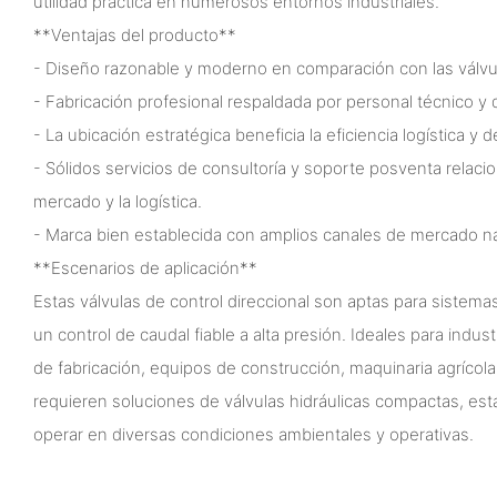
utilidad práctica en numerosos entornos industriales.
**Ventajas del producto**
- Diseño razonable y moderno en comparación con las válvul
- Fabricación profesional respaldada por personal técnico y
- La ubicación estratégica beneficia la eficiencia logística y d
- Sólidos servicios de consultoría y soporte posventa relaci
mercado y la logística.
- Marca bien establecida con amplios canales de mercado na
**Escenarios de aplicación**
Estas válvulas de control direccional son aptas para sistema
un control de caudal fiable a alta presión. Ideales para indus
de fabricación, equipos de construcción, maquinaria agrícol
requieren soluciones de válvulas hidráulicas compactas, est
operar en diversas condiciones ambientales y operativas.