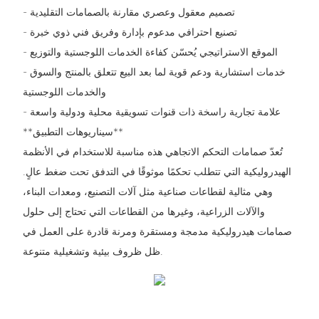
- تصميم معقول وعصري مقارنة بالصمامات التقليدية
- تصنيع احترافي مدعوم بإدارة وفريق فني ذوي خبرة
- الموقع الاستراتيجي يُحسّن كفاءة الخدمات اللوجستية والتوزيع
- خدمات استشارية ودعم قوية لما بعد البيع تتعلق بالمنتج والسوق
والخدمات اللوجستية
- علامة تجارية راسخة ذات قنوات تسويقية محلية ودولية واسعة
**سيناريوهات التطبيق**
تُعدّ صمامات التحكم الاتجاهي هذه مناسبة للاستخدام في الأنظمة
الهيدروليكية التي تتطلب تحكمًا موثوقًا في التدفق تحت ضغط عالٍ.
وهي مثالية لقطاعات صناعية مثل آلات التصنيع، ومعدات البناء،
والآلات الزراعية، وغيرها من القطاعات التي تحتاج إلى حلول
صمامات هيدروليكية مدمجة ومستقرة ومرنة قادرة على العمل في
ظل ظروف بيئية وتشغيلية متنوعة.