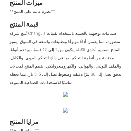
ميزات المنتج
**نظرة عامة على المنتج**
قيمة المنتج
تُنتج شركة ChangJia صمامات توجيهية بالجملة باستخدام تقنيات
متطورة، مما يضمن أداءً موثوقًا وتطبيقات واسعة في السوق. يتميز
المنتج بتصميم أحادي الكتلة يتكون من 1 إلى 12 قسمًا، ويدعم أنواعًا
مختلفة من أنظمة التحكم، بما في ذلك التحكم اليدوي، والكابل،
والملف اللولبي، والهوائي، والكهروهيدروليكي. صُمم المنتج لمعدلات
تدفق تصل إلى 60 لترًا/دقيقة وضغوط تصل إلى 315 بار، مما يجعله
مناسبًا للاستخدامات الصناعية المتنوعة.
مزايا المنتج
**ميزات المنتج**