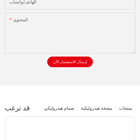
الهاتف/واتساب
المحتوى
إرسال الاستفسار الآن
قد ترغب
منتجات
مضخة هيدروليكية
صمام هيدروليكي