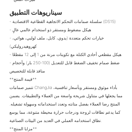
سيناريوهات التطبيق
- سلسلة صمامات التحكم الاتجاهية القطاعية الاقتصادية (DS15)
- هيكل مضغوط ومستقر ذو استخدام عالمي عالٍ
- خيارات تحكم متعددة (يدوي، كابل، ملف لولبي، هوائي،
كهروهيدروليكي)
- هيكل مقطعي أحادي الكتلة مع تكوينات مرنة من 1 إلى 12 مقطعًا
- ضغط صمام تخفيف الضغط قابل للتعديل (100-250 بار) وأحجام
منافذ قابلة للتخصيص
**قيمة المنتج**
تتميز صمامات ChangJia بأداء موثوق ومستقر وبأسعار تنافسية،
مما يجعلها في متناول شريحة واسعة من العملاء والتطبيقات. يضمن
المنتج رضا العملاء بفضل متانته وتعدد استخداماته وسهولة تشغيله.
كما يدعم نطاقات لزوجة ودرجات حرارة محيطة متنوعة، مما يوسع
نطاق استخدامه العملي في العديد من البيئات الصناعية.
**مزايا المنتج**