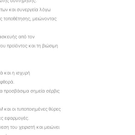
ωτής συντήρησης.
άτων και συνεργεία λόγω
ής τοποθέτησης, μειώνοντας
τασκευής από τον
ου προϊόντος και τη βιώσιμη
ά και η ισχυρή
 φθορά.
τα προσβάσιμα σημεία σέρβις
 και οι τυποποιημένες θύρες
ές εφαρμογές.
ση του χειριστή και μειώνει