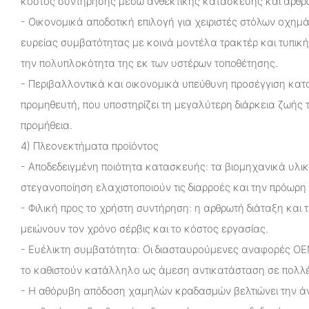
κόστος συντήρησης μέσω ανθεκτικής κατασκευής και αρθρ
- Οικονομικά αποδοτική επιλογή για χειριστές στόλων οχημ
ευρείας συμβατότητας με κοινά μοντέλα τρακτέρ και τυπικ
την πολυπλοκότητα της εκ των υστέρων τοποθέτησης.
- Περιβαλλοντικά και οικονομικά υπεύθυνη προσέγγιση κα
προμηθευτή, που υποστηρίζει τη μεγαλύτερη διάρκεια ζωής τ
προμήθεια.
4) Πλεονεκτήματα προϊόντος
- Αποδεδειγμένη ποιότητα κατασκευής: τα βιομηχανικά υλικ
στεγανοποίηση ελαχιστοποιούν τις διαρροές και την πρόωρη
- Φιλική προς το χρήστη συντήρηση: η αρθρωτή διάταξη και 
μειώνουν τον χρόνο σέρβις και το κόστος εργασίας.
- Ευέλικτη συμβατότητα: Οι διασταυρούμενες αναφορές OEM
το καθιστούν κατάλληλο ως άμεση αντικατάσταση σε πολλ
- Η αθόρυβη απόδοση χαμηλών κραδασμών βελτιώνει την άνε