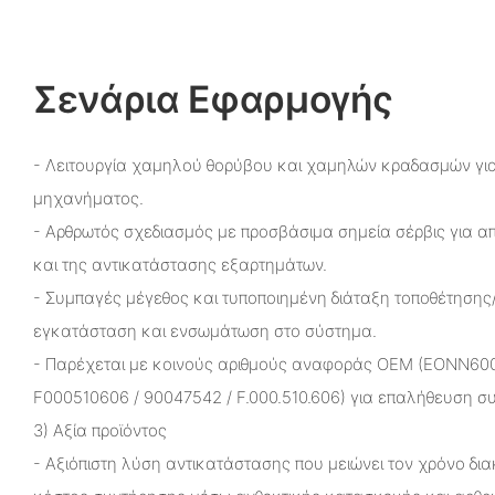
Σενάρια Εφαρμογής
- Λειτουργία χαμηλού θορύβου και χαμηλών κραδασμών γι
μηχανήματος.
- Αρθρωτός σχεδιασμός με προσβάσιμα σημεία σέρβις για α
και της αντικατάστασης εξαρτημάτων.
- Συμπαγές μέγεθος και τυποποιημένη διάταξη τοποθέτησης
εγκατάσταση και ενσωμάτωση στο σύστημα.
- Παρέχεται με κοινούς αριθμούς αναφοράς OEM (EONN600
F000510606 / 90047542 / F.000.510.606) για επαλήθευση σ
3) Αξία προϊόντος
- Αξιόπιστη λύση αντικατάστασης που μειώνει τον χρόνο δια