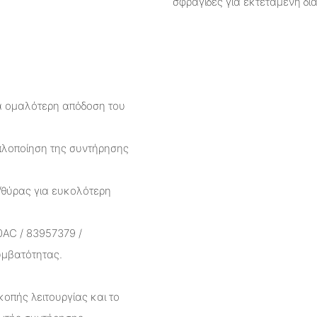
σφραγίδες για εκτεταμένη δι
α ομαλότερη απόδοση του
πλοποίηση της συντήρησης
/θύρας για ευκολότερη
AC / 83957379 /
υμβατότητας.
κοπής λειτουργίας και το