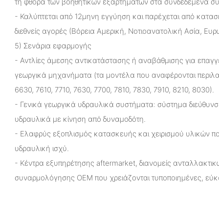
τη φθορά των βοηθητικών εξαρτημάτων στα συνδεδεμένα σ
- Καλύπτεται από 12μηνη εγγύηση και παρέχεται από κατασκ
διεθνείς αγορές (Βόρεια Αμερική, Νοτιοανατολική Ασία, Ευρ
5) Σενάρια εφαρμογής
- Αντλίες άμεσης αντικατάστασης ή αναβάθμισης για επαγγ
γεωργικά μηχανήματα (τα μοντέλα που αναφέρονται περιλα
6630, 7610, 7710, 7630, 7700, 7810, 7830, 7910, 8210, 8030).
- Γενικά γεωργικά υδραυλικά συστήματα: σύστημα διεύθυνσ
υδραυλικά με κίνηση από δυναμοδότη.
- Ελαφρύς εξοπλισμός κατασκευής και χειρισμού υλικών πο
υδραυλική ισχύ.
- Κέντρα εξυπηρέτησης aftermarket, διανομείς ανταλλακτικ
συναρμολόγησης OEM που χρειάζονται τυποποιημένες, εύκ