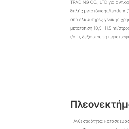
TRADING CO., LTD για αντικ
διπλής μετατόπισης/tandem (1
από ελκυστήρες γενικής χρή
μετατόπιση 18,5+11,5 ml/στρ
r/min, δεξιόστροφη περιστρο
Πλεονεκτήμ
- Ανθεκτικότητα: κατασκευασ