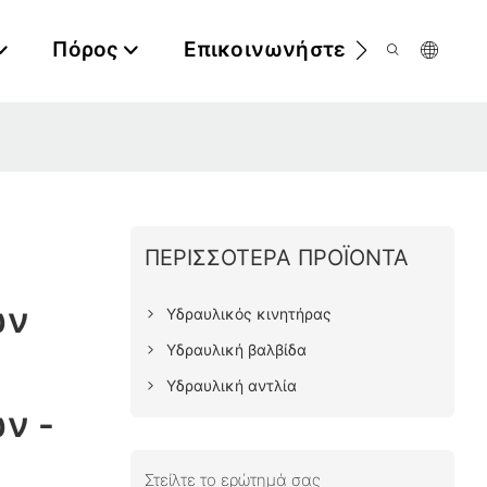
Πόρος
Επικοινωνήστε Μαζί Μας
ΠΕΡΙΣΣΌΤΕΡΑ ΠΡΟΪΌΝΤΑ
ν​
Υδραυλικός κινητήρας
Υδραυλική βαλβίδα
Υδραυλική αντλία
ν -
Στείλτε το ερώτημά σας