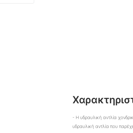
Χαρακτηριστ
- Η υδραυλική αντλία χονδρι
υδραυλική αντλία που παρ