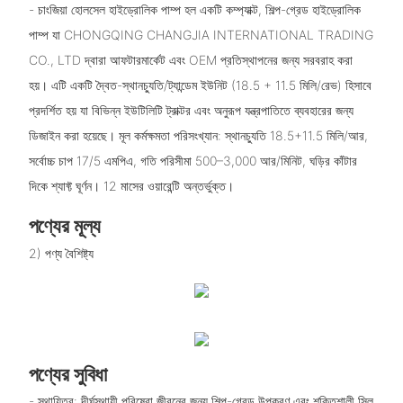
- চাংজিয়া হোলসেল হাইড্রোলিক পাম্প হল একটি কম্প্যাক্ট, শিল্প-গ্রেড হাইড্রোলিক
পাম্প যা CHONGQING CHANGJIA INTERNATIONAL TRADING
CO., LTD দ্বারা আফটারমার্কেট এবং OEM প্রতিস্থাপনের জন্য সরবরাহ করা
হয়। এটি একটি দ্বৈত-স্থানচ্যুতি/ট্যান্ডেম ইউনিট (18.5 + 11.5 মিলি/রেভ) হিসাবে
প্রদর্শিত হয় যা বিভিন্ন ইউটিলিটি ট্রাক্টর এবং অনুরূপ যন্ত্রপাতিতে ব্যবহারের জন্য
ডিজাইন করা হয়েছে। মূল কর্মক্ষমতা পরিসংখ্যান: স্থানচ্যুতি 18.5+11.5 মিলি/আর,
সর্বোচ্চ চাপ 17/5 এমপিএ, গতি পরিসীমা 500–3,000 আর/মিনিট, ঘড়ির কাঁটার
দিকে শ্যাফ্ট ঘূর্ণন। 12 মাসের ওয়ারেন্টি অন্তর্ভুক্ত।
পণ্যের মূল্য
2) পণ্য বৈশিষ্ট্য
পণ্যের সুবিধা
- স্থায়িত্ব: দীর্ঘস্থায়ী পরিষেবা জীবনের জন্য শিল্প-গ্রেড উপকরণ এবং শক্তিশালী সিল