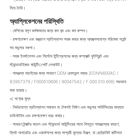
দিয়ে তৈরি।
অ্যাপ্লিকেশনের পরিস্থিতি
- মেশিনের মসৃণ কর্মক্ষমতার জন্য কম শব্দ এবং কম কম্পন।
- রক্ষণাবেক্ষণ এবং যন্ত্রাংশ প্রতিস্থাপন সহজ করার জন্য অ্যাক্সেসযোগ্য পরিষেবা পয়েন্ট
সহ মডুলার নকশা।
- সহজ ইনস্টলেশন এবং সিস্টেম ইন্টিগ্রেশনের জন্য কম্প্যাক্ট ফুটপ্রিন্ট এবং
স্ট্যান্ডার্ডাইজড মাউন্টিং/পোর্ট লেআউট।
- সামঞ্জস্য যাচাইয়ের জন্য সাধারণ OEM রেফারেন্স নম্বর (EONN600AC /
83957379 / F000510606 / 90047542 / F.000.510.606) সরবরাহ
করা হয়েছে।
৩) পণ্যের মূল্য
- নির্ভরযোগ্য প্রতিস্থাপন সমাধান যা টেকসই নির্মাণ এবং মডুলার সার্ভিসিংয়ের মাধ্যমে
ডাউনটাইম এবং রক্ষণাবেক্ষণ খরচ কমায়।
- সাধারণ ট্র্যাক্টর মডেল এবং স্ট্যান্ডার্ড মাউন্টিংয়ের সাথে বিস্তৃত সামঞ্জস্যের কারণে,
ফ্লিট অপারেটর এবং ওয়ার্কশপের জন্য সাশ্রয়ী মূল্যের বিকল্প, যা রেট্রোফিট জটিলতা