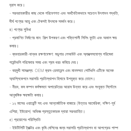
হ্রাস করে।
- সরবরাহকারীর কাছ থেকে পরিবেশগত এবং অর্থনৈতিকভাবে সচেতন উৎপাদন পদ্ধতি,
দীর্ঘ পণ্যের আয়ু এবং টেকসই উৎসকে সমর্থন করে।
৪) পণ্যের সুবিধা
- প্রমাণিত নির্মাণের মান: শিল্প উপকরণ এবং শক্তিশালী সিলিং ফুটো এবং অকাল ক্ষয়
কমায়।
- ব্যবহারকারী-বান্ধব রক্ষণাবেক্ষণ: মডুলার লেআউট এবং অ্যাক্সেসযোগ্য পরিষেবা
পয়েন্টগুলি পরিষেবার সময় এবং শ্রম খরচ কমিয়ে দেয়।
- বহুমুখী সামঞ্জস্য: OEM ক্রস-রেফারেন্স এবং মানসম্মত পোর্টগুলি এটিকে অনেক
অ্যাপ্লিকেশনে সরাসরি প্রতিস্থাপন হিসাবে উপযুক্ত করে তোলে।
- নীরব, কম কম্পন কর্মক্ষমতা অপারেটরের আরাম উন্নত করে এবং সংযুক্ত সিস্টেমে
আনুষঙ্গিক ক্ষয়ক্ষতি কমায়।
- ১২ মাসের ওয়ারেন্টি সহ এবং আন্তর্জাতিক বাজারে (উত্তর আমেরিকা, দক্ষিণ-পূর্ব
এশিয়া, ইউরোপ) অভিজ্ঞ প্রস্তুতকারক দ্বারা সরবরাহিত।
৫) প্রয়োগের পরিস্থিতি
- ইউটিলিটি ট্রাক্টর এবং কৃষি মেশিনের জন্য সরাসরি প্রতিস্থাপন বা আপগ্রেড পাম্প