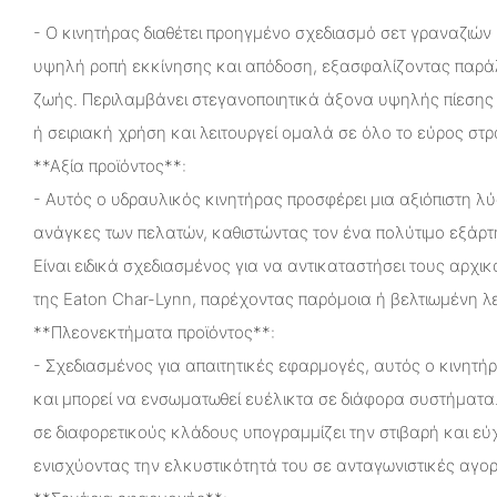
- Ο κινητήρας διαθέτει προηγμένο σχεδιασμό σετ γραναζιών 
υψηλή ροπή εκκίνησης και απόδοση, εξασφαλίζοντας παρά
ζωής. Περιλαμβάνει στεγανοποιητικά άξονα υψηλής πίεση
ή σειριακή χρήση και λειτουργεί ομαλά σε όλο το εύρος στ
**Αξία προϊόντος**:
- Αυτός ο υδραυλικός κινητήρας προσφέρει μια αξιόπιστη λύ
ανάγκες των πελατών, καθιστώντας τον ένα πολύτιμο εξάρτ
Είναι ειδικά σχεδιασμένος για να αντικαταστήσει τους αρχικ
της Eaton Char-Lynn, παρέχοντας παρόμοια ή βελτιωμένη λε
**Πλεονεκτήματα προϊόντος**:
- Σχεδιασμένος για απαιτητικές εφαρμογές, αυτός ο κινητήρα
και μπορεί να ενσωματωθεί ευέλικτα σε διάφορα συστήματα
σε διαφορετικούς κλάδους υπογραμμίζει την στιβαρή και εύ
ενισχύοντας την ελκυστικότητά του σε ανταγωνιστικές αγορ