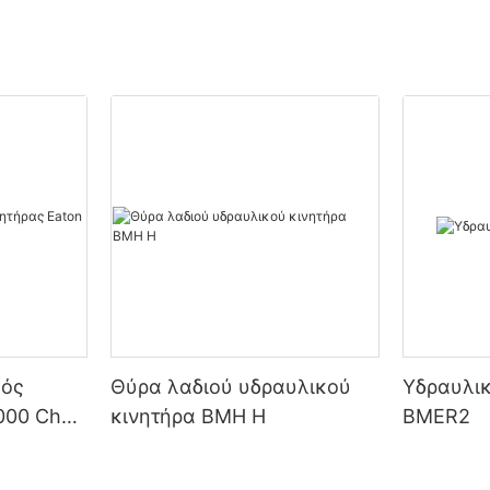
κός
Θύρα λαδιού υδραυλικού
Υδραυλικ
000 Char
κινητήρα BMH H
BMER2