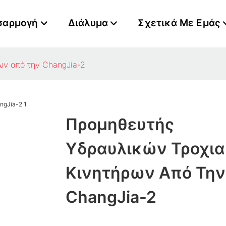
σαρμογή
Διάλυμα
Σχετικά Με Εμάς
ων από την ChangJia-2
Προμηθευτής
Υδραυλικών Τροχι
Κινητήρων Από Την
ChangJia-2