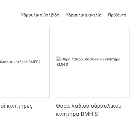
Υδραυλική βαλβίδα
Υδραυλική αντλία
Προϊόντα
οί κινητήρες
Θύρα λαδιού υδραυλικού
κινητήρα BMH S