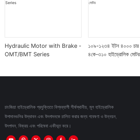
Hydraulic Motor with Brake -
১০৯-১২৩৪ ইটন ৪০০০ চার 
OMT/BMT Series
৪কে-৩১০ হাইড্রোলিক মোটর
চাংজিয়া হাইড্রোলিক প্রযুক্তিতে বিশ্বব্যাপী শীর্ষস্থানীয়, মূল হাইড্রোলিক
উপাদানগুলির উদ্ভাবন এবং উৎপাদনকে চালিত করার জন্য গবেষণা ও উন্নয়ন,
উৎপাদন, বিক্রয় এবং পরিষেবা একীভূত করে।