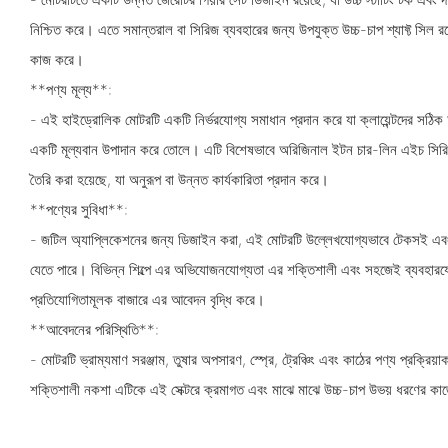
নিশ্চিত করে। এতে সমান্তরাল বা সিরিজ ব্যবহারের জন্য উপযুক্ত উচ্চ-চাপ শ্যাফ্ট সিল 
কাজ করে।
**পণ্য মূল্য**:
- এই হাইড্রোলিক মোটরটি একটি নির্ভরযোগ্য সমাধান প্রদান করে যা ক্লায়েন্টদের সঠিক চ
একটি মূল্যবান উপাদান করে তোলে। এটি বিশেষভাবে অরিজিনাল ইটন চার-লিন এইচ সিরিজ
তৈরি করা হয়েছে, যা অনুরূপ বা উন্নত কার্যকারিতা প্রদান করে।
**পণ্যের সুবিধা**:
- জটিল অ্যাপ্লিকেশনের জন্য ডিজাইন করা, এই মোটরটি উল্লেখযোগ্যভাবে টেকসই এবং 
যেতে পারে। বিভিন্ন শিল্পে এর অভিযোজনযোগ্যতা এর শক্তিশালী এবং সহজেই ব্যবহারযো
প্রতিযোগিতামূলক বাজারে এর আবেদন বৃদ্ধি করে।
**আবেদনের পরিস্থিতি**:
- মোটরটি ভ্রাম্যমাণ সরঞ্জাম, তুষার অপসারণ, স্প্রে, ট্রেঞ্চিং এবং কাঠের পণ্য প্রক্রি
শক্তিশালী নকশা এটিকে এই সেক্টরে ক্রমাগত এবং মাঝে মাঝে উচ্চ-চাপ উভয় ধরণের ক