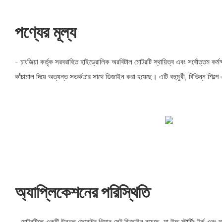
পণ্যের মূল্য
- চাংজিয়া কর্তৃক সরবরাহিত হাইড্রোলিক অরবিটাল মোটরটি স্থায়িত্ব এবং সর্বোত্তম কর্মক
কাঁচামাল দিয়ে অত্যন্ত সতর্কতার সাথে ডিজাইন করা হয়েছে। এটি বহুমুখী, বিভিন্ন শিল্পে
অ্যাপ্লিকেশনের পরিস্থিতি
- মোটরটিতে একটি উন্নত জেরোটর গিয়ার সেট ডিজাইন রয়েছে, যা উচ্চ স্টার্টিং টর্ক এবং দক্