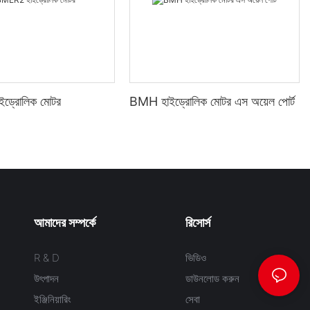
ড্রোলিক মোটর
BMH হাইড্রোলিক মোটর এস অয়েল পোর্ট
আমাদের সম্পর্কে
রিসোর্স
R & D
ভিডিও
উৎপাদন
ডাউনলোড করুন
ইঞ্জিনিয়ারিং
সেবা