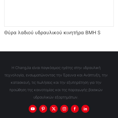
Θύρα λαδιού υδραυλικού κινητήρα BMH S
Η ChangJia είναι παγκόσμιος ηγέτης στην υδραυλική
τεχνολογία, ενσωματώνοντας την Έρευνα και Ανάπτυξη, την
κατασκευή, τις πωλήσεις και την εξυπηρέτηση για την
προώθηση της καινοτομίας και της παραγωγής βασικών
υδραυλικών εξαρτημάτων.