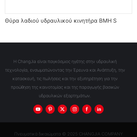
Θύρα λαδιού υδραυλικού κινητήρα BMH S
Η ChangJia είναι παγκόσμιος ηγέτης στην υδραυλική
τεχνολογία, ενσωματώνοντας την Έρευνα και Ανάπτυξη, την
κατασκευή, τις πωλήσεις και την εξυπηρέτηση για την
προώθηση της καινοτομίας και της παραγωγής βασικών
υδραυλικών εξαρτημάτων.
Πνευματικά δικαιώματα © 2025 CHANGJIA COMPANY