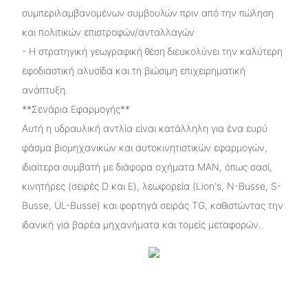
συμπεριλαμβανομένων συμβουλών πριν από την πώληση
και πολιτικών επιστροφών/ανταλλαγών
- Η στρατηγική γεωγραφική θέση διευκολύνει την καλύτερη
εφοδιαστική αλυσίδα και τη βιώσιμη επιχειρηματική
ανάπτυξη.
**Σενάρια Εφαρμογής**
Αυτή η υδραυλική αντλία είναι κατάλληλη για ένα ευρύ
φάσμα βιομηχανικών και αυτοκινητιστικών εφαρμογών,
ιδιαίτερα συμβατή με διάφορα οχήματα MAN, όπως σασί,
κινητήρες (σειρές D και E), λεωφορεία (Lion's, N-Busse, S-
Busse, ÜL-Busse) και φορτηγά σειράς TG, καθιστώντας την
ιδανική για βαρέα μηχανήματα και τομείς μεταφορών.