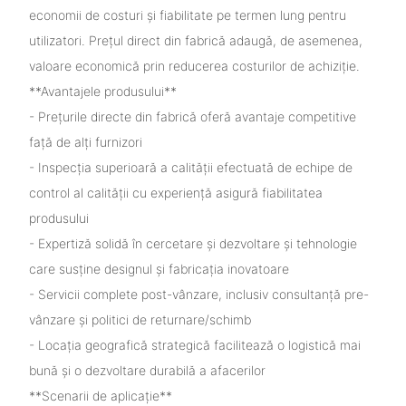
economii de costuri și fiabilitate pe termen lung pentru
utilizatori. Prețul direct din fabrică adaugă, de asemenea,
valoare economică prin reducerea costurilor de achiziție.
**Avantajele produsului**
- Prețurile directe din fabrică oferă avantaje competitive
față de alți furnizori
- Inspecția superioară a calității efectuată de echipe de
control al calității cu experiență asigură fiabilitatea
produsului
- Expertiză solidă în cercetare și dezvoltare și tehnologie
care susține designul și fabricația inovatoare
- Servicii complete post-vânzare, inclusiv consultanță pre-
vânzare și politici de returnare/schimb
- Locația geografică strategică facilitează o logistică mai
bună și o dezvoltare durabilă a afacerilor
**Scenarii de aplicație**