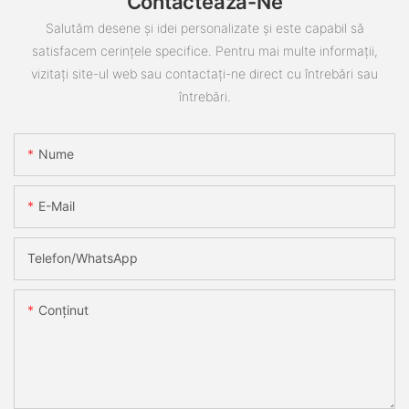
Contactează-Ne
Salutăm desene și idei personalizate și este capabil să
satisfacem cerințele specifice. Pentru mai multe informații,
vizitați site-ul web sau contactați-ne direct cu întrebări sau
întrebări.
Nume
E-Mail
Telefon/WhatsApp
Conţinut