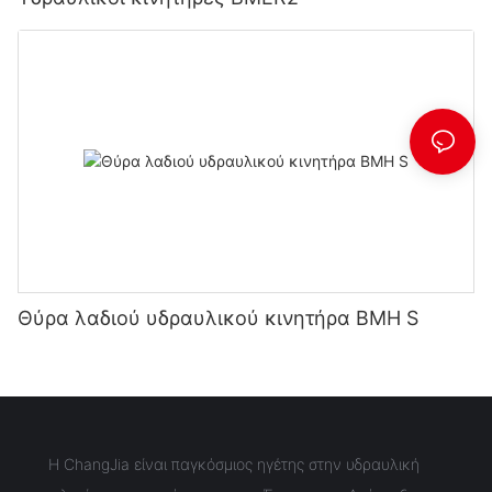
Θύρα λαδιού υδραυλικού κινητήρα BMH S
Η ChangJia είναι παγκόσμιος ηγέτης στην υδραυλική