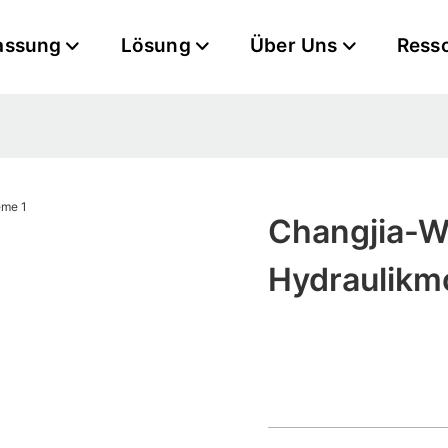
assung
Lösung
Über Uns
Ress
Changjia-W
Hydraulikm