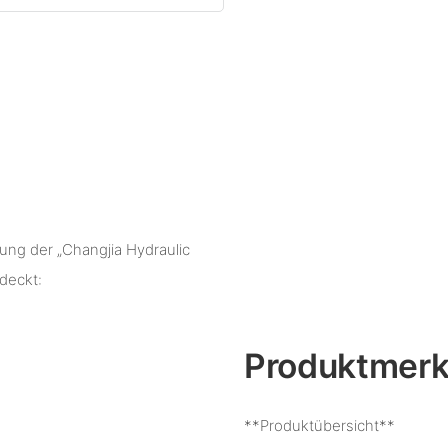
ng der „Changjia Hydraulic
deckt:
Produktmer
**Produktübersicht**