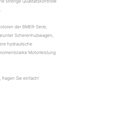
e strenge Qualitätskontrolle
.
motoren der BMER-Serie,
 darunter Scherenhubwagen,
re hydraulische
ehmomentstarke Motorleistung
 fragen Sie einfach!