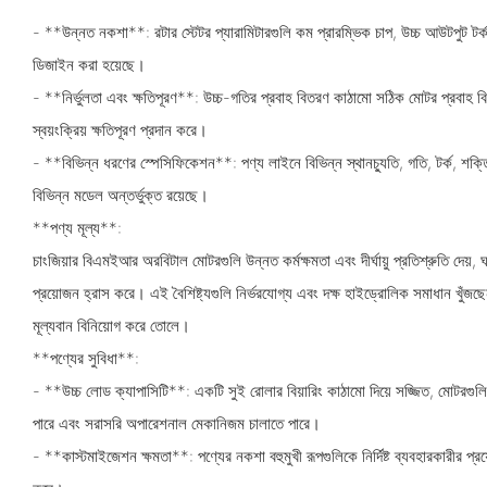
- **উন্নত নকশা**: রটার স্টেটর প্যারামিটারগুলি কম প্রারম্ভিক চাপ, উচ্চ আউটপুট টর
ডিজাইন করা হয়েছে।
- **নির্ভুলতা এবং ক্ষতিপূরণ**: উচ্চ-গতির প্রবাহ বিতরণ কাঠামো সঠিক মোটর প্রবাহ বি
স্বয়ংক্রিয় ক্ষতিপূরণ প্রদান করে।
- **বিভিন্ন ধরণের স্পেসিফিকেশন**: পণ্য লাইনে বিভিন্ন স্থানচ্যুতি, গতি, টর্ক, শক্ত
বিভিন্ন মডেল অন্তর্ভুক্ত রয়েছে।
**পণ্য মূল্য**:
চাংজিয়ার বিএমইআর অরবিটাল মোটরগুলি উন্নত কর্মক্ষমতা এবং দীর্ঘায়ু প্রতিশ্রুতি দেয়
প্রয়োজন হ্রাস করে। এই বৈশিষ্ট্যগুলি নির্ভরযোগ্য এবং দক্ষ হাইড্রোলিক সমাধান খুঁ
মূল্যবান বিনিয়োগ করে তোলে।
**পণ্যের সুবিধা**:
- **উচ্চ লোড ক্যাপাসিটি**: একটি সুই রোলার বিয়ারিং কাঠামো দিয়ে সজ্জিত, মোটরগুল
পারে এবং সরাসরি অপারেশনাল মেকানিজম চালাতে পারে।
- **কাস্টমাইজেশন ক্ষমতা**: পণ্যের নকশা বহুমুখী রূপগুলিকে নির্দিষ্ট ব্যবহারকারীর প্রয়