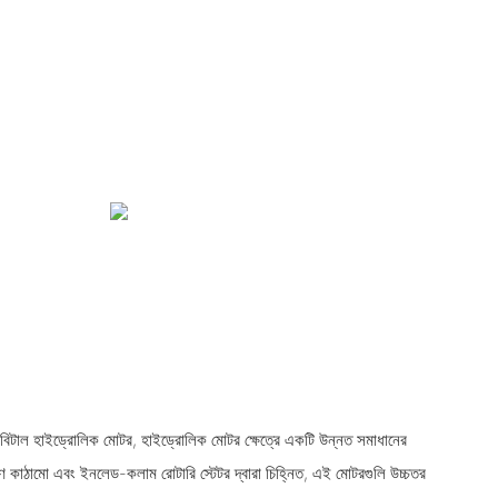
অরবিটাল হাইড্রোলিক মোটর, হাইড্রোলিক মোটর ক্ষেত্রে একটি উন্নত সমাধানের
ণ কাঠামো এবং ইনলেড-কলাম রোটারি স্টেটর দ্বারা চিহ্নিত, এই মোটরগুলি উচ্চতর