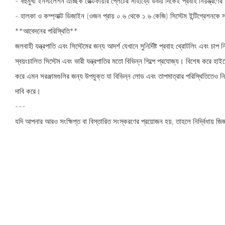
- বহুমুখী ইনস্টলেশন ঐচ্ছিক রেক্টিফায়ার প্লেটের সাহায্যে উভয় দিকেই প্রবাহ নিয়ন্ত্রণে
- হালকা ও কম্প্যাক্ট ডিজাইন (ওজন প্রায় ০.৬ থেকে ১.৬ কেজি) সিস্টেম ইন্টিগ্রেশন
**আবেদনের পরিস্থিতি**
জলবাহী যন্ত্রপাতি এবং সিস্টেমের জন্য আদর্শ যেখানে সুনির্দিষ্ট প্রবাহ থ্রোটলিং এবং চাপ নি
স্বয়ংচালিত সিস্টেম এবং ভারী যন্ত্রপাতির মতো বিভিন্ন শিল্পে প্রযোজ্য। বিশেষ করে হ
করে এমন সরঞ্জামগুলির জন্য উপযুক্ত যা বিভিন্ন লোড এবং তাপমাত্রার পরিস্থিতিতেও নির্ভর
দাবি করে।
---
যদি আপনার আরও সংক্ষিপ্ত বা বিস্তারিত সংস্করণের প্রয়োজন হয়, তাহলে নির্দ্বিধায় জিজ