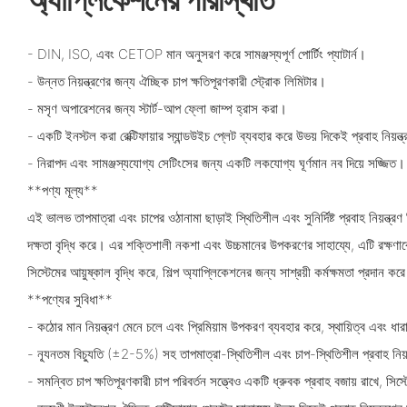
- DIN, ISO, এবং CETOP মান অনুসরণ করে সামঞ্জস্যপূর্ণ পোর্টিং প্যাটার্ন।
- উন্নত নিয়ন্ত্রণের জন্য ঐচ্ছিক চাপ ক্ষতিপূরণকারী স্ট্রোক লিমিটার।
- মসৃণ অপারেশনের জন্য স্টার্ট-আপ ফ্লো জাম্প হ্রাস করা।
- একটি ইনস্টল করা রেক্টিফায়ার স্যান্ডউইচ প্লেট ব্যবহার করে উভয় দিকেই প্রবাহ নিয়ন্
- নিরাপদ এবং সামঞ্জস্যযোগ্য সেটিংসের জন্য একটি লকযোগ্য ঘূর্ণমান নব দিয়ে সজ্জিত।
**পণ্য মূল্য**
এই ভালভ তাপমাত্রা এবং চাপের ওঠানামা ছাড়াই স্থিতিশীল এবং সুনির্দিষ্ট প্রবাহ নিয়ন্ত্রণ
দক্ষতা বৃদ্ধি করে। এর শক্তিশালী নকশা এবং উচ্চমানের উপকরণের সাহায্যে, এটি রক্ষণাব
সিস্টেমের আয়ুষ্কাল বৃদ্ধি করে, শিল্প অ্যাপ্লিকেশনের জন্য সাশ্রয়ী কর্মক্ষমতা প্রদান কর
**পণ্যের সুবিধা**
- কঠোর মান নিয়ন্ত্রণ মেনে চলে এবং প্রিমিয়াম উপকরণ ব্যবহার করে, স্থায়িত্ব এবং ধার
- ন্যূনতম বিচ্যুতি (±2-5%) সহ তাপমাত্রা-স্থিতিশীল এবং চাপ-স্থিতিশীল প্রবাহ নিয
- সমন্বিত চাপ ক্ষতিপূরণকারী চাপ পরিবর্তন সত্ত্বেও একটি ধ্রুবক প্রবাহ বজায় রাখে, সিস্টে