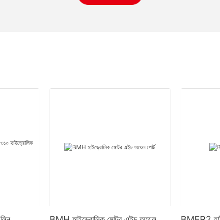
লিন
BMH হাইড্রোলিক মোটর এইচ অয়েল
BMER2 হাই