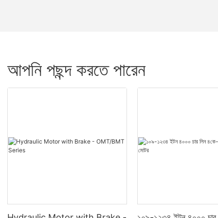
আপনি পছন্দ করতে পারেন
Hydraulic Motor with Brake -
১০৯-১২৩৪ ইটন ৪০০০ চার 