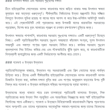
### উৎপাদন ক্ষমতা এবং সরবরাহ শৃঙ্খলের দক্ষতা
চীনে হাইড্রোলিক সোলেনয়েড ভালভ কারখানার সাথে জড়িত থাকার সময় উৎপাদন ক্ষমতা
মূল্যায়ন করা অত্যন্ত গুরুত্বপূর্ণ। শীর্ষস্থানীয় নির্মাতাদের উন্নত যন্ত্রপাতি দিয়ে সজ্জিত
বিস্তৃত উৎপাদন সুবিধা রয়েছে যা মানের সাথে আপস না করে উচ্চ-ভলিউম আউটপুট সমর্থন
করে। এই স্কেলেবিলিটি সেই গ্রাহকদের জন্য উপকারী যাদের ধারাবাহিক সরবরাহের
প্রয়োজন, বিশেষ করে বৃহৎ আকারের প্রকল্প বা চলমান রক্ষণাবেক্ষণ চুক্তির জন্য।
উৎপাদন ক্ষমতার পাশাপাশি, কারখানার সরবরাহ শৃঙ্খলের দক্ষতাও একটি গুরুত্বপূর্ণ বিবেচ্য
বিষয়। একটি প্রতিক্রিয়াশীল সরবরাহ শৃঙ্খল সময়মতো কাঁচামাল সংগ্রহ, সুগম উৎপাদন
সময়সূচী এবং সমাপ্ত পণ্যের দ্রুত সরবরাহ নিশ্চিত করে। কার্যকর সরবরাহ শৃঙ্খল
ব্যবস্থাপনা লিড টাইমও কমিয়ে দেয় এবং স্টকআউটের ঝুঁকি হ্রাস করে, যা কারখানাটিকে
বিশ্বব্যাপী ক্লায়েন্টদের জন্য একটি নির্ভরযোগ্য অংশীদার করে তোলে।
### গবেষণা ও উন্নয়ন উদ্ভাবন
প্রতিযোগিতামূলক বাজারে, উদ্ভাবন গড় সরবরাহকারী এবং শিল্প নেতাদের মধ্যে পার্থক্য
চিহ্নিত করে। চীনের একটি শীর্ষস্থানীয় হাইড্রোলিক সোলেনয়েড ভালভ কারখানাটি ভালভ
ডিজাইন উন্নত করা, কর্মক্ষম দক্ষতা বৃদ্ধি করা এবং পণ্যের আয়ুষ্কাল বাড়ানোর উপর দৃষ্টি
নিবদ্ধ করে গবেষণা ও উন্নয়ন কার্যক্রমে সক্রিয় অংশগ্রহণের দ্বারা আলাদা।
উদ্ভাবনের মধ্যে থাকতে পারে চরম তাপমাত্রা প্রতিরোধী ভালভের উন্নয়ন, লিক
প্রতিরোধের জন্য উন্নত সিল প্রযুক্তি এবং স্বয়ংক্রিয় নিয়ন্ত্রণের জন্য স্মার্ট হাইড্রোলিক
সিস্টেমের সাথে একীকরণ। গবেষণা ও উন্নয়নে বিনিয়োগকারী কারখানাগুলি শিল্পের প্রবণতার
সাথে অগ্রগতি এবং তাদের গ্রাহকদের অত্যাধুনিক সমাধান প্রদানের জন্য তাদের নিবেদনের