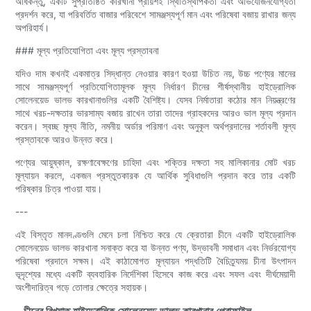
অধিকন্তু, একটি সুপ্রতিষ্ঠিত কারখানা প্রায়শই স্থিতিস্থাপকতা এবং অভিযোজনযোগ্যতা
প্রদর্শন করে, যা পরিবর্তিত বাজার পরিবেশে সামঞ্জস্যপূর্ণ মান এবং পরিষেবা বজায় রাখার জন্য
অপরিহার্য।
### মূল্য প্রতিযোগিতা এবং মূল্য প্রস্তাবনা
যদিও দাম কখনই একমাত্র সিদ্ধান্ত নেওয়ার কারণ হওয়া উচিত নয়, উচ্চ পণ্যের মানের
সাথে সামঞ্জস্যপূর্ণ প্রতিযোগিতামূলক মূল্য নির্ধারণ চীনের শীর্ষস্থানীয় হাইড্রোলিক
সোলেনয়েড ভালভ কারখানাগুলির একটি বৈশিষ্ট্য। যেসব নির্মাতারা কঠোর মান নিয়ন্ত্রণের
সাথে খরচ-দক্ষতার ভারসাম্য বজায় রাখেন তারা তাদের গ্রাহকদের আরও ভাল মূল্য প্রদান
করেন। স্বচ্ছ মূল্য নীতি, নমনীয় অর্ডার পরিমাণ এবং অনুকূল অর্থপ্রদানের শর্তাবলী মূল্য
প্রস্তাবকে আরও উন্নত করে।
পণ্যের আয়ুষ্কাল, রক্ষণাবেক্ষণের চাহিদা এবং শক্তির দক্ষতা সহ মালিকানার মোট খরচ
মূল্যায়ন করলে, একজন প্রস্তুতকারক যে আর্থিক সুবিধাগুলি প্রদান করে তার একটি
পরিষ্কার চিত্র পাওয়া যায়।
---
এই বিস্তৃত মানদণ্ডগুলি মেনে চলা নিশ্চিত করে যে ক্রেতারা চীনে একটি হাইড্রোলিক
সোলেনয়েড ভালভ কারখানা সনাক্ত করে যা উন্নত পণ্য, উদ্ভাবনী সমাধান এবং নির্ভরযোগ্য
পরিষেবা প্রদানে সক্ষম। এই কাঠামোগত মূল্যায়ন পদ্ধতিটি বৈচিত্র্যময় চীনা উৎপাদন
ভূদৃশ্যের মধ্যে একটি ব্যবহারিক নির্দেশিকা হিসেবে কাজ করে এবং সফল এবং দীর্ঘমেয়াদী
অংশীদারিত্ব গড়ে তোলার ক্ষেত্রে সহায়ক।
- চীনের বিখ্যাত হাইড্রোলিক সোলেনয়েড ভালভ কারখানার প্রোফাইল