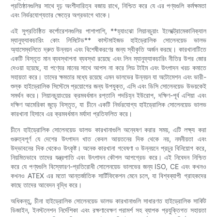
প্রতিষ্ঠানগুলির সাথে দৃঢ় অংশীদারিত্ব বজায় রাখে, নিশ্চিত করে যে এর পণ্যগুলি কর্মক্ষমতা
এবং নির্ভরযোগ্যতার ক্ষেত্রে অগ্রভাগে থাকে।
এই সুপ্রতিষ্ঠিত কর্পোরেশনগুলির পাশাপাশি, **হ্যাংঝো লিয়ানচুয়াং ইলেক্ট্রোমেকানিক্যাল
ম্যানুফ্যাকচারিং কোং লিমিটেড** কাস্টমাইজড হাইড্রোলিক সোলেনয়েড ভালভ
অ্যাসেম্বলিতে দ্রুত উন্নয়ন এবং বিশেষীকরণের জন্য স্বীকৃতি অর্জন করছে। কারখানাটিতে
একটি বিস্তৃত মান ব্যবস্থাপনা ব্যবস্থা রয়েছে এবং লিন ম্যানুফ্যাকচারিং নীতির উপর জোর
দেওয়া হয়েছে, যা পণ্যের মানের সাথে আপস না করে লিড টাইম এবং উৎপাদন খরচ কমাতে
সহায়তা করে। তাদের ক্ষমতার মধ্যে রয়েছে এমন ভালভের উন্নয়ন যা অটোমেশন এবং ভারী-
শুল্ক হাইড্রোলিক সিস্টেমে প্রয়োগের জন্য উপযুক্ত, এসি এবং ডিসি সোলেনয়েড উভয়কেই
সমর্থন করে। লিয়ানচুয়াংয়ের ক্রমবর্ধমান রপ্তানি পদচিহ্ন ইউরোপ, দক্ষিণ-পূর্ব এশিয়া এবং
দক্ষিণ আমেরিকা জুড়ে বিস্তৃত, যা চীনে একটি নির্ভরযোগ্য হাইড্রোলিক সোলেনয়েড ভালভ
কারখানা হিসাবে এর ক্রমবর্ধমান মর্যাদা প্রতিফলিত করে।
চীনে হাইড্রোলিক সোলেনয়েড ভালভ কারখানাগুলি অন্বেষণ করার সময়, এটি লক্ষ্য করা
গুরুত্বপূর্ণ যে দেশের উৎপাদন খাত কেবল আয়তনের দিক থেকে নয়, নমনীয়তা এবং
উদ্ভাবনের দিক থেকেও উৎকৃষ্ট। অনেক কারখানা গবেষণা ও উন্নয়নে প্রচুর বিনিয়োগ করে,
নিয়মিতভাবে তাদের যন্ত্রপাতি এবং উৎপাদন কৌশল আপগ্রেড করে। এই নিবেদন নিশ্চিত
করে যে পণ্যগুলি বিস্ফোরণ-প্রতিরোধী সোলেনয়েড ভালভের জন্য ISO, CE এবং কখনও
কখনও ATEX এর মতো আন্তর্জাতিক সার্টিফিকেশন মেনে চলে, যা বিশ্বব্যাপী গ্রাহকদের
কাছে তাদের আবেদন বৃদ্ধি করে।
অধিকন্তু, চীনা হাইড্রোলিক সোলেনয়েড ভালভ কারখানাগুলি সাধারণত হাইড্রোলিক সার্কিট
ডিজাইন, ইনস্টলেশন নির্দেশিকা এবং রক্ষণাবেক্ষণ পরামর্শ সহ ব্যাপক প্রযুক্তিগত সহায়তা