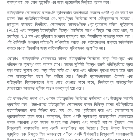
ব্যবস্থাপনা এবং লোড হ্যান্ডলিং এর জন্য প্রয়োজনীয় নির্ভুলতা প্রদান করে।
হাইড্রোলিক সোলেনয়েড ভালভগুলি ব্যাপকভাবে জনপ্রিয়তা অর্জনের একটি প্রধান কারণ হল
তাদের উচ্চ প্রতিক্রিয়াশীলতা এবং স্বয়ংক্রিয় সিস্টেমের সাথে একীভূতকরণের সহজতা।
ম্যানুয়াল ভালভের বিপরীতে, সোলেনয়েড ভালভগুলিকে প্রোগ্রামেবল লজিক কন্ট্রোলার
(PLC) এবং অন্যান্য ইলেকট্রনিক নিয়ন্ত্রণ ইউনিটের সাথে একীভূত করা যেতে পারে, যা
ইন্ডাস্ট্রি 4.0 মান এবং বুদ্ধিমান উৎপাদন ব্যবস্থার সাথে নিরবচ্ছিন্ন সামঞ্জস্য সক্ষম করে।
এই বৈশিষ্ট্যটি উৎপাদন লাইনগুলি অপ্টিমাইজ করতে এবং অটোমেশনের মাধ্যমে ডাউনটাইম
কমাতে চাওয়া শিল্পগুলির জন্য ব্যতিক্রমীভাবে সুবিধাজনক প্রমাণিত হয়।
এছাড়াও, হাইড্রোলিক সোলেনয়েড ভালভ হাইড্রোলিক সিস্টেমের মধ্যে নিরাপত্তা এবং
পরিবেশগত ব্যবস্থাপনায় অবদান রাখে। তাদের সুনির্দিষ্ট নিয়ন্ত্রণ জরুরি পরিস্থিতিতে দ্রুত
বন্ধ করার সুযোগ দেয়, যন্ত্রপাতির ক্ষতি রোধ করে এবং পরিবেশ দূষণের কারণ হতে পারে
এমন হাইড্রোলিক তরল লিক কমিয়ে দেয়। শিল্পগুলি ক্রমবর্ধমানভাবে টেকসই এবং
দায়িত্বশীল ক্রিয়াকলাপের উপর জোর দেওয়ার সাথে সাথে, নির্ভরযোগ্য হাইড্রোলিক
সোলেনয়েড ভালভের ভূমিকা আরও গুরুত্বপূর্ণ হয়ে ওঠে।
এই ভালভগুলির নকশা এবং গুণমান হাইড্রোলিক সিস্টেমের কর্মক্ষমতা এবং দীর্ঘায়ুকে সরাসরি
প্রভাবিত করে। উচ্চ-মানের হাইড্রোলিক সোলেনয়েড ভালভ বিভিন্ন চাপের পরিস্থিতিতে
ধারাবাহিকভাবে কাজ নিশ্চিত করে, ক্ষয় এবং ক্ষয় প্রতিরোধ করে এবং রক্ষণাবেক্ষণের
প্রয়োজনীয়তা হ্রাস করে। ফলস্বরূপ, চীনের একটি স্বনামধন্য হাইড্রোলিক সোলেনয়েড
ভালভ কারখানা থেকে ভালভ সংগ্রহ করা টেকসই এবং সাশ্রয়ী সমাধান খুঁজছেন এমন
বিশ্বব্যাপী ব্যবসাগুলির জন্য একটি অগ্রাধিকার হয়ে উঠেছে। চীনের উন্নত উৎপাদন
প্রযুক্তি এবং বিস্তৃত শিল্প অবকাঠামো এটিকে একটি শীর্ষস্থানীয় বিশ্বব্যাপী সরবরাহকারী
হিসাবে অবস্থান করে, বিভিন্ন আন্তর্জাতিক মান এবং কাস্টমাইজেশনের চাহিদা পূরণ করে।