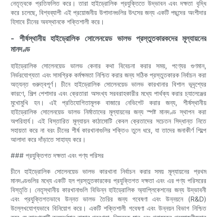
নেতৃত্বকে প্রতিফলিত করে। তারা হাইড্রোলিক প্রযুক্তিতে উদ্ভাবন এবং দক্ষতা বৃদ্ধি
করে চলেছে, বিশ্বব্যাপী এই প্রয়োজনীয় উপাদানগুলির উৎসের জন্য একটি পছন্দের অংশীদার
হিসাবে চীনের অবস্থানকে শক্তিশালী করে।
- শীর্ষস্থানীয় হাইড্রোলিক সোলেনয়েড ভালভ প্রস্তুতকারকদের মূল্যায়নের
মানদণ্ড
হাইড্রোলিক সোলেনয়েড ভালভ কেনার কথা বিবেচনা করার সময়, পণ্যের গুণমান,
নির্ভরযোগ্যতা এবং সামগ্রিক কর্মক্ষমতা নিশ্চিত করার জন্য সঠিক প্রস্তুতকারক নির্বাচন করা
অত্যন্ত গুরুত্বপূর্ণ। চীনে হাইড্রোলিক সোলেনয়েড ভালভ কারখানার বিশাল ভূদৃশ্যের
কারণে, শিল্প পেশাদার এবং ক্রেতারা অসংখ্য সরবরাহকারীর মধ্যে পার্থক্য করার চ্যালেঞ্জের
মুখোমুখি হন। এই প্রতিযোগিতামূলক বাজারে নেভিগেট করার জন্য, শীর্ষস্থানীয়
হাইড্রোলিক সোলেনয়েড ভালভ নির্মাতাদের মূল্যায়নের জন্য স্পষ্ট মানদণ্ড স্থাপন করা
অপরিহার্য। এই বিস্তারিত মূল্যায়ন কাঠামোটি কেবল ক্রেতাদের সচেতন সিদ্ধান্ত নিতে
সহায়তা করে না বরং চীনের শীর্ষ কারখানাগুলির শক্তিও তুলে ধরে, যা তাদের জনাকীর্ণ শিল্পে
আলাদা করে দাঁড়াতে সাহায্য করে।
### প্রযুক্তিগত দক্ষতা এবং পণ্য পরিসর
চীনে হাইড্রোলিক সোলেনয়েড ভালভ কারখানা নির্বাচন করার সময় মূল্যায়নের প্রথম
মানদণ্ডগুলির মধ্যে একটি হল প্রস্তুতকারকের প্রযুক্তিগত দক্ষতা এবং এর পণ্য পরিসরের
বিস্তৃতি। নেতৃস্থানীয় কারখানাগুলি বিভিন্ন হাইড্রোলিক অ্যাপ্লিকেশনের জন্য উদ্ভাবনী
এবং প্রযুক্তিগতভাবে উন্নত ভালভ তৈরির জন্য গবেষণা এবং উন্নয়নে (R&D)
উল্লেখযোগ্যভাবে বিনিয়োগ করে। একটি শক্তিশালী গবেষণা এবং উন্নয়ন বিভাগ নিশ্চিত