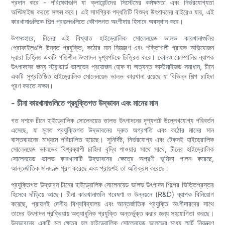
প্রদান করে - পরিষেবাগুলি যা ক্লায়েন্টদের সিস্টেমের কর্মক্ষমতা এবং নির্ভরযোগ্যতা
অপ্টিমাইজ করতে সক্ষম করে। এই সামগ্রিক পদ্ধতিটি বিশুদ্ধ উৎপাদনের বাইরেও যায়, এই
কারখানাগুলিকে শিল্প প্রকল্পগুলিতে কৌশলগত অংশীদার হিসাবে অবস্থান করে।
উপসংহারে, চীনের এই বিখ্যাত হাইড্রোলিক সোলেনয়েড ভালভ কারখানাগুলির
প্রোফাইলগুলি উন্নত প্রযুক্তি, কঠোর মান নিয়ন্ত্রণ এবং শক্তিশালী গ্রাহক অভিযোজন
দ্বারা চিহ্নিত একটি গতিশীল উৎপাদন দৃশ্যপটকে চিত্রিত করে। কোনও কোম্পানির ব্যাপক
উৎপাদনের জন্য স্ট্যান্ডার্ড ভালভের প্রয়োজন হোক বা অত্যন্ত কাস্টমাইজড সমাধান, চীনে
একটি সুপ্রতিষ্ঠিত হাইড্রোলিক সোলেনয়েড ভালভ কারখানা রয়েছে যা বিভিন্ন শিল্প চাহিদা
পূরণ করতে সক্ষম।
- চীনা কারখানাগুলিতে প্রযুক্তিগত উদ্ভাবন এবং মানের মান
গত দশকে চীনে হাইড্রোলিক সোলেনয়েড ভালভ উৎপাদনের দৃশ্যপটে উল্লেখযোগ্য পরিবর্তন
এসেছে, যা মূলত প্রযুক্তিগত উদ্ভাবনের দ্রুত অগ্রগতি এবং কঠোর মানের মান
বাস্তবায়নের মাধ্যমে পরিচালিত হয়েছে। সুনির্দিষ্ট, নির্ভরযোগ্য এবং টেকসই হাইড্রোলিক
সোলেনয়েড ভালভের বিশ্বব্যাপী চাহিদা বৃদ্ধি পাওয়ার সাথে সাথে, চীনের হাইড্রোলিক
সোলেনয়েড ভালভ কারখানাটি উদ্ভাবনের ক্ষেত্রে অগ্রণী ভূমিকা পালন করেছে,
আন্তর্জাতিক মানদণ্ড পূরণ করেছে এবং প্রায়শই তা অতিক্রম করেছে।
প্রযুক্তিগত উদ্ভাবন চীনের হাইড্রোলিক সোলেনয়েড ভালভ উৎপাদন শিল্পের ভিত্তিপ্রস্তর
হিসেবে দাঁড়িয়ে আছে। চীনা কারখানাগুলি গবেষণা ও উন্নয়নে (R&D) ব্যাপক বিনিয়োগ
করেছে, প্রায়শই দেশীয় বিশ্ববিদ্যালয় এবং আন্তর্জাতিক প্রযুক্তি অংশীদারদের সাথে
তাদের উৎপাদন প্রক্রিয়ায় অত্যাধুনিক প্রযুক্তি অন্তর্ভুক্ত করার জন্য সহযোগিতা করছে।
উদ্ভাবনের একটি মূল ক্ষেত্র হল হাইড্রোলিক সোলেনয়েড ভালভের মধ্যে স্মার্ট নিয়ন্ত্রণ