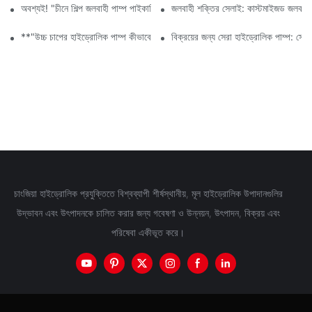
অবশ্যই! "চীনে শিল্প জলবাহী পাম্প পাইকারি" কীওয়ার্ডের উপর ভিত্তি করে একটি নিবন্ধের শি
জলবাহী শক্তির সেলাই: কাস্টমাইজড জলবাহী প
**"উচ্চ চাপের হাইড্রোলিক পাম্প কীভাবে শিল্প দক্ষতা বৃদ্ধি করে"**
বিক্রয়ের জন্য সেরা হাইড্রোলিক পাম্প: সেরা
চাংজিয়া হাইড্রোলিক প্রযুক্তিতে বিশ্বব্যাপী শীর্ষস্থানীয়, মূল হাইড্রোলিক উপাদানগুলির
উদ্ভাবন এবং উৎপাদনকে চালিত করার জন্য গবেষণা ও উন্নয়ন, উৎপাদন, বিক্রয় এবং
পরিষেবা একীভূত করে।