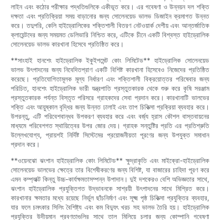
লাইন এবং কঠোর পরীক্ষার পদ্ধতিগুলিকে একীভূত করে। এর গবেষণা ও উন্নয়ন দল শক্তি
দক্ষতা এবং প্রতিক্রিয়া সময় বাড়ানোর জন্য সোলেনয়েড ভালভ ডিজাইন ক্রমাগত উন্নত
করে। তদুপরি, কেলি হাইড্রোলিকের শক্তিশালী বিতরণ নেটওয়ার্ক দেশীয় এবং আন্তর্জাতিক
ক্লায়েন্টদের জন্য সময়মত ডেলিভারি নিশ্চিত করে, এটিকে চীনে একটি বিশ্বস্ত হাইড্রোলিক
সোলেনয়েড ভালভ কারখানা হিসেবে প্রতিষ্ঠিত করে।
**সাংহাই হানশেং হাইড্রোলিক ইকুইপমেন্ট কোং লিমিটেড** হাইড্রোলিক সোলেনয়েড
ভালভ উৎপাদনের জন্য নিবেদিতপ্রাণ একটি বিশিষ্ট কারখানা হিসেবেও নিজেদের প্রতিষ্ঠিত
করেছে। প্রতিযোগিতামূলক মূল্য নির্ধারণ এবং শক্তিশালী বিক্রয়োত্তর পরিষেবার জন্য
পরিচিত, হানশেং হাইড্রোলিক ভারী যন্ত্রপাতি প্রস্তুতকারক থেকে শুরু করে কৃষি সরঞ্জাম
প্রস্তুতকারক পর্যন্ত বিস্তৃত পরিসরে গ্রাহকদের সেবা প্রদান করে। কারখানাটি ভালভের
শক্তি এবং আয়ুষ্কাল বৃদ্ধির জন্য উন্নত ঢালাই এবং তাপ চিকিত্সা প্রক্রিয়া ব্যবহার করে।
উপরন্তু, এটি পরিবেশবান্ধব উপকরণ ব্যবহার করে এবং বর্জ্য হ্রাস কৌশল বাস্তবায়নের
মাধ্যমে পরিবেশগত স্থায়িত্বের উপর জোর দেয়। গ্রাহক সন্তুষ্টির প্রতি এর প্রতিশ্রুতি
উল্লেখযোগ্য, প্রায়শই নির্দিষ্ট সিস্টেমের প্রয়োজনীয়তা পূরণের জন্য উপযুক্ত সমাধান
প্রদান করে।
**ওয়েনঝো ঝংশান হাইড্রোলিক কোং লিমিটেড** ক্ষুদ্রাকৃতি এবং মাইক্রো-হাইড্রোলিক
সোলেনয়েড ভালভের ক্ষেত্রে তার বিশেষীকরণের জন্য বিশিষ্ট, যা বাজারের চাহিদা পূরণ করে
এমন কম্প্যাক্ট কিন্তু উচ্চ-কার্যক্ষমতাসম্পন্ন উপাদান। দুই দশকেরও বেশি অভিজ্ঞতার সাথে,
ঝংশান হাইড্রোলিক প্রযুক্তিগত উদ্ভাবনকে সাশ্রয়ী উৎপাদনের সাথে মিশ্রিত করে।
কারখানার ক্ষমতার মধ্যে রয়েছে নির্ভুল ছাঁচনির্মাণ এবং সূক্ষ্ম পৃষ্ঠ চিকিত্সা প্রযুক্তির ব্যবহার,
যার ফলে চমৎকার সিলিং বৈশিষ্ট্য এবং কম বিদ্যুৎ খরচ সহ ভালভ তৈরি হয়। হাইড্রোলিক
প্রযুক্তির উদীয়মান প্রবণতাগুলির সাথে তাল মিলিয়ে চলার জন্য কোম্পানি গবেষণা