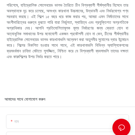
পরিশেষে, হাইড্রোলিক সোলেনয়েড ভালভ তৈরিতে চীন বিশ্বব্যাপী শীর্ষস্থানীয় হিসেবে তার
অবস্থানকে দৃঢ় করে চলেছে, অসংখ্য কারখানা উচ্চমানের, উদ্ভাবনী এবং নির্ভরযোগ্য পণ্য
সরবরাহ করছে। এই শিল্পে ১৫ বছর ধরে কাজ করার পর, আমরা এমন নির্মাতাদের সাথে
অংশীদারিত্বের গুরুত্ব বুঝতে পারি যারা নির্ভুলতা, স্থায়িত্ব এবং প্রযুক্তিগত অগ্রগতিকে
অগ্রাধিকার দেয়। আপনি প্রতিযোগিতামূলক মূল্য নির্ধারণের জন্য ক্রেতা হোন বা
অত্যাধুনিক সমাধানের উপর মনোযোগী একজন প্রকৌশলী হোন না কেন, চীনের শীর্ষস্থানীয়
হাইড্রোলিক সোলেনয়েড ভালভ কারখানাগুলি অন্বেষণ করা অতুলনীয় সুযোগের দ্বার উন্মোচন
করে। শিল্পের বিকশিত হওয়ার সাথে সাথে, এই কারখানাগুলি বিভিন্ন অ্যাপ্লিকেশনের
ক্রমবর্ধমান চাহিদা মেটাতে সুসজ্জিত, নিশ্চিত করে যে বিশ্বব্যাপী ব্যবসাগুলি তাদের দক্ষতা
এবং কারুশিল্পের উপর নির্ভর করতে পারে।
আমাদের সাথে যোগাযোগ করুন
নাম