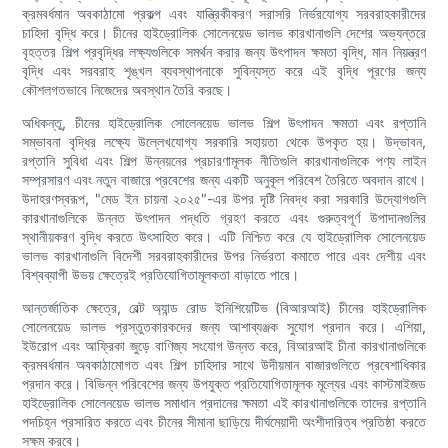
ক্রমবর্ধমান অবকাঠামো প্রকল্প এবং যান্ত্রিকীকরণ সরাসরি নির্ভরযোগ্য সরবরাহকারীদের
চাহিদা বৃদ্ধি করে। চীনের হাইড্রোলিক সোলেনয়েড ভালভ কারখানাগুলি দেশের অভ্যন্তরে
বৃহত্তর শিল্প প্রবৃদ্ধির লক্ষ্যগুলিকে সমর্থন করার জন্য উৎপাদন ক্ষমতা বৃদ্ধি, মান নিয়ন্ত্রণ
বৃদ্ধি এবং সরবরাহ শৃঙ্খল ব্যবস্থাপনাকে সুবিন্যস্ত করে এই বৃদ্ধি পূরণের জন্য
কৌশলগতভাবে নিজেদের অবস্থান তৈরি করছে।
অধিকন্তু, চীনের হাইড্রোলিক সোলেনয়েড ভালভ শিল্প উৎপাদন ক্ষমতা এবং রপ্তানি
সম্ভাবনা বৃদ্ধির লক্ষ্যে উল্লেখযোগ্য সরকারি সহায়তা থেকে উপকৃত হয়। উদ্ভাবন,
রপ্তানি সুবিধা এবং শিল্প উন্নয়নের প্রচারণামূলক নীতিগুলি কারখানাগুলিকে পণ্য লাইন
সম্প্রসারণ এবং নতুন বাজারে প্রবেশের জন্য একটি অনুকূল পরিবেশ তৈরিতে অবদান রাখে।
উদাহরণস্বরূপ, "মেড ইন চায়না ২০২৫"-এর উপর দৃষ্টি নিবদ্ধ করা সরকারি উদ্যোগগুলি
কারখানাগুলিকে উন্নত উৎপাদন পদ্ধতি গ্রহণ করতে এবং গুরুত্বপূর্ণ উপাদানগুলির
স্থানীয়করণ বৃদ্ধি করতে উৎসাহিত করে। এটি নিশ্চিত করে যে হাইড্রোলিক সোলেনয়েড
ভালভ কারখানাগুলি বিদেশী সরবরাহকারীদের উপর নির্ভরতা কমাতে পারে এবং দেশীয় এবং
বিশ্বব্যাপী উভয় ক্ষেত্রেই প্রতিযোগিতামূলকতা বাড়াতে পারে।
আন্তর্জাতিক ক্ষেত্রে, বেল্ট অ্যান্ড রোড ইনিশিয়েটিভ (বিআরআই) চীনের হাইড্রোলিক
সোলেনয়েড ভালভ প্রস্তুতকারকদের জন্য আশাব্যঞ্জক সুযোগ প্রদান করে। এশিয়া,
ইউরোপ এবং আফ্রিকা জুড়ে বাণিজ্য সংযোগ উন্নত করে, বিআরআই চীনা কারখানাগুলিকে
ক্রমবর্ধমান অবকাঠামোগত এবং শিল্প চাহিদার সাথে উদীয়মান বাজারগুলিতে প্রবেশাধিকার
প্রদান করে। বিভিন্ন পরিবেশের জন্য উপযুক্ত প্রতিযোগিতামূলক মূল্যের এবং কাস্টমাইজড
হাইড্রোলিক সোলেনয়েড ভালভ সমাধান প্রদানের ক্ষমতা এই কারখানাগুলিকে তাদের রপ্তানি
পদচিহ্ন প্রসারিত করতে এবং চীনের সীমানা ছাড়িয়ে দীর্ঘমেয়াদী অংশীদারিত্ব প্রতিষ্ঠা করতে
সক্ষম করবে।