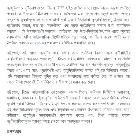
প্রযুক্তিগত দৃষ্টিকোণ থেকে, চীনের বিশিষ্ট হাইড্রোলিক সোলেনয়েড ভালভ কারখানাগুলিতে
গবেষণা ও উন্নয়নে বিনিয়োগ ভালভের কর্মক্ষমতা এবং প্রয়োগের বহুমুখীকরণের ক্ষেত্রে
অগ্রগতি ত্বরান্বিত করবে বলে আশা করা হচ্ছে। নির্মাতারা ক্ষুদ্রাকৃতিকরণ, উন্নত জারা
প্রতিরোধ ক্ষমতা, উচ্চ চাপ সহনশীলতা এবং দ্রুত প্রতিক্রিয়া সময়ের উপর মনোনিবেশ
করছেন। এই উদ্ভাবনগুলি মহাকাশ, প্রতিরক্ষা এবং উচ্চ-নির্ভুলতা উৎপাদন খাতে ব্যবহৃত
ক্রমবর্ধমান জটিল হাইড্রোলিক সিস্টেমগুলিকে পূরণ করে, যা চীনের কারখানাগুলি দ্বারা
উত্পাদিত সোলেনয়েড ভালভের প্রয়োগের বর্ণালীকে প্রসারিত করে।
পরিশেষে, এই খাতে প্রবৃদ্ধি ধরে রাখার জন্য প্রতিভা বিকাশ এবং কর্মীবাহিনীর
আধুনিকীকরণ অত্যন্ত গুরুত্বপূর্ণ। চীনের হাইড্রোলিক সোলেনয়েড ভালভ কারখানাগুলি
স্বয়ংক্রিয় উৎপাদন লাইন, রোবোটিক্স এবং এআই-চালিত মান পরিদর্শন ব্যবস্থা অন্তর্ভুক্ত
করছে এবং একই সাথে প্রকৌশলী এবং প্রযুক্তিবিদদের দক্ষতা বৃদ্ধিতে বিনিয়োগ করছে।
এটি অপারেশনাল নির্ভুলতা বৃদ্ধি করে এবং উৎপাদনের সময় কমিয়ে দেয়, যা গুণমান এবং
দক্ষতা উভয় ক্ষেত্রেই চীনা নির্মাতাদের শীর্ষস্থানে স্থান করে দেয়।
পরিশেষে, চীনের হাইড্রোলিক সোলেনয়েড ভালভ শিল্পের ভবিষ্যৎ ডিজিটাল রূপান্তর,
স্থায়িত্ব, বাজারের চাহিদা বৃদ্ধি, শক্তিশালী সরকারি সহায়তা এবং আন্তর্জাতিক বাণিজ্য
সুযোগ দ্বারা চিহ্নিত। চীনের হাইড্রোলিক সোলেনয়েড ভালভ কারখানাগুলি যারা সফলভাবে
এই প্রবণতাগুলিকে গ্রহণ করে এবং উদ্ভাবন এবং কর্মক্ষম উৎকর্ষতায় বিনিয়োগ করে, তারা
উদীয়মান প্রবৃদ্ধির সম্ভাবনাগুলি ক্যাপচার করতে এবং বিশ্ব বাজারে তাদের
প্রতিযোগিতামূলক প্রান্ত বজায় রাখতে ভাল অবস্থানে থাকবে।
উপসংহার