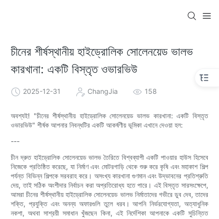
চীনের শীর্ষস্থানীয় হাইড্রোলিক সোলেনয়েড ভালভ
কারখানা: একটি বিস্তৃত ওভারভিউ
2025-12-31
ChangJia
158
অবশ্যই! "চীনের শীর্ষস্থানীয় হাইড্রোলিক সোলেনয়েড ভালভ কারখানা: একটি বিস্তৃত
ওভারভিউ" শীর্ষক আপনার নিবন্ধটির একটি আকর্ষণীয় ভূমিকা এখানে দেওয়া হল:
---
চীন দ্রুত হাইড্রোলিক সোলেনয়েড ভালভ তৈরিতে বিশ্বব্যাপী একটি পাওয়ার হাউস হিসেবে
নিজেকে প্রতিষ্ঠিত করেছে, যা নির্মাণ এবং মোটরগাড়ি থেকে শুরু করে কৃষি এবং মহাকাশ শিল্প
পর্যন্ত বিভিন্ন শিল্পকে সরবরাহ করে। অসংখ্য কারখানা গুণমান এবং উদ্ভাবনের প্রতিশ্রুতি
দেয়, তাই সঠিক অংশীদার নির্বাচন করা অপ্রতিরোধ্য হতে পারে। এই বিস্তৃত সারসংক্ষেপে,
আমরা চীনের শীর্ষস্থানীয় হাইড্রোলিক সোলেনয়েড ভালভ নির্মাতাদের গভীরে ডুব দেব, তাদের
শক্তি, প্রযুক্তি এবং অনন্য অফারগুলি তুলে ধরব। আপনি নির্ভরযোগ্যতা, অত্যাধুনিক
নকশা, অথবা সাশ্রয়ী সমাধান খুঁজছেন কিনা, এই নির্দেশিকা আপনাকে একটি সুচিন্তিত