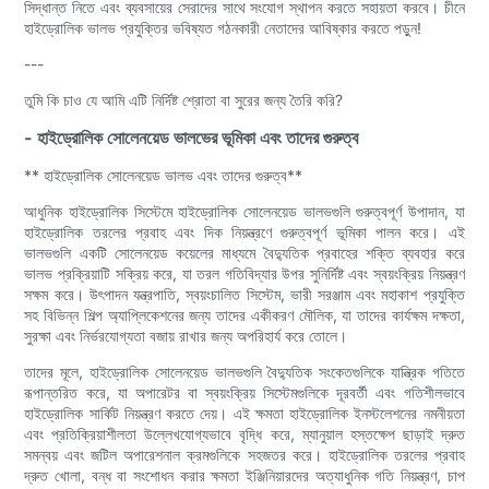
সিদ্ধান্ত নিতে এবং ব্যবসায়ের সেরাদের সাথে সংযোগ স্থাপন করতে সহায়তা করবে। চীনে
হাইড্রোলিক ভালভ প্রযুক্তির ভবিষ্যত গঠনকারী নেতাদের আবিষ্কার করতে পড়ুন!
---
তুমি কি চাও যে আমি এটি নির্দিষ্ট শ্রোতা বা সুরের জন্য তৈরি করি?
- হাইড্রোলিক সোলেনয়েড ভালভের ভূমিকা এবং তাদের গুরুত্ব
** হাইড্রোলিক সোলেনয়েড ভালভ এবং তাদের গুরুত্ব**
আধুনিক হাইড্রোলিক সিস্টেমে হাইড্রোলিক সোলেনয়েড ভালভগুলি গুরুত্বপূর্ণ উপাদান, যা
হাইড্রোলিক তরলের প্রবাহ এবং দিক নিয়ন্ত্রণে গুরুত্বপূর্ণ ভূমিকা পালন করে। এই
ভালভগুলি একটি সোলেনয়েড কয়েলের মাধ্যমে বৈদ্যুতিক প্রবাহের শক্তি ব্যবহার করে
ভালভ প্রক্রিয়াটি সক্রিয় করে, যা তরল গতিবিদ্যার উপর সুনির্দিষ্ট এবং স্বয়ংক্রিয় নিয়ন্ত্রণ
সক্ষম করে। উৎপাদন যন্ত্রপাতি, স্বয়ংচালিত সিস্টেম, ভারী সরঞ্জাম এবং মহাকাশ প্রযুক্তি
সহ বিভিন্ন শিল্প অ্যাপ্লিকেশনের জন্য তাদের একীকরণ মৌলিক, যা তাদের কার্যক্ষম দক্ষতা,
সুরক্ষা এবং নির্ভরযোগ্যতা বজায় রাখার জন্য অপরিহার্য করে তোলে।
তাদের মূলে, হাইড্রোলিক সোলেনয়েড ভালভগুলি বৈদ্যুতিক সংকেতগুলিকে যান্ত্রিক গতিতে
রূপান্তরিত করে, যা অপারেটর বা স্বয়ংক্রিয় সিস্টেমগুলিকে দূরবর্তী এবং গতিশীলভাবে
হাইড্রোলিক সার্কিট নিয়ন্ত্রণ করতে দেয়। এই ক্ষমতা হাইড্রোলিক ইনস্টলেশনের নমনীয়তা
এবং প্রতিক্রিয়াশীলতা উল্লেখযোগ্যভাবে বৃদ্ধি করে, ম্যানুয়াল হস্তক্ষেপ ছাড়াই দ্রুত
সমন্বয় এবং জটিল অপারেশনাল ক্রমগুলিকে সহজতর করে। হাইড্রোলিক তরলের প্রবাহ
দ্রুত খোলা, বন্ধ বা সংশোধন করার ক্ষমতা ইঞ্জিনিয়ারদের অত্যাধুনিক গতি নিয়ন্ত্রণ, চাপ