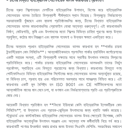
চীনের দ্রুত শিল্পোন্নয়ন দেশটিকে হাইড্রোলিক উপাদান, বিশেষ করে হাইড্রোলিক
সোলেনয়েড ভালভ তৈরিতে বিশ্বব্যাপী শীর্ষস্থানে স্থান দিয়েছে। বিশ্বজুড়ে নির্ভরযোগ্য
সরবরাহকারী খুঁজছেন এমন ব্যবসা প্রতিষ্ঠানগুলির জন্য, চীনের বিখ্যাত হাইড্রোলিক
সোলেনয়েড ভালভ কারখানাগুলির প্রোফাইল বোঝা অত্যন্ত গুরুত্বপূর্ণ। এই কারখানাগুলি
নির্মাণ, মোটরগাড়ি, কৃষি এবং উৎপাদনের মতো শিল্পের বিভিন্ন চাহিদা পূরণের জন্য উন্নত
প্রযুক্তি, কঠোর মান নিয়ন্ত্রণ এবং ব্যাপক গবেষণা ও উন্নয়ন ক্ষমতা একত্রিত করে।
চীনের অন্যতম প্রধান হাইড্রোলিক সোলেনয়েড ভালভ কারখানা হল **পার্কার চায়না
ইন্ডাস্ট্রিয়াল কোং লিমিটেড**। আন্তর্জাতিকভাবে প্রশংসিত পার্কার হ্যানিফিন কর্পোরেশনের
একটি সহায়ক সংস্থা, এটি বিশ্বব্যাপী দক্ষতার সাথে স্থানীয় উৎপাদন দক্ষতার মিশ্রণের
প্রতিনিধিত্ব করে। পার্কার চায়নার হাইড্রোলিক সোলেনয়েড ভালভগুলি তাদের নির্ভুল
প্রকৌশল, স্থায়িত্ব এবং বিস্তৃত প্রয়োগের জন্য বিখ্যাত। কারখানার বিস্তৃত পণ্য
পোর্টফোলিওতে বিভিন্ন হাইড্রোলিক সিস্টেমের জন্য সোলেনয়েড ভালভ অন্তর্ভুক্ত রয়েছে,
যা বিভিন্ন চাপ, প্রবাহ হার এবং পরিবেশগত অবস্থার সাথে সামঞ্জস্য নিশ্চিত করে। এই
কারখানার একটি মূল বৈশিষ্ট্য হল ISO 9001 এবং CE সার্টিফিকেশনের মতো
আন্তর্জাতিক মানের মান মেনে চলা, যা গুণমান এবং নির্ভরযোগ্যতার প্রতি এর প্রতিশ্রুতিকে
জোর দেয়।
আরেকটি বিখ্যাত প্রতিষ্ঠান হল **নিংবো ইয়িনঝো কেলি হাইড্রোলিক ইলেকট্রিক কোং
লিমিটেড**, যা উদ্ভাবন এবং গ্রাহক-কেন্দ্রিক উৎপাদনের জন্য খ্যাতি অর্জন করেছে।
স্ট্যান্ডার্ড এবং কাস্টমাইজড হাইড্রোলিক সোলেনয়েড ভালভ উভয় ক্ষেত্রেই বিশেষজ্ঞ, কেলি
হাইড্রোলিক অত্যাধুনিক উৎপাদন সরঞ্জাম এবং অত্যন্ত দক্ষ কর্মীবাহিনী নিয়ে গর্ব করে।
কারখানাটি পণ্যের উৎকর্ষতা বজায় রাখার জন্য উন্নত সিএনসি মেশিনিং, স্বয়ংক্রিয় সমাবেশ