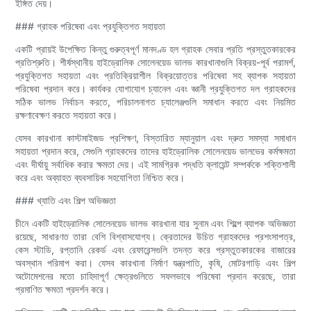
ইঙ্গিত দেয়।
### গ্রাহক পরিষেবা এবং প্রযুক্তিগত সহায়তা
একটি প্রায়ই উপেক্ষিত কিন্তু গুরুত্বপূর্ণ মানদণ্ড হল গ্রাহক সেবার প্রতি প্রস্তুতকারকের
প্রতিশ্রুতি। শীর্ষস্থানীয় হাইড্রোলিক সোলেনয়েড ভালভ কারখানাগুলি বিক্রয়-পূর্ব পরামর্শ,
প্রযুক্তিগত সহায়তা এবং প্রতিক্রিয়াশীল বিক্রয়োত্তর পরিষেবা সহ ব্যাপক সহায়তা
পরিষেবা প্রদান করে। কার্যকর যোগাযোগ চ্যানেল এবং জ্ঞানী প্রযুক্তিগত দল গ্রাহকদের
সঠিক ভালভ নির্বাচন করতে, পরিচালনাগত চ্যালেঞ্জগুলি সমাধান করতে এবং নিয়মিত
রক্ষণাবেক্ষণ করতে সহায়তা করে।
যেসব কারখানা কাস্টমাইজড প্রশিক্ষণ, বিস্তারিত ম্যানুয়াল এবং দ্রুত সমস্যা সমাধান
সহায়তা প্রদান করে, সেগুলি গ্রাহকদের তাদের হাইড্রোলিক সোলেনয়েড ভালভের কর্মক্ষমতা
এবং দীর্ঘায়ু সর্বাধিক করার ক্ষমতা দেয়। এই সামগ্রিক পদ্ধতি ক্লায়েন্ট সম্পর্ককে শক্তিশালী
করে এবং অব্যাহত ব্যবসায়িক সহযোগিতা নিশ্চিত করে।
### খ্যাতি এবং শিল্প অভিজ্ঞতা
চীনে একটি হাইড্রোলিক সোলেনয়েড ভালভ কারখানা যার সুনাম এবং শিল্পে ব্যাপক অভিজ্ঞতা
রয়েছে, সাধারণত তারা বেশি বিশ্বাসযোগ্য। ক্রেতাদের উচিত গ্রাহকদের প্রশংসাপত্র,
কেস স্টাডি, রপ্তানি রেকর্ড এবং রেফারেন্সগুলি তদন্ত করে প্রস্তুতকারকের বাজারের
অবস্থান পরিমাপ করা। যেসব কারখানা নির্মাণ যন্ত্রপাতি, কৃষি, মোটরগাড়ি এবং শিল্প
অটোমেশনের মতো চাহিদাপূর্ণ ক্ষেত্রগুলিতে সফলভাবে পরিষেবা প্রদান করেছে, তারা
প্রমাণিত ক্ষমতা প্রদর্শন করে।