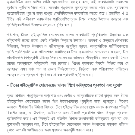
অ্যানালিটিক্স এবং মেশিন লার্নিং অ্যালগরিদম ব্যবহার করে, এই কারখানাগুলি সরঞ্জামের
ব্যর্থতার পূর্বাভাস দিতে পারে, সরবরাহ শৃঙ্খলকে সুবিন্যস্ত করতে পারে এবং গ্রাহকদের
প্রয়োজনীয়তা পূরণের জন্য পণ্যের স্পেসিফিকেশন কাস্টমাইজ করতে পারে। ইন্ডাস্ট্রি 4.0
নীতির এই একীকরণ ক্রমবর্ধমান প্রতিযোগিতামূলক বিশ্ব বাজারে উৎপাদন তত্পরতা এবং
প্রতিক্রিয়াশীলতা উল্লেখযোগ্যভাবে বৃদ্ধি করে।
পরিশেষে, চীনের হাইড্রোলিক সোলেনয়েড ভালভ কারখানাটি প্রযুক্তিগত উদ্ভাবন এবং
শক্তিশালী মানের মানের একটি গতিশীল মিশ্রণের উদাহরণ। গবেষণা ও উন্নয়নে কৌশলগত
বিনিয়োগ, উন্নত উৎপাদন ও পরীক্ষামূলক প্রযুক্তি গ্রহণ, আন্তর্জাতিক সার্টিফিকেশনের
প্রতি প্রতিশ্রুতি এবং পরিবেশগত স্থায়িত্বের উপর ক্রমবর্ধমান মনোযোগের মাধ্যমে, চীনা
কারখানাগুলি বিশ্বব্যাপী হাইড্রোলিক সোলেনয়েড ভালভের শীর্ষস্থানীয় সরবরাহকারী হিসাবে
তাদের অবস্থানকে শক্তিশালী করে চলেছে। শিল্পের ক্রমাগত বিবর্তন নিশ্চিত করে যে
গ্রাহকরা এমন পণ্য পান যা কেবল নির্ভরযোগ্যতা, নির্ভুলতা এবং পরিবেশগত দায়িত্বের
ক্ষেত্রে তাদের প্রত্যাশা পূরণ করে না বরং প্রায়শই ছাড়িয়ে যায়।
- চীনের হাইড্রোলিক সোলেনয়েড ভালভ শিল্পে ভবিষ্যতের প্রবণতা এবং সুযোগ
দ্রুত শিল্পায়ন, প্রযুক্তিগত অগ্রগতি এবং দেশীয় ও আন্তর্জাতিক চাহিদা বৃদ্ধির ফলে চীনের
হাইড্রোলিক সোলেনয়েড ভালভ শিল্প উল্লেখযোগ্য প্রবৃদ্ধির জন্য প্রস্তুত। বিশ্বের
অন্যতম শীর্ষস্থানীয় নির্মাতা হিসেবে, চীনে হাইড্রোলিক সোলেনয়েড ভালভ কারখানার পটভূমি
বিকশিত হচ্ছে, যা উৎপাদন, অটোমেশন এবং টেকসই প্রকৌশল খাতে বিস্তৃত প্রবণতা
প্রতিফলিত করে। এই নিবন্ধটি এই গতিশীল শিল্পকে রূপদানকারী ভবিষ্যতের প্রবণতা এবং
সুযোগগুলি অন্বেষণ করে, চীনে হাইড্রোলিক সোলেনয়েড ভালভ উৎপাদনের সম্ভাব্য গতিপথ
বুঝতে আগ্রহী অংশীদারদের জন্য মূল্যবান অন্তর্দৃষ্টি প্রদান করে।