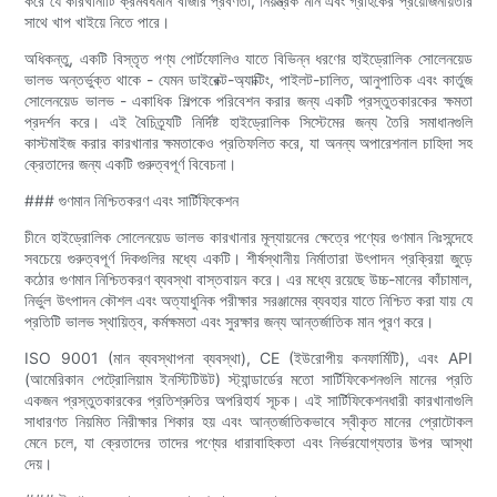
করে যে কারখানাটি ক্রমবর্ধমান বাজার প্রবণতা, নিয়ন্ত্রক মান এবং গ্রাহকের প্রয়োজনীয়তার
সাথে খাপ খাইয়ে নিতে পারে।
অধিকন্তু, একটি বিস্তৃত পণ্য পোর্টফোলিও যাতে বিভিন্ন ধরণের হাইড্রোলিক সোলেনয়েড
ভালভ অন্তর্ভুক্ত থাকে - যেমন ডাইরেক্ট-অ্যাক্টিং, পাইলট-চালিত, আনুপাতিক এবং কার্তুজ
সোলেনয়েড ভালভ - একাধিক শিল্পকে পরিবেশন করার জন্য একটি প্রস্তুতকারকের ক্ষমতা
প্রদর্শন করে। এই বৈচিত্র্যটি নির্দিষ্ট হাইড্রোলিক সিস্টেমের জন্য তৈরি সমাধানগুলি
কাস্টমাইজ করার কারখানার ক্ষমতাকেও প্রতিফলিত করে, যা অনন্য অপারেশনাল চাহিদা সহ
ক্রেতাদের জন্য একটি গুরুত্বপূর্ণ বিবেচনা।
### গুণমান নিশ্চিতকরণ এবং সার্টিফিকেশন
চীনে হাইড্রোলিক সোলেনয়েড ভালভ কারখানার মূল্যায়নের ক্ষেত্রে পণ্যের গুণমান নিঃসন্দেহে
সবচেয়ে গুরুত্বপূর্ণ দিকগুলির মধ্যে একটি। শীর্ষস্থানীয় নির্মাতারা উৎপাদন প্রক্রিয়া জুড়ে
কঠোর গুণমান নিশ্চিতকরণ ব্যবস্থা বাস্তবায়ন করে। এর মধ্যে রয়েছে উচ্চ-মানের কাঁচামাল,
নির্ভুল উৎপাদন কৌশল এবং অত্যাধুনিক পরীক্ষার সরঞ্জামের ব্যবহার যাতে নিশ্চিত করা যায় যে
প্রতিটি ভালভ স্থায়িত্ব, কর্মক্ষমতা এবং সুরক্ষার জন্য আন্তর্জাতিক মান পূরণ করে।
ISO 9001 (মান ব্যবস্থাপনা ব্যবস্থা), CE (ইউরোপীয় কনফার্মিটি), এবং API
(আমেরিকান পেট্রোলিয়াম ইনস্টিটিউট) স্ট্যান্ডার্ডের মতো সার্টিফিকেশনগুলি মানের প্রতি
একজন প্রস্তুতকারকের প্রতিশ্রুতির অপরিহার্য সূচক। এই সার্টিফিকেশনধারী কারখানাগুলি
সাধারণত নিয়মিত নিরীক্ষার শিকার হয় এবং আন্তর্জাতিকভাবে স্বীকৃত মানের প্রোটোকল
মেনে চলে, যা ক্রেতাদের তাদের পণ্যের ধারাবাহিকতা এবং নির্ভরযোগ্যতার উপর আস্থা
দেয়।