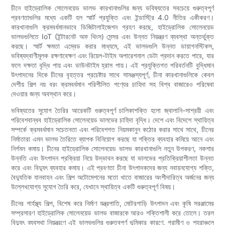
চীনে হাইড্রোলিক সোলেনয়েড ভালভ কারখানাগুলির জন্য ভবিষ্যতের সবচেয়ে গুরুত্বপূর্ণ
প্রবণতাগুলির মধ্যে একটি হল স্মার্ট প্রযুক্তি এবং ইন্ডাস্ট্রি 4.0 নীতির একীকরণ।
কারখানাগুলি ক্রমবর্ধমানভাবে ডিজিটালাইজেশন গ্রহণ করছে, হাইড্রোলিক সোলেনয়েড
ভালভগুলিতে IoT (ইন্টারনেট অফ থিংস) সেন্সর এবং উন্নত নিয়ন্ত্রণ ব্যবস্থা অন্তর্ভুক্ত
করছে। স্মার্ট ক্ষমতা এম্বেড করার মাধ্যমে, এই ভালভগুলি উন্নত ডায়াগনস্টিকস,
ভবিষ্যদ্বাণীমূলক রক্ষণাবেক্ষণ এবং রিয়েল-টাইম অপারেশনাল ডেটা প্রদান করতে পারে, যার
ফলে দক্ষতা বৃদ্ধি পায় এবং ডাউনটাইম হ্রাস পায়। এই প্রযুক্তিগত পরিবর্তনটি বুদ্ধিমান
উৎপাদনের দিকে চীনের বৃহত্তর প্রচেষ্টার সাথে সামঞ্জস্যপূর্ণ, চীনা কারখানাগুলিকে কেবল
দেশীয় শিল্প নয় বরং ক্রমবর্ধমান পরিশীলিত পণ্যের চাহিদা সহ বিশ্ব বাজারেও পরিষেবা
দেওয়ার জন্য অবস্থান করে।
ভবিষ্যতের সুযোগ তৈরির আরেকটি গুরুত্বপূর্ণ চালিকাশক্তি হলো জ্বালানি-সাশ্রয়ী এবং
পরিবেশবান্ধব হাইড্রোলিক সোলেনয়েড ভালভের চাহিদা বৃদ্ধি। দেশে এবং বিদেশে স্থায়িত্ব
সম্পর্কে ক্রমবর্ধমান সচেতনতা এবং পরিবেশগত নিয়মকানুন কঠোর করার সাথে সাথে, চীনের
নির্মাতারা এমন ভালভ তৈরিতে ব্যাপক বিনিয়োগ করছে যা শক্তির ব্যবহার কমিয়ে আনে এবং
নির্গমন কমায়। চীনের হাইড্রোলিক সোলেনয়েড ভালভ কারখানাগুলি নতুন উপকরণ, নকশার
উন্নতি এবং উৎপাদন প্রক্রিয়া নিয়ে উদ্ভাবন করছে যা ভালভের প্রতিক্রিয়াশীলতা উন্নত
করে এবং বিদ্যুৎ ব্যবহার কমায়। এই প্রবণতা চীনা উৎপাদকদের জন্য নবায়নযোগ্য শক্তি,
বৈদ্যুতিক যানবাহন এবং শিল্প অটোমেশনের মতো খাতে বাজারের অংশীদারিত্ব অর্জনের জন্য
উল্লেখযোগ্য সুযোগ তৈরি করে, যেখানে স্থায়িত্ব একটি গুরুত্বপূর্ণ বিষয়।
চীনের গার্হস্থ্য শিল্প, বিশেষ করে নির্মাণ যন্ত্রপাতি, মোটরগাড়ি উৎপাদন এবং কৃষি সরঞ্জামের
সম্প্রসারণ হাইড্রোলিক সোলেনয়েড ভালভ বাজারকে আরও শক্তিশালী করে তোলে। তরল
বিদ্যুৎ ব্যবস্থা নিয়ন্ত্রণে এই ভালভগুলির গুরুত্বপূর্ণ ভূমিকার কারণে, গ্রামীণ ও শহরাঞ্চলে