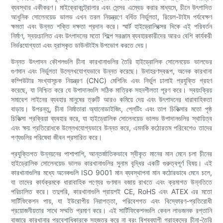
ব্যবস্থার একীকরণ। মাইক্রোকন্ট্রোলার এবং সেন্সর এম্বেড করার মাধ্যমে, চীনে উৎপাদিত
আধুনিক সোলেনয়েড ভালভ এখন তরল নিয়ন্ত্রণে বর্ধিত নির্ভুলতা, রিয়েল-টাইম পর্যবেক্ষণ
ক্ষমতা এবং উন্নত শক্তি দক্ষতা প্রদান করে। স্মার্ট হাইড্রোলিক্সের দিকে এই পরিবর্তন
নির্মাণ, স্বয়ংচালিত এবং উৎপাদনের মতো শিল্পে সরঞ্জাম ব্যবহারকারীদের আরও বেশি কার্যকরী
নির্ভরযোগ্যতা এবং হ্রাসকৃত ডাউনটাইম উপভোগ করতে দেয়।
উন্নত উৎপাদন কৌশলগুলি চীনা কারখানাগুলির তৈরি হাইড্রোলিক সোলেনয়েড ভালভের
গুণমান এবং নির্ভুলতা উল্লেখযোগ্যভাবে উন্নত করেছে। উদাহরণস্বরূপ, অনেক কারখানা
কম্পিউটার সংখ্যাসূচক নিয়ন্ত্রণ (CNC) মেশিনিং এবং নির্ভুল ঢালাই প্রযুক্তি গ্রহণ
করেছে, যা নিশ্চিত করে যে উপাদানগুলি সঠিক মাত্রিক সহনশীলতা পূরণ করে। স্বয়ংক্রিয়
সমাবেশ লাইনের ব্যবহার মানুষের ত্রুটি আরও কমিয়ে দেয় এবং উৎপাদনের ধারাবাহিকতা
বাড়ায়। উপরন্তু, চীনা নির্মাতারা অ্যানোডাইজিং, প্লেটিং এবং তাপ চিকিত্সার মতো পৃষ্ঠ
চিকিত্সা প্রক্রিয়া ব্যবহার করে, যা হাইড্রোলিক সোলেনয়েড ভালভ উপাদানগুলির স্থায়িত্ব
এবং ক্ষয় প্রতিরোধকে উল্লেখযোগ্যভাবে উন্নত করে, এমনকি কঠোরতম পরিবেশেও তাদের
পণ্যগুলির পরিষেবা জীবন প্রসারিত করে।
প্রযুক্তিগত উন্নয়নের পাশাপাশি, আন্তর্জাতিকভাবে স্বীকৃত মানের মান মেনে চলা চীনের
হাইড্রোলিক সোলেনয়েড ভালভ কারখানাগুলির সুনাম বৃদ্ধির একটি গুরুত্বপূর্ণ বিষয়। এই
কারখানাগুলির মধ্যে অনেকগুলি ISO 9001 মান ব্যবস্থাপনা মান কঠোরভাবে মেনে চলে,
যা তাদের কার্যক্রমকে ধারাবাহিক পণ্যের গুণমান বজায় রাখতে এবং ক্রমাগত উন্নতিতে
পরিচালিত করে। তদুপরি, কারখানাগুলি প্রায়শই CE, RoHS এবং ATEX এর মতো
সার্টিফিকেশন পায়, যা ইউরোপীয় নিরাপত্তা, পরিবেশগত এবং বিস্ফোরণ-প্রতিরোধী
প্রয়োজনীয়তার সাথে সম্মতি প্রমাণ করে। এই সার্টিফিকেশনগুলি কেবল লাভজনক রপ্তানি
বাজারে কারখানার প্রবেশাধিকারকে সহজতর করে না বরং বিশ্বব্যাপী গ্রাহকদের চীনা-তৈরি