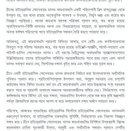
চীনের হাইড্রোলিক সোলেনয়েড ভালভ কারখানাগুলি একটি শক্তিশালী শিল্প বাস্তুতন্ত্র থেকে
উপকৃত হয়, যার মধ্যে রয়েছে অত্যাধুনিক গবেষণা ও উন্নয়ন, নির্ভুল যন্ত্র এবং কঠোর মান
নিয়ন্ত্রণ প্রক্রিয়া। অনেক কারখানা ব্যাপক পরিষেবা প্রদান করে, যার মধ্যে রয়েছে
অ্যাপ্লিকেশন-নির্দিষ্ট ভালভের নকশা এবং বিক্রয়োত্তর সহায়তা, যা ব্যবসাগুলিকে তাদের
অনন্য কর্মক্ষম পরিবেশের সাথে হাইড্রোলিক সমাধান তৈরি করতে সহায়তা করে।
অধিকন্তু, এই কারখানাগুলি প্রায়শই বিভিন্ন আকার, চাপ রেটিং এবং কনফিগারেশনের
বিস্তৃত পণ্য পরিসর সরবরাহ করে, যার মধ্যে রয়েছে ডাইরেক্ট-অ্যাক্টিং, সার্ভো-সহায়তা এবং
পাইলট-চালিত সোলেনয়েড ভালভ। এই ধরণের বৈচিত্র্যময় অফারগুলির অ্যাক্সেসযোগ্যতা
ইঞ্জিনিয়ারদের তাদের হাইড্রোলিক সার্কিটের প্রয়োজনীয়তার সাথে হুবহু মেলে এমন আদর্শ
ভালভ সনাক্ত করতে দেয়, সিস্টেমের দক্ষতা বৃদ্ধি করে এবং শক্তি খরচ হ্রাস করে।
চীনে একটি হাইড্রোলিক সোলেনয়েড ভালভ কারখানা নির্বাচন করা উল্লেখযোগ্য অর্থনৈতিক
সুবিধাও প্রদান করে। প্রতিযোগিতামূলক উৎপাদন খরচ, অনুকূল সরবরাহ এবং রপ্তানি
কাঠামোর সাথে মিলিত হওয়ার অর্থ হল এই কারখানাগুলি এমন দামে উচ্চমানের পণ্য সরবরাহ
করতে পারে যা প্রায়শই অন্যান্য অঞ্চলের সরবরাহকারীদের কমিয়ে দেয়। নির্ভরযোগ্য পণ্য
কর্মক্ষমতার সাথে মিলিত এই খরচ দক্ষতা, স্বয়ংচালিত উৎপাদন থেকে শুরু করে কৃষি যন্ত্রপাতি
পর্যন্ত শিল্পগুলিকে মানের সাথে আপস না করে অপারেশনাল লক্ষ্য অর্জনে সহায়তা করে।
পরিশেষে, আজকের স্বয়ংক্রিয় হাইড্রোলিক সিস্টেমে হাইড্রোলিক সোলেনয়েড ভালভগুলি
গুরুত্বপূর্ণ উপাদান, যা হাইড্রোলিক তরলগুলির সুনির্দিষ্ট, নির্ভরযোগ্য এবং নিরাপদ নিয়ন্ত্রণ
সক্ষম করে। চীনে হাইড্রোলিক সোলেনয়েড ভালভ কারখানাগুলির বিশিষ্টতা বিশ্বব্যাপী শিল্পের
ক্রমবর্ধমান চাহিদা পূরণকারী উন্নত, বহুমুখী এবং অর্থনৈতিক সমাধান প্রদানে দেশটির