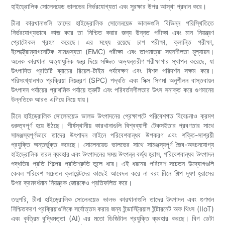
হাইড্রোলিক সোলেনয়েড ভালভের নির্ভরযোগ্যতা এবং সুরক্ষার উপর আস্থা প্রদান করে।
চীনা কারখানাগুলি তাদের হাইড্রোলিক সোলেনয়েড ভালভগুলি বিভিন্ন পরিস্থিতিতে
নির্ভরযোগ্যভাবে কাজ করে তা নিশ্চিত করার জন্য উন্নত পরীক্ষা এবং মান নিয়ন্ত্রণ
প্রোটোকল গ্রহণ করেছে। এর মধ্যে রয়েছে চাপ পরীক্ষা, ক্লান্তি পরীক্ষা,
ইলেক্ট্রোম্যাগনেটিক সামঞ্জস্যতা (EMC) পরীক্ষা এবং তাপমাত্রা সহনশীলতা মূল্যায়ন।
অনেক কারখানা অত্যাধুনিক যন্ত্র দিয়ে সজ্জিত অভ্যন্তরীণ পরীক্ষাগার স্থাপন করেছে, যা
উৎপাদিত প্রতিটি ব্যাচের রিয়েল-টাইম পর্যবেক্ষণ এবং বিশদ পরিদর্শন সক্ষম করে।
পরিসংখ্যানগত প্রক্রিয়া নিয়ন্ত্রণ (SPC) পদ্ধতি এবং সিক্স সিগমা অনুশীলন বাস্তবায়ন
উৎপাদন পর্যায়ের প্রাথমিক পর্যায়ে ত্রুটি এবং পরিবর্তনশীলতার উৎস সনাক্ত করে গুণমানের
উন্নতিকে আরও এগিয়ে নিয়ে যায়।
চীনে হাইড্রোলিক সোলেনয়েড ভালভ উৎপাদনের প্রেক্ষাপটে পরিবেশগত বিবেচনাও ক্রমশ
গুরুত্বপূর্ণ হয়ে উঠছে। শীর্ষস্থানীয় কারখানাগুলি বিশ্বব্যাপী টেকসইতার প্রবণতার সাথে
সামঞ্জস্যপূর্ণভাবে তাদের উৎপাদন লাইনে পরিবেশবান্ধব উপকরণ এবং শক্তি-সাশ্রয়ী
প্রযুক্তি অন্তর্ভুক্ত করেছে। সোলেনয়েড ভালভের সাথে সামঞ্জস্যপূর্ণ জৈব-অবচনযোগ্য
হাইড্রোলিক তরল ব্যবহার এবং উৎপাদনের সময় উৎপন্ন বর্জ্য হ্রাস, পরিবেশবান্ধব উৎপাদন
পদ্ধতির প্রতি শিল্পের প্রতিশ্রুতি তুলে ধরে। এই ধরনের পরিবেশ সচেতন উদ্যোগগুলি
কেবল পরিবেশ সচেতন ক্লায়েন্টদের কাছেই আবেদন করে না বরং চীনে শিল্প দূষণ হ্রাসের
উপর ক্রমবর্ধমান নিয়ন্ত্রক জোরকেও প্রতিফলিত করে।
তদুপরি, চীনা হাইড্রোলিক সোলেনয়েড ভালভ কারখানাগুলি তাদের উৎপাদন এবং গুণমান
নিশ্চিতকরণ প্রক্রিয়াগুলিকে সর্বোত্তম করার জন্য ইন্ডাস্ট্রিয়াল ইন্টারনেট অফ থিংস (IIoT)
এবং কৃত্রিম বুদ্ধিমত্তা (AI) এর মতো ডিজিটাল প্রযুক্তি ব্যবহার করছে। বিগ ডেটা