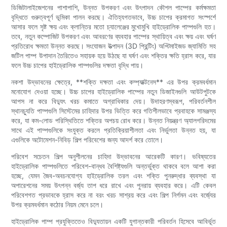
ডিজিটালাইজেশনের পাশাপাশি, উন্নত উপকরণ এবং উৎপাদন কৌশল পাম্পের কর্মক্ষমতা
বৃদ্ধিতে গুরুত্বপূর্ণ ভূমিকা পালন করছে। ঐতিহ্যগতভাবে, উচ্চ চাপের ক্রমাগত সংস্পর্শে
আসার ফলে সৃষ্ট ক্ষয় এবং ক্লান্তির মতো চ্যালেঞ্জের মুখোমুখি হাইড্রোলিক পাম্পগুলি হত।
তবে, নতুন কম্পোজিট উপকরণ এবং আবরণের ব্যবহার পাম্পের স্থায়িত্ব এবং ক্ষয় এবং ঘর্ষণ
প্রতিরোধ ক্ষমতা উন্নত করছে। সংযোজন উত্পাদন (3D প্রিন্টিং) অপ্টিমাইজড জ্যামিতি সহ
জটিল পাম্প উপাদান তৈরিতেও সহায়ক হয়ে উঠছে যা ঘর্ষণ এবং শক্তির ক্ষতি হ্রাস করে, যার
ফলে উচ্চ চাপের হাইড্রোলিক পাম্পগুলির দক্ষতা বৃদ্ধি পায়।
নকশা উদ্ভাবনের ক্ষেত্রে, **শক্তি দক্ষতা এবং কম্প্যাক্টনেস** এর উপর ক্রমবর্ধমান
মনোযোগ দেওয়া হচ্ছে। উচ্চ চাপের হাইড্রোলিক পাম্পের নতুন ডিজাইনগুলি আউটপুটকে
আপস না করে বিদ্যুৎ খরচ কমাতে অগ্রাধিকার দেয়। উদাহরণস্বরূপ, পরিবর্তনশীল
স্থানচ্যুতি পাম্পগুলি সিস্টেমের চাহিদার উপর ভিত্তি করে গতিশীলভাবে প্রবাহকে সামঞ্জস্য
করে, যা কম-লোড পরিস্থিতিতে শক্তির অপচয় রোধ করে। উন্নত নিয়ন্ত্রণ অ্যালগরিদমের
সাথে এই পাম্পগুলিকে সংযুক্ত করলে প্রতিক্রিয়াশীলতা এবং নির্ভুলতা উন্নত হয়, যা
এগুলিকে অটোমেশন-নিবিড় শিল্প পরিবেশের জন্য আদর্শ করে তোলে।
পরিবেশ সচেতন শিল্প অনুশীলনের চাহিদা উদ্ভাবনের আরেকটি কারণ। ভবিষ্যতের
হাইড্রোলিক পাম্পগুলিতে পরিবেশ-বান্ধব বৈশিষ্ট্যগুলি অন্তর্ভুক্ত থাকবে বলে আশা করা
হচ্ছে, যেমন জৈব-অবচনযোগ্য হাইড্রোলিক তরল এবং শক্তি পুনরুদ্ধার ব্যবস্থা যা
অপারেশনের সময় উৎপন্ন বর্জ্য তাপ ধরে রাখে এবং পুনরায় ব্যবহার করে। এটি কেবল
পরিবেশগত প্রভাবকে হ্রাস করে না বরং খরচ সাশ্রয় করে এবং শিল্প নির্গমন এবং বর্জ্যের
উপর ক্রমবর্ধমান কঠোর নিয়ম মেনে চলে।
হাইড্রোলিক পাম্প প্রযুক্তিতেও বিদ্যুতায়ন একটি যুগান্তকারী পরিবর্তন হিসেবে আবির্ভূত