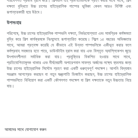
পরিবেশগত প্রভাব হ্রাস করে। শিল্পগুলি এই প্রবণতাগুলিকে গ্রহণ করার সাথে সাথে, শিল্প
দক্ষতা বৃদ্ধিতে উচ্চ চাপের হাইড্রোলিক পাম্পের ভূমিকা কেবল আরও বিশিষ্ট এবং
রূপান্তরকারী হয়ে উঠবে।
উপসংহার
পরিশেষে, উচ্চ চাপের হাইড্রোলিক পাম্পগুলি দক্ষতা, নির্ভরযোগ্যতা এবং সামগ্রিক কর্মক্ষমতা
বৃদ্ধি করে শিল্প কার্যক্রমকে নিঃসন্দেহে রূপান্তরিত করেছে। শিল্পে ১৫ বছরের অভিজ্ঞতার
সাথে, আমরা প্রত্যক্ষ করেছি যে কীভাবে এই উন্নত পাম্পগুলিকে একীভূত করার ফলে
কর্মপ্রবাহ সহজতর হতে পারে, ডাউনটাইম হ্রাস করা যায় এবং বিস্তৃত অ্যাপ্লিকেশন জুড়ে
উৎপাদনশীলতা সর্বাধিক করা যায়। প্রযুক্তির বিকশিত হওয়ার সাথে সাথে,
প্রতিযোগিতামূলক থাকার এবং দীর্ঘমেয়াদী অপারেশনাল সাফল্য অর্জনের লক্ষ্যে ব্যবসার জন্য
উচ্চ চাপের হাইড্রোলিক সিস্টেম গ্রহণ করা একটি গুরুত্বপূর্ণ পদক্ষেপ। আপনি বিদ্যমান
সরঞ্জাম আপগ্রেড করছেন বা নতুন যন্ত্রপাতি ডিজাইন করছেন, উচ্চ চাপের হাইড্রোলিক
পাম্পগুলিতে বিনিয়োগ করা একটি কৌশলগত পদক্ষেপ যা শিল্প দক্ষতাকে নতুন উচ্চতায় নিয়ে
যায়।
আমাদের সাথে যোগাযোগ করুন