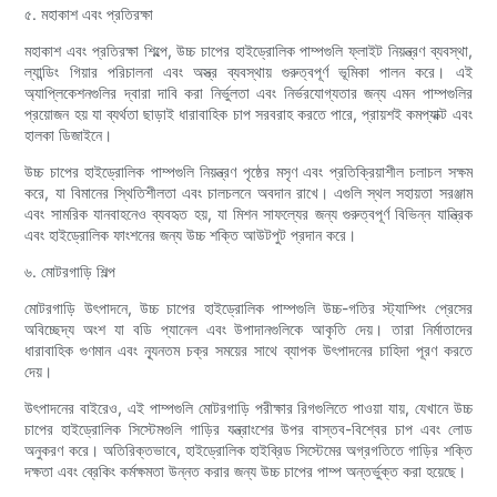
৫. মহাকাশ এবং প্রতিরক্ষা
মহাকাশ এবং প্রতিরক্ষা শিল্পে, উচ্চ চাপের হাইড্রোলিক পাম্পগুলি ফ্লাইট নিয়ন্ত্রণ ব্যবস্থা,
ল্যান্ডিং গিয়ার পরিচালনা এবং অস্ত্র ব্যবস্থায় গুরুত্বপূর্ণ ভূমিকা পালন করে। এই
অ্যাপ্লিকেশনগুলির দ্বারা দাবি করা নির্ভুলতা এবং নির্ভরযোগ্যতার জন্য এমন পাম্পগুলির
প্রয়োজন হয় যা ব্যর্থতা ছাড়াই ধারাবাহিক চাপ সরবরাহ করতে পারে, প্রায়শই কমপ্যাক্ট এবং
হালকা ডিজাইনে।
উচ্চ চাপের হাইড্রোলিক পাম্পগুলি নিয়ন্ত্রণ পৃষ্ঠের মসৃণ এবং প্রতিক্রিয়াশীল চলাচল সক্ষম
করে, যা বিমানের স্থিতিশীলতা এবং চালচলনে অবদান রাখে। এগুলি স্থল সহায়তা সরঞ্জাম
এবং সামরিক যানবাহনেও ব্যবহৃত হয়, যা মিশন সাফল্যের জন্য গুরুত্বপূর্ণ বিভিন্ন যান্ত্রিক
এবং হাইড্রোলিক ফাংশনের জন্য উচ্চ শক্তি আউটপুট প্রদান করে।
৬. মোটরগাড়ি শিল্প
মোটরগাড়ি উৎপাদনে, উচ্চ চাপের হাইড্রোলিক পাম্পগুলি উচ্চ-গতির স্ট্যাম্পিং প্রেসের
অবিচ্ছেদ্য অংশ যা বডি প্যানেল এবং উপাদানগুলিকে আকৃতি দেয়। তারা নির্মাতাদের
ধারাবাহিক গুণমান এবং ন্যূনতম চক্র সময়ের সাথে ব্যাপক উৎপাদনের চাহিদা পূরণ করতে
দেয়।
উৎপাদনের বাইরেও, এই পাম্পগুলি মোটরগাড়ি পরীক্ষার রিগগুলিতে পাওয়া যায়, যেখানে উচ্চ
চাপের হাইড্রোলিক সিস্টেমগুলি গাড়ির যন্ত্রাংশের উপর বাস্তব-বিশ্বের চাপ এবং লোড
অনুকরণ করে। অতিরিক্তভাবে, হাইড্রোলিক হাইব্রিড সিস্টেমের অগ্রগতিতে গাড়ির শক্তি
দক্ষতা এবং ব্রেকিং কর্মক্ষমতা উন্নত করার জন্য উচ্চ চাপের পাম্প অন্তর্ভুক্ত করা হয়েছে।