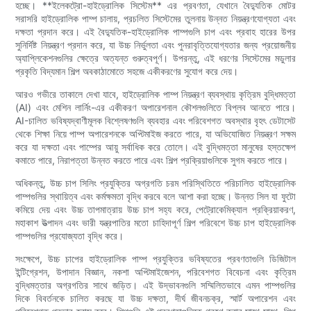
হচ্ছে। **ইলেকট্রো-হাইড্রোলিক সিস্টেম** এর প্রবণতা, যেখানে বৈদ্যুতিক মোটর
সরাসরি হাইড্রোলিক পাম্প চালায়, প্রচলিত সিস্টেমের তুলনায় উন্নত নিয়ন্ত্রণযোগ্যতা এবং
দক্ষতা প্রদান করে। এই বৈদ্যুতিক-হাইড্রোলিক পাম্পগুলি চাপ এবং প্রবাহ হারের উপর
সুনির্দিষ্ট নিয়ন্ত্রণ প্রদান করে, যা উচ্চ নির্ভুলতা এবং পুনরাবৃত্তিযোগ্যতার জন্য প্রয়োজনীয়
অ্যাপ্লিকেশনগুলির ক্ষেত্রে অত্যন্ত গুরুত্বপূর্ণ। উপরন্তু, এই ধরণের সিস্টেমের মডুলার
প্রকৃতি বিদ্যমান শিল্প অবকাঠামোতে সহজে একীকরণের সুযোগ করে দেয়।
আরও গভীরে তাকালে দেখা যাবে, হাইড্রোলিক পাম্প নিয়ন্ত্রণ ব্যবস্থায় কৃত্রিম বুদ্ধিমত্তা
(AI) এবং মেশিন লার্নিং-এর একীকরণ অপারেশনাল কৌশলগুলিতে বিপ্লব আনতে পারে।
AI-চালিত ভবিষ্যদ্বাণীমূলক বিশ্লেষণগুলি ব্যবহার এবং পরিবেশগত অবস্থার বৃহৎ ডেটাসেট
থেকে শিক্ষা নিয়ে পাম্প অপারেশনকে অপ্টিমাইজ করতে পারে, যা অভিযোজিত নিয়ন্ত্রণ সক্ষম
করে যা দক্ষতা এবং পাম্পের আয়ু সর্বাধিক করে তোলে। এই বুদ্ধিমত্তা মানুষের হস্তক্ষেপ
কমাতে পারে, নিরাপত্তা উন্নত করতে পারে এবং শিল্প প্রক্রিয়াগুলিকে সুগম করতে পারে।
অধিকন্তু, উচ্চ চাপ সিলিং প্রযুক্তির অগ্রগতি চরম পরিস্থিতিতে পরিচালিত হাইড্রোলিক
পাম্পগুলির স্থায়িত্ব এবং কর্মক্ষমতা বৃদ্ধি করবে বলে আশা করা হচ্ছে। উন্নত সিল যা ফুটো
কমিয়ে দেয় এবং উচ্চ তাপমাত্রায় উচ্চ চাপ সহ্য করে, পেট্রোকেমিক্যাল প্রক্রিয়াকরণ,
মহাকাশ উত্পাদন এবং ভারী যন্ত্রপাতির মতো চাহিদাপূর্ণ শিল্প পরিবেশে উচ্চ চাপ হাইড্রোলিক
পাম্পগুলির প্রযোজ্যতা বৃদ্ধি করে।
সংক্ষেপে, উচ্চ চাপের হাইড্রোলিক পাম্প প্রযুক্তির ভবিষ্যতের প্রবণতাগুলি ডিজিটাল
ইন্টিগ্রেশন, উপাদান বিজ্ঞান, নকশা অপ্টিমাইজেশন, পরিবেশগত বিবেচনা এবং কৃত্রিম
বুদ্ধিমত্তার অগ্রগতির সাথে জড়িত। এই উদ্ভাবনগুলি সম্মিলিতভাবে এমন পাম্পগুলির
দিকে বিবর্তনকে চালিত করছে যা উচ্চ দক্ষতা, দীর্ঘ জীবনচক্র, স্মার্ট অপারেশন এবং