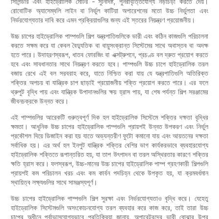
সিলিন্ডার এবং হাইড্রোলিক মোটর - সুনির্দিষ্ট, পুনরাবৃত্তিযোগ্য নড়াচড়া করতে দেয়।
রোবোটিক অ্যাসেম্বলি লাইন বা নির্ভুল কাটিয়া অপারেশনের মতো উচ্চ নির্ভুলতা এবং
নির্ভরযোগ্যতার দাবি করে এমন প্রক্রিয়াগুলির জন্য এই স্তরের নিয়ন্ত্রণ প্রয়োজনীয়।
উচ্চ চাপের হাইড্রোলিক পাম্পগুলি শিল্প যন্ত্রপাতিগুলিকে ভারী এবং কঠিন কাজগুলি পরিচালনা
করতে সক্ষম করে যা কেবল বৈদ্যুতিক বা বায়ুসংক্রান্ত সিস্টেমের সাথে অবাস্তব বা অদক্ষ
হতে পারে। উদাহরণস্বরূপ, ধাতব ফোরজিং বা এক্সট্রুশনে, প্রচণ্ড বল দ্রুত প্রয়োগ করতে
হবে এবং সাবধানতার সাথে নিয়ন্ত্রণ করতে হবে। পাম্পগুলি উচ্চ চাপে হাইড্রোলিক তরল
বজায় রেখে এই বল সরবরাহ করে, যাতে নিশ্চিত করা যায় যে যন্ত্রপাতিগুলি অতিরিক্ত
শক্তির অপচয় বা যান্ত্রিক চাপ ছাড়াই প্রয়োজনীয় শক্তি প্রয়োগ করতে পারে। এর ফলে
থ্রুপুট বৃদ্ধি পায় এবং যান্ত্রিক উপাদানগুলির ক্ষয় হ্রাস পায়, যা শেষ পর্যন্ত শিল্প সরঞ্জামের
জীবনচক্রকে উন্নত করে।
এই পাম্পগুলির আরেকটি গুরুত্বপূর্ণ দিক হল হাইড্রোলিক সিস্টেমে শক্তির দক্ষতা বৃদ্ধির
ক্ষমতা। আধুনিক উচ্চ চাপের হাইড্রোলিক পাম্পগুলি প্রায়শই উন্নত উপকরণ এবং নির্ভুল
প্রকৌশল দিয়ে ডিজাইন করা হয় যাতে অভ্যন্তরীণ ফুটো কমানো যায় এবং আয়তনের দক্ষতা
সর্বাধিক হয়। এর অর্থ হল ইনপুট যান্ত্রিক শক্তির বেশির ভাগ কার্যকরভাবে ব্যবহারযোগ্য
হাইড্রোলিক শক্তিতে রূপান্তরিত হয়, যা তাপ উৎপাদন বা তরল অস্থিরতার কারণে শক্তির
ক্ষতি হ্রাস করে। ফলস্বরূপ, উচ্চ-মানের উচ্চ চাপের হাইড্রোলিক পাম্প গ্রহণকারী শিল্পগুলি
প্রায়শই কম পরিচালন খরচ এবং কম কার্বন পদচিহ্ন থেকে উপকৃত হয়, যা ক্রমবর্ধমান
স্থায়িত্ব লক্ষ্যগুলির সাথে সামঞ্জস্যপূর্ণ।
উচ্চ চাপের হাইড্রোলিক পাম্পগুলি শিল্প সুরক্ষা এবং নির্ভরযোগ্যতাও বৃদ্ধি করে। যেহেতু
হাইড্রোলিক সিস্টেমগুলি অসংকোচনযোগ্য তরল ব্যবহার করে কাজ করে, তাই তারা উচ্চ
চাপের অধীনে পূর্বাভাসযোগ্যভাবে প্রতিক্রিয়া জানায়, অপারেটরদের ভারী বোঝার উপর