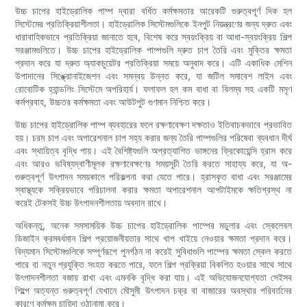
উচ্চ চাপের হাইড্রোলিক পাম্প দ্বারা বর্ধিত কর্মক্ষমতার আরেকটি গুরুত্বপূর্ণ দিক হল
সিস্টেমের প্রতিক্রিয়াশীলতা। হাইড্রোলিক সিস্টেমগুলিকে ইনপুট নিয়ন্ত্রণের জন্য দ্রুত এবং
ধারাবাহিকভাবে প্রতিক্রিয়া জানাতে হবে, বিশেষ করে স্বয়ংক্রিয় বা আধা-স্বয়ংক্রিয় শিল্প
সরঞ্জামগুলিতে। উচ্চ চাপের হাইড্রোলিক পাম্পগুলি দ্রুত চাপ তৈরি এবং মুক্তির ক্ষমতা
প্রদান করে যা দ্রুত অ্যাকচুয়েটর প্রতিক্রিয়া সময়ে অনুবাদ করে। এটি একাধিক মেশিন
উপাদানের সিঙ্ক্রোনাইজেশন এবং সমন্বয় উন্নত করে, যা জটিল সমাবেশ লাইন এবং
রোবোটিক হ্যান্ডলিং সিস্টেমে অপরিহার্য। ফলাফল হল কম বাধা বা বিলম্ব সহ একটি মসৃণ
কর্মপ্রবাহ, উচ্চতর কর্মক্ষমতা এবং আউটপুট গুণমান নিশ্চিত করে।
উচ্চ চাপের হাইড্রোলিক পাম্প ব্যবহারের ফলে রক্ষণাবেক্ষণ দক্ষতাও ইতিবাচকভাবে প্রভাবিত
হয়। চরম চাপ এবং অপারেশনাল চাপ সহ্য করার জন্য তৈরি পাম্পগুলির পরিষেবা ব্যবধান দীর্ঘ
এবং স্থায়িত্ব বৃদ্ধি পায়। এই বৈশিষ্ট্যগুলি অপ্রত্যাশিত ভাঙ্গনের ফ্রিকোয়েন্সি হ্রাস করে
এবং আরও ভবিষ্যদ্বাণীমূলক রক্ষণাবেক্ষণের সময়সূচী তৈরি করতে সাহায্য করে, যা অ-
গুরুত্বপূর্ণ উৎপাদন সময়কালে পরিকল্পনা করা যেতে পারে। হ্রাসকৃত বাধা এবং সরঞ্জামের
স্বাস্থ্যকে সক্রিয়ভাবে পরিচালনা করার ক্ষমতা অপারেশনাল আপটাইমকে ক্ষতিগ্রস্থ না
করেই টেকসই উচ্চ উৎপাদনশীলতায় অবদান রাখে।
অধিকন্তু, অনেক সমসাময়িক উচ্চ চাপের হাইড্রোলিক পাম্পের মডুলার এবং স্কেলেবল
ডিজাইন ক্রমবর্ধমান শিল্প প্রয়োজনীয়তার সাথে খাপ খাইয়ে নেওয়ার ক্ষমতা প্রদান করে।
বিদ্যমান সিস্টেমগুলিকে সম্পূর্ণরূপে পুনর্গঠন না করেই সুবিধাগুলি পাম্পের ক্ষমতা স্কেল করতে
পারে বা নতুন প্রযুক্তি সংহত করতে পারে, ফলে শিল্প প্রক্রিয়া বিকশিত হওয়ার সাথে সাথে
উৎপাদনশীলতা বজায় রাখা এবং এমনকি বৃদ্ধি করা যায়। এই অভিযোজনযোগ্যতা সেইসব
শিল্পে অত্যন্ত গুরুত্বপূর্ণ যেখানে মৌসুমী উৎপাদন চক্র বা বাজারের অবস্থার পরিবর্তনের
কারণে কর্মক্ষম চাহিদা ওঠানামা করে।