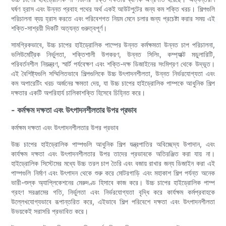
ঘর্ষণ হ্রাস এবং উন্নত প্রবাহ পথের অর্থ একই আউটপুটের জন্য কম শক্তি খরচ। শিল্পগুলি
পরিচালনা ব্যয় হ্রাস করতে এবং পরিবেশগত নিয়ম মেনে চলার জন্য প্রচেষ্টা করার সময় এই
শক্তি-সাশ্রয়ী দিকটি অত্যন্ত গুরুত্বপূর্ণ।
সামগ্রিকভাবে, উচ্চ চাপের হাইড্রোলিক পাম্পের উন্নত কর্মক্ষমতা উন্নত চাপ পরিচালনা,
ভলিউমেট্রিক নির্ভুলতা, শক্তিশালী উপকরণ, উন্নত সিলিং, কম্প্যাক্ট মডুলারিটি,
পরিবর্তনশীল নিয়ন্ত্রণ, স্মার্ট পর্যবেক্ষণ এবং শক্তি-দক্ষ ডিজাইনের সংমিশ্রণ থেকে উদ্ভূত।
এই বৈশিষ্ট্যগুলি সম্মিলিতভাবে শিল্পগুলিকে উচ্চ উৎপাদনশীলতা, উন্নত নির্ভরযোগ্যতা এবং
কম অপারেটিং খরচ অর্জনের ক্ষমতা দেয়, যা উচ্চ চাপের হাইড্রোলিক পাম্পকে আধুনিক শিল্প
দক্ষতার একটি অপরিহার্য চালিকাশক্তি হিসেবে চিহ্নিত করে।
- কর্মক্ষম দক্ষতা এবং উৎপাদনশীলতার উপর প্রভাব
কর্মক্ষম দক্ষতা এবং উৎপাদনশীলতার উপর প্রভাব
উচ্চ চাপের হাইড্রোলিক পাম্পগুলি আধুনিক শিল্প যন্ত্রপাতির অবিচ্ছেদ্য উপাদান, এবং
কার্যক্ষম দক্ষতা এবং উৎপাদনশীলতার উপর তাদের প্রভাবকে অতিরঞ্জিত করা যায় না।
হাইড্রোলিক সিস্টেমের মধ্যে উচ্চ তরল চাপ তৈরি এবং বজায় রাখার জন্য ডিজাইন করা এই
পাম্পগুলি নির্মাণ এবং উৎপাদন থেকে শুরু করে মোটরগাড়ি এবং মহাকাশ শিল্প পর্যন্ত অনেক
ভারী-শুল্ক অ্যাপ্লিকেশনের মেরুদণ্ড হিসাবে কাজ করে। উচ্চ চাপের হাইড্রোলিক পাম্প
গ্রহণ সরঞ্জামের গতি, নির্ভুলতা এবং নির্ভরযোগ্যতা বৃদ্ধি করে কার্যক্ষম কর্মপ্রবাহকে
উল্লেখযোগ্যভাবে রূপান্তরিত করে, এইভাবে শিল্প পরিবেশে দক্ষতা এবং উৎপাদনশীলতা
উভয়কেই সরাসরি প্রভাবিত করে।