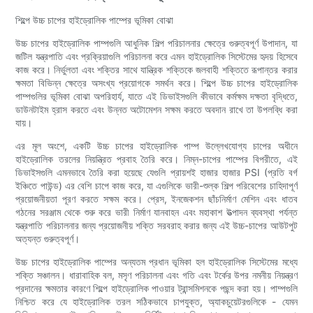
শিল্পে উচ্চ চাপের হাইড্রোলিক পাম্পের ভূমিকা বোঝা
উচ্চ চাপের হাইড্রোলিক পাম্পগুলি আধুনিক শিল্প পরিচালনার ক্ষেত্রে গুরুত্বপূর্ণ উপাদান, যা
জটিল যন্ত্রপাতি এবং প্রক্রিয়াগুলি পরিচালনা করে এমন হাইড্রোলিক সিস্টেমের হৃদয় হিসেবে
কাজ করে। নির্ভুলতা এবং শক্তির সাথে যান্ত্রিক শক্তিকে জলবাহী শক্তিতে রূপান্তর করার
ক্ষমতা বিভিন্ন ক্ষেত্রে অসংখ্য প্রয়োগকে সমর্থন করে। শিল্পে উচ্চ চাপের হাইড্রোলিক
পাম্পগুলির ভূমিকা বোঝা অপরিহার্য, যাতে এই ডিভাইসগুলি কীভাবে কর্মক্ষম দক্ষতা বৃদ্ধিতে,
ডাউনটাইম হ্রাস করতে এবং উন্নত অটোমেশন সক্ষম করতে অবদান রাখে তা উপলব্ধি করা
যায়।
এর মূল অংশে, একটি উচ্চ চাপের হাইড্রোলিক পাম্প উল্লেখযোগ্য চাপের অধীনে
হাইড্রোলিক তরলের নিয়ন্ত্রিত প্রবাহ তৈরি করে। নিম্ন-চাপের পাম্পের বিপরীতে, এই
ডিভাইসগুলি এমনভাবে তৈরি করা হয়েছে যেগুলি প্রায়শই হাজার হাজার PSI (প্রতি বর্গ
ইঞ্চিতে পাউন্ড) এর বেশি চাপে কাজ করে, যা এগুলিকে ভারী-শুল্ক শিল্প পরিবেশের চাহিদাপূর্ণ
প্রয়োজনীয়তা পূরণ করতে সক্ষম করে। প্রেস, ইনজেকশন ছাঁচনির্মাণ মেশিন এবং ধাতব
গঠনের সরঞ্জাম থেকে শুরু করে ভারী নির্মাণ যানবাহন এবং মহাকাশ উত্পাদন ব্যবস্থা পর্যন্ত
যন্ত্রপাতি পরিচালনার জন্য প্রয়োজনীয় শক্তি সরবরাহ করার জন্য এই উচ্চ-চাপের আউটপুট
অত্যন্ত গুরুত্বপূর্ণ।
উচ্চ চাপের হাইড্রোলিক পাম্পের অন্যতম প্রধান ভূমিকা হল হাইড্রোলিক সিস্টেমের মধ্যে
শক্তি সঞ্চালন। ধারাবাহিক বল, মসৃণ পরিচালনা এবং গতি এবং টর্কের উপর নমনীয় নিয়ন্ত্রণ
প্রদানের ক্ষমতার কারণে শিল্পে হাইড্রোলিক পাওয়ার ট্রান্সমিশনকে পছন্দ করা হয়। পাম্পগুলি
নিশ্চিত করে যে হাইড্রোলিক তরল সঠিকভাবে চাপযুক্ত, অ্যাকচুয়েটরগুলিকে - যেমন