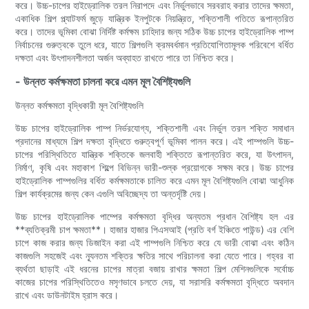
করে। উচ্চ-চাপের হাইড্রোলিক তরল নিরাপদে এবং নির্ভুলভাবে সরবরাহ করার তাদের ক্ষমতা,
একাধিক শিল্প প্ল্যাটফর্ম জুড়ে যান্ত্রিক ইনপুটকে নিয়ন্ত্রিত, শক্তিশালী গতিতে রূপান্তরিত
করে। তাদের ভূমিকা বোঝা নির্দিষ্ট কর্মক্ষম চাহিদার জন্য সঠিক উচ্চ চাপের হাইড্রোলিক পাম্প
নির্বাচনের গুরুত্বকে তুলে ধরে, যাতে শিল্পগুলি ক্রমবর্ধমান প্রতিযোগিতামূলক পরিবেশে বর্ধিত
দক্ষতা এবং উৎপাদনশীলতা অর্জন অব্যাহত রাখতে পারে তা নিশ্চিত করে।
- উন্নত কর্মক্ষমতা চালনা করে এমন মূল বৈশিষ্ট্যগুলি
উন্নত কর্মক্ষমতা বৃদ্ধিকারী মূল বৈশিষ্ট্যগুলি
উচ্চ চাপের হাইড্রোলিক পাম্প নির্ভরযোগ্য, শক্তিশালী এবং নির্ভুল তরল শক্তি সমাধান
প্রদানের মাধ্যমে শিল্প দক্ষতা বৃদ্ধিতে গুরুত্বপূর্ণ ভূমিকা পালন করে। এই পাম্পগুলি উচ্চ-
চাপের পরিস্থিতিতে যান্ত্রিক শক্তিকে জলবাহী শক্তিতে রূপান্তরিত করে, যা উৎপাদন,
নির্মাণ, কৃষি এবং মহাকাশ শিল্পে বিভিন্ন ভারী-শুল্ক প্রয়োগকে সক্ষম করে। উচ্চ চাপের
হাইড্রোলিক পাম্পগুলির বর্ধিত কর্মক্ষমতাকে চালিত করে এমন মূল বৈশিষ্ট্যগুলি বোঝা আধুনিক
শিল্প কার্যক্রমের জন্য কেন এগুলি অবিচ্ছেদ্য তা অন্তর্দৃষ্টি দেয়।
উচ্চ চাপের হাইড্রোলিক পাম্পের কর্মক্ষমতা বৃদ্ধির অন্যতম প্রধান বৈশিষ্ট্য হল এর
**ব্যতিক্রমী চাপ ক্ষমতা**। হাজার হাজার পিএসআই (প্রতি বর্গ ইঞ্চিতে পাউন্ড) এর বেশি
চাপে কাজ করার জন্য ডিজাইন করা এই পাম্পগুলি নিশ্চিত করে যে ভারী বোঝা এবং কঠিন
কাজগুলি সহজেই এবং ন্যূনতম শক্তির ক্ষতির সাথে পরিচালনা করা যেতে পারে। গহ্বর বা
ব্যর্থতা ছাড়াই এই ধরনের চাপের মাত্রা বজায় রাখার ক্ষমতা শিল্প মেশিনগুলিকে সর্বোচ্চ
কাজের চাপের পরিস্থিতিতেও মসৃণভাবে চলতে দেয়, যা সরাসরি কর্মক্ষমতা বৃদ্ধিতে অবদান
রাখে এবং ডাউনটাইম হ্রাস করে।