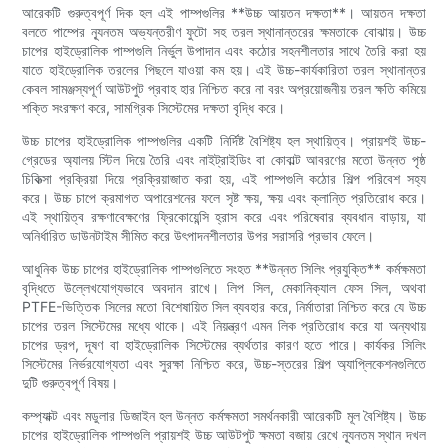
আরেকটি গুরুত্বপূর্ণ দিক হল এই পাম্পগুলির **উচ্চ আয়তন দক্ষতা**। আয়তন দক্ষতা
বলতে পাম্পের ন্যূনতম অভ্যন্তরীণ ফুটো সহ তরল স্থানান্তরের ক্ষমতাকে বোঝায়। উচ্চ
চাপের হাইড্রোলিক পাম্পগুলি নির্ভুল উপাদান এবং কঠোর সহনশীলতার সাথে তৈরি করা হয়
যাতে হাইড্রোলিক তরলের পিছলে যাওয়া কম হয়। এই উচ্চ-কার্যকারিতা তরল স্থানান্তর
কেবল সামঞ্জস্যপূর্ণ আউটপুট প্রবাহ হার নিশ্চিত করে না বরং অপ্রয়োজনীয় তরল ক্ষতি কমিয়ে
শক্তি সংরক্ষণ করে, সামগ্রিক সিস্টেমের দক্ষতা বৃদ্ধি করে।
উচ্চ চাপের হাইড্রোলিক পাম্পগুলির একটি নির্দিষ্ট বৈশিষ্ট্য হল স্থায়িত্ব। প্রায়শই উচ্চ-
গ্রেডের অ্যালয় স্টিল দিয়ে তৈরি এবং নাইট্রাইডিং বা কোবাল্ট আবরণের মতো উন্নত পৃষ্ঠ
চিকিত্সা প্রক্রিয়া দিয়ে প্রক্রিয়াজাত করা হয়, এই পাম্পগুলি কঠোর শিল্প পরিবেশ সহ্য
করে। উচ্চ চাপে ক্রমাগত অপারেশনের ফলে সৃষ্ট ক্ষয়, ক্ষয় এবং ক্লান্তি প্রতিরোধ করে।
এই স্থায়িত্ব রক্ষণাবেক্ষণের ফ্রিকোয়েন্সি হ্রাস করে এবং পরিষেবার ব্যবধান বাড়ায়, যা
অনির্ধারিত ডাউনটাইম সীমিত করে উৎপাদনশীলতার উপর সরাসরি প্রভাব ফেলে।
আধুনিক উচ্চ চাপের হাইড্রোলিক পাম্পগুলিতে সংহত **উন্নত সিলিং প্রযুক্তি** কর্মক্ষমতা
বৃদ্ধিতে উল্লেখযোগ্যভাবে অবদান রাখে। লিপ সিল, মেকানিক্যাল ফেস সিল, অথবা
PTFE-ভিত্তিক সিলের মতো বিশেষায়িত সিল ব্যবহার করে, নির্মাতারা নিশ্চিত করে যে উচ্চ
চাপের তরল সিস্টেমের মধ্যে থাকে। এই নিয়ন্ত্রণ এমন লিক প্রতিরোধ করে যা অন্যথায়
চাপের ড্রপ, দূষণ বা হাইড্রোলিক সিস্টেমের ব্যর্থতার কারণ হতে পারে। কার্যকর সিলিং
সিস্টেমের নির্ভরযোগ্যতা এবং সুরক্ষা নিশ্চিত করে, উচ্চ-স্তরের শিল্প অ্যাপ্লিকেশনগুলিতে
দুটি গুরুত্বপূর্ণ বিষয়।
কম্প্যাক্ট এবং মডুলার ডিজাইন হল উন্নত কর্মক্ষমতা সমর্থনকারী আরেকটি মূল বৈশিষ্ট্য। উচ্চ
চাপের হাইড্রোলিক পাম্পগুলি প্রায়শই উচ্চ আউটপুট ক্ষমতা বজায় রেখে ন্যূনতম স্থান দখল