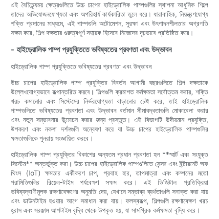
এই বৈচিত্র্যময় ক্ষেত্রগুলিতে উচ্চ চাপের হাইড্রোলিক পাম্পগুলির স্থাপনা আধুনিক শিল্পে
তাদের অভিযোজনযোগ্যতা এবং অপরিহার্য কার্যকারিতা তুলে ধরে। ধারাবাহিক, নিয়ন্ত্রণযোগ্য
শক্তি প্রদানের মাধ্যমে, এই পাম্পগুলি অটোমেশন, সুরক্ষা এবং উৎপাদনশীলতার অগ্রগতি
সক্ষম করে, শিল্প দক্ষতার গুরুত্বপূর্ণ সহায়ক হিসেবে নিজেদের দৃঢ়ভাবে প্রতিষ্ঠিত করে।
- হাইড্রোলিক পাম্প প্রযুক্তিতে ভবিষ্যতের প্রবণতা এবং উদ্ভাবন
হাইড্রোলিক পাম্প প্রযুক্তিতে ভবিষ্যতের প্রবণতা এবং উদ্ভাবন
উচ্চ চাপের হাইড্রোলিক পাম্প প্রযুক্তির বিবর্তন আগামী বছরগুলিতে শিল্প দক্ষতাকে
উল্লেখযোগ্যভাবে রূপান্তরিত করবে। শিল্পগুলি ক্রমাগত কর্মক্ষমতা সর্বোত্তম করার, শক্তি
খরচ কমানোর এবং সিস্টেমের নির্ভরযোগ্যতা বাড়ানোর চেষ্টা করে, তাই হাইড্রোলিক
পাম্পগুলিতে ভবিষ্যতের প্রবণতা এবং উদ্ভাবন বর্তমান সীমাবদ্ধতাগুলি মোকাবেলা করার
এবং নতুন সম্ভাবনার উন্মোচন করার জন্য প্রস্তুত। এই বিভাগটি উদীয়মান প্রযুক্তি,
উপকরণ এবং নকশা দর্শনগুলি অন্বেষণ করে যা উচ্চ চাপের হাইড্রোলিক পাম্পগুলির
ক্ষমতাগুলিকে পুনরায় সংজ্ঞায়িত করবে।
হাইড্রোলিক পাম্প প্রযুক্তির বিকাশের অন্যতম প্রধান প্রবণতা হল **স্মার্ট এবং সংযুক্ত
সিস্টেম** অন্তর্ভুক্ত করা। উচ্চ চাপের হাইড্রোলিক পাম্পগুলিতে সেন্সর এবং ইন্টারনেট অফ
থিংস (IoT) ক্ষমতার একীকরণ চাপ, প্রবাহ হার, তাপমাত্রা এবং কম্পনের মতো
পরামিতিগুলির রিয়েল-টাইম পর্যবেক্ষণ সক্ষম করে। এই ডিজিটাল প্রতিক্রিয়া
ভবিষ্যদ্বাণীমূলক রক্ষণাবেক্ষণের অনুমতি দেয়, যেখানে সম্ভাব্য ব্যর্থতাগুলি সনাক্ত করা যায়
এবং ডাউনটাইম হওয়ার আগে সমাধান করা যায়। ফলস্বরূপ, শিল্পগুলি রক্ষণাবেক্ষণ খরচ
হ্রাস এবং সরঞ্জাম আপটাইম বৃদ্ধি থেকে উপকৃত হয়, যা সামগ্রিক কর্মক্ষমতা বৃদ্ধি করে।