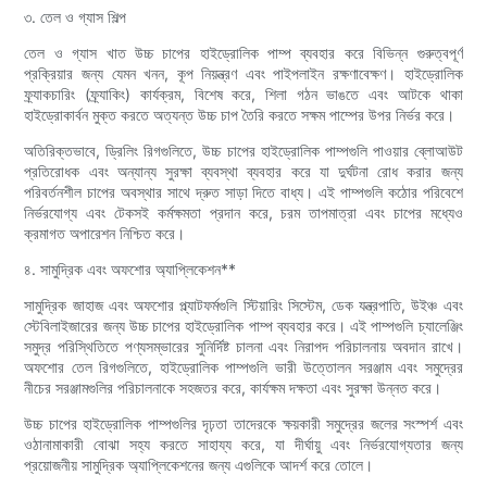
৩. তেল ও গ্যাস শিল্প
তেল ও গ্যাস খাত উচ্চ চাপের হাইড্রোলিক পাম্প ব্যবহার করে বিভিন্ন গুরুত্বপূর্ণ
প্রক্রিয়ার জন্য যেমন খনন, কূপ নিয়ন্ত্রণ এবং পাইপলাইন রক্ষণাবেক্ষণ। হাইড্রোলিক
ফ্র্যাকচারিং (ফ্র্যাকিং) কার্যক্রম, বিশেষ করে, শিলা গঠন ভাঙতে এবং আটকে থাকা
হাইড্রোকার্বন মুক্ত করতে অত্যন্ত উচ্চ চাপ তৈরি করতে সক্ষম পাম্পের উপর নির্ভর করে।
অতিরিক্তভাবে, ড্রিলিং রিগগুলিতে, উচ্চ চাপের হাইড্রোলিক পাম্পগুলি পাওয়ার ব্লোআউট
প্রতিরোধক এবং অন্যান্য সুরক্ষা ব্যবস্থা ব্যবহার করে যা দুর্ঘটনা রোধ করার জন্য
পরিবর্তনশীল চাপের অবস্থার সাথে দ্রুত সাড়া দিতে বাধ্য। এই পাম্পগুলি কঠোর পরিবেশে
নির্ভরযোগ্য এবং টেকসই কর্মক্ষমতা প্রদান করে, চরম তাপমাত্রা এবং চাপের মধ্যেও
ক্রমাগত অপারেশন নিশ্চিত করে।
৪. সামুদ্রিক এবং অফশোর অ্যাপ্লিকেশন**
সামুদ্রিক জাহাজ এবং অফশোর প্ল্যাটফর্মগুলি স্টিয়ারিং সিস্টেম, ডেক যন্ত্রপাতি, উইঞ্চ এবং
স্টেবিলাইজারের জন্য উচ্চ চাপের হাইড্রোলিক পাম্প ব্যবহার করে। এই পাম্পগুলি চ্যালেঞ্জিং
সমুদ্র পরিস্থিতিতে পণ্যসম্ভারের সুনির্দিষ্ট চালনা এবং নিরাপদ পরিচালনায় অবদান রাখে।
অফশোর তেল রিগগুলিতে, হাইড্রোলিক পাম্পগুলি ভারী উত্তোলন সরঞ্জাম এবং সমুদ্রের
নীচের সরঞ্জামগুলির পরিচালনাকে সহজতর করে, কার্যক্ষম দক্ষতা এবং সুরক্ষা উন্নত করে।
উচ্চ চাপের হাইড্রোলিক পাম্পগুলির দৃঢ়তা তাদেরকে ক্ষয়কারী সমুদ্রের জলের সংস্পর্শ এবং
ওঠানামাকারী বোঝা সহ্য করতে সাহায্য করে, যা দীর্ঘায়ু এবং নির্ভরযোগ্যতার জন্য
প্রয়োজনীয় সামুদ্রিক অ্যাপ্লিকেশনের জন্য এগুলিকে আদর্শ করে তোলে।