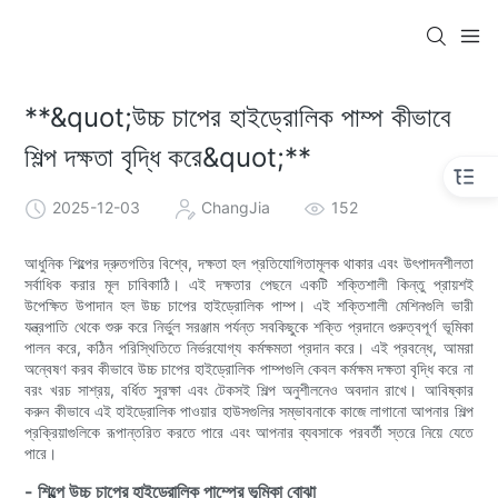
**&quot;উচ্চ চাপের হাইড্রোলিক পাম্প কীভাবে
শিল্প দক্ষতা বৃদ্ধি করে&quot;**
2025-12-03
ChangJia
152
আধুনিক শিল্পের দ্রুতগতির বিশ্বে, দক্ষতা হল প্রতিযোগিতামূলক থাকার এবং উৎপাদনশীলতা
সর্বাধিক করার মূল চাবিকাঠি। এই দক্ষতার পেছনে একটি শক্তিশালী কিন্তু প্রায়শই
উপেক্ষিত উপাদান হল উচ্চ চাপের হাইড্রোলিক পাম্প। এই শক্তিশালী মেশিনগুলি ভারী
যন্ত্রপাতি থেকে শুরু করে নির্ভুল সরঞ্জাম পর্যন্ত সবকিছুকে শক্তি প্রদানে গুরুত্বপূর্ণ ভূমিকা
পালন করে, কঠিন পরিস্থিতিতে নির্ভরযোগ্য কর্মক্ষমতা প্রদান করে। এই প্রবন্ধে, আমরা
অন্বেষণ করব কীভাবে উচ্চ চাপের হাইড্রোলিক পাম্পগুলি কেবল কর্মক্ষম দক্ষতা বৃদ্ধি করে না
বরং খরচ সাশ্রয়, বর্ধিত সুরক্ষা এবং টেকসই শিল্প অনুশীলনেও অবদান রাখে। আবিষ্কার
করুন কীভাবে এই হাইড্রোলিক পাওয়ার হাউসগুলির সম্ভাবনাকে কাজে লাগানো আপনার শিল্প
প্রক্রিয়াগুলিকে রূপান্তরিত করতে পারে এবং আপনার ব্যবসাকে পরবর্তী স্তরে নিয়ে যেতে
পারে।
- শিল্পে উচ্চ চাপের হাইড্রোলিক পাম্পের ভূমিকা বোঝা