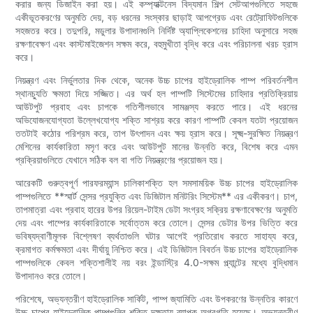
করার জন্য ডিজাইন করা হয়। এই কম্প্যাক্টনেস বিদ্যমান শিল্প সেটআপগুলিতে সহজে
একীভূতকরণের অনুমতি দেয়, বড় ধরনের সংস্কার ছাড়াই আপগ্রেড এবং রেট্রোফিটগুলিকে
সহজতর করে। তদুপরি, মডুলার উপাদানগুলি নির্দিষ্ট অ্যাপ্লিকেশনের চাহিদা অনুসারে সহজ
রক্ষণাবেক্ষণ এবং কাস্টমাইজেশন সক্ষম করে, বহুমুখীতা বৃদ্ধি করে এবং পরিচালনা খরচ হ্রাস
করে।
নিয়ন্ত্রণ এবং নির্ভুলতার দিক থেকে, অনেক উচ্চ চাপের হাইড্রোলিক পাম্প পরিবর্তনশীল
স্থানচ্যুতি ক্ষমতা দিয়ে সজ্জিত। এর অর্থ হল পাম্পটি সিস্টেমের চাহিদার প্রতিক্রিয়ায়
আউটপুট প্রবাহ এবং চাপকে গতিশীলভাবে সামঞ্জস্য করতে পারে। এই ধরনের
অভিযোজনযোগ্যতা উল্লেখযোগ্য শক্তি সাশ্রয় করে কারণ পাম্পটি কেবল যতটা প্রয়োজন
ততটাই কঠোর পরিশ্রম করে, তাপ উৎপাদন এবং ক্ষয় হ্রাস করে। সূক্ষ্ম-সুরক্ষিত নিয়ন্ত্রণ
মেশিনের কার্যকারিতা মসৃণ করে এবং আউটপুট মানের উন্নতি করে, বিশেষ করে এমন
প্রক্রিয়াগুলিতে যেখানে সঠিক বল বা গতি নিয়ন্ত্রণের প্রয়োজন হয়।
আরেকটি গুরুত্বপূর্ণ পারফরম্যান্স চালিকাশক্তি হল সমসাময়িক উচ্চ চাপের হাইড্রোলিক
পাম্পগুলিতে **স্মার্ট সেন্সর প্রযুক্তি এবং ডিজিটাল মনিটরিং সিস্টেম** এর একীকরণ। চাপ,
তাপমাত্রা এবং প্রবাহ হারের উপর রিয়েল-টাইম ডেটা সংগ্রহ সক্রিয় রক্ষণাবেক্ষণের অনুমতি
দেয় এবং পাম্পের কার্যকারিতাকে সর্বোত্তম করে তোলে। সেন্সর ডেটার উপর ভিত্তি করে
ভবিষ্যদ্বাণীমূলক বিশ্লেষণ ব্যর্থতাগুলি ঘটার আগেই প্রতিরোধ করতে সাহায্য করে,
ক্রমাগত কর্মক্ষমতা এবং দীর্ঘায়ু নিশ্চিত করে। এই ডিজিটাল বিবর্তন উচ্চ চাপের হাইড্রোলিক
পাম্পগুলিকে কেবল শক্তিশালীই নয় বরং ইন্ডাস্ট্রি 4.0-সক্ষম প্ল্যান্টের মধ্যে বুদ্ধিমান
উপাদানও করে তোলে।
পরিশেষে, অভ্যন্তরীণ হাইড্রোলিক সার্কিট, পাম্প জ্যামিতি এবং উপকরণের উন্নতির কারণে
উচ্চ চাপের হাইড্রোলিক পাম্পগুলির শক্তি দক্ষতায় ব্যাপক অগ্রগতি হয়েছে। অভ্যন্তরীণ