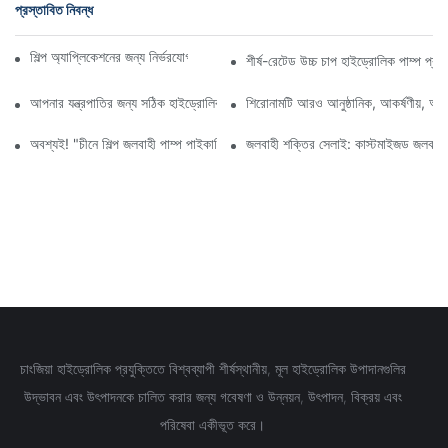
প্রস্তাবিত নিবন্ধ
শিল্প অ্যাপ্লিকেশনের জন্য নির্ভরযোগ্য উচ্চ চাপ জলবাহী পাম্প সরবরাহকারী
শীর্ষ-রেটেড উচ্চ চাপ হাইড্রোলিক পাম্প প্রস
আপনার যন্ত্রপাতির জন্য সঠিক হাইড্রোলিক গিয়ার পাম্প নির্বাচন করা
শিরোনামটি আরও আনুষ্ঠানিক, আকর্ষণীয়, অথবা 
অবশ্যই! "চীনে শিল্প জলবাহী পাম্প পাইকারি" কীওয়ার্ডের উপর ভিত্তি করে একটি নিবন্ধের শি
জলবাহী শক্তির সেলাই: কাস্টমাইজড জলবাহী প
চাংজিয়া হাইড্রোলিক প্রযুক্তিতে বিশ্বব্যাপী শীর্ষস্থানীয়, মূল হাইড্রোলিক উপাদানগুলির
উদ্ভাবন এবং উৎপাদনকে চালিত করার জন্য গবেষণা ও উন্নয়ন, উৎপাদন, বিক্রয় এবং
পরিষেবা একীভূত করে।