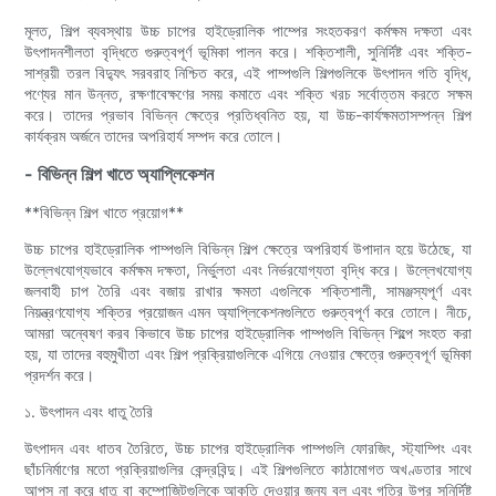
মূলত, শিল্প ব্যবস্থায় উচ্চ চাপের হাইড্রোলিক পাম্পের সংহতকরণ কর্মক্ষম দক্ষতা এবং
উৎপাদনশীলতা বৃদ্ধিতে গুরুত্বপূর্ণ ভূমিকা পালন করে। শক্তিশালী, সুনির্দিষ্ট এবং শক্তি-
সাশ্রয়ী তরল বিদ্যুৎ সরবরাহ নিশ্চিত করে, এই পাম্পগুলি শিল্পগুলিকে উৎপাদন গতি বৃদ্ধি,
পণ্যের মান উন্নত, রক্ষণাবেক্ষণের সময় কমাতে এবং শক্তি খরচ সর্বোত্তম করতে সক্ষম
করে। তাদের প্রভাব বিভিন্ন ক্ষেত্রে প্রতিধ্বনিত হয়, যা উচ্চ-কার্যক্ষমতাসম্পন্ন শিল্প
কার্যক্রম অর্জনে তাদের অপরিহার্য সম্পদ করে তোলে।
- বিভিন্ন শিল্প খাতে অ্যাপ্লিকেশন
**বিভিন্ন শিল্প খাতে প্রয়োগ**
উচ্চ চাপের হাইড্রোলিক পাম্পগুলি বিভিন্ন শিল্প ক্ষেত্রে অপরিহার্য উপাদান হয়ে উঠেছে, যা
উল্লেখযোগ্যভাবে কর্মক্ষম দক্ষতা, নির্ভুলতা এবং নির্ভরযোগ্যতা বৃদ্ধি করে। উল্লেখযোগ্য
জলবাহী চাপ তৈরি এবং বজায় রাখার ক্ষমতা এগুলিকে শক্তিশালী, সামঞ্জস্যপূর্ণ এবং
নিয়ন্ত্রণযোগ্য শক্তির প্রয়োজন এমন অ্যাপ্লিকেশনগুলিতে গুরুত্বপূর্ণ করে তোলে। নীচে,
আমরা অন্বেষণ করব কিভাবে উচ্চ চাপের হাইড্রোলিক পাম্পগুলি বিভিন্ন শিল্পে সংহত করা
হয়, যা তাদের বহুমুখীতা এবং শিল্প প্রক্রিয়াগুলিকে এগিয়ে নেওয়ার ক্ষেত্রে গুরুত্বপূর্ণ ভূমিকা
প্রদর্শন করে।
১. উৎপাদন এবং ধাতু তৈরি
উৎপাদন এবং ধাতব তৈরিতে, উচ্চ চাপের হাইড্রোলিক পাম্পগুলি ফোরজিং, স্ট্যাম্পিং এবং
ছাঁচনির্মাণের মতো প্রক্রিয়াগুলির কেন্দ্রবিন্দু। এই শিল্পগুলিতে কাঠামোগত অখণ্ডতার সাথে
আপস না করে ধাতু বা কম্পোজিটগুলিকে আকৃতি দেওয়ার জন্য বল এবং গতির উপর সুনির্দিষ্ট