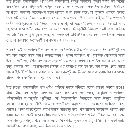
উচ্চ চাপের হাইড্রোলিক পাম্পগুলির কার্যকারিতা বৃদ্ধির অন্যতম প্রধান উপায় হল তাদের
ধারাবাহিক এবং শক্তিশালী শক্তি সরবরাহ করার ক্ষমতা। প্রচলিত যান্ত্রিক সিস্টেমের
বিপরীতে, জলবাহী সিস্টেমগুলি তরল শক্তির উপর নির্ভর করে, যা ন্যূনতম শক্তির ক্ষতির
সাথে সঠিকভাবে নিয়ন্ত্রণ এবং প্রেরণ করা যেতে পারে। উচ্চ চাপের হাইড্রোলিক পাম্পগুলি
কঠিন পরিস্থিতিতে এই নিয়ন্ত্রণ বজায় রাখে, যা যন্ত্রপাতিগুলিকে আরও নির্ভুলতা এবং
মসৃণতার সাথে জটিল কাজ সম্পাদন করতে দেয়। এই সুনির্দিষ্ট নিয়ন্ত্রণ ত্রুটি এবং যান্ত্রিক
ব্যর্থতার ফ্রিকোয়েন্সি হ্রাস করে, যা ফলস্বরূপ ডাউনটাইম এবং রক্ষণাবেক্ষণ খরচ কমিয়ে
দেয়, যা ক্রমাগত উৎপাদনশীলতা বজায় রাখার মূল কারণ।
তদুপরি, এই পাম্পগুলির উচ্চ চাপ ক্ষমতা মেশিনগুলিকে উচ্চ গতিতে এবং বর্ধিত আউটপুট বল
সহ কাজ করতে সক্ষম করে। উদাহরণস্বরূপ, ধাতব স্ট্যাম্পিং বা প্লাস্টিক মোল্ডিংয়ের মতো
উত্পাদন সেটিংসে, বর্ধিত চাপ ক্ষমতা প্রেসগুলিকে পণ্যের গুণমানকে ক্ষতিগ্রস্ত না করে দ্রুত
চক্র চালাতে দেয়। অপারেশনাল চক্রের এই ত্বরণের অর্থ হল উৎপাদন লাইন একই সময়ে
আরও ইউনিট পরিচালনা করতে পারে, ফলে থ্রুপুট হার উন্নত হয় এবং ক্রমবর্ধমান বাজারের
চাহিদা আরও কার্যকরভাবে পূরণ করা যায়।
উচ্চ চাপের হাইড্রোলিক পাম্পগুলিও শক্তির দক্ষতা বৃদ্ধিতে উল্লেখযোগ্য অবদান রাখে।
যদিও উচ্চ চাপ শক্তি সাশ্রয়ের সমান বলে মনে হতে পারে, আধুনিক পাম্পগুলিতে
পরিবর্তনশীল স্থানচ্যুতি প্রক্রিয়া এবং ইলেকট্রনিক নিয়ন্ত্রণের মতো উন্নত প্রযুক্তি
ব্যবহার করা হয় যা নির্দিষ্ট লোড প্রয়োজনীয়তা অনুসারে তরল প্রবাহকে সর্বোত্তম করে
তোলে। পাম্প আউটপুটকে গতিশীলভাবে সামঞ্জস্য করে, কম চাহিদার সময়কালে শক্তি খরচ
হ্রাস করা হয়, একই সাথে সর্বোচ্চ অপারেশনাল পর্যায়ে পর্যাপ্ত শক্তি নিশ্চিত করা হয়। এর
ফলে সামগ্রিক শক্তি খরচ কম হয় এবং পরিবেশগত প্রভাব কম হয়, যা শিল্প উৎপাদনশীলতার
অর্থনৈতিক এবং টেকসই উভয় দিককেই উন্নত করে।