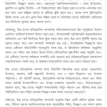
স্থিতিশীল নিয়ন্ত্রণ প্রদান করে। গুরুত্বপূর্ণ অ্যাপ্লিকেশনগুলিতে - যেমন উত্তোলন,
ক্ল্যাম্পিং বা ব্রেকিং সিস্টেম - এই নির্ভরযোগ্যতা হঠাৎ বিদ্যুৎ হ্রাস বা চাপের ওঠানামার ফলে
হতে পারে এমন যান্ত্রিক ব্যর্থতা বা দুর্ঘটনার ঝুঁকি হ্রাস করে। অনেক পাম্প ইন্টিগ্রেটেড
রিলিফ ভালভ এবং চাপ সেন্সর দিয়ে সজ্জিত থাকে যা অতিরিক্ত চাপের পরিস্থিতি প্রতিরোধ
করে সিস্টেমের সুরক্ষায় আরও অবদান রাখে।
অধিকন্তু, উচ্চ চাপের হাইড্রোলিক পাম্পগুলির অভিযোজনযোগ্যতা শিল্প প্রযুক্তির বিকাশে
এগুলিকে অপরিহার্য উপাদান হিসাবে স্থান দেয়। উৎপাদনকারী প্রতিষ্ঠানগুলি ক্রমবর্ধমানভাবে
অটোমেশন এবং স্মার্ট সিস্টেমের দিকে ঝুঁকে পড়ার সাথে সাথে, উচ্চ চাপে সুনির্দিষ্ট প্রবাহ হার
প্রদান করতে পারে এমন পাম্পগুলি অপরিহার্য হয়ে ওঠে। ইলেকট্রনিক নিয়ন্ত্রণের সাথে
তাদের একীকরণ পরিবর্তনশীল স্থানচ্যুতি সক্ষম করে, যা শিল্পগুলিকে কর্মক্ষমতা অনুকূলিত
করতে এবং শক্তি খরচ কমাতে রিয়েল-টাইমে মেশিনগুলিকে সূক্ষ্ম-টিউন করার অনুমতি দেয়।
এই একীকরণ পাম্পের কর্মক্ষমতা সম্পর্কিত ডেটা সরবরাহ করে ভবিষ্যদ্বাণীমূলক রক্ষণাবেক্ষণ
প্রোটোকলকেও সমর্থন করে, যা ব্যয়বহুল অপ্রত্যাশিত ভাঙ্গন রোধ করতে সহায়তা করে।
উচ্চ চাপের হাইড্রোলিক পাম্পের উপর নির্ভরশীল শিল্পগুলির মধ্যে রয়েছে স্বয়ংচালিত
উৎপাদন, মহাকাশ, ভারী যন্ত্রপাতি উৎপাদন, তেল ও গ্যাস নিষ্কাশন এবং উপাদান
পরিচালনা। এই প্রতিটি ক্ষেত্রে, হাইড্রোলিক পাম্পের নির্ভরযোগ্যতা, দক্ষতা এবং শক্তি
ঘনত্ব সরাসরি উৎপাদনশীলতা এবং পণ্যের গুণমানকে প্রভাবিত করে। উদাহরণস্বরূপ,
মহাকাশ খাতে, উচ্চ চাপের সম্মুখীন উপাদানগুলির নির্ভুল সমাবেশ এবং পরীক্ষার জন্য চরম
পরিস্থিতিতে তরল শক্তি ব্যবস্থা নিয়ন্ত্রণ করার ক্ষমতা অত্যন্ত গুরুত্বপূর্ণ।
পরিশেষে, উচ্চ চাপের হাইড্রোলিক পাম্পগুলি আধুনিক শিল্পে একটি মৌলিক ভূমিকা পালন
করে, বিভিন্ন ধরণের অ্যাপ্লিকেশনের জন্য প্রয়োজনীয় শক্তি, নিয়ন্ত্রণ এবং দক্ষতা প্রদান