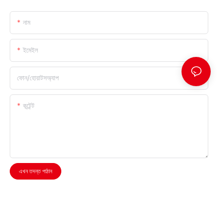
নাম
ইমেইল
ফোন/হোয়াটসঅ্যাপ
কন্টেন্ট
এখন তদন্ত পাঠান