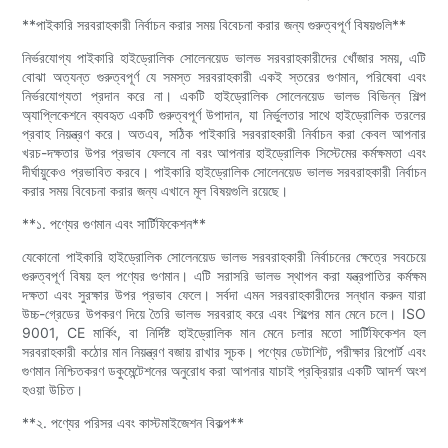
**পাইকারি সরবরাহকারী নির্বাচন করার সময় বিবেচনা করার জন্য গুরুত্বপূর্ণ বিষয়গুলি**
নির্ভরযোগ্য পাইকারি হাইড্রোলিক সোলেনয়েড ভালভ সরবরাহকারীদের খোঁজার সময়, এটি
বোঝা অত্যন্ত গুরুত্বপূর্ণ যে সমস্ত সরবরাহকারী একই স্তরের গুণমান, পরিষেবা এবং
নির্ভরযোগ্যতা প্রদান করে না। একটি হাইড্রোলিক সোলেনয়েড ভালভ বিভিন্ন শিল্প
অ্যাপ্লিকেশনে ব্যবহৃত একটি গুরুত্বপূর্ণ উপাদান, যা নির্ভুলতার সাথে হাইড্রোলিক তরলের
প্রবাহ নিয়ন্ত্রণ করে। অতএব, সঠিক পাইকারি সরবরাহকারী নির্বাচন করা কেবল আপনার
খরচ-দক্ষতার উপর প্রভাব ফেলবে না বরং আপনার হাইড্রোলিক সিস্টেমের কর্মক্ষমতা এবং
দীর্ঘায়ুকেও প্রভাবিত করবে। পাইকারি হাইড্রোলিক সোলেনয়েড ভালভ সরবরাহকারী নির্বাচন
করার সময় বিবেচনা করার জন্য এখানে মূল বিষয়গুলি রয়েছে।
**১. পণ্যের গুণমান এবং সার্টিফিকেশন**
যেকোনো পাইকারি হাইড্রোলিক সোলেনয়েড ভালভ সরবরাহকারী নির্বাচনের ক্ষেত্রে সবচেয়ে
গুরুত্বপূর্ণ বিষয় হল পণ্যের গুণমান। এটি সরাসরি ভালভ স্থাপন করা যন্ত্রপাতির কর্মক্ষম
দক্ষতা এবং সুরক্ষার উপর প্রভাব ফেলে। সর্বদা এমন সরবরাহকারীদের সন্ধান করুন যারা
উচ্চ-গ্রেডের উপকরণ দিয়ে তৈরি ভালভ সরবরাহ করে এবং শিল্পের মান মেনে চলে। ISO
9001, CE মার্কিং, বা নির্দিষ্ট হাইড্রোলিক মান মেনে চলার মতো সার্টিফিকেশন হল
সরবরাহকারী কঠোর মান নিয়ন্ত্রণ বজায় রাখার সূচক। পণ্যের ডেটাশিট, পরীক্ষার রিপোর্ট এবং
গুণমান নিশ্চিতকরণ ডকুমেন্টেশনের অনুরোধ করা আপনার যাচাই প্রক্রিয়ার একটি আদর্শ অংশ
হওয়া উচিত।
**২. পণ্যের পরিসর এবং কাস্টমাইজেশন বিকল্প**