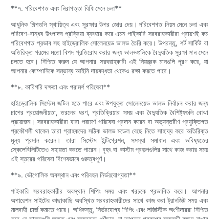
**৭. পরিবেশগত এবং নিরাপত্তা বিধি মেনে চলা**
আধুনিক শিল্পগুলি স্থায়িত্ব এবং সুরক্ষার উপর জোর দেয়। পরিবেশগত নিয়ম মেনে চলা এবং
পরিবেশ-বান্ধব উৎপাদন প্রক্রিয়া ব্যবহার করে এমন পাইকারি সরবরাহকারীরা প্রায়শই কম
পরিবেশগত প্রভাব সহ হাইড্রোলিক সোলেনয়েড ভালভ তৈরি করে। উপরন্তু, শর্ট সার্কিট বা
অতিরিক্ত গরমের মতো বিপদ প্রতিরোধ করার জন্য ভালভগুলিকে বৈদ্যুতিক সুরক্ষা মান মেনে
চলতে হবে। নিশ্চিত করুন যে আপনার সরবরাহকারী এই নিয়ন্ত্রক মানগুলি পূরণ করে, যা
আপনার কোম্পানিকে সম্ভাব্য আইনি দায়বদ্ধতা থেকেও রক্ষা করতে পারে।
**৮. কারিগরি দক্ষতা এবং পরামর্শ পরিষেবা**
হাইড্রোলিক সিস্টেম জটিল হতে পারে এবং উপযুক্ত সোলেনয়েড ভালভ নির্বাচন করার জন্য
চাপের প্রয়োজনীয়তা, তরলের ধরণ, প্রতিক্রিয়ার সময় এবং বৈদ্যুতিক বৈশিষ্ট্যগুলি বোঝা
প্রয়োজন। সরবরাহকারীরা যারা পরামর্শ পরিষেবা প্রদান করেন বা অভ্যন্তরীণ প্রযুক্তিগত
প্রকৌশলী থাকেন তারা গ্রাহকদের সঠিক ভালভ মডেল বেছে নিতে সাহায্য করে অতিরিক্ত
মূল্য প্রদান করেন। তারা সিস্টেম ইন্টিগ্রেশন, সমস্যা সমাধান এবং ভবিষ্যতের
স্কেলেবিলিটিতেও সহায়তা করতে পারেন। বৃহৎ বা কাস্টম প্রকল্পগুলির সাথে কাজ করার সময়
এই স্তরের পরিষেবা বিশেষভাবে গুরুত্বপূর্ণ।
**৯. ভৌগোলিক অবস্থান এবং পরিবহন নির্ভরযোগ্যতা**
পাইকারি সরবরাহকারীর অবস্থান শিপিং সময় এবং খরচকে প্রভাবিত করে। আপনার
অপারেশন সাইটের কাছাকাছি অবস্থিত সরবরাহকারীদের সাথে কাজ করা ট্রানজিট সময় এবং
মালবাহী চার্জ কমাতে পারে। অধিকন্তু, নির্ভরযোগ্য শিপিং এবং লজিস্টিক অংশীদাররা নিশ্চিত
করে যে ভালভগুলি অক্ষত এবং সময়মতো পৌঁছায়, যা আপনার প্রকল্পের সময়সূচী বজায় রাখার