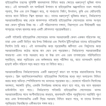
হাইড্রোলিক তরলের সুনির্দিষ্ট ব্যবস্থাপনা নিশ্চিত করার ক্ষেত্রে গুরুত্বপূর্ণ ভূমিকা পালন
করে। এই ভালভগুলি হল অপরিহার্য উপাদান যা হাইড্রোলিক যন্ত্রপাতিতে তরল পদার্থের
প্রবাহ, দিক এবং চাপ নিয়ন্ত্রণ করে, যা সাধারণত নির্মাণ, উৎপাদন, কৃষি এবং মোটরগাড়ি
খাতের মতো বিভিন্ন শিল্পে ব্যবহৃত হয়। তাদের গুরুত্বপূর্ণ ভূমিকার কারণে, নির্ভরযোগ্য
সরবরাহকারীদের কাছ থেকে মানসম্পন্ন পাইকারি হাইড্রোলিক সোলেনয়েড ভালভ সংগ্রহ
করা কেবল সুবিধার বিষয় নয় - এটি পরিচালনাগত দক্ষতা, নিরাপত্তা এবং দীর্ঘমেয়াদী খরচ
সাশ্রয়ের লক্ষ্যে ব্যবসার জন্য একটি কৌশলগত প্রয়োজনীয়তা।
একটি পাইকারি হাইড্রোলিক সোলেনয়েড ভালভ সরবরাহকারী কেবল একজন পরিবেশক নয়;
তারা এমন একটি ভিত্তি যার উপর নির্মাতারা এবং সিস্টেম ইন্টিগ্রেটররা তাদের হাইড্রোলিক
সিস্টেম তৈরি করে। এই ভালভগুলির জন্য প্রয়োজনীয় জটিলতা এবং নির্ভুলতার জন্য
সরবরাহকারীদের কঠোর মানের মান মেনে চলা প্রয়োজন। নির্ভরযোগ্য সরবরাহকারীরা
সাধারণত এমন পণ্য সরবরাহ করে যা উচ্চ চাপ এবং চরম তাপমাত্রার পরিস্থিতিতে
স্থায়িত্ব, জারা প্রতিরোধ এবং কর্মক্ষমতার জন্য পরীক্ষিত হয়, যাতে ভালভগুলি ব্যর্থতা
ছাড়াই কঠিন পরিবেশ সহ্য করতে পারে তা নিশ্চিত করে।
সরবরাহকারীদের নির্ভরযোগ্যতার একটি গুরুত্বপূর্ণ কারণ হল পণ্যের ধারাবাহিকতার উপর
প্রভাব। শিল্প অ্যাপ্লিকেশনগুলিতে হাইড্রোলিক সিস্টেমের মধ্যে মসৃণ অপারেশন নিশ্চিত
করার জন্য অভিন্ন স্পেসিফিকেশন সহ ভালভের প্রয়োজন হয়। যেকোনো পরিবর্তন সিস্টেমের
অদক্ষতা, ক্ষয়ক্ষতি বৃদ্ধি, এমনকি বিপর্যয়কর ভাঙ্গনের কারণ হতে পারে, যার ফলে ব্যয়বহুল
ডাউনটাইম হতে পারে। নির্ভরযোগ্য পাইকারি হাইড্রোলিক সোলেনয়েড ভালভ
সরবরাহকারীদের সাথে অংশীদারিত্বের মাধ্যমে, ব্যবসাগুলি সঠিক প্রযুক্তিগত পরামিতি পূরণ
করে এমন উপাদানগুলির একটি স্থির সরবরাহ নিশ্চিত করতে পারে, যা তাদের উৎপাদন
প্রক্রিয়ায় নিরবচ্ছিন্ন একীকরণকে সক্ষম করে।