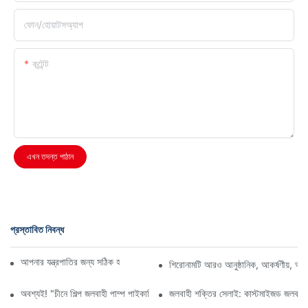
ফোন/হোয়াটসঅ্যাপ
কন্টেন্ট
এখন তদন্ত পাঠান
প্রস্তাবিত নিবন্ধ
আপনার যন্ত্রপাতির জন্য সঠিক হাইড্রোলিক গিয়ার পাম্প নির্বাচন করা
শিরোনামটি আরও আনুষ্ঠানিক, আকর্ষণীয়, অথবা 
অবশ্যই! "চীনে শিল্প জলবাহী পাম্প পাইকারি" কীওয়ার্ডের উপর ভিত্তি করে একটি নিবন্ধের শি
জলবাহী শক্তির সেলাই: কাস্টমাইজড জলবাহী প