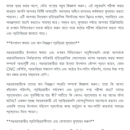
বাল্ক ক্রয় করার আগে, ভৌত পণ্যের নমুনা জিজ্ঞাসা করুন। এই নমুনাগুলি পরীক্ষা করার
মাধ্যমে আপনি আপনার নির্দিষ্ট অপারেটিং অবস্থার অধীনে ভালভের কর্মক্ষমতা মূল্যায়ন করতে
পারবেন। এটি আপনার বিদ্যমান হাইড্রোলিক সিস্টেমের সাথে বিল্ডের গুণমান, স্থায়িত্ব এবং
সামঞ্জস্যতা যাচাই করতেও সাহায্য করে। সম্ভব হলে, মূল্যায়ন পর্যায়ে আপনার ইঞ্জিনিয়ারিং
বা গুণমান নিশ্চিতকরণ দলকে জড়িত করুন যাতে তারা কঠোর পরীক্ষা পরিচালনা করতে পারে
এবং প্রতিক্রিয়া জানাতে পারে।
**উৎপাদন ক্ষমতা এবং মান নিয়ন্ত্রণ প্রক্রিয়া মূল্যায়ন**
সরবরাহকারীর উৎপাদন ক্ষমতা এবং গুণমান নিশ্চিতকরণ অনুশীলনগুলি বোঝা আপনাকে
ধারাবাহিকভাবে নির্ভরযোগ্য পাইকারি হাইড্রোলিক সোলেনয়েড ভালভ সরবরাহ করার ক্ষমতা
সম্পর্কে অন্তর্দৃষ্টি দেয়। সরবরাহকারীরা যারা উন্নত উৎপাদন কৌশল গ্রহণ করেন, যেমন
CNC মেশিনিং, স্বয়ংক্রিয় সমাবেশ লাইন এবং কঠোর ইন-লাইন পরিদর্শন, তাদের উচ্চ পণ্য
মান বজায় রাখার সম্ভাবনা বেশি।
সরবরাহকারীকে তাদের মান নিয়ন্ত্রণ পদ্ধতি সম্পর্কে জিজ্ঞাসা করুন। তারা কি আগত
কাঁচামাল পরিদর্শন, প্রক্রিয়াধীন পর্যবেক্ষণ এবং চূড়ান্ত পণ্য পরীক্ষা করে? তাদের
প্রত্যাখ্যান এবং পুনর্নির্মাণের হার কী? অতীতে কি কোনও প্রত্যাহার বা বড় মানের ঘটনা
ঘটেছে? একজন স্বচ্ছ সরবরাহকারী এই প্রক্রিয়াগুলি খোলাখুলিভাবে আলোচনা করবেন এবং
এমনকি তাদের উৎপাদন পরিবেশ প্রদর্শনের জন্য ভার্চুয়াল বা অন-সাইট কারখানা সফরের
প্রস্তাবও দিতে পারেন।
**সরবরাহকারীর প্রতিক্রিয়াশীলতা এবং যোগাযোগ মূল্যায়ন করুন**