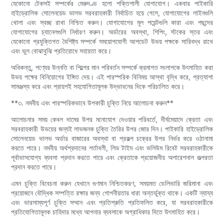
যেকোনো টেকসই সম্পর্কের মেরুদণ্ড হলো শক্তিশালী যোগাযোগ। একবার পাইকারি
হাইড্রোলিক সোলেনয়েড ভালভ সরবরাহকারী নির্বাচিত হয়ে গেলে, যোগাযোগের লাইনগুলি
খোলা এবং স্বচ্ছ রাখা নিশ্চিত করুন। যোগাযোগের মূল পয়েন্টগুলি কারা এবং পছন্দের
যোগাযোগের চ্যানেলগুলি নির্ধারণ করুন। অর্ডারের অবস্থা, শিপিং, স্টকের স্তর এবং
যেকোনো প্রযুক্তিগত বৈশিষ্ট্য সম্পর্কে সময়োপযোগী আপডেট উভয় পক্ষকে সারিবদ্ধ রাখে
এবং ভুল বোঝাবুঝি প্রতিরোধে সহায়তা করে।
অধিকন্তু, পণ্যের উন্নতি বা শিল্পের মান পরিবর্তন সম্পর্কে ক্রমাগত সংলাপকে উৎসাহিত করা
উভয় পক্ষের বিনিয়োগের ইঙ্গিত দেয়। এই পারস্পরিক বিনিময় আস্থা বৃদ্ধি করে, প্রত্যাশা
সামঞ্জস্য করে এবং প্রায়শই সহযোগিতামূলক উদ্ভাবনের দিকে পরিচালিত করে।
**৩. নমনীয় এবং পারস্পরিকভাবে উপকারী চুক্তি নিয়ে আলোচনা করুন**
আলোচনার সময় কেবল দামের উপর মনোযোগ দেওয়ার পরিবর্তে, দীর্ঘমেয়াদে ক্রেতা এবং
সরবরাহকারী উভয়ের জন্যই লাভজনক চুক্তি তৈরির উপর জোর দিন। পাইকারি হাইড্রোলিক
সোলেনয়েড ভালভ অর্ডার বাজারের অবস্থা বা প্রকল্প চক্রের উপর নির্ভর করে ওঠানামা
করতে পারে। নমনীয় অর্থপ্রদানের শর্তাবলী, লিড টাইম এবং ভলিউম রিবেট সরবরাহকারীকে
পূর্বাভাসযোগ্য ব্যবসা প্রদান করতে পারে এবং ক্রেতাকে প্রয়োজনীয় অপারেশনাল তত্পরতা
প্রদান করতে পারে।
এমন চুক্তি বিবেচনা করুন যেখানে গুণমান নিশ্চিতকরণ, সময়মত ডেলিভারি জরিমানা এবং
প্রয়োজনে বৌদ্ধিক সম্পত্তি রক্ষার জন্য গোপনীয়তার ধারা অন্তর্ভুক্ত থাকে। একটি ন্যায্য
এবং ভারসাম্যপূর্ণ চুক্তি সম্মান এবং প্রতিশ্রুতি প্রতিফলিত করে, যা সরবরাহকারীকে
প্রতিযোগিতামূলক চাহিদার মধ্যে আপনার ব্যবসাকে অগ্রাধিকার দিতে উৎসাহিত করে।