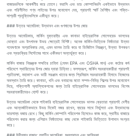
বাজারগুলিকে আকর্ষণীয় করে তোলে। ফরাসি এবং ডাচ কোম্পানিগুলি একইভাবে উদ্ভাবন
এবং পরিশীলিত পণ্য লাইনের উপর মনোযোগ দেয়, প্রায়শই স্মার্ট বৈশিষ্ট্য এবং শক্তি-
সাশ্রয়ী প্রযুক্তিগুলিকে একীভূত করে।
### উত্তর আমেরিকা: উদ্ভাবন এবং গুণমানের উপর জোর
উত্তর আমেরিকায়, মার্কিন যুক্তরাষ্ট্র এবং কানাডা হাইড্রোলিক সোলেনয়েড ভালভের
ভোক্তা এবং উৎপাদক উভয় ক্ষেত্রেই বিশিষ্ট। অনেক মার্কিন-ভিত্তিক নির্মাতারা উন্নত
গবেষণাকে অগ্রাধিকার দেয়, এমন ভালভ তৈরি করে যা ডিজিটাল নিয়ন্ত্রণ, উন্নত উপকরণ
এবং স্বয়ংক্রিয় সিস্টেমের সাথে একীকরণ অন্তর্ভুক্ত করে।
মার্কিন বাজার নিয়ন্ত্রক সম্মতির চাহিদা (যেমন EPA এবং OSHA মান) এবং কঠোর কর্ম
পরিবেশে স্থায়িত্বের উপর জোর দ্বারা চিহ্নিত। ফলস্বরূপ, মার্কিন সরবরাহকারীরা প্রায়শই
প্রতিরক্ষা, মহাকাশ এবং ভারী সরঞ্জাম খাতের জন্য প্রিমিয়াম সরবরাহকারী হিসাবে নিজেদের
অবস্থান তৈরি করে। কানাডা, খনি এবং বনায়নের মতো সম্পদ-নিবিড় শিল্পের উপর মনোযোগ
দিয়ে, শক্তিশালী অ্যাপ্লিকেশনের জন্য তৈরি হাইড্রোলিক সোলেনয়েড ভালভের বিশেষ
সরবরাহকারীদেরও হোস্ট করে।
উত্তর আমেরিকা থেকে পাইকারি হাইড্রোলিক সোলেনয়েড ভালভ ক্রেতারা প্রায়শই দেশীয়
এবং আন্তর্জাতিকভাবে উভয় দিকেই নজর রাখেন, ব্যয়ের সাথে নির্ভুলতা এবং উদ্ভাবনের
ভারসাম্য বজায় রেখে। কিছু মার্কিন কোম্পানি পরিবেশক হিসেবেও কাজ করে, স্থানীয় বাজারে
পরিবেশন করার জন্য এশিয়ান নির্মাতাদের কাছ থেকে পাইকারি ভিত্তিতে উপাদান সংগ্রহ
করে।
### উদীয়মান বাজার: ল্যাটিন আমেরিকা, মধ্যপ্রাচ্য এবং আফ্রিকা