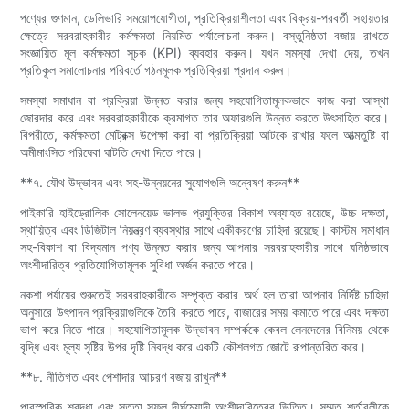
পণ্যের গুণমান, ডেলিভারি সময়োপযোগীতা, প্রতিক্রিয়াশীলতা এবং বিক্রয়-পরবর্তী সহায়তার
ক্ষেত্রে সরবরাহকারীর কর্মক্ষমতা নিয়মিত পর্যালোচনা করুন। বস্তুনিষ্ঠতা বজায় রাখতে
সংজ্ঞায়িত মূল কর্মক্ষমতা সূচক (KPI) ব্যবহার করুন। যখন সমস্যা দেখা দেয়, তখন
প্রতিকূল সমালোচনার পরিবর্তে গঠনমূলক প্রতিক্রিয়া প্রদান করুন।
সমস্যা সমাধান বা প্রক্রিয়া উন্নত করার জন্য সহযোগিতামূলকভাবে কাজ করা আস্থা
জোরদার করে এবং সরবরাহকারীকে ক্রমাগত তার অফারগুলি উন্নত করতে উৎসাহিত করে।
বিপরীতে, কর্মক্ষমতা মেট্রিক্স উপেক্ষা করা বা প্রতিক্রিয়া আটকে রাখার ফলে আত্মতুষ্টি বা
অমীমাংসিত পরিষেবা ঘাটতি দেখা দিতে পারে।
**৭. যৌথ উদ্ভাবন এবং সহ-উন্নয়নের সুযোগগুলি অন্বেষণ করুন**
পাইকারি হাইড্রোলিক সোলেনয়েড ভালভ প্রযুক্তির বিকাশ অব্যাহত রয়েছে, উচ্চ দক্ষতা,
স্থায়িত্ব এবং ডিজিটাল নিয়ন্ত্রণ ব্যবস্থার সাথে একীকরণের চাহিদা রয়েছে। কাস্টম সমাধান
সহ-বিকাশ বা বিদ্যমান পণ্য উন্নত করার জন্য আপনার সরবরাহকারীর সাথে ঘনিষ্ঠভাবে
অংশীদারিত্ব প্রতিযোগিতামূলক সুবিধা অর্জন করতে পারে।
নকশা পর্যায়ের শুরুতেই সরবরাহকারীকে সম্পৃক্ত করার অর্থ হল তারা আপনার নির্দিষ্ট চাহিদা
অনুসারে উৎপাদন প্রক্রিয়াগুলিকে তৈরি করতে পারে, বাজারের সময় কমাতে পারে এবং দক্ষতা
ভাগ করে নিতে পারে। সহযোগিতামূলক উদ্ভাবন সম্পর্ককে কেবল লেনদেনের বিনিময় থেকে
বৃদ্ধি এবং মূল্য সৃষ্টির উপর দৃষ্টি নিবদ্ধ করে একটি কৌশলগত জোটে রূপান্তরিত করে।
**৮. নীতিগত এবং পেশাদার আচরণ বজায় রাখুন**
পারস্পরিক শ্রদ্ধা এবং সততা সফল দীর্ঘমেয়াদী অংশীদারিত্বের ভিত্তি। সম্মত শর্তাবলীকে