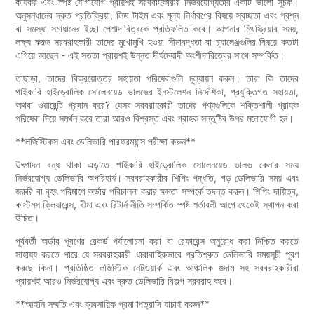
কার্যকর এবং স্পষ্ট যোগাযোগ প্রায়শই সরবরাহকারীর নির্ভরযোগ্যতার একটি ভালো সূচক।
অনুসন্ধানের দ্রুত প্রতিক্রিয়া, লিড টাইম এবং মূল্য নির্ধারণের বিষয়ে স্বচ্ছতা এবং প্রশ্ন
বা সমস্যা সমাধানের ইচ্ছা পেশাদারিত্বকে প্রতিফলিত করে। আপনার মিথস্ক্রিয়ার সময়,
লক্ষ্য করুন সরবরাহকারী তাদের মুখোমুখি হওয়া সীমাবদ্ধতা বা চ্যালেঞ্জগুলির বিষয়ে কতটা
এগিয়ে আছেন - এই সততা প্রায়শই উন্নত দীর্ঘমেয়াদী অংশীদারিত্বের সাথে সম্পর্কিত।
তাছাড়া, তাদের বিক্রয়োত্তর সহায়তা পরিষেবাগুলি মূল্যায়ন করুন। তারা কি তাদের
পাইকারি হাইড্রোলিক সোলেনয়েড ভালভের ইনস্টলেশন নির্দেশিকা, প্রযুক্তিগত সহায়তা,
অথবা ওয়ারেন্টি প্রদান করে? যেসব সরবরাহকারী তাদের পণ্যগুলিকে শক্তিশালী গ্রাহক
পরিষেবা দিয়ে সমর্থন করে তারা আরও বিশ্বস্ত এবং গ্রাহক সন্তুষ্টির উপর মনোযোগী হন।
**লজিস্টিকস এবং ডেলিভারি পারফরম্যান্স পরীক্ষা করুন**
উৎপাদন বন্ধ থাকা এড়াতে পাইকারি হাইড্রোলিক সোলেনয়েড ভালভ কেনার সময়
নির্ভরযোগ্য ডেলিভারি অপরিহার্য। সরবরাহকারীর শিপিং পদ্ধতি, গড় ডেলিভারি সময় এবং
জরুরি বা বৃহৎ পরিমাণে অর্ডার পরিচালনা করার ক্ষমতা সম্পর্কে তদন্ত করুন। শিপিং দায়িত্ব,
কাস্টমস ক্লিয়ারেন্স, বীমা এবং রিটার্ন নীতি সম্পর্কিত স্পষ্ট শর্তাবলী আগে থেকেই স্থাপন করা
উচিত।
পূর্ববর্তী অর্ডার পূরণের রেকর্ড পর্যালোচনা করা বা রেফারেন্স অনুরোধ করা নিশ্চিত করতে
সাহায্য করতে পারে যে সরবরাহকারী ধারাবাহিকভাবে প্রতিশ্রুত ডেলিভারি সময়সূচী পূরণ
করছে কিনা। প্রতিষ্ঠিত লজিস্টিক নেটওয়ার্ক এবং আঞ্চলিক গুদাম সহ সরবরাহকারীরা
প্রায়শই আরও নির্ভরযোগ্য এবং দ্রুত ডেলিভারি বিকল্প সরবরাহ করে।
**আইনি সম্মতি এবং ব্যবসায়িক প্রমাণপত্রাদি যাচাই করুন**