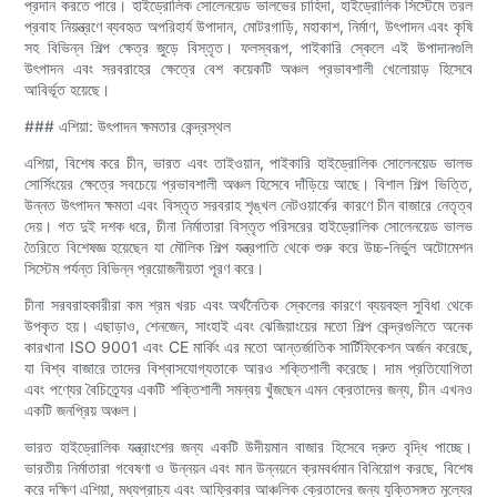
প্রদান করতে পারে। হাইড্রোলিক সোলেনয়েড ভালভের চাহিদা, হাইড্রোলিক সিস্টেমে তরল
প্রবাহ নিয়ন্ত্রণে ব্যবহৃত অপরিহার্য উপাদান, মোটরগাড়ি, মহাকাশ, নির্মাণ, উৎপাদন এবং কৃষি
সহ বিভিন্ন শিল্প ক্ষেত্র জুড়ে বিস্তৃত। ফলস্বরূপ, পাইকারি স্কেলে এই উপাদানগুলি
উৎপাদন এবং সরবরাহের ক্ষেত্রে বেশ কয়েকটি অঞ্চল প্রভাবশালী খেলোয়াড় হিসেবে
আবির্ভূত হয়েছে।
### এশিয়া: উৎপাদন ক্ষমতার কেন্দ্রস্থল
এশিয়া, বিশেষ করে চীন, ভারত এবং তাইওয়ান, পাইকারি হাইড্রোলিক সোলেনয়েড ভালভ
সোর্সিংয়ের ক্ষেত্রে সবচেয়ে প্রভাবশালী অঞ্চল হিসেবে দাঁড়িয়ে আছে। বিশাল শিল্প ভিত্তি,
উন্নত উৎপাদন ক্ষমতা এবং বিস্তৃত সরবরাহ শৃঙ্খল নেটওয়ার্কের কারণে চীন বাজারে নেতৃত্ব
দেয়। গত দুই দশক ধরে, চীনা নির্মাতারা বিস্তৃত পরিসরের হাইড্রোলিক সোলেনয়েড ভালভ
তৈরিতে বিশেষজ্ঞ হয়েছেন যা মৌলিক শিল্প যন্ত্রপাতি থেকে শুরু করে উচ্চ-নির্ভুল অটোমেশন
সিস্টেম পর্যন্ত বিভিন্ন প্রয়োজনীয়তা পূরণ করে।
চীনা সরবরাহকারীরা কম শ্রম খরচ এবং অর্থনৈতিক স্কেলের কারণে ব্যয়বহুল সুবিধা থেকে
উপকৃত হয়। এছাড়াও, শেনজেন, সাংহাই এবং ঝেজিয়াংয়ের মতো শিল্প কেন্দ্রগুলিতে অনেক
কারখানা ISO 9001 এবং CE মার্কিং এর মতো আন্তর্জাতিক সার্টিফিকেশন অর্জন করেছে,
যা বিশ্ব বাজারে তাদের বিশ্বাসযোগ্যতাকে আরও শক্তিশালী করেছে। দাম প্রতিযোগিতা
এবং পণ্যের বৈচিত্র্যের একটি শক্তিশালী সমন্বয় খুঁজছেন এমন ক্রেতাদের জন্য, চীন এখনও
একটি জনপ্রিয় অঞ্চল।
ভারত হাইড্রোলিক যন্ত্রাংশের জন্য একটি উদীয়মান বাজার হিসেবে দ্রুত বৃদ্ধি পাচ্ছে।
ভারতীয় নির্মাতারা গবেষণা ও উন্নয়ন এবং মান উন্নয়নে ক্রমবর্ধমান বিনিয়োগ করছে, বিশেষ
করে দক্ষিণ এশিয়া, মধ্যপ্রাচ্য এবং আফ্রিকার আঞ্চলিক ক্রেতাদের জন্য যুক্তিসঙ্গত মূল্যের