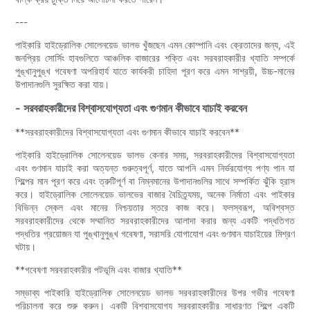
---
পাইকারি হাইড্রোলিক সোলেনয়েড ভালভ খুঁজছেন এমন কোম্পানি এবং ক্রেতাদের জন্য, এই
জনপ্রিয় সোর্সিং হাবগুলিতে আঞ্চলিক বাজারের শক্তি এবং সরবরাহকারীর খ্যাতি সম্পর্কে
পুঙ্খানুপুঙ্খ গবেষণা অপরিহার্য যাতে কার্যকরী চাহিদা পূরণ করে এমন সাশ্রয়ী, উচ্চ-মানের
উপাদানগুলি সুরক্ষিত করা যায়।
- সরবরাহকারীদের বিশ্বাসযোগ্যতা এবং গুণমান কীভাবে যাচাই করবেন
**সরবরাহকারীদের বিশ্বাসযোগ্যতা এবং গুণমান কীভাবে যাচাই করবেন**
পাইকারি হাইড্রোলিক সোলেনয়েড ভালভ কেনার সময়, সরবরাহকারীদের বিশ্বাসযোগ্যতা
এবং গুণমান যাচাই করা অত্যন্ত গুরুত্বপূর্ণ, যাতে আপনি এমন নির্ভরযোগ্য পণ্য পান যা
শিল্পের মান পূরণ করে এবং ত্রুটিপূর্ণ বা নিম্নমানের উপাদানগুলির সাথে সম্পর্কিত ঝুঁকি হ্রাস
করে। হাইড্রোলিক সোলেনয়েড ভালভের বাজার বৈচিত্র্যময়, অনেক নির্মাতা এবং পাইকার
বিভিন্ন স্কেল এবং মানের নিশ্চয়তার স্তরে কাজ করে। ফলস্বরূপ, অবিশ্বস্ত
সরবরাহকারীদের থেকে সম্মানিত সরবরাহকারীদের আলাদা করার জন্য একটি পদ্ধতিগত
পদ্ধতির প্রয়োজন যা পুঙ্খানুপুঙ্খ গবেষণা, সরাসরি যোগাযোগ এবং গুণমান যাচাইয়ের মিশ্রণ
ঘটায়।
**গবেষণা সরবরাহকারীর পটভূমি এবং বাজার খ্যাতি**
সম্ভাব্য পাইকারি হাইড্রোলিক সোলেনয়েড ভালভ সরবরাহকারীদের উপর গভীর গবেষণা
পরিচালনা করে শুরু করুন। একটি বিশ্বাসযোগ্য সরবরাহকারীর সাধারণত শিল্পে একটি