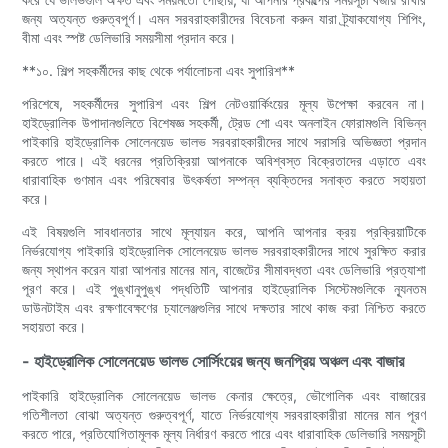
জন্য অত্যন্ত গুরুত্বপূর্ণ। এমন সরবরাহকারীদের বিবেচনা করুন যারা ট্র্যাকযোগ্য শিপিং,
বীমা এবং স্পষ্ট ডেলিভারি সময়সীমা প্রদান করে।
**১০. শিল্প সহকর্মীদের কাছ থেকে পর্যালোচনা এবং সুপারিশ**
পরিশেষে, সহকর্মীদের সুপারিশ এবং শিল্প নেটওয়ার্কিংয়ের মূল্য উপেক্ষা করবেন না।
হাইড্রোলিক উপাদানগুলিতে বিশেষজ্ঞ সহকর্মী, ট্রেড শো এবং অনলাইন ফোরামগুলি বিভিন্ন
পাইকারি হাইড্রোলিক সোলেনয়েড ভালভ সরবরাহকারীদের সাথে সরাসরি অভিজ্ঞতা প্রদান
করতে পারে। এই ধরনের প্রতিক্রিয়া আপনাকে অবিশ্বস্ত বিক্রেতাদের এড়াতে এবং
ধারাবাহিক গুণমান এবং পরিষেবার উৎকর্ষতা সম্পন্ন ব্যক্তিদের সনাক্ত করতে সহায়তা
করে।
এই বিষয়গুলি সাবধানতার সাথে মূল্যায়ন করে, আপনি আপনার ক্রয় প্রক্রিয়াটিকে
নির্ভরযোগ্য পাইকারি হাইড্রোলিক সোলেনয়েড ভালভ সরবরাহকারীদের সাথে সুরক্ষিত করার
জন্য স্থাপন করেন যারা আপনার মানের মান, বাজেটের সীমাবদ্ধতা এবং ডেলিভারি প্রত্যাশা
পূরণ করে। এই পুঙ্খানুপুঙ্খ পদ্ধতিটি আপনার হাইড্রোলিক সিস্টেমগুলিকে ন্যূনতম
ডাউনটাইম এবং রক্ষণাবেক্ষণের চ্যালেঞ্জগুলির সাথে দক্ষতার সাথে কাজ করা নিশ্চিত করতে
সহায়তা করে।
- হাইড্রোলিক সোলেনয়েড ভালভ সোর্সিংয়ের জন্য জনপ্রিয় অঞ্চল এবং বাজার
পাইকারি হাইড্রোলিক সোলেনয়েড ভালভ কেনার ক্ষেত্রে, ভৌগোলিক এবং বাজারের
গতিশীলতা বোঝা অত্যন্ত গুরুত্বপূর্ণ, যাতে নির্ভরযোগ্য সরবরাহকারীরা মানের মান পূরণ
করতে পারে, প্রতিযোগিতামূলক মূল্য নির্ধারণ করতে পারে এবং ধারাবাহিক ডেলিভারি সময়সূচী