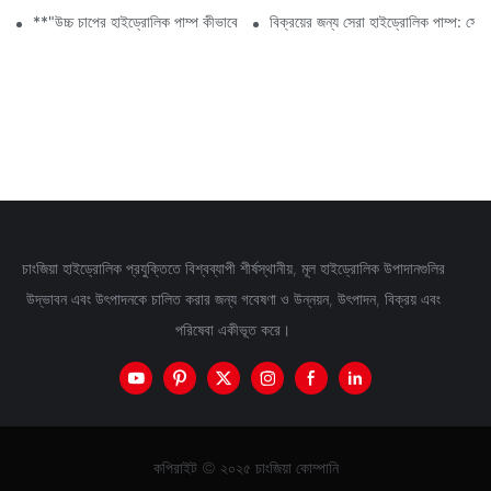
**"উচ্চ চাপের হাইড্রোলিক পাম্প কীভাবে শিল্প দক্ষতা বৃদ্ধি করে"**
বিক্রয়ের জন্য সেরা হাইড্রোলিক পাম্প: সেরা
চাংজিয়া হাইড্রোলিক প্রযুক্তিতে বিশ্বব্যাপী শীর্ষস্থানীয়, মূল হাইড্রোলিক উপাদানগুলির
উদ্ভাবন এবং উৎপাদনকে চালিত করার জন্য গবেষণা ও উন্নয়ন, উৎপাদন, বিক্রয় এবং
পরিষেবা একীভূত করে।
কপিরাইট © ২০২৫ চাংজিয়া কোম্পানি