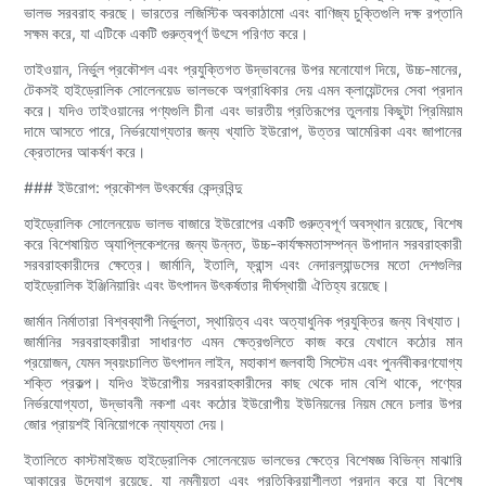
ভালভ সরবরাহ করছে। ভারতের লজিস্টিক অবকাঠামো এবং বাণিজ্য চুক্তিগুলি দক্ষ রপ্তানি
সক্ষম করে, যা এটিকে একটি গুরুত্বপূর্ণ উৎসে পরিণত করে।
তাইওয়ান, নির্ভুল প্রকৌশল এবং প্রযুক্তিগত উদ্ভাবনের উপর মনোযোগ দিয়ে, উচ্চ-মানের,
টেকসই হাইড্রোলিক সোলেনয়েড ভালভকে অগ্রাধিকার দেয় এমন ক্লায়েন্টদের সেবা প্রদান
করে। যদিও তাইওয়ানের পণ্যগুলি চীনা এবং ভারতীয় প্রতিরূপের তুলনায় কিছুটা প্রিমিয়াম
দামে আসতে পারে, নির্ভরযোগ্যতার জন্য খ্যাতি ইউরোপ, উত্তর আমেরিকা এবং জাপানের
ক্রেতাদের আকর্ষণ করে।
### ইউরোপ: প্রকৌশল উৎকর্ষের কেন্দ্রবিন্দু
হাইড্রোলিক সোলেনয়েড ভালভ বাজারে ইউরোপের একটি গুরুত্বপূর্ণ অবস্থান রয়েছে, বিশেষ
করে বিশেষায়িত অ্যাপ্লিকেশনের জন্য উন্নত, উচ্চ-কার্যক্ষমতাসম্পন্ন উপাদান সরবরাহকারী
সরবরাহকারীদের ক্ষেত্রে। জার্মানি, ইতালি, ফ্রান্স এবং নেদারল্যান্ডসের মতো দেশগুলির
হাইড্রোলিক ইঞ্জিনিয়ারিং এবং উৎপাদন উৎকর্ষতার দীর্ঘস্থায়ী ঐতিহ্য রয়েছে।
জার্মান নির্মাতারা বিশ্বব্যাপী নির্ভুলতা, স্থায়িত্ব এবং অত্যাধুনিক প্রযুক্তির জন্য বিখ্যাত।
জার্মানির সরবরাহকারীরা সাধারণত এমন ক্ষেত্রগুলিতে কাজ করে যেখানে কঠোর মান
প্রয়োজন, যেমন স্বয়ংচালিত উৎপাদন লাইন, মহাকাশ জলবাহী সিস্টেম এবং পুনর্নবীকরণযোগ্য
শক্তি প্রকল্প। যদিও ইউরোপীয় সরবরাহকারীদের কাছ থেকে দাম বেশি থাকে, পণ্যের
নির্ভরযোগ্যতা, উদ্ভাবনী নকশা এবং কঠোর ইউরোপীয় ইউনিয়নের নিয়ম মেনে চলার উপর
জোর প্রায়শই বিনিয়োগকে ন্যায্যতা দেয়।
ইতালিতে কাস্টমাইজড হাইড্রোলিক সোলেনয়েড ভালভের ক্ষেত্রে বিশেষজ্ঞ বিভিন্ন মাঝারি
আকারের উদ্যোগ রয়েছে, যা নমনীয়তা এবং প্রতিক্রিয়াশীলতা প্রদান করে যা বিশেষ