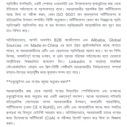
প্রতিষ্ঠিত উপস্থিতি, একটি পেশাদার ওয়েবসাইট এবং বিশ্বাসযোগ্য ক্লায়েন্টদের কাছ থেকে
ইতিবাচক পর্যালোচনা বা প্রশংসাপত্র থাকে। সরবরাহকারীর প্রাসঙ্গিক শিল্প সার্টিফিকেশন
আছে কিনা তা পরীক্ষা করুন, যেমন ISO 9001 মান ব্যবস্থাপনা সার্টিফিকেশন বা
হাইড্রোলিক উপাদান সম্পর্কিত নির্দিষ্ট অনুমোদন। সার্টিফিকেশন কেবল মান নিয়ন্ত্রণের প্রতি
প্রতিশ্রুতি প্রতিফলিত করে না বরং উৎপাদন প্রক্রিয়াগুলি আন্তর্জাতিক মান পূরণ করে
তাও নিশ্চিত করে।
অতিরিক্তভাবে, আপনি অনলাইন B2B মার্কেটপ্লেস এবং Alibaba, Global
Sources এবং Made-in-China এর মতো ট্রেড প্ল্যাটফর্মগুলিকে কাজে লাগাতে
পারেন, যা সরবরাহকারীদের রেটিং এবং ক্রেতাদের প্রতিক্রিয়া প্রদান করে। ঘন ঘন শিপিং
বিলম্ব, অসঙ্গতিপূর্ণ পণ্যের গুণমান, বা দুর্বল গ্রাহক পরিষেবা পর্যালোচনার মতো যেকোনো
অপ্রীতিকর বিষয়গুলিতে মনোযোগ দিন। LinkedIn বা অন্যান্য সামাজিক
নেটওয়ার্কগুলিতে ফোরাম এবং শিল্প-নির্দিষ্ট গোষ্ঠীগুলি সরবরাহকারীর নির্ভরযোগ্যতা সম্পর্কে
বাস্তব-বিশ্বের অন্তর্দৃষ্টির জন্য মূল্যবান সম্পদ হতে পারে।
**ডকুমেন্টেশন এবং পণ্যের নমুনার অনুরোধ করুন**
সরবরাহকারীর কাছ থেকে সরাসরি পণ্যের বিস্তারিত স্পেসিফিকেশন এবং গুণমানের
ডকুমেন্টেশনের জন্য অনুরোধ করা একটি গুরুত্বপূর্ণ পদক্ষেপ। অনেক স্বনামধন্য পাইকারি
হাইড্রোলিক সোলেনয়েড ভালভ সরবরাহকারীরা উপকরণ, অপারেটিং প্যারামিটার,
সার্টিফিকেশন (যেমন CE বা RoHS), চাপ রেটিং এবং আন্তর্জাতিক মানের সাথে সম্মতির
রূপরেখা সহ বিস্তৃত ডেটাশিট সরবরাহ করে। অতিরিক্তভাবে, সরবরাহকারী তাদের পণ্যের
জন্য বিশ্লেষণের সার্টিফিকেট (CoA) বা পরীক্ষার রিপোর্ট প্রদান করে কিনা তা জিজ্ঞাসা
করুন।