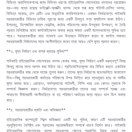
বিভিন্ন অ্যাপ্লিকেশনের জন্য বিভিন্ন ধরণের হাইড্রোলিক সোলেনয়েড ভালভের প্রয়োজন
হয়—যার মধ্যে রয়েছে ডাইরেক্ট-অ্যাক্টিং ভালভ থেকে শুরু করে পাইলট-চালিত ভালভ,
বিভিন্ন আকার, চাপ রেটিং এবং বৈদ্যুতিক কনফিগারেশন। একজন নির্ভরযোগ্য পাইকারি
সরবরাহকারীর বিভিন্ন চাহিদা পূরণের জন্য একটি বিস্তৃত পণ্য ক্যাটালগ থাকা উচিত।
উপরন্তু, বিশেষায়িত কয়েল ভোল্টেজ, কঠোর পরিবেশের জন্য উপযুক্ত উপকরণ, বা তৈরি
প্রবাহ বৈশিষ্ট্যের মতো কাস্টমাইজেশন অফার করার ক্ষমতা একটি উল্লেখযোগ্য সুবিধা হতে
পারে। সরবরাহকারীরা যারা গবেষণা এবং উন্নয়নে বিনিয়োগ করেন বা কাস্টম সমাধান
সরবরাহকারী নির্মাতাদের সাথে অংশীদারিত্ব করেন তারা আরও বেশি মূল্য প্রদান করেন।
**৩. মূল্য নির্ধারণ এবং বাল্ক ক্রয়ের সুবিধা**
পাইকারি হাইড্রোলিক সোলেনয়েড ভালভ কেনার সময়, মূল্য নির্ধারণ একটি গুরুত্বপূর্ণ বিষয়
কিন্তু মানের সাথে আপস করা উচিত নয়। প্রতিযোগিতামূলক হার নিশ্চিত করতে একাধিক
সরবরাহকারীর কাছ থেকে দামের তুলনা করুন। তাদের মূল্য নির্ধারণের মডেলগুলিতে মনোযোগ
দিন—কিছু সরবরাহকারী অর্ডারের পরিমাণের উপর ভিত্তি করে স্তরযুক্ত ছাড় বা নমনীয়
মূল্য অফার করে। এছাড়াও, অর্থপ্রদানের শর্তাবলী, শিপিং খরচ এবং কোনও লুকানো ফি
সম্পর্কে জিজ্ঞাসা করুন। নির্ভরযোগ্য সরবরাহকারীরা তাদের খরচ সম্পর্কে স্বচ্ছ এবং
সাধারণত দীর্ঘমেয়াদী অংশীদারিত্ব বা বড় পরিমাণে অর্ডারের জন্য আরও ভাল ডিল অফার
করে।
**৪. সরবরাহকারীর খ্যাতি এবং অভিজ্ঞতা**
হাইড্রোলিক কম্পোনেন্ট শিল্পে অভিজ্ঞতা একটি বড় সুবিধা, কারণ এটি সরবরাহকারীর
প্রযুক্তিগত বৈশিষ্ট্য এবং গ্রাহকের প্রয়োজনীয়তা সম্পর্কে ধারণা নির্দেশ করে। পাইকারি
হাইড্রোলিক সোলেনয়েড ভালভ সরবরাহের ক্ষেত্রে প্রমাণিত ট্র্যাক রেকর্ড সহ