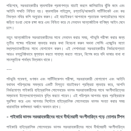
পরিশেষে, সরবরাহকারীর ব্যবসায়িক প্রমাণপত্র যাচাই করলে জালিয়াতির ঝুঁকি কমে এবং
আইনি সম্মতি নিশ্চিত হয়। ব্যবসায়িক লাইসেন্স, রপ্তানি/আমদানি সার্টিফিকেট এবং কর
নিবন্ধন নথির কপি অনুরোধ করুন। এই যাচাইকরণ আপনাকে প্রতারক অপারেটরদের সাথে
জড়িত হওয়া থেকে রক্ষা করে এবং নিশ্চিত করে যে লেনদেন আন্তর্জাতিক বাণিজ্য আইন মেনে
চলে।
নতুন আন্তর্জাতিক সরবরাহকারীদের সাথে লেনদেন করার সময়, পটভূমি পরীক্ষা করার জন্য
তৃতীয় পক্ষের পরিষেবা ব্যবহার করার কথা বিবেচনা করুন অথবা সোর্সিং এজেন্টের মতো
মধ্যস্থতাকারীদের সাথে যোগাযোগ করুন। এই পেশাদাররা সরবরাহকারীর নির্ভরযোগ্যতা
আরও বস্তুনিষ্ঠভাবে মূল্যায়ন করতে সাহায্য করতে পারেন, বিশেষ করে যদি ভাষার বাধা বা
সাংস্কৃতিক পার্থক্য বিদ্যমান থাকে।
---
পটভূমি গবেষণা, গুণমান এবং সার্টিফিকেশন পরীক্ষা, সরবরাহকারী যোগাযোগ এবং আইনি
যথাযথ পরিশ্রমের সমন্বয়ে একটি বিস্তৃত যাচাইকরণ প্রক্রিয়া ব্যবহার করে, আপনি
নির্ভরযোগ্য পাইকারি হাইড্রোলিক সোলেনয়েড ভালভ সরবরাহকারীদের সাথে অংশীদারিত্বের
সম্ভাবনা উল্লেখযোগ্যভাবে বৃদ্ধি করতে পারেন। এই পরিশ্রম আপনার ক্রয় প্রক্রিয়াকে
সুরক্ষিত করে এবং আপনার সিস্টেমে হাইড্রোলিক সোলেনয়েড ভালভ সংহত করার সময়
ধারাবাহিক কর্মক্ষমতা অর্জনে অবদান রাখে।
- পাইকারি ভালভ সরবরাহকারীদের সাথে দীর্ঘমেয়াদী অংশীদারিত্ব গড়ে তোলার টিপস
পাইকারি হাইড্রোলিক সোলেনয়েড ভালভ সরবরাহকারীদের সাথে দীর্ঘমেয়াদী অংশীদারিত্ব