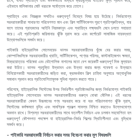
রাখে, বর্ধিত স্থায়িত্ব এবং কর্মক্ষমতার মাধ্যমে ক্রয়মূল্যের বাইরেও মূল্য প্রদান করে,
এইভাবে মালিকানার মোট খরচকে সর্বোত্তম করে তোলে।
স্থায়িত্ব এবং নিয়ন্ত্রক সম্মতিও গুরুত্বপূর্ণ বিবেচ্য বিষয় হয়ে উঠেছে। নির্ভরযোগ্য
সরবরাহকারীরা সাধারণত পরিবেশগত মান এবং শিল্প সার্টিফিকেশন পূরণে প্রতিশ্রুতিবদ্ধ, যার
ফলে তাদের গ্রাহকদের আইনি নিয়মকানুন এবং স্থায়িত্ব লক্ষ্যগুলি মেনে চলতে সহায়তা
করে। এই প্রতিশ্রুতি জরিমানার ঝুঁকি হ্রাস করে এবং কর্পোরেট সামাজিক দায়বদ্ধতা
উদ্যোগগুলিকে সমর্থন করে।
পাইকারি হাইড্রোলিক সোলেনয়েড ভালভ সরবরাহকারীদের খুঁজে বের করার সময়,
কোম্পানিগুলিকে সরবরাহকারীর খ্যাতি, সার্টিফিকেশন, পণ্যের পরিসর, কাস্টমাইজেশন ক্ষমতা,
বিক্রয়োত্তর পরিষেবা এবং ভৌগোলিক নাগালের মতো বেশ কয়েকটি গুরুত্বপূর্ণ দিক মূল্যায়ন
করা উচিত। ভালভ প্রযুক্তি উদ্ভাবন এবং উন্নত করার জন্য গবেষণা ও উন্নয়নে
বিনিয়োগকারী সরবরাহকারীদের জড়িত করা, ক্রমবর্ধমান শিল্প চাহিদা অনুসারে অত্যাধুনিক
সমাধান প্রদান করে প্রতিযোগিতামূলক সুবিধা প্রদান করতে পারে।
পরিশেষে, হাইড্রোলিক সিস্টেমের উপর নির্ভরশীল প্রতিষ্ঠানগুলির জন্য নির্ভরযোগ্য পাইকারি
হাইড্রোলিক সোলেনয়েড ভালভ সরবরাহকারীদের গুরুত্ব বোঝা মৌলিক। এই ধরনের
সরবরাহকারীরা কেবল উচ্চমানের পণ্য সরবরাহ করে না বরং পরিচালনাগত ঝুঁকি হ্রাস,
সিস্টেমের কর্মক্ষমতা বৃদ্ধি এবং সামগ্রিক প্রকল্প সাফল্য নিশ্চিত করতেও উল্লেখযোগ্য
অবদান রাখে। বিশ্বস্ত সরবরাহকারীদের সাথে যত্নশীল নির্বাচন এবং চলমান সহযোগিতা হল
গুরুত্বপূর্ণ কৌশলগত পদক্ষেপ যা হাইড্রোলিক-নির্ভর শিল্পের স্থিতিশীলতা এবং বৃদ্ধিকে
সমর্থন করে।
- পাইকারি সরবরাহকারী নির্বাচন করার সময় বিবেচনা করার মূল বিষয়গুলি