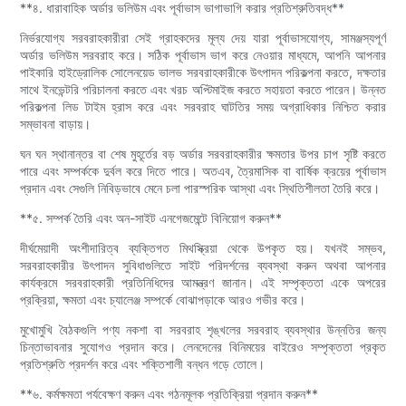
**৪. ধারাবাহিক অর্ডার ভলিউম এবং পূর্বাভাস ভাগাভাগি করার প্রতিশ্রুতিবদ্ধ**
নির্ভরযোগ্য সরবরাহকারীরা সেই গ্রাহকদের মূল্য দেয় যারা পূর্বাভাসযোগ্য, সামঞ্জস্যপূর্ণ
অর্ডার ভলিউম সরবরাহ করে। সঠিক পূর্বাভাস ভাগ করে নেওয়ার মাধ্যমে, আপনি আপনার
পাইকারি হাইড্রোলিক সোলেনয়েড ভালভ সরবরাহকারীকে উৎপাদন পরিকল্পনা করতে, দক্ষতার
সাথে ইনভেন্টরি পরিচালনা করতে এবং খরচ অপ্টিমাইজ করতে সহায়তা করতে পারেন। উন্নত
পরিকল্পনা লিড টাইম হ্রাস করে এবং সরবরাহ ঘাটতির সময় অগ্রাধিকার নিশ্চিত করার
সম্ভাবনা বাড়ায়।
ঘন ঘন স্থানান্তর বা শেষ মুহূর্তের বড় অর্ডার সরবরাহকারীর ক্ষমতার উপর চাপ সৃষ্টি করতে
পারে এবং সম্পর্ককে দুর্বল করে দিতে পারে। অতএব, ত্রৈমাসিক বা বার্ষিক ক্রয়ের পূর্বাভাস
প্রদান এবং সেগুলি নিবিড়ভাবে মেনে চলা পারস্পরিক আস্থা এবং স্থিতিশীলতা তৈরি করে।
**৫. সম্পর্ক তৈরি এবং অন-সাইট এনগেজমেন্টে বিনিয়োগ করুন**
দীর্ঘমেয়াদী অংশীদারিত্ব ব্যক্তিগত মিথস্ক্রিয়া থেকে উপকৃত হয়। যখনই সম্ভব,
সরবরাহকারীর উৎপাদন সুবিধাগুলিতে সাইট পরিদর্শনের ব্যবস্থা করুন অথবা আপনার
কার্যক্রমে সরবরাহকারী প্রতিনিধিদের আমন্ত্রণ জানান। এই সম্পৃক্ততা একে অপরের
প্রক্রিয়া, ক্ষমতা এবং চ্যালেঞ্জ সম্পর্কে বোঝাপড়াকে আরও গভীর করে।
মুখোমুখি বৈঠকগুলি পণ্য নকশা বা সরবরাহ শৃঙ্খলের সরবরাহ ব্যবস্থার উন্নতির জন্য
চিন্তাভাবনার সুযোগও প্রদান করে। লেনদেনের বিনিময়ের বাইরেও সম্পৃক্ততা প্রকৃত
প্রতিশ্রুতি প্রদর্শন করে এবং শক্তিশালী বন্ধন গড়ে তোলে।
**৬. কর্মক্ষমতা পর্যবেক্ষণ করুন এবং গঠনমূলক প্রতিক্রিয়া প্রদান করুন**