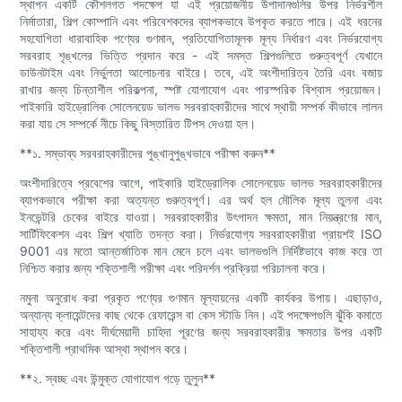
স্থাপন একটি কৌশলগত পদক্ষেপ যা এই প্রয়োজনীয় উপাদানগুলির উপর নির্ভরশীল
নির্মাতারা, শিল্প কোম্পানি এবং পরিবেশকদের ব্যাপকভাবে উপকৃত করতে পারে। এই ধরনের
সহযোগিতা ধারাবাহিক পণ্যের গুণমান, প্রতিযোগিতামূলক মূল্য নির্ধারণ এবং নির্ভরযোগ্য
সরবরাহ শৃঙ্খলের ভিত্তি প্রদান করে - এই সমস্ত শিল্পগুলিতে গুরুত্বপূর্ণ যেখানে
ডাউনটাইম এবং নির্ভুলতা আলোচনার বাইরে। তবে, এই অংশীদারিত্ব তৈরি এবং বজায়
রাখার জন্য চিন্তাশীল পরিকল্পনা, স্পষ্ট যোগাযোগ এবং পারস্পরিক বিশ্বাস প্রয়োজন।
পাইকারি হাইড্রোলিক সোলেনয়েড ভালভ সরবরাহকারীদের সাথে স্থায়ী সম্পর্ক কীভাবে লালন
করা যায় সে সম্পর্কে নীচে কিছু বিস্তারিত টিপস দেওয়া হল।
**১. সম্ভাব্য সরবরাহকারীদের পুঙ্খানুপুঙ্খভাবে পরীক্ষা করুন**
অংশীদারিত্বে প্রবেশের আগে, পাইকারি হাইড্রোলিক সোলেনয়েড ভালভ সরবরাহকারীদের
ব্যাপকভাবে পরীক্ষা করা অত্যন্ত গুরুত্বপূর্ণ। এর অর্থ হল মৌলিক মূল্য তুলনা এবং
ইনভেন্টরি চেকের বাইরে যাওয়া। সরবরাহকারীর উৎপাদন ক্ষমতা, মান নিয়ন্ত্রণের মান,
সার্টিফিকেশন এবং শিল্প খ্যাতি তদন্ত করা। নির্ভরযোগ্য সরবরাহকারীরা প্রায়শই ISO
9001 এর মতো আন্তর্জাতিক মান মেনে চলে এবং ভালভগুলি নির্দিষ্টভাবে কাজ করে তা
নিশ্চিত করার জন্য শক্তিশালী পরীক্ষা এবং পরিদর্শন প্রক্রিয়া পরিচালনা করে।
নমুনা অনুরোধ করা প্রকৃত পণ্যের গুণমান মূল্যায়নের একটি কার্যকর উপায়। এছাড়াও,
অন্যান্য ক্লায়েন্টদের কাছ থেকে রেফারেন্স বা কেস স্টাডি নিন। এই পদক্ষেপগুলি ঝুঁকি কমাতে
সাহায্য করে এবং দীর্ঘমেয়াদী চাহিদা পূরণের জন্য সরবরাহকারীর ক্ষমতার উপর একটি
শক্তিশালী প্রাথমিক আস্থা স্থাপন করে।
**২. স্বচ্ছ এবং উন্মুক্ত যোগাযোগ গড়ে তুলুন**