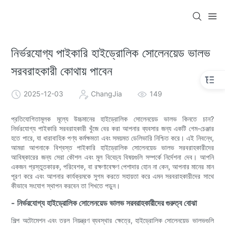
নির্ভরযোগ্য পাইকারি হাইড্রোলিক সোলেনয়েড ভালভ
সরবরাহকারী কোথায় পাবেন
2025-12-03
ChangJia
149
প্রতিযোগিতামূলক মূল্যে উচ্চমানের হাইড্রোলিক সোলেনয়েড ভালভ কিনতে চান?
নির্ভরযোগ্য পাইকারি সরবরাহকারী খুঁজে বের করা আপনার ব্যবসার জন্য একটি গেম-চেঞ্জার
হতে পারে, যা ধারাবাহিক পণ্য কর্মক্ষমতা এবং সময়মত ডেলিভারি নিশ্চিত করে। এই নিবন্ধে,
আমরা আপনাকে বিশ্বস্ত পাইকারি হাইড্রোলিক সোলেনয়েড ভালভ সরবরাহকারীদের
আবিষ্কারের জন্য সেরা কৌশল এবং মূল বিবেচ্য বিষয়গুলি সম্পর্কে নির্দেশনা দেব। আপনি
একজন প্রস্তুতকারক, পরিবেশক, বা রক্ষণাবেক্ষণ পেশাদার হোন না কেন, আপনার মানের মান
পূরণ করে এবং আপনার কার্যক্রমকে সুগম করতে সহায়তা করে এমন সরবরাহকারীদের সাথে
কীভাবে সংযোগ স্থাপন করবেন তা শিখতে পড়ুন।
- নির্ভরযোগ্য হাইড্রোলিক সোলেনয়েড ভালভ সরবরাহকারীদের গুরুত্ব বোঝা
শিল্প অটোমেশন এবং তরল নিয়ন্ত্রণ ব্যবস্থার ক্ষেত্রে, হাইড্রোলিক সোলেনয়েড ভালভগুলি