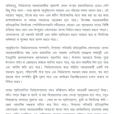
অধিকন্তু, নির্ভরযোগ্য সরবরাহকারীরা প্রায়শই কেবল পণ্যের ধারাবাহিকতার চেয়েও বেশি
কিছু নিয়ে আসে - তারা ব্যাপক প্রযুক্তিগত সহায়তা এবং পরিষেবা ক্ষমতা প্রদান করে। এই
সহায়তা অমূল্য, বিশেষ করে যখন এমন জটিল সিস্টেমগুলির সাথে কাজ করা হয় যার জন্য
কাস্টমাইজেশন বা সমস্যা সমাধানের প্রয়োজন হতে পারে। বিশেষজ্ঞ সরবরাহকারীরা
হাইড্রোলিক সিস্টেমের স্পেসিফিকেশনগুলি গভীরভাবে বোঝেন এবং গ্রাহকদের তাদের নির্দিষ্ট
চাহিদার সাথে মেলে এমন উপযুক্ত সোলেনয়েড ভালভ নির্বাচন করতে সহায়তা করতে পারেন।
যোগাযোগের এই সরাসরি লাইনটি এমন অমিল প্রতিরোধ করতে সহায়তা করে যা সিস্টেমের
কর্মক্ষমতা বা সুরক্ষার সাথে আপস করতে পারে।
প্রযুক্তিগত নির্ভরযোগ্যতার পাশাপাশি, বিশ্বস্ত পাইকারি হাইড্রোলিক সোলেনয়েড ভালভ
সরবরাহকারীদের কাছ থেকে ধারাবাহিক এবং সময়মত ডেলিভারি প্রকল্পের সময়সূচী এবং
ইনভেন্টরি ব্যবস্থাপনাকে ব্যাপকভাবে প্রভাবিত করে। উপাদান সরবরাহে বিলম্ব পুরো
উৎপাদন লাইন বা মেরামতের কাজকে স্থগিত করতে পারে, যার ফলে সময়সীমা মিস হতে পারে
এবং আর্থিক ক্ষতি হতে পারে। নির্ভরযোগ্যতার জন্য পরিচিত সরবরাহকারী একটি দক্ষ
সরবরাহ শৃঙ্খল, শক্তিশালী স্টক স্তর এবং নির্ভরযোগ্য সরবরাহ বজায় রাখবে, যার ফলে
ক্রয়ের সাথে সম্পর্কিত ঝুঁকি হ্রাস পাবে এবং কার্যক্রম নিরবচ্ছিন্নভাবে চলতে থাকবে তা
নিশ্চিত করবে।
দামের প্রতিযোগিতা নির্ভরযোগ্যতার সাথে ঘনিষ্ঠভাবে জড়িত আরেকটি গুরুত্বপূর্ণ বিষয়।
যদিও সস্তা বিকল্প বা যাচাই না করা বিক্রেতাদের বেছে নেওয়া প্রলুব্ধকর হতে পারে, তবুও
নিম্নমানের ভালভের লুকানো খরচ - যেমন ঘন ঘন প্রতিস্থাপন, ফুটো বা সিস্টেমের ক্ষতি -
দ্রুত প্রাথমিক সঞ্চয়কে বাতিল করে দিতে পারে। বিশ্বস্ত পাইকারি হাইড্রোলিক
সোলেনয়েড ভালভ সরবরাহকারীরা সাধারণত মানের সাথে খরচ-কার্যকারিতার ভারসাম্য বজায়