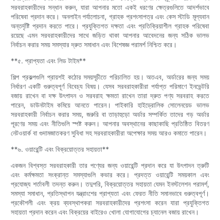
সরবরাহকারীদের সন্ধান করুন, যারা আপনার মতো একই ধরণের ক্ষেত্রগুলিতে আদর্শভাবে
পরিষেবা প্রদান করে। অনলাইন পর্যালোচনা, গ্রাহক প্রশংসাপত্র এবং কেস স্টাডি মূল্যবান
অন্তর্দৃষ্টি প্রদান করতে পারে। প্রযুক্তিগত দক্ষতা এবং প্রতিক্রিয়াশীল গ্রাহক পরিষেবা
রয়েছে এমন সরবরাহকারীদের সাথে জড়িত থাকা আপনার আবেদনের জন্য সঠিক ভালভ
নির্বাচন করার সময় সমস্যার দ্রুত সমাধান এবং বিশেষজ্ঞ পরামর্শ নিশ্চিত করে।
**৫. প্রাপ্যতা এবং লিড টাইম**
শিল্প প্রকল্পগুলি প্রায়শই কঠোর সময়সূচীতে পরিচালিত হয়। অতএব, অর্ডারের জন্য সময়
নির্ধারণ একটি গুরুত্বপূর্ণ বিবেচ্য বিষয়। যেসব সরবরাহকারীরা পর্যাপ্ত পরিমাণে ইনভেন্টরি
বজায় রাখেন বা দক্ষ উৎপাদন ও সরবরাহ ক্ষমতা রাখেন তারা দ্রুত পণ্য সরবরাহ করতে
পারেন, ডাউনটাইম কমিয়ে আনতে পারেন। পাইকারি হাইড্রোলিক সোলেনয়েড ভালভ
সরবরাহকারী নির্বাচন করার সময়, জরুরি বা তাড়াহুড়ো অর্ডার সম্পর্কিত তাদের গড় অর্ডার
পূরণের সময় এবং নীতিগুলি স্পষ্ট করুন। আপনার অবস্থানের কাছাকাছি প্রতিষ্ঠিত বিতরণ
নেটওয়ার্ক বা গুদামজাতকরণ সুবিধা সহ সরবরাহকারীরা অপেক্ষার সময় আরও কমাতে পারেন।
**৬. ওয়ারেন্টি এবং বিক্রয়োত্তর সহায়তা**
একজন বিশ্বস্ত সরবরাহকারী তার পণ্যের জন্য ওয়ারেন্টি প্রদান করে যা উৎপাদন ত্রুটি
এবং কর্মক্ষমতা সংক্রান্ত সমস্যাগুলি কভার করে। প্রদত্ত ওয়ারেন্টি সময়কাল এবং
প্রযোজ্য শর্তাবলী তদন্ত করুন। তদুপরি, বিক্রয়োত্তর সহায়তা যেমন ইনস্টলেশন পরামর্শ,
সমস্যা সমাধান, প্রতিস্থাপন যন্ত্রাংশের প্রাপ্যতা এবং ফেরত নীতি সমানভাবে গুরুত্বপূর্ণ।
প্রকৌশলী এবং ক্রয় ব্যবস্থাপকরা সরবরাহকারীদের প্রশংসা করেন যারা প্রযুক্তিগত
সহায়তা প্রদান করেন এবং বিক্রয়ের বাইরেও খোলা যোগাযোগের চ্যানেল বজায় রাখেন।