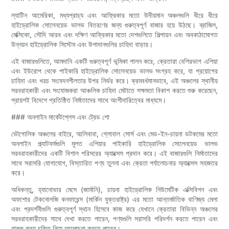
ল্যাটিন আমেরিকা, মধ্যপ্রাচ্য এবং আফ্রিকার মতো উদীয়মান অঞ্চলগুলি ধীরে ধীরে
হাইড্রোলিক সোলেনয়েড ভালভ বিতরণের জন্য গুরুত্বপূর্ণ বাজার হয়ে উঠছে। ব্রাজিল,
মেক্সিকো, সৌদি আরব এবং দক্ষিণ আফ্রিকার মতো দেশগুলিতে শিল্পায়ন এবং অবকাঠামোগত
উন্নয়ন হাইড্রোলিক সিস্টেম এবং উপাদানগুলির চাহিদা বাড়ায়।
এই বাজারগুলিতে, আমদানি একটি গুরুত্বপূর্ণ ভূমিকা পালন করে, ক্রেতারা বেশিরভাগ এশিয়া
এবং ইউরোপ থেকে পাইকারি হাইড্রোলিক সোলেনয়েড ভালভ সংগ্রহ করে, যা প্রয়োগের
চাহিদা এবং খরচ সংবেদনশীলতার উপর নির্ভর করে। ক্রমবর্ধমানভাবে, এই অঞ্চলের স্থানীয়
সরবরাহকারী এবং সংযোজকরা আঞ্চলিক চাহিদা মেটাতে সক্ষমতা বিকাশ করতে শুরু করেছেন,
প্রায়শই বিদেশে প্রতিষ্ঠিত নির্মাতাদের সাথে অংশীদারিত্বের মাধ্যমে।
### অনলাইন মার্কেটপ্লেস এবং ট্রেড শো
ভৌগোলিক অঞ্চলের বাইরে, আলিবাবা, গ্লোবাল সোর্স এবং মেড-ইন-চায়না ডটকমের মতো
অনলাইন প্ল্যাটফর্মগুলি মূলত এশিয়ার পাইকারি হাইড্রোলিক সোলেনয়েড ভালভ
সরবরাহকারীদের একটি বিশাল পরিসরের অ্যাক্সেস প্রদান করে। এই বাজারগুলি নির্মাতাদের
সাথে সরাসরি যোগাযোগ, বিস্তারিত পণ্য তুলনা এবং ক্রেতা পর্যালোচনার অ্যাক্সেস সহজতর
করে।
অধিকন্তু, হ্যানোভার মেসে (জার্মানি), চায়না হাইড্রোলিক নিউমেটিক এক্সিবিশন এবং
অফশোর টেকনোলজি কনফারেন্স (মার্কিন যুক্তরাষ্ট্র) এর মতো আন্তর্জাতিক বাণিজ্য মেলা
এবং প্রদর্শনীগুলি গুরুত্বপূর্ণ স্থান হিসেবে কাজ করে যেখানে ক্রেতারা বিভিন্ন অঞ্চলের
সরবরাহকারীদের সাথে দেখা করতে পারেন, পণ্যগুলি সরাসরি পরিদর্শন করতে পারেন এবং
বাল্ক ক্রয় চুক্তি নিয়ে আলোচনা করতে পারেন।