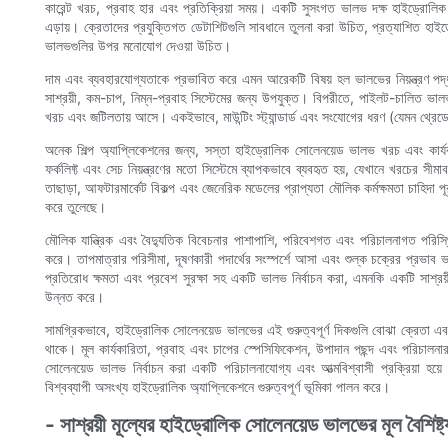
কারেন্ট খরচ, প্রবাহ হার এবং প্রতিক্রিয়া সময়। একটি সুসংগত ভালভ দক্ষ হাইড্রোলিক 
এড়ায়। ক্রেতাদের প্রযুক্তিগত ডেটাশিটগুলি সাবধানে তুলনা করা উচিত, প্রত্যাশিত হাইড
ভালভগুলির উপর মনোযোগ দেওয়া উচিত।
দাম এবং ব্যবহারযোগ্যতাকে প্রভাবিত করে এমন আরেকটি বিষয় হল ভালভের নিয়ন্ত্রণ পদ
সাশ্রয়ী, কম-চাপ, নিম্ন-প্রবাহ সিস্টেমের জন্য উপযুক্ত। বিপরীতে, পাইলট-চালিত ভালভ
খরচ এবং জটিলতায় আসে। একইভাবে, মাউন্টিং স্ট্যান্ডার্ড এবং সংযোগের ধরণ (যেমন থ্রেডেড 
অনেক শিল্প অ্যাপ্লিকেশনের জন্য, সস্তা হাইড্রোলিক সোলেনয়েড ভালভ খরচ এবং কার্য
ফর্কলিফ্ট এবং সেচ নিয়ন্ত্রণের মতো সিস্টেমে ব্যাপকভাবে ব্যবহৃত হয়, যেখানে খরচের সী
তাছাড়া, আফটারমার্কেট বিকল্প এবং জেনেরিক মডেলের প্রাপ্যতা মৌলিক কর্মক্ষমতা চাহিদা
করে তুলেছে।
মৌলিক যান্ত্রিক এবং বৈদ্যুতিক বিবেচনার পাশাপাশি, পরিবেশগত এবং পরিচালনাগত পরিস্থি
করে। তাপমাত্রার পরিসীমা, দূষণকারী পদার্থের সংস্পর্শে আসা এবং শুল্ক চক্রের প্রভাব
প্রতিরোধ ক্ষমতা এবং প্রবেশ সুরক্ষা সহ একটি ভালভ নির্বাচন করা, এমনকি একটি সাশ্রয়ী
উন্নত করে।
সামগ্রিকভাবে, হাইড্রোলিক সোলেনয়েড ভালভের এই গুরুত্বপূর্ণ দিকগুলি বোঝা ক্রেতা এব
থাকে। মূল কার্যকারিতা, প্রবাহ এবং চাপের স্পেসিফিকেশন, উপাদান পছন্দ এবং পরিচালন
সোলেনয়েড ভালভ নির্বাচন করা একটি পরিচালনাযোগ্য এবং আত্মবিশ্বাসী প্রক্রিয়া হয়ে
বিশ্বব্যাপী অসংখ্য হাইড্রোলিক অ্যাপ্লিকেশনে গুরুত্বপূর্ণ ভূমিকা পালন করে।
- সাশ্রয়ী মূল্যের হাইড্রোলিক সোলেনয়েড ভালভের মূল বৈশিষ্ট্