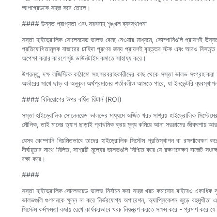
আপগ্রেডকে সহজ করে তোলে।
#### উন্নত প্রাপ্যতা এবং সরবরাহ শৃঙ্খল ব্যবস্থাপনা
সস্তা হাইড্রোলিক সোলেনয়েড ভালভ বেছে নেওয়ার মাধ্যমে, কোম্পানিগুলি প্রায়শই উন্
প্রতিযোগিতামূলক বাজারের চাহিদা পূরণের জন্য প্রায়শই বৃহত্তর স্টক এবং আরও বিস্তৃত 
অপেক্ষা করার কারণে সৃষ্ট ডাউনটাইম কমাতে সাহায্য করে।
উপরন্তু, দক্ষ লজিস্টিক কাঠামো সহ সরবরাহকারীদের কাছ থেকে সস্তা ভালভ সংগ্রহ করা ক
অর্ডারের সাথে ছাড় বা অনুকূল অর্থপ্রদানের শর্তাবলীও আসতে পারে, যা ইনভেন্টরি ব্যবস্থা
#### বিনিয়োগের উপর বর্ধিত রিটার্ন (ROI)
সস্তা হাইড্রোলিক সোলেনয়েড ভালভের মাধ্যমে অর্জিত খরচ সাশ্রয় হাইড্রোলিক সিস্টেমের
মৌলিক, তাই মানের ত্যাগ ছাড়াই প্রাথমিক ক্রয় মূল্য কমিয়ে আনা সরঞ্জামের জীবদ্দশায় আ
যেসব কোম্পানি নিয়মিতভাবে তাদের হাইড্রোলিক সিস্টেম প্রতিস্থাপন বা রক্ষণাবেক্ষণ কর
দীর্ঘায়ুতার সাথে মিলিত, সাশ্রয়ী মূল্যের ভালভগুলি নিশ্চিত করে যে রক্ষণাবেক্ষণ বাজেট 
রক্ষা করে।
####
সস্তা হাইড্রোলিক সোলেনয়েড ভালভ নির্বাচন করা সহজ খরচ কমানোর বাইরেও একাধিক সুবি
ভালভগুলি গুণমানকে ক্ষুন্ন না করে নির্ভরযোগ্য অপারেশন, অ্যাপ্লিকেশন জুড়ে বহুমুখী
সিস্টেম কর্মক্ষমতা বজায় রেখে কার্যকরভাবে খরচ নিয়ন্ত্রণ করতে সক্ষম করে - প্রমাণ করে 