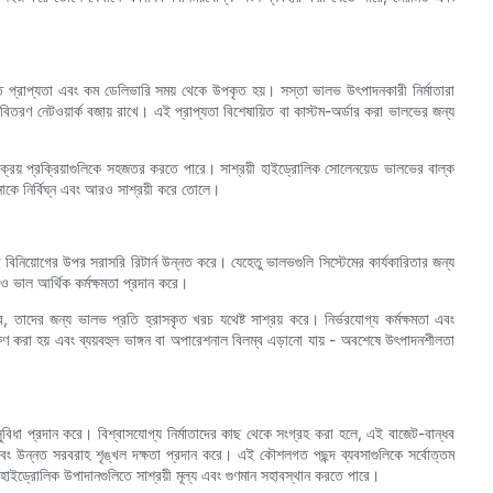
নত প্রাপ্যতা এবং কম ডেলিভারি সময় থেকে উপকৃত হয়। সস্তা ভালভ উৎপাদনকারী নির্মাতারা
বিতরণ নেটওয়ার্ক বজায় রাখে। এই প্রাপ্যতা বিশেষায়িত বা কাস্টম-অর্ডার করা ভালভের জন্য
্রয় প্রক্রিয়াগুলিকে সহজতর করতে পারে। সাশ্রয়ী হাইড্রোলিক সোলেনয়েড ভালভের বাল্ক
পনাকে নির্বিঘ্ন এবং আরও সাশ্রয়ী করে তোলে।
 বিনিয়োগের উপর সরাসরি রিটার্ন উন্নত করে। যেহেতু ভালভগুলি সিস্টেমের কার্যকারিতার জন্য
রও ভাল আর্থিক কর্মক্ষমতা প্রদান করে।
ে, তাদের জন্য ভালভ প্রতি হ্রাসকৃত খরচ যথেষ্ট সাশ্রয় করে। নির্ভরযোগ্য কর্মক্ষমতা এবং
সংরক্ষণ করা হয় এবং ব্যয়বহুল ভাঙ্গন বা অপারেশনাল বিলম্ব এড়ানো যায় - অবশেষে উৎপাদনশীলতা
ধা প্রদান করে। বিশ্বাসযোগ্য নির্মাতাদের কাছ থেকে সংগ্রহ করা হলে, এই বাজেট-বান্ধব
তা এবং উন্নত সরবরাহ শৃঙ্খল দক্ষতা প্রদান করে। এই কৌশলগত পছন্দ ব্যবসাগুলিকে সর্বোত্তম
যে হাইড্রোলিক উপাদানগুলিতে সাশ্রয়ী মূল্য এবং গুণমান সহাবস্থান করতে পারে।