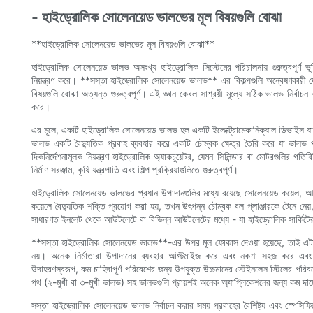
- হাইড্রোলিক সোলেনয়েড ভালভের মূল বিষয়গুলি বোঝা
**হাইড্রোলিক সোলেনয়েড ভালভের মূল বিষয়গুলি বোঝা**
হাইড্রোলিক সোলেনয়েড ভালভ অসংখ্য হাইড্রোলিক সিস্টেমের পরিচালনায় গুরুত্বপূর্ণ ভ
নিয়ন্ত্রণ করে। **সস্তা হাইড্রোলিক সোলেনয়েড ভালভ** এর বিকল্পগুলি অন্বেষণকারী 
বিষয়গুলি বোঝা অত্যন্ত গুরুত্বপূর্ণ। এই জ্ঞান কেবল সাশ্রয়ী মূল্যে সঠিক ভালভ নির্বাচ
করে।
এর মূলে, একটি হাইড্রোলিক সোলেনয়েড ভালভ হল একটি ইলেক্ট্রোমেকানিক্যাল ডিভাইস যা 
ভালভ একটি বৈদ্যুতিক প্রবাহ ব্যবহার করে একটি চৌম্বক ক্ষেত্র তৈরি করে যা ভালভ প
দিকনির্দেশনামূলক নিয়ন্ত্রণ হাইড্রোলিক অ্যাকচুয়েটর, যেমন সিলিন্ডার বা মোটরগুলির গতি
নির্মাণ সরঞ্জাম, কৃষি যন্ত্রপাতি এবং শিল্প প্রক্রিয়াগুলিতে গুরুত্বপূর্ণ।
হাইড্রোলিক সোলেনয়েড ভালভের প্রধান উপাদানগুলির মধ্যে রয়েছে সোলেনয়েড কয়েল, আর্
কয়েলে বৈদ্যুতিক শক্তি প্রয়োগ করা হয়, তখন উৎপন্ন চৌম্বক বল প্লাঞ্জারকে টেনে নেয
সাধারণত ইনলেট থেকে আউটলেটে বা বিভিন্ন আউটলেটের মধ্যে - যা হাইড্রোলিক সার্কিটের মধ্
**সস্তা হাইড্রোলিক সোলেনয়েড ভালভ**-এর উপর মূল ফোকাস দেওয়া হয়েছে, তাই এটা তুলে ধ
নয়। অনেক নির্মাতারা উপাদানের ব্যবহার অপ্টিমাইজ করে এবং নকশা সহজ করে এবং ভা
উদাহরণস্বরূপ, কম চাহিদাপূর্ণ পরিবেশের জন্য উপযুক্ত উচ্চমানের স্টেইনলেস স্টিলের পরি
পথ (২-মুখী বা ৩-মুখী ভালভ) সহ ভালভগুলি প্রায়শই অনেক অ্যাপ্লিকেশনের জন্য কম দাম
সস্তা হাইড্রোলিক সোলেনয়েড ভালভ নির্বাচন করার সময় প্রবাহের বৈশিষ্ট্য এবং স্পেস