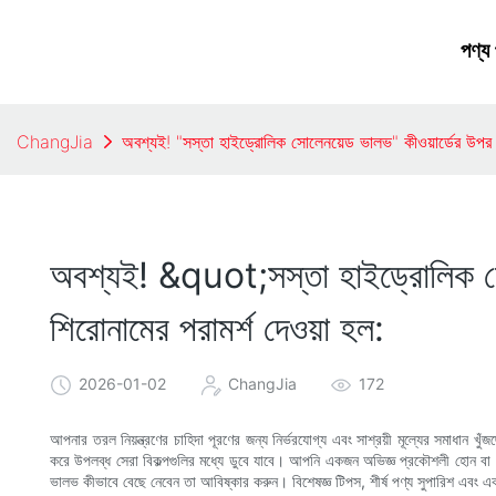
পণ্য
ChangJia
অবশ্যই! "সস্তা হাইড্রোলিক সোলেনয়েড ভালভ" কীওয়ার্ডের উপর ভ
অবশ্যই! &quot;সস্তা হাইড্রোলিক সো
শিরোনামের পরামর্শ দেওয়া হল:
2026-01-02
ChangJia
172
আপনার তরল নিয়ন্ত্রণের চাহিদা পূরণের জন্য নির্ভরযোগ্য এবং সাশ্রয়ী মূল্যের সমাধান
করে উপলব্ধ সেরা বিকল্পগুলির মধ্যে ডুবে যাবে। আপনি একজন অভিজ্ঞ প্রকৌশলী হোন বা DI
ভালভ কীভাবে বেছে নেবেন তা আবিষ্কার করুন। বিশেষজ্ঞ টিপস, শীর্ষ পণ্য সুপারিশ এবং একট