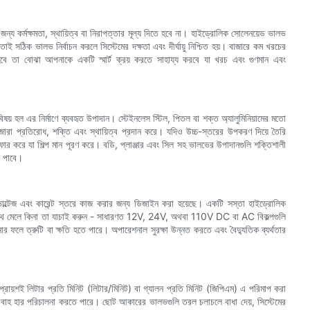
ন্য কর্মক্ষমতা, স্থায়িত্ব বা নিরাপত্তার মূল্য দিতে হবে না। হাইড্রোলিক সোলেনয়েড ভালভ
, তাই সঠিক ভালভ নির্বাচন করলে সিস্টেমের দক্ষতা এবং দীর্ঘায়ু নিশ্চিত হয়। বাজারে কম খরচের
ে হবে তা বোঝা আপনাকে একটি স্মার্ট ক্রয় করতে সাহায্য করবে যা খরচ এবং গুণমান এবং
য় হল এর নির্মাণে ব্যবহৃত উপাদান। স্টেইনলেস স্টিল, পিতল বা শক্ত অ্যালুমিনিয়ামের মতো
 জারা প্রতিরোধ, শক্তি এবং স্থায়িত্ব প্রদান করে। যদিও উচ্চ-স্তরের উপকরণ দিয়ে তৈরি
ি অফার করে যা শিল্প মান পূরণ করে। বডি, প্লাঞ্জার এবং সিল সহ ভালভের উপাদানগুলি শক্তিশালী
াস পাবে।
ভোল্টেজ এবং কারেন্ট স্তরে কাজ করার জন্য ডিজাইন করা হয়েছে। একটি সস্তা হাইড্রোলিক
র সাথে মেলে কিনা তা যাচাই করুন - সাধারণত 12V, 24V, অথবা 110V DC বা AC বিকল্পগুলি
েনার ফলে ত্রুটি বা ক্ষতি হতে পারে। অপারেশনাল সুরক্ষা উন্নত করতে এবং বৈদ্যুতিক ব্যর্থতার
া প্রায়শই লিটার প্রতি মিনিট (লিটার/মিনিট) বা গ্যালন প্রতি মিনিট (জিপিএম) এ পরিমাপ করা
 প্রবাহ হার পরিচালনা করতে পারে। ছোট আকারের ভালভগুলি তরল চলাচলে বাধা দেয়, সিস্টেমের