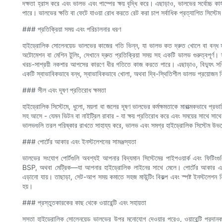
দক্ষতা হ্রাস করে এবং ভালভ এবং পাম্পের ক্ষয় বৃদ্ধি করে। এছাড়াও, ভালভের সর্বোচ্চ ক
পারে। ভালভের ক্ষতি বা ফেটে যাওয়া রোধ করতে রেট করা চাপ সর্বাধিক প্রত্যাশিত সিস্টেম
### প্রতিক্রিয়া সময় এবং পরিচালনার ধরণ
হাইড্রোলিক সোলেনয়েড ভালভের কাজের গতি ভিন্ন, যা ভালভ কত দ্রুত খোলে বা বন্ধ হয় তা
অটোমেশন বা মেশিন টুলিং, সেখানে দ্রুত প্রতিক্রিয়া সময় সহ একটি ভালভ গুরুত্বপূর্
খরচ-সাশ্রয়ী নকশার আপসের কারণে ধীর গতিতে কাজ করতে পারে। এছাড়াও, বিদ্যুৎ সর
একটি স্বাভাবিকভাবে বন্ধ, স্বাভাবিকভাবে খোলা, অথবা দ্বি-স্থিতিশীল ভালভ প্রয়োজন 
### সীল এবং দূষণ প্রতিরোধ ক্ষমতা
হাইড্রোলিক সিস্টেমে, ধুলো, ময়লা বা জলের দূষণ ভালভের কর্মক্ষমতাকে মারাত্মকভাবে প
সহ আসে - যেমন ভিটন বা নাইট্রিল রাবার - যা ক্ষয় প্রতিরোধ করে এবং সময়ের সাথে সাথে 
ভালভগুলি তরল পরিষ্কার রাখতে সাহায্য করে, ভালভ এবং সমগ্র হাইড্রোলিক সিস্টেম উভয
### পোর্টের আকার এবং ইনস্টলেশনের সামঞ্জস্যতা
ভালভের সংযোগ পোর্টগুলি অবশ্যই আপনার বিদ্যমান সিস্টেমের পাইপওয়ার্ক এবং ফিটিংগ
BSP, অথবা মেট্রিক—যা আপনার হাইড্রোলিক লাইনের সাথে মেলে। পোর্টের আকার এবং থ্
এড়ানো যায়। তাছাড়া, সেট-আপ সময় কমাতে সহজ মাউন্টিং বিকল্প এবং স্পষ্ট ইনস্টলেশ
হয়।
### প্রস্তুতকারকের কাছ থেকে ওয়ারেন্টি এবং সহায়তা
সস্তা হাইড্রোলিক সোলেনয়েড ভালভের উপর মনোযোগ দেওয়ার পরেও, ওয়ারেন্টি প্রদানকার