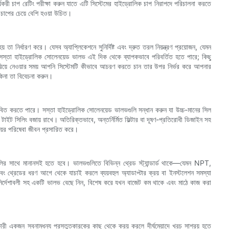
ার্যকরী চাপ রেটিং পরীক্ষা করুন যাতে এটি সিস্টেমের হাইড্রোলিক চাপ নিরাপদে পরিচালনা করতে
 চাপের চেয়ে বেশি হওয়া উচিত।
 নির্ধারণ করে। যেসব অ্যাপ্লিকেশনে সুনির্দিষ্ট এবং দ্রুত তরল নিয়ন্ত্রণ প্রয়োজন, যেমন
ণ। সস্তা হাইড্রোলিক সোলেনয়েড ভালভ এই দিক থেকে ব্যাপকভাবে পরিবর্তিত হতে পারে; কিছু
িয়ে নেওয়ার সময় আপনি সিস্টেমটি কীভাবে আচরণ করতে চান তার উপর নির্ভর করে আপনার
কিনা তা বিবেচনা করুন।
্রভাবিত করতে পারে। সস্তা হাইড্রোলিক সোলেনয়েড ভালভগুলি সন্ধান করুন যা উচ্চ-মানের সিল
টাইট সিলিং বজায় রাখে। অতিরিক্তভাবে, অন্তর্নির্মিত ফিল্টার বা দূষণ-প্রতিরোধী ডিজাইন সহ
়ের পরিষেবা জীবন প্রসারিত করে।
ুলির সাথে মানানসই হতে হবে। ভালভগুলিতে বিভিন্ন থ্রেড স্ট্যান্ডার্ড থাকে—যেমন NPT,
রেডের ধরণ আগে থেকে যাচাই করলে ব্যয়বহুল অ্যাডাপ্টার ক্রয় বা ইনস্টলেশন সমস্যা
ন নির্দেশাবলী সহ একটি ভালভ বেছে নিন, বিশেষ করে যখন বাজেট কম থাকে এবং মাঠে কাজ করা
ী একজন স্বনামধন্য প্রস্তুতকারকের কাছ থেকে ক্রয় করলে দীর্ঘমেয়াদে খরচ সাশ্রয় হতে