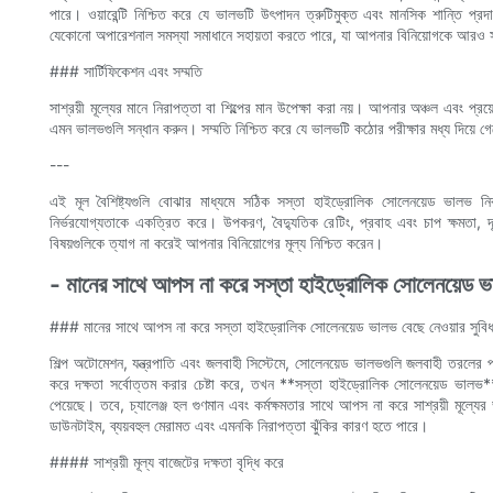
পারে। ওয়ারেন্টি নিশ্চিত করে যে ভালভটি উৎপাদন ত্রুটিমুক্ত এবং মানসিক শান্তি প্র
যেকোনো অপারেশনাল সমস্যা সমাধানে সহায়তা করতে পারে, যা আপনার বিনিয়োগকে আরও স
### সার্টিফিকেশন এবং সম্মতি
সাশ্রয়ী মূল্যের মানে নিরাপত্তা বা শিল্পের মান উপেক্ষা করা নয়। আপনার অঞ্চল এবং 
এমন ভালভগুলি সন্ধান করুন। সম্মতি নিশ্চিত করে যে ভালভটি কঠোর পরীক্ষার মধ্য দিয়ে গ
---
এই মূল বৈশিষ্ট্যগুলি বোঝার মাধ্যমে সঠিক সস্তা হাইড্রোলিক সোলেনয়েড ভালভ নির্ব
নির্ভরযোগ্যতাকে একত্রিত করে। উপকরণ, বৈদ্যুতিক রেটিং, প্রবাহ এবং চাপ ক্ষমতা, দূষণ 
বিষয়গুলিকে ত্যাগ না করেই আপনার বিনিয়োগের মূল্য নিশ্চিত করেন।
- মানের সাথে আপস না করে সস্তা হাইড্রোলিক সোলেনয়েড ভাল
### মানের সাথে আপস না করে সস্তা হাইড্রোলিক সোলেনয়েড ভালভ বেছে নেওয়ার সুবিধ
শিল্প অটোমেশন, যন্ত্রপাতি এবং জলবাহী সিস্টেমে, সোলেনয়েড ভালভগুলি জলবাহী তরলের প্রবাহ
করে দক্ষতা সর্বোত্তম করার চেষ্টা করে, তখন **সস্তা হাইড্রোলিক সোলেনয়েড ভালভ** এর
পেয়েছে। তবে, চ্যালেঞ্জ হল গুণমান এবং কর্মক্ষমতার সাথে আপস না করে সাশ্রয়ী মূল্
ডাউনটাইম, ব্যয়বহুল মেরামত এবং এমনকি নিরাপত্তা ঝুঁকির কারণ হতে পারে।
#### সাশ্রয়ী মূল্য বাজেটের দক্ষতা বৃদ্ধি করে