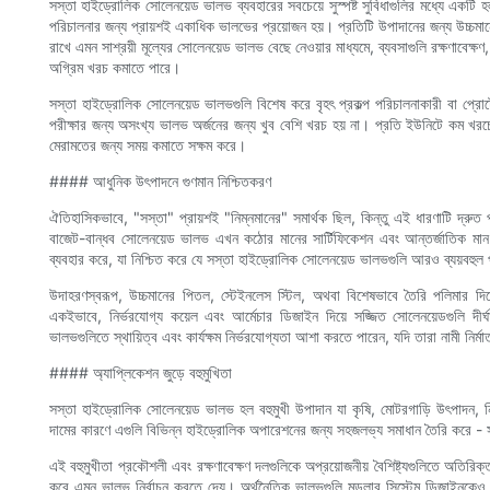
সস্তা হাইড্রোলিক সোলেনয়েড ভালভ ব্যবহারের সবচেয়ে সুস্পষ্ট সুবিধাগুলির মধ্যে একটি হ
পরিচালনার জন্য প্রায়শই একাধিক ভালভের প্রয়োজন হয়। প্রতিটি উপাদানের জন্য উচ্চমানের 
রাখে এমন সাশ্রয়ী মূল্যের সোলেনয়েড ভালভ বেছে নেওয়ার মাধ্যমে, ব্যবসাগুলি রক্ষণাবেক্ষণ
অগ্রিম খরচ কমাতে পারে।
সস্তা হাইড্রোলিক সোলেনয়েড ভালভগুলি বিশেষ করে বৃহৎ প্রকল্প পরিচালনাকারী বা প্রোট
পরীক্ষার জন্য অসংখ্য ভালভ অর্জনের জন্য খুব বেশি খরচ হয় না। প্রতি ইউনিটে কম খরচে 
মেরামতের জন্য সময় কমাতে সক্ষম করে।
#### আধুনিক উৎপাদনে গুণমান নিশ্চিতকরণ
ঐতিহাসিকভাবে, "সস্তা" প্রায়শই "নিম্নমানের" সমার্থক ছিল, কিন্তু এই ধারণাটি দ্রুত
বাজেট-বান্ধব সোলেনয়েড ভালভ এখন কঠোর মানের সার্টিফিকেশন এবং আন্তর্জাতিক মান পূরণ
ব্যবহার করে, যা নিশ্চিত করে যে সস্তা হাইড্রোলিক সোলেনয়েড ভালভগুলি আরও ব্যয়বহুল প্
উদাহরণস্বরূপ, উচ্চমানের পিতল, স্টেইনলেস স্টিল, অথবা বিশেষভাবে তৈরি পলিমার দিয
একইভাবে, নির্ভরযোগ্য কয়েল এবং আর্মেচার ডিজাইন দিয়ে সজ্জিত সোলেনয়েডগুলি দীর
ভালভগুলিতে স্থায়িত্ব এবং কার্যক্ষম নির্ভরযোগ্যতা আশা করতে পারেন, যদি তারা নামী নির্
#### অ্যাপ্লিকেশন জুড়ে বহুমুখিতা
সস্তা হাইড্রোলিক সোলেনয়েড ভালভ হল বহুমুখী উপাদান যা কৃষি, মোটরগাড়ি উৎপাদন, নির
দামের কারণে এগুলি বিভিন্ন হাইড্রোলিক অপারেশনের জন্য সহজলভ্য সমাধান তৈরি করে - সহজ
এই বহুমুখীতা প্রকৌশলী এবং রক্ষণাবেক্ষণ দলগুলিকে অপ্রয়োজনীয় বৈশিষ্ট্যগুলিতে অতিরিক্
করে এমন ভালভ নির্বাচন করতে দেয়। অর্থনৈতিক ভালভগুলি মডুলার সিস্টেম ডিজাইনকেও