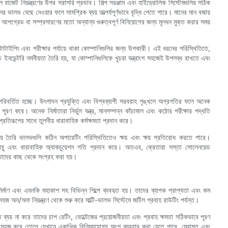
ল বাজেট নিয়ন্ত্রণের উপর সরাসরি প্রভাব। শিল্প সরঞ্জাম এবং হাইড্রোলিক সিস্টেমগুলির সঠিক
ভালভ বেছে নেওয়ার ফলে সামগ্রিক ব্যয় তাত্পর্যপূর্ণভাবে বৃদ্ধি পেতে পারে। মানের মান বজায়
, আপগ্রেড বা সম্প্রসারণের মতো অন্যান্য গুরুত্বপূর্ণ বিনিয়োগের জন্য মূলধন মুক্ত করার সময়
োটাইপিং এবং পরীক্ষার পর্যায়ে থাকা কোম্পানিগুলির জন্য উপকারী। এই ধরনের পরিস্থিতিতে,
ইনভেন্টরি নমনীয়তা তৈরি হয়, যা কোম্পানিগুলিকে খুচরা যন্ত্রাংশ সহজেই উপলব্ধ রাখতে এবং
 পরিবর্তিত হচ্ছে। উৎপাদন প্রযুক্তি এবং বিশ্বব্যাপী সরবরাহ শৃঙ্খলে অগ্রগতির ফলে অনেক
 করে। অনেক নির্মাতারা নির্ভুল যন্ত্র, মানসম্পন্ন কাঁচামাল এবং কঠোর পরীক্ষার পদ্ধতি
রতিরূপের সাথে তুলনীয় ধারাবাহিক কর্মক্ষমতা প্রদান করে।
়ে তৈরি ভালভগুলি কঠিন অপারেটিং পরিস্থিতিতেও ক্ষয় এবং ক্ষয় প্রতিরোধ করতে পারে।
্ঘায়ু এবং ধারাবাহিক অ্যাকচুয়েশন গতি প্রদান করে। অতএব, ক্রেতারা সস্তা সোলেনয়েড
মাতাদের কাছ থেকে সংগ্রহ করা হয়।
্মাণ এবং এমনকি মহাকাশ সহ বিভিন্ন শিল্পে ব্যবহৃত হয়। তাদের ব্যাপক প্রাপ্যতা এবং কম
 অন/অফ নিয়ন্ত্রণ থেকে শুরু করে মাল্টি-ভালভ সিস্টেমে জটিল প্রবাহ রাউটিং পর্যন্ত।
ত ব্যয় না করে তাদের চাপ রেটিং, ভোল্টেজের প্রয়োজনীয়তা এবং প্রবাহ ক্ষমতা সঠিকভাবে পূরণ
 সহজ করে তোলে যেখানে একাধিক বিনিময়যোগ্য অংশ ব্যবহার করা যেতে পারে, মেরামত এবং