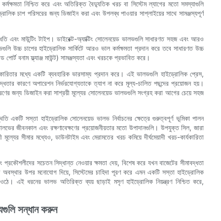
কর্মক্ষমতা নিশ্চিত করে এবং অতিরিক্ত বৈদ্যুতিক খরচ বা সিস্টেম ল্যাগের মতো সমস্যাগুলি
্রোলিক চাপ পরিসরের জন্য ডিজাইন করা এবং উপলব্ধ পাওয়ার সাপ্লাইয়ের সাথে সামঞ্জস্যপূর্ণ
্ধতি এবং মাউন্টিং টাইপ। ডাইরেক্ট-অ্যাক্টিং সোলেনয়েড ভালভগুলি সাধারণত সহজ এবং আরও
গুলি উচ্চ চাপের হাইড্রোলিক সার্কিটে আরও ভাল কর্মক্ষমতা প্রদান করে তবে সাধারণত উচ্চ
পোর্ট বনাম ফ্ল্যাঞ্জ মাউন্ট) সামঞ্জস্যতা এবং খরচকে প্রভাবিত করে।
কারিতার মধ্যে একটি ব্যবহারিক ভারসাম্য প্রদান করে। এই ভালভগুলি হাইড্রোলিক প্রেস,
মাবদ্ধতার কারণে অপারেশন নির্ভরযোগ্যতাকে ত্যাগ না করে মূল্য-চালিত পছন্দের প্রয়োজন হয়।
 পূরণের জন্য ডিজাইন করা সাশ্রয়ী মূল্যের সোলেনয়েড ভালভগুলি সংগ্রহ করা আগের চেয়ে সহজ
তি একটি সস্তা হাইড্রোলিক সোলেনয়েড ভালভ নির্বাচনের ক্ষেত্রে গুরুত্বপূর্ণ ভূমিকা পালন
 ভালভের জীবনকাল এবং রক্ষণাবেক্ষণের প্রয়োজনীয়তার মতো উপাদানগুলি। উপযুক্ত সিল, জারা
 মূল্যের সীমার মধ্যেও, ডাউনটাইম এবং মেরামতের খরচ কমিয়ে দীর্ঘমেয়াদী খরচ-কার্যকারিতা
ং প্রকৌশলীদের সচেতন সিদ্ধান্ত নেওয়ার ক্ষমতা দেয়, বিশেষ করে যখন বাজেটের সীমাবদ্ধতা
ার অবস্থার উপর মনোযোগ দিয়ে, সিস্টেমের চাহিদা পূরণ করে এমন একটি সস্তা হাইড্রোলিক
 ওঠে। এই ধরনের ভালভ অতিরিক্ত ব্যয় ছাড়াই মসৃণ হাইড্রোলিক নিয়ন্ত্রণ নিশ্চিত করে,
যগুলি সন্ধান করুন