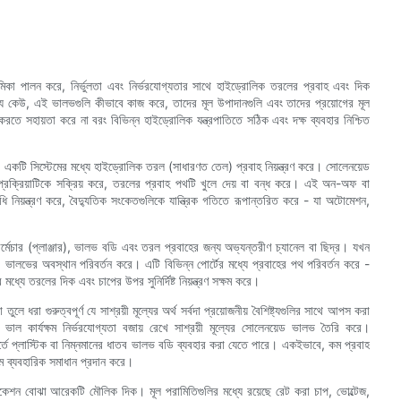
ূমিকা পালন করে, নির্ভুলতা এবং নির্ভরযোগ্যতার সাথে হাইড্রোলিক তরলের প্রবাহ এবং দিক
যে কেউ, এই ভালভগুলি কীভাবে কাজ করে, তাদের মূল উপাদানগুলি এবং তাদের প্রয়োগের মূল
ন করতে সহায়তা করে না বরং বিভিন্ন হাইড্রোলিক যন্ত্রপাতিতে সঠিক এবং দক্ষ ব্যবহার নিশ্চিত
একটি সিস্টেমের মধ্যে হাইড্রোলিক তরল (সাধারণত তেল) প্রবাহ নিয়ন্ত্রণ করে। সোলেনয়েড
্রক্রিয়াটিকে সক্রিয় করে, তরলের প্রবাহ পথটি খুলে দেয় বা বন্ধ করে। এই অন-অফ বা
বিধি নিয়ন্ত্রণ করে, বৈদ্যুতিক সংকেতগুলিকে যান্ত্রিক গতিতে রূপান্তরিত করে - যা অটোমেশন,
মেচার (প্লাঞ্জার), ভালভ বডি এবং তরল প্রবাহের জন্য অভ্যন্তরীণ চ্যানেল বা ছিদ্র। যখন
়, ভালভের অবস্থান পরিবর্তন করে। এটি বিভিন্ন পোর্টের মধ্যে প্রবাহের পথ পরিবর্তন করে -
যে তরলের দিক এবং চাপের উপর সুনির্দিষ্ট নিয়ন্ত্রণ সক্ষম করে।
রা গুরুত্বপূর্ণ যে সাশ্রয়ী মূল্যের অর্থ সর্বদা প্রয়োজনীয় বৈশিষ্ট্যগুলির সাথে আপস করা
ল কার্যক্ষম নির্ভরযোগ্যতা বজায় রেখে সাশ্রয়ী মূল্যের সোলেনয়েড ভালভ তৈরি করে।
বর্তে প্লাস্টিক বা নিম্নমানের ধাতব ভালভ বডি ব্যবহার করা যেতে পারে। একইভাবে, কম প্রবাহ
ে ব্যবহারিক সমাধান প্রদান করে।
িফিকেশন বোঝা আরেকটি মৌলিক দিক। মূল পরামিতিগুলির মধ্যে রয়েছে রেট করা চাপ, ভোল্টেজ,