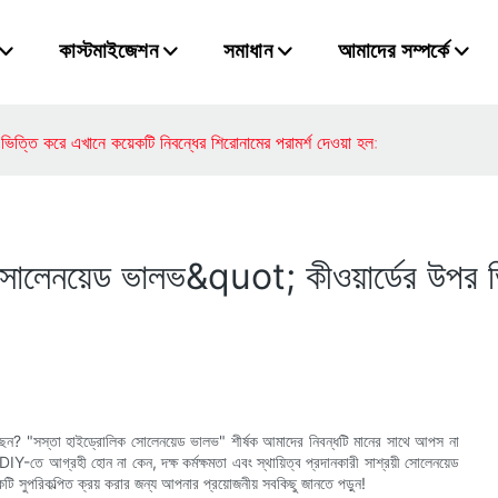
কাস্টমাইজেশন
সমাধান
আমাদের সম্পর্কে
িত্তি করে এখানে কয়েকটি নিবন্ধের শিরোনামের পরামর্শ দেওয়া হল:
লেনয়েড ভালভ&quot; কীওয়ার্ডের উপর ভিত
 খুঁজছেন? "সস্তা হাইড্রোলিক সোলেনয়েড ভালভ" শীর্ষক আমাদের নিবন্ধটি মানের সাথে আপস না
Y-তে আগ্রহী হোন না কেন, দক্ষ কর্মক্ষমতা এবং স্থায়িত্ব প্রদানকারী সাশ্রয়ী সোলেনয়েড
ি সুপরিকল্পিত ক্রয় করার জন্য আপনার প্রয়োজনীয় সবকিছু জানতে পড়ুন!