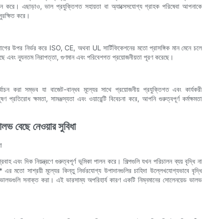
দান করে। এছাড়াও, ভাল প্রযুক্তিগত সহায়তা বা অ্যাক্সেসযোগ্য গ্রাহক পরিষেবা আপনাকে
ুরক্ষিত করে।
প্রয়োগের উপর নির্ভর করে ISO, CE, অথবা UL সার্টিফিকেশনের মতো প্রাসঙ্গিক মান মেনে চলে
েছে এবং ন্যূনতম নিরাপত্তা, গুণমান এবং পরিবেশগত প্রয়োজনীয়তা পূরণ করেছে।
াচন করা সম্ভব যা বাজেট-বান্ধব মূল্যের সাথে প্রয়োজনীয় প্রযুক্তিগত এবং কার্যকরী
প্রতিরোধ ক্ষমতা, সামঞ্জস্যতা এবং ওয়ারেন্টি বিবেচনা করে, আপনি গুরুত্বপূর্ণ কর্মক্ষমতা
ভ বেছে নেওয়ার সুবিধা
া
 এবং দিক নিয়ন্ত্রণে গুরুত্বপূর্ণ ভূমিকা পালন করে। শিল্পগুলি যখন পরিচালন ব্যয় বৃদ্ধি না
 মতো সাশ্রয়ী মূল্যের কিন্তু নির্ভরযোগ্য উপাদানগুলির চাহিদা উল্লেখযোগ্যভাবে বৃদ্ধি
যের ভালভগুলি সনাক্ত করা। এই ভারসাম্য অপরিহার্য কারণ একটি নিম্নমানের সোলেনয়েড ভালভ