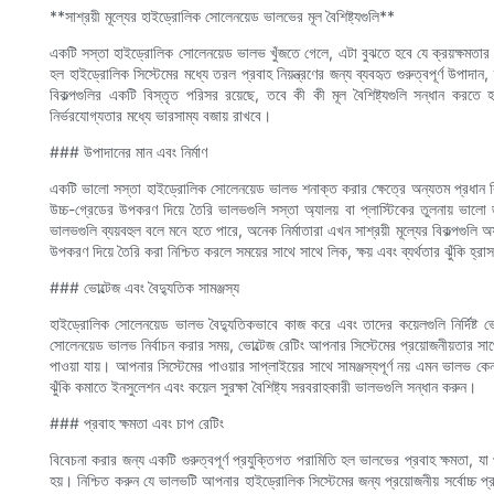
**সাশ্রয়ী মূল্যের হাইড্রোলিক সোলেনয়েড ভালভের মূল বৈশিষ্ট্যগুলি**
একটি সস্তা হাইড্রোলিক সোলেনয়েড ভালভ খুঁজতে গেলে, এটা বুঝতে হবে যে ক্রয়ক্ষমতার জ
হল হাইড্রোলিক সিস্টেমের মধ্যে তরল প্রবাহ নিয়ন্ত্রণের জন্য ব্যবহৃত গুরুত্বপূর্ণ উপাদান
বিকল্পগুলির একটি বিস্তৃত পরিসর রয়েছে, তবে কী কী মূল বৈশিষ্ট্যগুলি সন্ধান করত
নির্ভরযোগ্যতার মধ্যে ভারসাম্য বজায় রাখবে।
### উপাদানের মান এবং নির্মাণ
একটি ভালো সস্তা হাইড্রোলিক সোলেনয়েড ভালভ শনাক্ত করার ক্ষেত্রে অন্যতম প্রধান বিষ
উচ্চ-গ্রেডের উপকরণ দিয়ে তৈরি ভালভগুলি সস্তা অ্যালয় বা প্লাস্টিকের তুলনায় ভালো
ভালভগুলি ব্যয়বহুল বলে মনে হতে পারে, অনেক নির্মাতারা এখন সাশ্রয়ী মূল্যের বিকল্পগুল
উপকরণ দিয়ে তৈরি করা নিশ্চিত করলে সময়ের সাথে সাথে লিক, ক্ষয় এবং ব্যর্থতার ঝুঁকি হ্র
### ভোল্টেজ এবং বৈদ্যুতিক সামঞ্জস্য
হাইড্রোলিক সোলেনয়েড ভালভ বৈদ্যুতিকভাবে কাজ করে এবং তাদের কয়েলগুলি নির্দিষ্ট 
সোলেনয়েড ভালভ নির্বাচন করার সময়, ভোল্টেজ রেটিং আপনার সিস্টেমের প্রয়োজনীয়তা
পাওয়া যায়। আপনার সিস্টেমের পাওয়ার সাপ্লাইয়ের সাথে সামঞ্জস্যপূর্ণ নয় এমন ভালভ ক
ঝুঁকি কমাতে ইনসুলেশন এবং কয়েল সুরক্ষা বৈশিষ্ট্য সরবরাহকারী ভালভগুলি সন্ধান করুন।
### প্রবাহ ক্ষমতা এবং চাপ রেটিং
বিবেচনা করার জন্য একটি গুরুত্বপূর্ণ প্রযুক্তিগত পরামিতি হল ভালভের প্রবাহ ক্ষমতা, য
হয়। নিশ্চিত করুন যে ভালভটি আপনার হাইড্রোলিক সিস্টেমের জন্য প্রয়োজনীয় সর্বোচ্চ