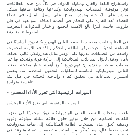
واستخراج النفط والغاز، ومناولة المواد. في كلٍّ من هذه القطاعات،
تؤثر موثوقية المضخات الهيدروليكية وكفاءتها وكثافة طاقتها بشكل
مباشر على الإنتاجية وجودة المنتج. على سبيل المثال، في قطاع
الفضاء، تُعد القدرة على التحكم في أنظمة الطاقة الموائعية في ظل
ظروف قاسية أمرًا بالغ الأهمية لتجميع واختبار المكونات المعرضة
لضغوط عالية بدقة.
في الختام، تلعب مضخات الضغط العالي الهيدروليكية دورًا أساسيًا في
الصناعة الحديثة، حيث توفر الطاقة والتحكم والكفاءة اللازمة لمجموعة
واسعة من التطبيقات. قدرتها على توفير سائل هيدروليكي عالي الضغط
بأمان ودقة، تُحوّل المدخلات الميكانيكية إلى حركة قوية ومُتحكم بها عبر
منصات صناعية متعددة. إن فهم دورها يُبرز أهمية اختيار مضخة الضغط
العالي الهيدروليكية المناسبة لمتطلبات التشغيل المحددة، مما يضمن
استمرار الصناعات في تحقيق كفاءة وإنتاجية مُحسّنة في ظل بيئة
تنافسية متزايدة.
- الميزات الرئيسية التي تعزز الأداء المحسن
الميزات الرئيسية التي تعزز الأداء المحسّن
تلعب مضخات الضغط العالي الهيدروليكية دورًا محوريًا في تعزيز
الكفاءة الصناعية من خلال توفير حلول طاقة سائلة موثوقة وقوية
ودقيقة. تُحوّل هذه المضخات الطاقة الميكانيكية إلى طاقة هيدروليكية
تحت ضغط عالٍ، مما يُمكّن من استخدام تطبيقات ثقيلة متنوعة في