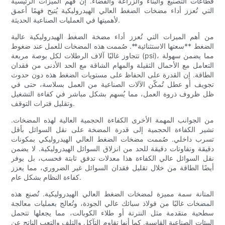
قطاعات التصنيع والبناء والزراعة والفضاء. إن فهم الميزات الرئيسية
التي تُعزز أداء مضخات الضغط العالي الهيدروليكية يُتيح فهمًا أعمق
لأهميتها في العمليات الصناعية الحديثة.
من أهم الميزات التي تُعزز أداء مضخة الضغط الهيدروليكية عالية
الضغط **سعتها الاستثنائية**. صُممت هذه المضخات للعمل عند ضغوط
تتجاوز غالبًا آلاف الرطلات لكل بوصة مربعة (psi)، مما يضمن سهولة
التعامل مع الأحمال الثقيلة والمهام الشاقة مع الحد الأدنى من فقدان
الطاقة. إن القدرة على الحفاظ على مستويات الضغط هذه دون حدوث
تجويف أو عطل تُمكّن الآلات الصناعية من العمل بسلاسة، حتى في
ظل ظروف ذروة العمل، مما يُسهم بشكل مباشر في كفاءة التشغيل
وتقليل فترات التوقف.
من الجوانب المهمة الأخرى الكفاءة الحجمية العالية لهذه المضخات.
تشير الكفاءة الحجمية إلى قدرة المضخة على نقل السوائل بأقل
تسرب داخلي. صُممت مضخات الضغط العالي الهيدروليكي بمكونات
دقيقة وتفاوتات دقيقة للحد من انزلاق السوائل الهيدروليكية. لا يضمن
نقل السوائل عالي الكفاءة هذا معدلات تدفق ثابتة فحسب، بل يوفر
أيضًا الطاقة من خلال تقليل فقدان السوائل غير الضروري، مما يعزز
كفاءة النظام بشكل عام.
المتانة سمة مميزة لمضخات الضغط العالي الهيدروليكية. تُصنع هذه
المضخات غالبًا من فولاذ سبائك عالي الجودة، وتُعالج بعمليات معالجة
سطحية متقدمة مثل النترتة أو طلاء الكوبالت، مما يجعلها تتحمل
البيئات الصناعية القاسية. كما أنها تقاوم التآكل والتلف والتعب الناتج عن