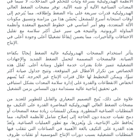
الأنظمة الهيدروليكية بسرعة وثبات للتحكم في المدخلات، لا سيما في
المعدات الصناعية الآلية أو شبه الآلية. توفر مضخات الضغط العالي
الهيدروليكية قدرات سريعة على بناء الضغط وإطلاقه، مما يُترجم إلى
أوقات استجابة أسرع للمشغل. يُحسّن هذا من مزامنة وتنسيق مكونات
الآلة المتعددة، وهو أمر أساسي في خطوط التجميع المعقدة وأنظمة
المناولة الروبوتية. والنتيجة هي سير عمل أكثر سلاسة مع تقليل
الاختناقات والتأخيرات، مما يضمن إيقاعًا تشغيليًا أعلى وجودة أعلى في
الإنتاج.
يتأثر استخدام المضخات الهيدروليكية عالية الضغط إيجابًا بكفاءة
الصيانة. فالمضخات المصممة لتحمل الضغط الشديد والإجهادات
التشغيلية تتميز عادةً بفترات خدمة أطول ومتانة أعلى. تُقلل هذه
الخصائص من تكرار الأعطال غير المتوقعة، وتتيح جداول صيانة أكثر
تنبؤًا، ويمكن التخطيط لها خلال فترات الإنتاج غير الحرجة. كما يُسهم
انخفاض الانقطاعات والقدرة على إدارة سلامة المعدات بشكل استباقي
في تحقيق إنتاجية عالية مستدامة دون المساس بزمن التشغيل.
علاوة على ذلك، يُتيح التصميم المعياري والقابل للتطوير للعديد من
مضخات الضغط العالي الهيدروليكية المعاصرة القدرة على التكيف مع
المتطلبات الصناعية المتطورة. ويمكن للمنشآت زيادة سعة المضخات أو
دمج تقنيات جديدة دون الحاجة إلى إصلاح شامل للأنظمة الحالية، مما
يُحافظ على الإنتاجية، بل ويُعززها، مع تطور العمليات الصناعية. وتُعدّ
هذه القدرة على التكيف بالغة الأهمية في الصناعات التي تتقلب فيها
المتطلبات التشغيلية بسبب دورات الإنتاج الموسمية أو تقلبات ظروف