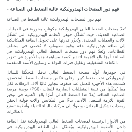
- فهم دور المضخات الهيدروليكية عالية الضغط في الصناعة
فهم دور المضخات الهيدروليكية عالية الضغط في الصناعة
تُعدّ مضخات الضغط العالي الهيدروليكية مكوناتٍ محورية في العمليات
الصناعية الحديثة، حيث تُشكّل جوهر الأنظمة الهيدروليكية التي تُشغّل
الآلات والعمليات المعقدة. وتُعزّز قدرتها على تحويل الطاقة الميكانيكية
إلى طاقة هيدروليكية بدقة وقوة تطبيقاتٍ لا تُحصى في مختلف
القطاعات. ويُعدّ فهم دور مضخات الضغط العالي الهيدروليكية في
الصناعة أمرًا بالغ الأهمية لتقدير كيفية مساهمة هذه الأجهزة في تعزيز
الكفاءة التشغيلية، وتقليل فترات التوقف، وتمكين الأتمتة المتقدمة.
في جوهرها، تُولّد مضخة الضغط العالي تدفقًا مُتحكّمًا للسائل
الهيدروليكي تحت ضغط كبير. وعلى عكس مضخات الضغط المنخفض،
صُممت هذه الأجهزة للعمل عند ضغوط تتجاوز غالبًا آلاف الرطلات لكل
بوصة مربعة (PSI)، مما يُمكّنها من تلبية المتطلبات الصارمة للبيئات
الصناعية الشاقة. يُعدّ هذا الضغط العالي أمرًا بالغ الأهمية في توفير
القوة اللازمة لتشغيل الآلات، بدءًا من المكابس وآلات قولبة الحقن
ومعدات تشكيل المعادن، وصولًا إلى مركبات البناء الثقيلة وأنظمة تصنيع
الطائرات.
من الأدوار الرئيسية لمضخات الضغط العالي الهيدروليكية نقل الطاقة
داخل الأنظمة الهيدروليكية. ويُفضّل نقل الطاقة الهيدروليكية في