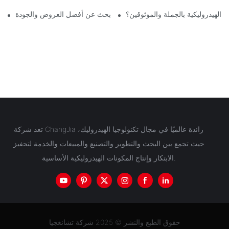
الهيدروليكية بالجملة والموثوقين؟
أفضل المضخات الهيدروليكية للبيع: ابحث عن أفضل العروض والجودة
تعد شركة ChangJia رائدة عالميًا في مجال تكنولوجيا الهيدروليك،
حيث تجمع بين البحث والتطوير والتصنيع والمبيعات والخدمة لتحفيز
الابتكار وإنتاج المكونات الهيدروليكية الأساسية.
حقوق الطبع والنشر © 2025 شركة تشانغجيا