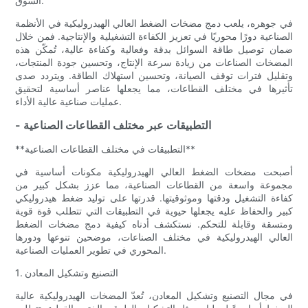
السوق.
في جوهره، يلعب دمج مضخات الضغط العالي الهيدروليكية في الأنظمة
الصناعية دورًا محوريًا في تعزيز الكفاءة التشغيلية والإنتاجية. فمن خلال
ضمان توصيل طاقة السوائل بدقة وفعالية وكفاءة عالية، تُمكّن هذه
المضخات الصناعات من زيادة سرعة الإنتاج، وتحسين جودة المنتجات،
وتقليل فترات توقف الصيانة، وتحسين استهلاك الطاقة. ويتردد صدى
تأثيرها في مختلف القطاعات، مما يجعلها عناصر أساسية لتحقيق
عمليات صناعية عالية الأداء.
- التطبيقات عبر مختلف القطاعات الصناعية
**التطبيقات في مختلف القطاعات الصناعية**
أصبحت مضخات الضغط العالي الهيدروليكية مكونات أساسية في
مجموعة واسعة من القطاعات الصناعية، مما عزز بشكل كبير من
كفاءة التشغيل ودقتها وموثوقيتها. قدرتها على توليد ضغط هيدروليكي
كبير والحفاظ عليه يجعلها حيوية في التطبيقات التي تتطلب قوة قوية
ومتسقة وقابلة للتحكم. نستكشف أدناه كيفية دمج مضخات الضغط
العالي الهيدروليكية في مختلف الصناعات، موضحين تنوعها ودورها
المحوري في تطوير العمليات الصناعية.
1. التصنيع وتشكيل المعادن
في مجال التصنيع وتشكيل المعادن، تُعدّ المضخات الهيدروليكية عالية