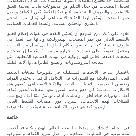
التشغيلية. قد تُحسّن التحليلات التنبؤية المُعتمدة على الذكاء الاصطناعي
تشغيل المضخات من خلال التعلم من مجموعات بيانات ضخمة تتعلق
بالاستخدام والظروف البيئية، مما يُتيح تحكمًا تكيفيًا يُعزز الكفاءة ويطيل
عمر المضخة. يُمكن لهذا الذكاء الاصطناعي أن يُقلل من التدخل
البشري، ويُحسّن السلامة، ويُبسط العمليات الصناعية.
علاوة على ذلك، من المتوقع أن يُحسّن التقدم في تقنيات إحكام الغلق
بالضغط العالي من عمر المضخات الهيدروليكية وأدائها عند العمل في
ظروف قاسية. كما أن تحسين إحكام الغلق، الذي يُقلل من التسرب
ويتحمل ضغوطًا أعلى عند درجات حرارة مرتفعة، يُوسّع نطاق استخدام
مضخات الضغط العالي الهيدروليكية في البيئات الصناعية المُتطلبة، مثل
معالجة البتروكيماويات، وتصنيع الطائرات، والآلات الثقيلة.
باختصار، تتداخل الاتجاهات المستقبلية في تكنولوجيا مضخات الضغط
العالي الهيدروليكية مع التطورات في التكامل الرقمي، وعلوم المواد،
وتحسين التصميم، والاعتبارات البيئية، والذكاء الاصطناعي. تُسهم هذه
الابتكارات مجتمعةً في دفع عجلة التطور نحو مضخات تُحقق كفاءة
أعلى، ودورات حياة أطول، وعمليات أذكى، وتأثيرًا بيئيًا أقل. ومع تبني
الصناعات لهذه الاتجاهات، سيزداد دور مضخات الضغط العالي
الهيدروليكية في تعزيز الكفاءة الصناعية ويُحدث نقلة نوعية.
خاتمة
في الختام، لا شك أن مضخات الضغط العالي الهيدروليكية قد أحدثت
نقلة نوعية في العمليات الصناعية من خلال تعزيز الكفاءة والموثوقية