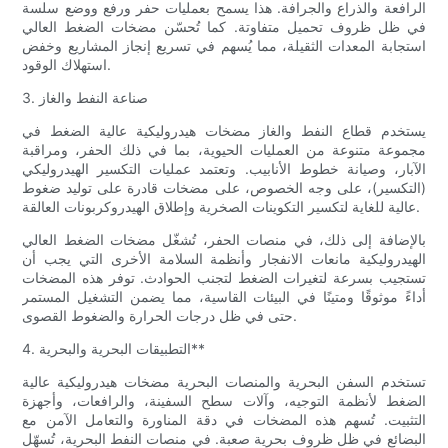
الرافعة والذراع والجرافة. هذا يسمح بعمليات حفر ورفع ووضع سلسة
في ظل ظروف تحميل متفاوتة. كما تُحسّن مضخات الضغط العالي
استجابة المعدات الثقيلة، مما يُسهم في تسريع إنجاز المشاريع وخفض
استهلاك الوقود.
3. صناعة النفط والغاز
يستخدم قطاع النفط والغاز مضخات هيدروليكية عالية الضغط في
مجموعة متنوعة من العمليات الحيوية، بما في ذلك الحفر، ومراقبة
الآبار، وصيانة خطوط الأنابيب. وتعتمد عمليات التكسير الهيدروليكي
(التكسير)، على وجه الخصوص، على مضخات قادرة على توليد ضغوط
عالية للغاية لتكسير التكوينات الصخرية وإطلاق الهيدروكربونات العالقة.
بالإضافة إلى ذلك، في منصات الحفر، تُشغّل مضخات الضغط العالي
الهيدروليكية مانعات الانفجار وأنظمة السلامة الأخرى التي يجب أن
تستجيب بسرعة لتغيرات الضغط لتجنب الحوادث. توفر هذه المضخات
أداءً موثوقًا ومتينًا في البيئات القاسية، مما يضمن التشغيل المستمر
حتى في ظل درجات الحرارة والضغوط القصوى.
4. التطبيقات البحرية والبحرية**
تستخدم السفن البحرية والمنصات البحرية مضخات هيدروليكية عالية
الضغط لأنظمة التوجيه، وآلات سطح السفينة، والرافعات، وأجهزة
التثبيت. تُسهم هذه المضخات في دقة المناورة والتعامل الآمن مع
البضائع في ظل ظروف بحرية صعبة. في منصات النفط البحرية، تُسهّل