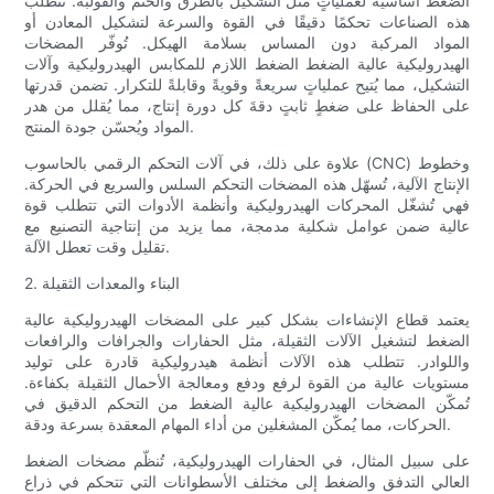
الضغط أساسيةً لعملياتٍ مثل التشكيل بالطرق والختم والقولبة. تتطلب
هذه الصناعات تحكمًا دقيقًا في القوة والسرعة لتشكيل المعادن أو
المواد المركبة دون المساس بسلامة الهيكل. تُوفّر المضخات
الهيدروليكية عالية الضغط الضغط اللازم للمكابس الهيدروليكية وآلات
التشكيل، مما يُتيح عملياتٍ سريعةً وقويةً وقابلةً للتكرار. تضمن قدرتها
على الحفاظ على ضغطٍ ثابتٍ دقةَ كل دورة إنتاج، مما يُقلل من هدر
المواد ويُحسّن جودة المنتج.
علاوة على ذلك، في آلات التحكم الرقمي بالحاسوب (CNC) وخطوط
الإنتاج الآلية، تُسهّل هذه المضخات التحكم السلس والسريع في الحركة.
فهي تُشغّل المحركات الهيدروليكية وأنظمة الأدوات التي تتطلب قوة
عالية ضمن عوامل شكلية مدمجة، مما يزيد من إنتاجية التصنيع مع
تقليل وقت تعطل الآلة.
2. البناء والمعدات الثقيلة
يعتمد قطاع الإنشاءات بشكل كبير على المضخات الهيدروليكية عالية
الضغط لتشغيل الآلات الثقيلة، مثل الحفارات والجرافات والرافعات
واللوادر. تتطلب هذه الآلات أنظمة هيدروليكية قادرة على توليد
مستويات عالية من القوة لرفع ودفع ومعالجة الأحمال الثقيلة بكفاءة.
تُمكّن المضخات الهيدروليكية عالية الضغط من التحكم الدقيق في
الحركات، مما يُمكّن المشغلين من أداء المهام المعقدة بسرعة ودقة.
على سبيل المثال، في الحفارات الهيدروليكية، تُنظّم مضخات الضغط
العالي التدفق والضغط إلى مختلف الأسطوانات التي تتحكم في ذراع