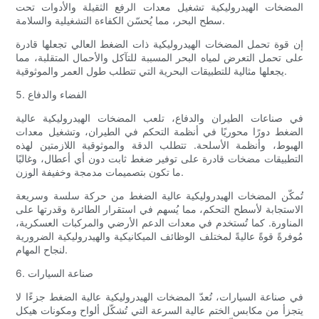
المضخات الهيدروليكية تشغيل معدات الرفع الثقيلة والأدوات تحت
سطح البحر، مما يُحسّن الكفاءة التشغيلية والسلامة.
إن قوة تحمل المضخات الهيدروليكية ذات الضغط العالي تجعلها قادرة
على تحمل التعرض لمياه البحر المسببة للتآكل والأحمال المتقلبة، مما
يجعلها مثالية للتطبيقات البحرية التي تتطلب طول العمر والموثوقية.
5. الفضاء والدفاع
في صناعات الطيران والدفاع، تلعب المضخات الهيدروليكية عالية
الضغط دورًا محوريًا في أنظمة التحكم في الطيران، وتشغيل معدات
الهبوط، وأنظمة الأسلحة. تتطلب الدقة والموثوقية اللازمتين لهذه
التطبيقات مضخات قادرة على توفير ضغط ثابت دون أي أعطال، وغالبًا
ما تكون بتصميمات مدمجة وخفيفة الوزن.
تُمكّن المضخات الهيدروليكية عالية الضغط من حركة سلسة وسريعة
الاستجابة لأسطح التحكم، مما يُسهم في استقرار الطائرة وقدرتها على
المناورة. كما تُستخدم في معدات الدعم الأرضي والمركبات العسكرية،
مُوفرةً قوةً عاليةً لمختلف الوظائف الميكانيكية والهيدروليكية الضرورية
لنجاح المهام.
6. صناعة السيارات
في صناعة السيارات، تُعدّ المضخات الهيدروليكية عالية الضغط جزءًا لا
يتجزأ من مكابس الختم عالية السرعة التي تُشكّل ألواح ومكونات هيكل