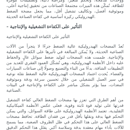
للطاقة. تُمكّن هذه الميزات مجتمعةً الصناعات من تحقيق إنتاجية أعلى،
وموثوقية أفضل، وتكاليف تشغيل أقل، مما يجعل مضخة الضغط
الهيدروليكي ركيزة أساسية في كفاءة الصناعة الحديثة.
- التأثير على الكفاءة التشغيلية والإنتاجية
التأثير على الكفاءة التشغيلية والإنتاجية
تُعدّ المضخات الهيدروليكية عالية الضغط جزءًا لا يتجزأ من الآلات
الصناعية الحديثة، ولا يُمكن المبالغة في تأثيرها على الكفاءة التشغيلية
والإنتاجية. صُممت هذه المضخات لتوليد ضغط سوائل عالٍ والحفاظ
عليه داخل الأنظمة الهيدروليكية، وهي تُشكّل العمود الفقري للعديد من
التطبيقات الشاقة، بدءًا من البناء والتصنيع وصولًا إلى صناعات السيارات
والفضاء. يُحدث اعتماد المضخات الهيدروليكية عالية الضغط نقلة نوعية
في سير العمل التشغيلي من خلال تحسين سرعة ودقة وموثوقية
المعدات، مما يؤثر بشكل مباشر على الكفاءة والإنتاجية في البيئات
الصناعية.
من أهم الطرق التي تعزز بها مضخات الضغط العالي كفاءة التشغيل
قدرتها على توليد قوة ثابتة وقوية. فعلى عكس الأنظمة الميكانيكية
التقليدية، تعتمد الأنظمة الهيدروليكية على طاقة السوائل، والتي يمكن
التحكم فيها بدقة ونقلها بأقل قدر من فقدان الطاقة. تحافظ مضخات
الضغط العالي على هذا التحكم في ظل الظروف الصعبة، مما يسمح
للآلات بأداء مهام معقدة بدقة وسلاسة أكبر. يقلل هذا التحكم الدقيق