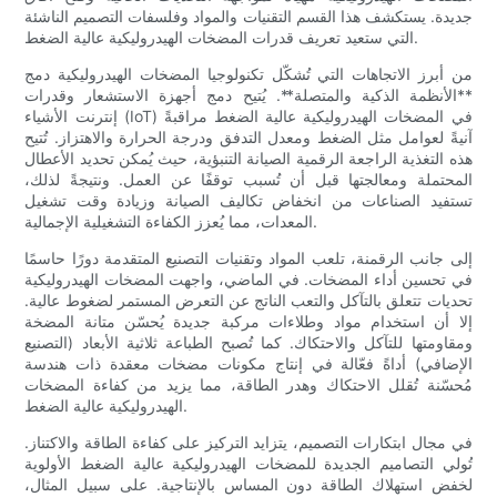
جديدة. يستكشف هذا القسم التقنيات والمواد وفلسفات التصميم الناشئة
التي ستعيد تعريف قدرات المضخات الهيدروليكية عالية الضغط.
من أبرز الاتجاهات التي تُشكّل تكنولوجيا المضخات الهيدروليكية دمج
**الأنظمة الذكية والمتصلة**. يُتيح دمج أجهزة الاستشعار وقدرات
إنترنت الأشياء (IoT) في المضخات الهيدروليكية عالية الضغط مراقبةً
آنيةً لعوامل مثل الضغط ومعدل التدفق ودرجة الحرارة والاهتزاز. تُتيح
هذه التغذية الراجعة الرقمية الصيانة التنبؤية، حيث يُمكن تحديد الأعطال
المحتملة ومعالجتها قبل أن تُسبب توقفًا عن العمل. ونتيجةً لذلك،
تستفيد الصناعات من انخفاض تكاليف الصيانة وزيادة وقت تشغيل
المعدات، مما يُعزز الكفاءة التشغيلية الإجمالية.
إلى جانب الرقمنة، تلعب المواد وتقنيات التصنيع المتقدمة دورًا حاسمًا
في تحسين أداء المضخات. في الماضي، واجهت المضخات الهيدروليكية
تحديات تتعلق بالتآكل والتعب الناتج عن التعرض المستمر لضغوط عالية.
إلا أن استخدام مواد وطلاءات مركبة جديدة يُحسّن متانة المضخة
ومقاومتها للتآكل والاحتكاك. كما تُصبح الطباعة ثلاثية الأبعاد (التصنيع
الإضافي) أداةً فعّالة في إنتاج مكونات مضخات معقدة ذات هندسة
مُحسّنة تُقلل الاحتكاك وهدر الطاقة، مما يزيد من كفاءة المضخات
الهيدروليكية عالية الضغط.
في مجال ابتكارات التصميم، يتزايد التركيز على كفاءة الطاقة والاكتناز.
تُولي التصاميم الجديدة للمضخات الهيدروليكية عالية الضغط الأولوية
لخفض استهلاك الطاقة دون المساس بالإنتاجية. على سبيل المثال،