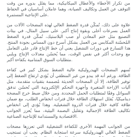
من تكرار الأخطاء والأعطال الميكانيكية، مما يقلل بدوره من وقت
التوقف عن العمل وتكاليف الصيانة، وهما عاملان أساسيان في الحفاظ
على الإنتاجية المستمرة.
علاوة على ذلك، تُمكّن قدرة الضغط العالي لهذه المضخات الآلات من
العمل بسرعات أعلى وبقوة إنتاج أكبر. على سبيل المثال، في بيئات
التصنيع مثل ختم المعادن أو صب البلاستيك، تُمكّن قدرة الضغط
المُحسّنة المكابس من العمل بشكل أسرع دون المساس بجودة المنتج.
هذا التسارع في دورات التشغيل يعني أن خط الإنتاج قادر على التعامل
مع وحدات أكثر في نفس الوقت، مما يُحسّن معدلات الإنتاج ويلبي
متطلبات السوق المتنامية بكفاءة أكبر.
تُسهم المضخات الهيدروليكية عالية الضغط بشكل كبير في كفاءة
الطاقة. ورغم أنه قد يبدو من غير المنطقي أن يُؤدي ارتفاع الضغط إلى
توفير الطاقة، إلا أن المضخات الحديثة مُصممة بتقنيات متقدمة، مثل
آليات الإزاحة المتغيرة وأجهزة التحكم الإلكترونية التي تُحسّن تدفق
السوائل وفقًا لمتطلبات الحمل المحددة. ومن خلال ضبط خرج المضخة
ديناميكيًا، يُقلل استهلاك الطاقة خلال فترات انخفاض الطلب، مع ضمان
طاقة كافية خلال فترات الذروة التشغيلية. وهذا يُؤدي إلى انخفاض
تكاليف الطاقة الإجمالية وتقليل البصمة البيئية، مما يُعزز الجوانب
الاقتصادية والمستدامة للإنتاجية الصناعية.
من الجوانب المهمة الأخرى للكفاءة التشغيلية التي تعززها مضخات
الضغط العالي الهيدروليكية سرعة استجابة النظام. يجب أن تستجيب