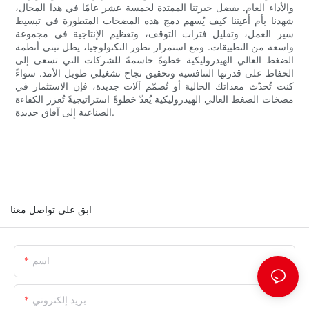
والأداء العام. بفضل خبرتنا الممتدة لخمسة عشر عامًا في هذا المجال،
شهدنا بأم أعيننا كيف يُسهم دمج هذه المضخات المتطورة في تبسيط
سير العمل، وتقليل فترات التوقف، وتعظيم الإنتاجية في مجموعة
واسعة من التطبيقات. ومع استمرار تطور التكنولوجيا، يظل تبني أنظمة
الضغط العالي الهيدروليكية خطوةً حاسمةً للشركات التي تسعى إلى
الحفاظ على قدرتها التنافسية وتحقيق نجاح تشغيلي طويل الأمد. سواءً
كنت تُحدّث معداتك الحالية أو تُصمّم آلات جديدة، فإن الاستثمار في
مضخات الضغط العالي الهيدروليكية يُعدّ خطوةً استراتيجيةً تُعزز الكفاءة
الصناعية إلى آفاق جديدة.
ابق على تواصل معنا
اسم
بريد إلكتروني