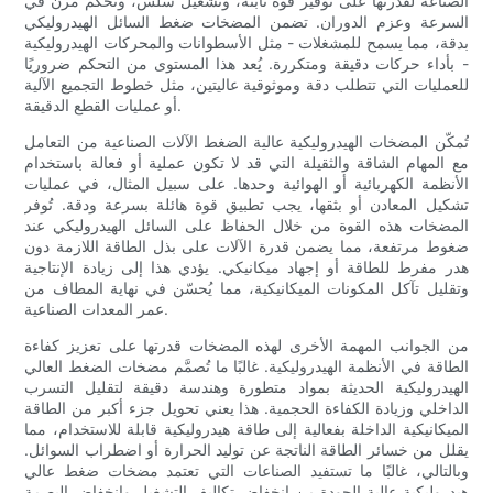
الصناعة لقدرتها على توفير قوة ثابتة، وتشغيل سلس، وتحكم مرن في
السرعة وعزم الدوران. تضمن المضخات ضغط السائل الهيدروليكي
بدقة، مما يسمح للمشغلات - مثل الأسطوانات والمحركات الهيدروليكية
- بأداء حركات دقيقة ومتكررة. يُعد هذا المستوى من التحكم ضروريًا
للعمليات التي تتطلب دقة وموثوقية عاليتين، مثل خطوط التجميع الآلية
أو عمليات القطع الدقيقة.
تُمكّن المضخات الهيدروليكية عالية الضغط الآلات الصناعية من التعامل
مع المهام الشاقة والثقيلة التي قد لا تكون عملية أو فعالة باستخدام
الأنظمة الكهربائية أو الهوائية وحدها. على سبيل المثال، في عمليات
تشكيل المعادن أو بثقها، يجب تطبيق قوة هائلة بسرعة ودقة. تُوفر
المضخات هذه القوة من خلال الحفاظ على السائل الهيدروليكي عند
ضغوط مرتفعة، مما يضمن قدرة الآلات على بذل الطاقة اللازمة دون
هدر مفرط للطاقة أو إجهاد ميكانيكي. يؤدي هذا إلى زيادة الإنتاجية
وتقليل تآكل المكونات الميكانيكية، مما يُحسّن في نهاية المطاف من
عمر المعدات الصناعية.
من الجوانب المهمة الأخرى لهذه المضخات قدرتها على تعزيز كفاءة
الطاقة في الأنظمة الهيدروليكية. غالبًا ما تُصمَّم مضخات الضغط العالي
الهيدروليكية الحديثة بمواد متطورة وهندسة دقيقة لتقليل التسرب
الداخلي وزيادة الكفاءة الحجمية. هذا يعني تحويل جزء أكبر من الطاقة
الميكانيكية الداخلة بفعالية إلى طاقة هيدروليكية قابلة للاستخدام، مما
يقلل من خسائر الطاقة الناتجة عن توليد الحرارة أو اضطراب السوائل.
وبالتالي، غالبًا ما تستفيد الصناعات التي تعتمد مضخات ضغط عالي
هيدروليكية عالية الجودة من انخفاض تكاليف التشغيل وانخفاض البصمة