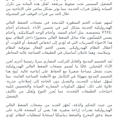
التشغيل المستمر تحت ضغوط مرتفعة. تُقلل هذه المتانة من تكرار
الصيانة وتُطيل فترات الخدمة، مما يؤثر بشكل مباشر على الإنتاجية من
خلال الحد من فترات التوقف غير المجدولة.
تُسهم تقنيات الختم المتطورة المُدمجة في مضخات الضغط العالي
الهيدروليكية الحديثة بشكل كبير في تحسين الأداء. باستخدام أختام
متخصصة، مثل أختام الشفة، وأختام الوجه الميكانيكية، وأختام PTFE،
يضمن المُصنِّعون بقاء سائل الضغط العالي محصورًا داخل النظام. يمنع
هذا الاحتواء التسريبات التي قد تُؤدي إلى انخفاض الضغط، أو التلوث، أو
أعطال النظام الهيدروليكي. يضمن الختم الفعال موثوقية النظام
وسلامته، وهما عاملان أساسيان في التطبيقات الصناعية عالية المخاطر.
يُعد التصميم المدمج والقابل للتركيب المعياري ميزةً رئيسيةً أخرى تُعزز
الأداء المُحسّن. غالبًا ما تُصمم مضخات الضغط العالي الهيدروليكية
بحيث تشغل مساحةً صغيرةً مع الحفاظ على إنتاجية عالية. يُتيح هذا
التصميم المدمج سهولةً في التكامل مع الأنظمة الصناعية القائمة، مما
يُسهّل عمليات التحديث والتعديل دون الحاجة إلى إصلاحاتٍ جذرية.
علاوةً على ذلك، تُسهّل المكونات المعيارية الصيانة والتخصيص لتلبية
احتياجات التطبيقات المُحددة، مما يُعزز التنوع ويُقلل من تكاليف
التشغيل.
من حيث التحكم والدقة، تُجهّز العديد من مضخات الضغط العالي
الهيدروليكية بقدرات إزاحة متغيرة. هذا يعني أن المضخة قادرة على
ضبط تدفق المخرج والضغط ديناميكيًا استجابةً لمتطلبات النظام. تُؤدي