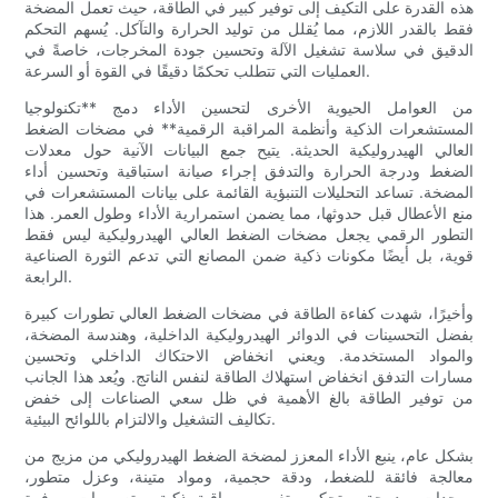
هذه القدرة على التكيف إلى توفير كبير في الطاقة، حيث تعمل المضخة
فقط بالقدر اللازم، مما يُقلل من توليد الحرارة والتآكل. يُسهم التحكم
الدقيق في سلاسة تشغيل الآلة وتحسين جودة المخرجات، خاصةً في
العمليات التي تتطلب تحكمًا دقيقًا في القوة أو السرعة.
من العوامل الحيوية الأخرى لتحسين الأداء دمج **تكنولوجيا
المستشعرات الذكية وأنظمة المراقبة الرقمية** في مضخات الضغط
العالي الهيدروليكية الحديثة. يتيح جمع البيانات الآنية حول معدلات
الضغط ودرجة الحرارة والتدفق إجراء صيانة استباقية وتحسين أداء
المضخة. تساعد التحليلات التنبؤية القائمة على بيانات المستشعرات في
منع الأعطال قبل حدوثها، مما يضمن استمرارية الأداء وطول العمر. هذا
التطور الرقمي يجعل مضخات الضغط العالي الهيدروليكية ليس فقط
قوية، بل أيضًا مكونات ذكية ضمن المصانع التي تدعم الثورة الصناعية
الرابعة.
وأخيرًا، شهدت كفاءة الطاقة في مضخات الضغط العالي تطورات كبيرة
بفضل التحسينات في الدوائر الهيدروليكية الداخلية، وهندسة المضخة،
والمواد المستخدمة. ويعني انخفاض الاحتكاك الداخلي وتحسين
مسارات التدفق انخفاض استهلاك الطاقة لنفس الناتج. ويُعد هذا الجانب
من توفير الطاقة بالغ الأهمية في ظل سعي الصناعات إلى خفض
تكاليف التشغيل والالتزام باللوائح البيئية.
بشكل عام، ينبع الأداء المعزز لمضخة الضغط الهيدروليكي من مزيج من
معالجة فائقة للضغط، ودقة حجمية، ومواد متينة، وعزل متطور،
ووحدات مدمجة، وتحكم متغير، ومراقبة ذكية، وتصميمات موفرة