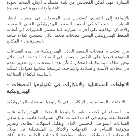
السيارة. فهي تُمكّن المُصنّعين من تلبية متطلبات الإنتاج الضخم بجودة
ثابتة وأوقات دورة عمل قصيرة.
بالإضافة إلى التصنيع، تُستخدم هذه المضخات في منصات اختبار
السيارات، حيث تُحاكي أنظمة الضغط الهيدروليكي العالي الضغوط
والأحمال الواقعية على أجزاء السيارة. كما تتضمن التطورات في أنظمة
الضغط الهيدروليكي الهجين مضخات ضغط عالي لتحسين كفاءة طاقة
السيارة وأداء المكابح.
يُبرز استخدام مضخات الضغط العالي الهيدروليكية في هذه القطاعات
المتنوعة قدرتها على التكيف وأهميتها في الصناعة الحديثة. فمن خلال
توفير طاقة ثابتة وقابلة للتحكم، تُمكّن هذه المضخات من تحقيق تقدم
في مجالات الأتمتة والسلامة والإنتاجية، مُرسخةً مكانتها كعوامل مُمكّنة
أساسية للكفاءة الصناعية.
- الاتجاهات المستقبلية والابتكارات في تكنولوجيا المضخات
الهيدروليكية
الاتجاهات المستقبلية والابتكارات في تكنولوجيا المضخات الهيدروليكية
من المتوقع أن يُحدث تطور تكنولوجيا المضخات الهيدروليكية عالية
الضغط نقلة نوعية في كفاءة الصناعة خلال السنوات القادمة. ومع سعي
الصناعات المتواصل لتحسين الأداء، وتقليل استهلاك الطاقة، وتعزيز
موثوقية النظام، فإن التوجهات والابتكارات المستقبلية في مجال
المضخات الهيدروليكية مهيأة لمواجهة التحديات الحالية وفتح آفاق