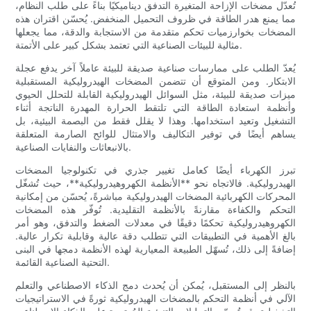
تُعدّل مضخات الإزاحة المتغيرة التدفق ديناميكيًا بناءً على طلب النظام،
مما يمنع هدر الطاقة في ظروف التحميل المنخفض. يُحسّن اقتران هذه
المضخات بخوارزميات تحكم متقدمة من الاستجابة والدقة، مما يجعلها
مثالية للبيئات الصناعية التي تعتمد بشكل كبير على الأتمتة.
يُعدّ الطلب على ممارسات صناعية صديقة للبيئة عاملاً آخر يدفع عجلة
الابتكار. ومن المتوقع أن تتضمن المضخات الهيدروليكية المستقبلية
ميزات صديقة للبيئة، مثل السوائل الهيدروليكية القابلة للتحلل الحيوي
وأنظمة استعادة الطاقة التي تلتقط الحرارة المهدرة الناتجة أثناء
التشغيل وتعيد استخدامها. وهذا لا يقلل فقط من البصمة البيئية، بل
يساهم أيضًا في توفير التكاليف والامتثال للوائح الصارمة المتعلقة
بالانبعاثات والنفايات الصناعية.
تبرز الكهرباء أيضًا كعامل تغيير جذري في تكنولوجيا المضخات
الهيدروليكية. فالاتجاه نحو **الأنظمة الكهروهيدروليكية**، حيث تُشغّل
المحركات الكهربائية المضخات الهيدروليكية مباشرةً، يُحسّن من إمكانية
التحكم والكفاءة مقارنةً بالأنظمة التقليدية. تُوفّر هذه المضخات
الكهروهيدروليكية تحكمًا دقيقًا في معدلات الضغط والتدفق، وهو أمر
بالغ الأهمية في التطبيقات التي تتطلب دقة عالية وقابلية تكرار عالية.
إضافةً إلى ذلك، تُسهّل الطبيعة المعيارية لهذه الأنظمة دمجها في البنى
التحتية الصناعية القائمة.
بالنظر إلى المستقبل، يُمكن أن يُحدث دمج الذكاء الاصطناعي والتعلم
الآلي في أنظمة التحكم بالمضخات الهيدروليكية ثورةً في الاستراتيجيات