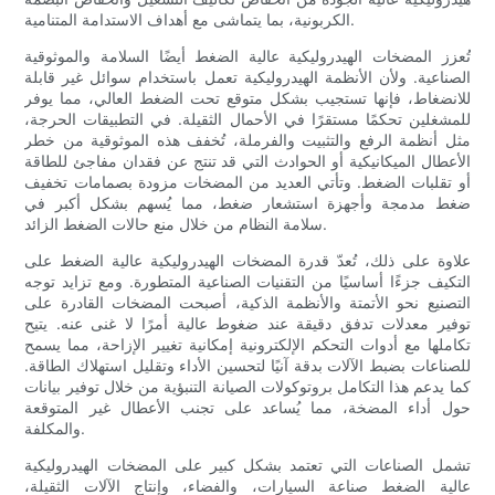
الكربونية، بما يتماشى مع أهداف الاستدامة المتنامية.
تُعزز المضخات الهيدروليكية عالية الضغط أيضًا السلامة والموثوقية
الصناعية. ولأن الأنظمة الهيدروليكية تعمل باستخدام سوائل غير قابلة
للانضغاط، فإنها تستجيب بشكل متوقع تحت الضغط العالي، مما يوفر
للمشغلين تحكمًا مستقرًا في الأحمال الثقيلة. في التطبيقات الحرجة،
مثل أنظمة الرفع والتثبيت والفرملة، تُخفف هذه الموثوقية من خطر
الأعطال الميكانيكية أو الحوادث التي قد تنتج عن فقدان مفاجئ للطاقة
أو تقلبات الضغط. وتأتي العديد من المضخات مزودة بصمامات تخفيف
ضغط مدمجة وأجهزة استشعار ضغط، مما يُسهم بشكل أكبر في
سلامة النظام من خلال منع حالات الضغط الزائد.
علاوة على ذلك، تُعدّ قدرة المضخات الهيدروليكية عالية الضغط على
التكيف جزءًا أساسيًا من التقنيات الصناعية المتطورة. ومع تزايد توجه
التصنيع نحو الأتمتة والأنظمة الذكية، أصبحت المضخات القادرة على
توفير معدلات تدفق دقيقة عند ضغوط عالية أمرًا لا غنى عنه. يتيح
تكاملها مع أدوات التحكم الإلكترونية إمكانية تغيير الإزاحة، مما يسمح
للصناعات بضبط الآلات بدقة آنيًا لتحسين الأداء وتقليل استهلاك الطاقة.
كما يدعم هذا التكامل بروتوكولات الصيانة التنبؤية من خلال توفير بيانات
حول أداء المضخة، مما يُساعد على تجنب الأعطال غير المتوقعة
والمكلفة.
تشمل الصناعات التي تعتمد بشكل كبير على المضخات الهيدروليكية
عالية الضغط صناعة السيارات، والفضاء، وإنتاج الآلات الثقيلة،