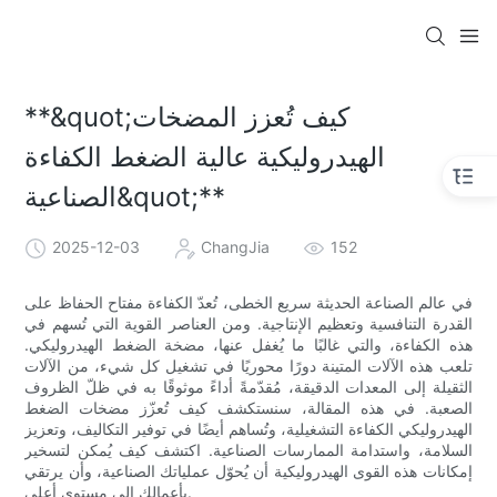
**&quot;كيف تُعزز المضخات
الهيدروليكية عالية الضغط الكفاءة
الصناعية&quot;**
2025-12-03
ChangJia
152
في عالم الصناعة الحديثة سريع الخطى، تُعدّ الكفاءة مفتاح الحفاظ على
القدرة التنافسية وتعظيم الإنتاجية. ومن العناصر القوية التي تُسهم في
هذه الكفاءة، والتي غالبًا ما يُغفل عنها، مضخة الضغط الهيدروليكي.
تلعب هذه الآلات المتينة دورًا محوريًا في تشغيل كل شيء، من الآلات
الثقيلة إلى المعدات الدقيقة، مُقدّمةً أداءً موثوقًا به في ظلّ الظروف
الصعبة. في هذه المقالة، سنستكشف كيف تُعزّز مضخات الضغط
الهيدروليكي الكفاءة التشغيلية، وتُساهم أيضًا في توفير التكاليف، وتعزيز
السلامة، واستدامة الممارسات الصناعية. اكتشف كيف يُمكن لتسخير
إمكانات هذه القوى الهيدروليكية أن يُحوّل عملياتك الصناعية، وأن يرتقي
بأعمالك إلى مستوى أعلى.