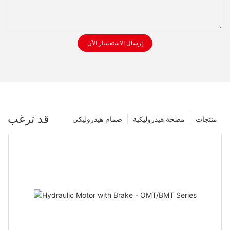
إرسال الاستفسار الآن
قد ترغب
منتجات
مضخة هيدروليكية
صمام هيدروليكي