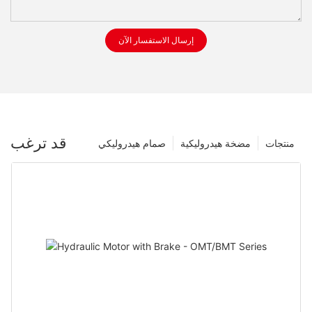
إرسال الاستفسار الآن
قد ترغب
منتجات
مضخة هيدروليكية
صمام هيدروليكي