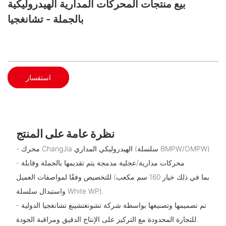
بيع منتجات المحركات المدارية الهيدروليكية
بالجملة - تشانغجيا
استفسار
نظرة عامة على المنتج
- محرك ChangJia الهيدروليكي المداري (سلسلة BMPW/OMPW)
- محركات مدارية/عجلية مدمجة يتم تقديمها بالجملة وقابلة
للتخصيص وفقًا لمواصفات العميل (بما في ذلك خيار 160 سم مكعب
واستبدال سلسلة White WP).
- تم تصميمها وتصنيعها بواسطة شركة تشونغتشينغ تشانغجيا الدولية
للتجارة المحدودة مع التركيز على الإنتاج الدقيق ومراقبة الجودة.