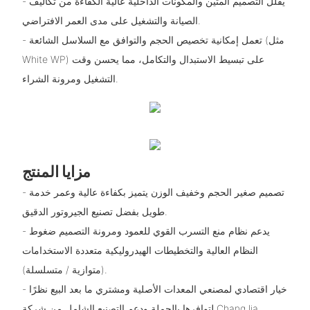
- يقلل التصميم المتين والمكونات الداخلية عالية الكفاءة من تكاليف
الصيانة والتشغيل على مدى العمر الافتراضي.
- تعمل إمكانية تخصيص الحجم والتوافق مع السلاسل الشائعة (مثل
White WP) على تبسيط الاستبدال والتكامل، مما يحسن وقت
التشغيل ومرونة الشراء.
مزايا المنتج
- تصميم صغير الحجم وخفيف الوزن يتميز بكفاءة عالية وعمر خدمة
طويل بفضل تصنيع الجيروتور الدقيق.
- يدعم نظام منع التسرب القوي للعمود ومرونة التصميم ضغوط
النظام العالية والتخطيطات الهيدروليكية متعددة الاستخدامات
(متوازية / متسلسلة).
- خيار اقتصادي لمصنعي المعدات الأصلية ومشتري ما بعد البيع نظرًا
لتوافرها بالجملة ودعم التصنيع الشامل من شركة ChangJia.