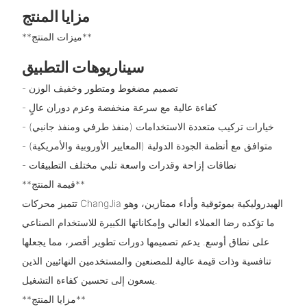
مزايا المنتج
**ميزات المنتج**
سيناريوهات التطبيق
- تصميم مضغوط ومتطور وخفيف الوزن
- كفاءة عالية مع سرعة منخفضة وعزم دوران عالٍ
- خيارات تركيب متعددة الاستخدامات (منفذ طرفي ومنفذ جانبي)
- متوافق مع أنظمة الجودة الدولية (المعايير الأوروبية والأمريكية)
- نطاقات إزاحة وقدرات واسعة تلبي مختلف التطبيقات
**قيمة المنتج**
تتميز محركات ChangJia الهيدروليكية بموثوقية وأداء ممتازين، وهو
ما تؤكده رضا العملاء العالي وإمكاناتها الكبيرة للاستخدام الصناعي
على نطاق أوسع. يدعم تصميمها دورات تطوير أقصر، مما يجعلها
تنافسية وذات قيمة عالية للمصنعين والمستخدمين النهائيين الذين
يسعون إلى تحسين كفاءة التشغيل.
**مزايا المنتج**