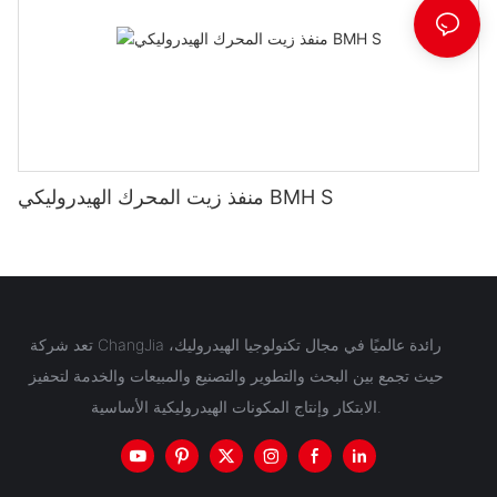
منفذ زيت المحرك الهيدروليكي BMH S
تعد شركة ChangJia رائدة عالميًا في مجال تكنولوجيا الهيدروليك،
حيث تجمع بين البحث والتطوير والتصنيع والمبيعات والخدمة لتحفيز
الابتكار وإنتاج المكونات الهيدروليكية الأساسية.