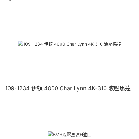
109-1234 伊頓 4000 Char Lynn 4K-310 液壓馬達