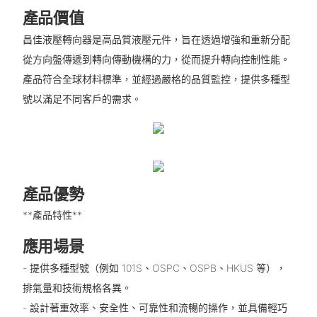
產品價值
昌佳液壓轉向器是高品質液壓元件，旨在透過增強和重新分配
從方向盤傳遞到轉向傳動機構的力，從而提升轉向控制性能。
產品符合全球材料標準，並經過嚴格的品質監控，提供多種型
號以滿足不同客戶的需求。
產品優勢
**產品特性**
應用場景
- 提供多種型號（例如 101S、OSPC、OSPB、HKUS 等），
排氣量和技術規格各異。
- 設計著重效率、安全性、可靠性和流暢的操作，並具備輕巧