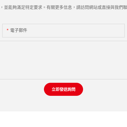
，並能夠滿足特定要求。有關更多信息，請訪問網站或直接與我們
電子郵件
立即發送詢問