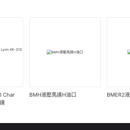
 Char
BMH液壓馬達H油口
BMER2
馬達