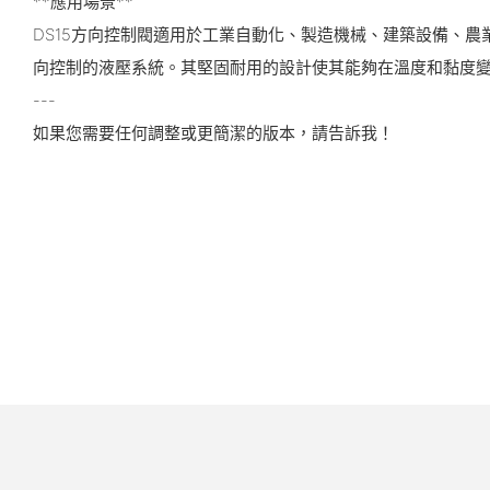
**應用場景**
DS15方向控制閥適用於工業自動化、製造機械、建築設備、
向控制的液壓系統。其堅固耐用的設計使其能夠在溫度和黏度
---
如果您需要任何調整或更簡潔的版本，請告訴我！