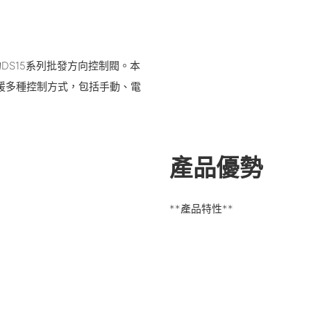
DS15系列批發方向控制閥。本
支援多種控制方式，包括手動、電
產品優勢
**產品特性**