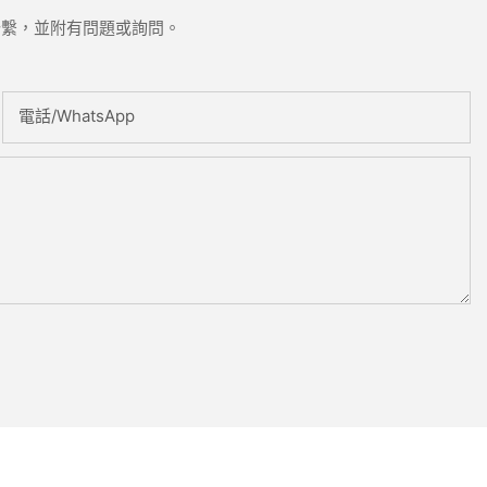
聯繫，並附有問題或詢問。
電話/WhatsApp