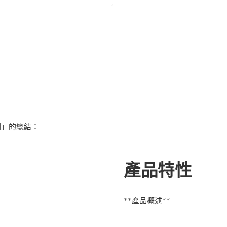
閥」的總結：
產品特性
**產品概述**