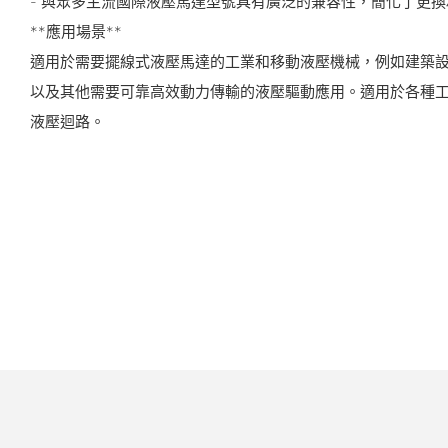
- 與眾多主流國際液壓馬達型號具有廣泛的兼容性，簡化了更
**應用場景**
適用於需要擺線式液壓馬達的工業和移動液壓機械，例如建築
以及其他需要可靠高效動力傳輸的液壓驅動應用。適用於各種
液壓迴路。