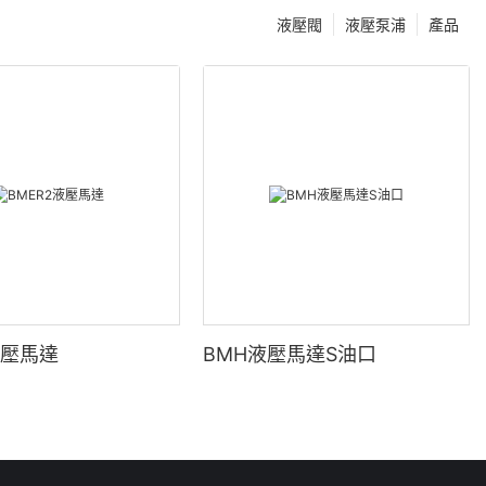
液壓閥
液壓泵浦
產品
液壓馬達
BMH液壓馬達S油口