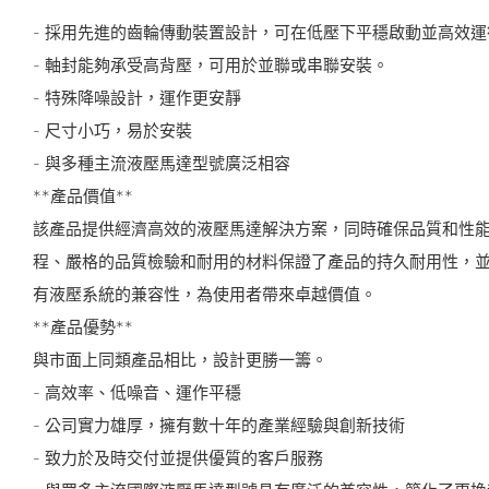
- 採用先進的齒輪傳動裝置設計，可在低壓下平穩啟動並高效運
- 軸封能夠承受高背壓，可用於並聯或串聯安裝。
- 特殊降噪設計，運作更安靜
- 尺寸小巧，易於安裝
- 與多種主流液壓馬達型號廣泛相容
**產品價值**
該產品提供經濟高效的液壓馬達解決方案，同時確保品質和性
程、嚴格的品質檢驗和耐用的材料保證了產品的持久耐用性，
有液壓系統的兼容性，為使用者帶來卓越價值。
**產品優勢**
與市面上同類產品相比，設計更勝一籌。
- 高效率、低噪音、運作平穩
- 公司實力雄厚，擁有數十年的產業經驗與創新技術
- 致力於及時交付並提供優質的客戶服務