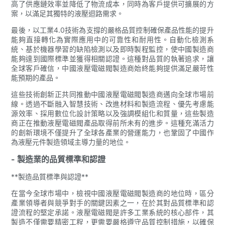
高了供應鏈效率並降低了物流成本，同時為客戶提供可擴展的方
案，以滿足其獨特的液壓迴路需求。
最後，以工業4.0技術為支撐的嚴格品質控制確保產品性能的提升
能夠直接轉化為實際應用中的可靠性和耐用性。自動化檢測系
統、基於機器學習的缺陷檢測以及即時製程監控，使中國製造商
能夠達到國際標準並獲得相關認證。這種對品質的執著追求，讓
全球客戶確信，中國液壓電磁閥製造商始終能夠提供滿足嚴苛性
能預期的產品。
這些技術創新正共同推動中國液壓電磁閥製造商邁向全球市場前
線。透過不斷融入智慧技術、改進材料和製造流程、優先考慮能
源效率、採用數位化設計策略以及強調模組化和質量，這些製造
商正在推動液壓電磁閥產品取得前所未有的進步。這種充滿活力
的創新環境不僅提升了全球各產業的營運能力，也鞏固了中國作
為液壓元件製造領域主導力量的地位。
- 製造業的品質標準和認證
**製造品質標準與認證**
在當今全球市場中，檢視中國液壓電磁閥製造商的地位時，區分
產業領導者與競爭對手的關鍵因素之一，在於其對品質標準和認
證流程的堅定承諾。液壓電磁閥是許多工業系統的核心部件，其
製造不僅需要精密工程，更需要嚴格遵守品質控制措施，以確保