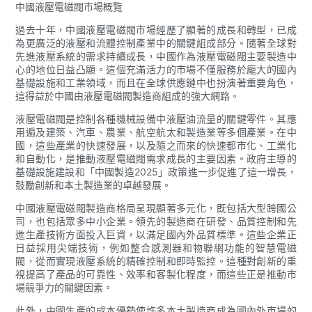
中國液壓電磁閥市場概覽
過去十年，中國液壓電磁閥市場經歷了顯著的成長和轉型，已成
為更廣泛的液壓和流體控制產業中的關鍵組成部分。隨著全球對
先進液壓系統的需求持續成長，中國作為液壓電磁閥主要製造中
心的地位日益凸顯。這個充滿活力的市場不僅服務於龐大的國內
基礎設施和工業領域，而且在全球供應鏈中也扮演著重要角色，
這得益於中國由液壓電磁閥製造商組成的強大網路。
液壓電磁閥是控制各種機械設備中液壓油流量的關鍵零件。其應
用遍及建築、汽車、農業、航空航太和製造業等多個產業。在中
國，這些產業的快速發展，以及隨之而來的快速都市化、工業化
和自動化，是推動液壓電磁閥需求成長的主要因素。政府主導的
基礎設施建設和「中國製造2025」政策進一步促進了這一增長，
鼓勵創新和本土製造業的卓越發展。
中國液壓電磁閥製造商格局呈現顯著多元化，既包括大型跨國公
司，也包括眾多中小企業。領先的製造商在研發、品質控制和先
進生產技術方面投入巨資，以滿足國內外品質標準。這些企業正
日益採用尖端技術，例如整合感測器和物聯網功能的智慧電磁
閥，從而實現液壓系統的精確控制和即時監控。這種對創新的重
視提高了產品的可靠性、效率和客製化程度，而這些正是推動市
場競爭力的關鍵因素。
此外，中國生產的成本優勢使許多本土製造商成為國內外市場的