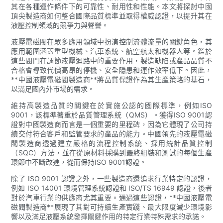
其在各種運作條件下的可靠性、耐用性和性能。本文將探討中國
頂尖製造商如何整合國際品質標準並取得權威認證，以提升其在
液壓控制領域的競爭力與聲譽。
液壓電磁閥在眾多應用領域中扮演控制流體流量的關鍵角色，其
應用範圍涵蓋重型機械、汽車系統、航空航太和機器人等。鑑於
這些閥門在調節液壓迴路中的重要作用，製造缺陷或產品品質不
合格會導致代價高昂的停機、安全隱患和運作效率低下。因此，
**中國液壓電磁閥製造商**將品質保證作為其生產策略的基石，
以滿足國內外市場的需求。
維持高製造品質的關鍵在於實施公認的國際標準，例如ISO
9001，該標準著重於品質管理系統（QMS）。獲得ISO 9001認
證對中國製造商而言是一個重要的里程碑，因為它體現了公司持
續交付符合客戶和監管要求的產品的能力。中國領先的液壓電磁
閥製造商透過建立嚴格的流程控制系統、採用統計品質控制
（SQC）方法，並在從原材料採購到最終組裝和測試的每個生產
環節中不斷改進，從而保持ISO 9001認證。
除了 ISO 9001 認證之外，一些製造商還追求行業特定的認證，
例如 ISO 14001 環境管理系統認證和 ISO/TS 16949 認證，後者
對於汽車行業的供應商尤其重要。通過這些認證，**中國液壓電
磁閥製造商**展現了其對可持續生產實踐、最大限度減少環境影
響以及滿足液壓系統發揮關鍵作用的特定行業特殊需求的承諾。