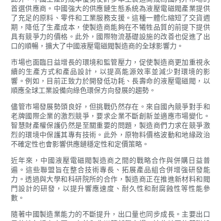
首選供應商。中國強大的供應鏈生態系統為液壓電磁閥產業提供
了充足的原料、零件和工業服務支援。這種一體化縮短了交貨週
期，降低了生產成本，使製造商能夠在不犧牲品質的前提下提供
具有競爭力的價格。此外，國際物流基礎設施的改善也促進了出
口的順暢，擴大了中國液壓電磁閥製造商的全球影響力。
市場也面臨日益增長的環境和監管壓力，促使製造商更加重視永
續的生產方式和產品設計，以提高能源效率並減少對環境的影
響。例如，目前正致力於開發低功耗、長壽命的液壓電磁閥，以
順應全球工業設備向綠色環保方向發展的趨勢。
儘管市場發展勢頭良好，但挑戰仍然存在。來自國內競爭對手和
老牌國際企業的激烈競爭，要求企業不斷創新並適應市場變化。
智慧財產權保護仍然是至關重要的問題，製造商們力求在競爭激
烈的環境中保護其專有技術。此外，原物料價格波動和地緣政治
不確定性也會影響供應鏈穩定性和定價策略。
近年來，中國液壓電磁閥製造商之間的戰略合作與併購日益普
遍。這些聯盟旨在整合技術專長、拓展產品組合併增強研發能
力。透過與大學和科研院所的合作，製造商正在推進新材料和閥
門設計的研發，以提升響應速度、耐久性和耐腐蝕性等性能參
數。
隨著中國製造業能力的不斷提升，出口量也同步成長。主要出口