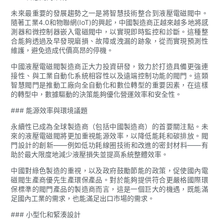
未來最重要的發展趨勢之一是將智慧技術整合到液壓電磁閥中。
隨著工業4.0和物聯網(IoT)的興起，中國製造商正越來越多地將感
測器和微控制器嵌入電磁閥中，以實現即時監控和診斷。這種整
合能夠透過及早發現磨損、故障或洩漏的跡象，從而實現預測性
維護，避免造成代價高昂的停機。
中國液壓電磁閥製造商正大力投資研發，致力於打造具備更強連
接性、與工業自動化系統相容性以及遠端控制功能的閥門。這類
智慧閥門是推動工廠向全自動化和數位轉型的重要因素，在這樣
的轉型中，數據驅動的決策能夠優化營運效率和安全性。
### 能源效率與環境議題
永續性已成為全球製造商（包括中國製造商）的首要關注點。未
來的液壓電磁閥將更加重視能源效率，以降低能耗和碳排放。閥
門設計的創新——例如低功耗線圈技術和改進的密封材料——有
助於最大限度地減少液壓損失並提高系統整體效率。
中國對綠色製造的重視，以及政府鼓勵節能的政策，促使國內電
磁閥生產商優先生產環保產品。對於能夠提供符合更嚴格國際環
保標準的閥門產品的製造商而言，這是一個巨大的機遇，既能滿
足國內工業的需求，也能滿足出口市場的需求。
### 小型化和緊湊設計