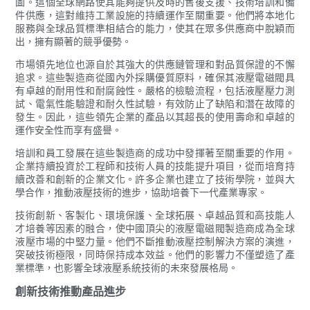
圖。這個全球網路使其能夠提供及時的售後支援、技術培訓和備
件供應，這對維持工業設施的持續運作至關重要。他們將本地化
服務與全球品質標準相結合的能力，使其在眾多供應商中脫穎而
出，擁有顯著的競爭優勢。
市場領先地位也源自於其強大的供應鏈管理和對品質保證的不懈
追求。這些製造商從國內外採購優質原料，確保其液壓電磁閥具
有卓越的耐用性和耐腐蝕性。嚴格的檢驗流程，包括液壓壓力測
試、電氣性能驗證和耐久性試驗，有效防止了缺陷和潛在故障的
發生。因此，這些領先企業的產品以其超長的使用壽命和卓越的
運作安全性而享有盛譽。
培訓和員工發展在這些製造商的成功中發揮著至關重要的作用。
企業持續投資於工程師和技術人員的技能提升項目，從而培育持
續改善和創新的企業文化。許多企業也建立了技術學院，並與大
學合作，推動液壓技術的進步，協助培養下一代產業專家。
技術創新、客製化、環境保護、全球拓展、卓越品質和高技能人
才培養等因素的融合，使中國頂尖的液壓電磁閥製造商成為全球
液壓市場的中堅力量。他們不斷推動液壓控制解決方案的演進，
突破技術極限，同時保持成本效益。他們的影響力不僅塑造了產
業標準，也影響全球液壓系統技術的未來發展格局。
創新技術推動產品進步