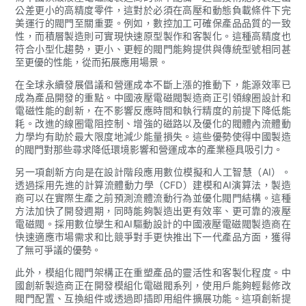
公差更小的高精度零件，這對於必須在高壓和動態負載條件下完
美運行的閥門至關重要。例如，數控加工可確保產品品質的一致
性，而積層製造則可實現快速原型製作和客製化。這種高精度也
符合小型化趨勢，更小、更輕的閥門能夠提供與傳統型號相同甚
至更優的性能，從而拓展應用場景。
在全球永續發展倡議和營運成本不斷上漲的推動下，能源效率已
成為產品開發的重點。中國液壓電磁閥製造商正引領線圈設計和
電磁性能的創新，在不影響反應時間和執行精度的前提下降低能
耗。改進的線圈電阻控制、增強的磁路以及優化的閥體內流體動
力學均有助於最大限度地減少能量損失。這些優勢使得中國製造
的閥門對那些尋求降低環境影響和營運成本的產業極具吸引力。
另一項創新方向是在設計階段應用數位模擬和人工智慧（AI）。
透過採用先進的計算流體動力學（CFD）建模和AI演算法，製造
商可以在實際生產之前預測流體流動行為並優化閥門結構。這種
方法加快了開發週期，同時能夠製造出更有效率、更可靠的液壓
電磁閥。採用數位孿生和AI驅動設計的中國液壓電磁閥製造商在
快速適應市場需求和比競爭對手更快推出下一代產品方面，獲得
了無可爭議的優勢。
此外，模組化閥門架構正在重塑產品的靈活性和客製化程度。中
國創新製造商正在開發模組化電磁閥系列，使用戶能夠輕鬆修改
閥門配置、互換組件或透過即插即用組件擴展功能。這項創新提