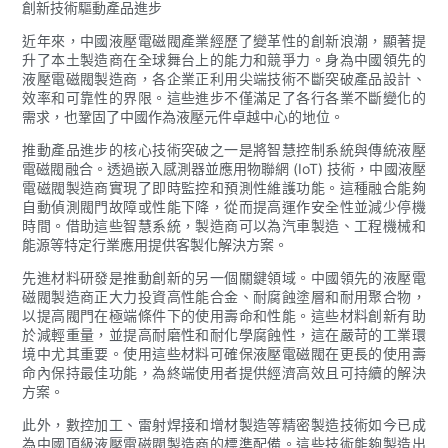
創新技術驅動產品進步
近年來，中國液壓電磁閥產業經歷了變革性的創新浪潮，顯著提
升了本土製造商在全球舞台上的能力和競爭力。身為中國領先的
液壓電磁閥製造商，各企業正利用尖端技術不斷突破產品設計、
效率和可靠性的界限。這些進步不僅滿足了各行各業不斷變化的
需求，也鞏固了中國作為液壓元件卓越中心的地位。
推動產品進步的核心技術突破之一是將智慧控制系統與傳統液壓
電磁閥融合。透過嵌入感測器並應用物聯網 (IoT) 技術，中國液壓
電磁閥製造商實現了即時監控和預測性維護功能。這種融合能夠
自動偵測閥門故障或性能下降，從而提高運作安全性並減少停機
時間。借助這些智慧系統，製造商可以為汽車製造、工程機械和
能源等特定行業應用提供客製化解決方案。
先進材料研發是推動創新的另一個關鍵領域。中國領先的液壓電
磁閥製造商正大力投資高性能合金、耐腐蝕塗層和耐用聚合物，
以提高閥門在極端條件下的使用壽命和性能。這些材料創新有助
於減輕重量，並提高耐磨性和耐化學腐蝕性，這在嚴苛的工業環
境中尤其重要。使用這些材料可確保液壓電磁閥在更長的使用壽
命內保持最佳功能，為終端使用者提供經濟高效且可持續的解決
方案。
此外，數控加工、雷射焊接和增材製造等精密製造技術如今已成
為中國頂級液壓電磁閥製造商的標準配備。這些技術能夠製造出