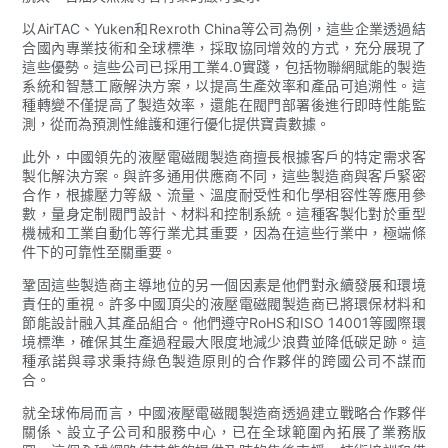
以AirTAC、Yuken和Rexroth China等公司為例，這些企業透過結
合國內專業技術和全球標準，採取協同增效的方式，充分展現了
這些優勢。這些公司已採用工業4.0實踐，包括物聯網賦能的製造
系統和智慧工廠解決方案，以提高生產效率和產品可追溯性。這
種轉變不僅提高了製造效率，還能在閥門部署後進行即時性能監
測，從而為預測性維護和運行優化提供寶貴數據。
此外，中國領先的液壓電磁閥製造商擅長根據客戶的特定需求客
製化解決方案。與許多通用供應商不同，這些製造商與客戶緊密
合作，根據壓力等級、流量、溫度耐受性和化學相容性等應用參
數，量身定制閥門設計、材料和控制系統。這種客製化對於重型
機械和工業自動化等行業尤其重要，因為在這些行業中，極端條
件下的可靠性至關重要。
鞏固這些製造商主導地位的另一個因素是他們對永續發展和環境
責任的重視。許多中國頂尖的液壓電磁閥製造商已將環保材料和
節能設計融入其產品組合。他們遵守RoHS和ISO 14001等國際環
境標準，確保其生產過程最大限度地減少浪費並降低碳足跡。這
種承諾與尋求秉持綠色製造原則的合作夥伴的跨國公司不謀而
合。
就全球佈局而言，中國液壓電磁閥製造商透過建立戰略合作夥伴
關係、設立子公司和服務中心，已在全球範圍內拓展了業務版