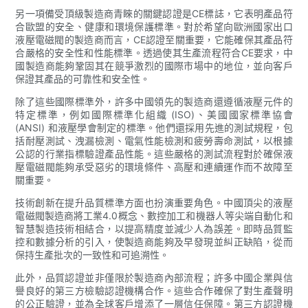
另一項備受頂級製造商青睞的關鍵認證是CE標誌，它表明產品符
合歐盟的安全、健康和環境保護標準。對於希望向歐洲國家出口
液壓電磁閥的製造商而言，CE認證至關重要，它能確保其產品符
合嚴格的安全性和性能標準。透過使其生產流程符合CE要求，中
國製造商能夠鞏固其在競爭激烈的國際市場中的地位，並向客戶
保證其產品的可靠性和安全性。
除了這些國際標準外，許多中國領先的製造商還遵循液壓元件的
特定標準，例如國際標準化組織 (ISO)、美國國家標準協會
(ANSI) 和液壓學會制定的標準。他們還採用先進的測試規程，包
括耐壓測試、洩漏檢測、電氣性能檢測和疲勞壽命測試，以根據
公認的行業指標驗證產品性能。這些嚴格的測試流程對於確保液
壓電磁閥能夠承受惡劣的環境條件、高壓和連續運作而不故障至
關重要。
技術創新在提升品質標準方面也扮演重要角色。中國頂尖的液壓
電磁閥製造商將工業4.0概念、數控加工和機器人等尖端自動化和
智慧製造技術相結合，以提高精度並減少人為誤差。即時品質監
控和數據分析的引入，使製造商能夠及早發現並糾正缺陷，從而
保持生產批次的一致性和可追溯性。
此外，品質認證並非僅限於製造商內部流程；許多中國企業與信
譽良好的第三方檢驗認證機構合作。這些合作確保了對生產聲明
的公正驗證，並為全球客戶增添了一層信任保障。第三方認證機