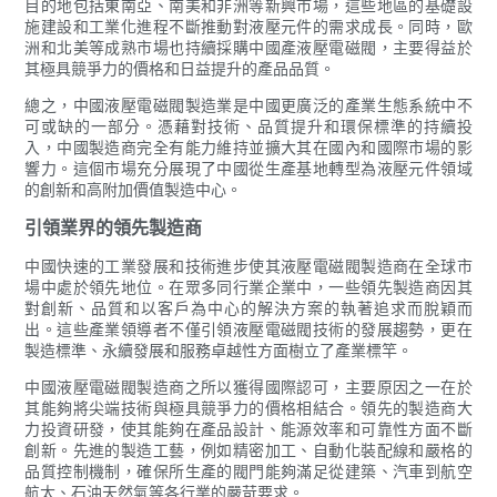
目的地包括東南亞、南美和非洲等新興市場，這些地區的基礎設
施建設和工業化進程不斷推動對液壓元件的需求成長。同時，歐
洲和北美等成熟市場也持續採購中國產液壓電磁閥，主要得益於
其極具競爭力的價格和日益提升的產品品質。
總之，中國液壓電磁閥製造業是中國更廣泛的產業生態系統中不
可或缺的一部分。憑藉對技術、品質提升和環保標準的持續投
入，中國製造商完全有能力維持並擴大其在國內和國際市場的影
響力。這個市場充分展現了中國從生產基地轉型為液壓元件領域
的創新和高附加價值製造中心。
引領業界的領先製造商
中國快速的工業發展和技術進步使其液壓電磁閥製造商在全球市
場中處於領先地位。在眾多同行業企業中，一些領先製造商因其
對創新、品質和以客戶為中心的解決方案的執著追求而脫穎而
出。這些產業領導者不僅引領液壓電磁閥技術的發展趨勢，更在
製造標準、永續發展和服務卓越性方面樹立了產業標竿。
中國液壓電磁閥製造商之所以獲得國際認可，主要原因之一在於
其能夠將尖端技術與極具競爭力的價格相結合。領先的製造商大
力投資研發，使其能夠在產品設計、能源效率和可靠性方面不斷
創新。先進的製造工藝，例如精密加工、自動化裝配線和嚴格的
品質控制機制，確保所生產的閥門能夠滿足從建築、汽車到航空
航太、石油天然氣等各行業的嚴苛要求。