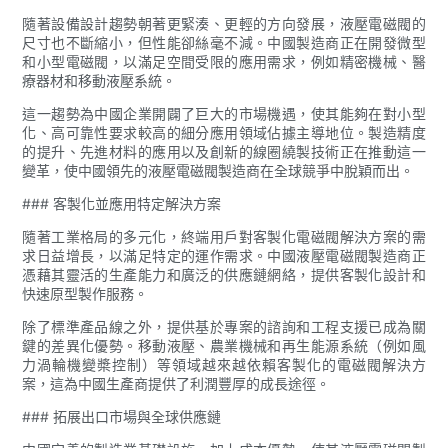
隨著設備設計趨勢朝著更緊湊、更輕的方向發展，液壓電磁閥的
尺寸也不斷縮小，但性能卻絲毫不減。中國製造商正在開發微型
和小型電磁閥，以滿足空間受限的應用需求，例如精密機械、醫
療器材和移動液壓系統。
這一趨勢為中國企業開闢了巨大的市場機遇，使其能夠在對小型
化、高可靠性要求較高的細分應用領域佔據主導地位。製造精度
的提升、先進材料的應用以及創新的線圈繞製技術正在推動這一
變革，使中國領先的液壓電磁閥製造商在全球競爭中脫穎而出。
### 客製化並應用特定解決方案
隨著工業格局的多元化，終端用戶對客製化電磁閥解決方案的需
求日益增長，以滿足特定的運作需求。中國液壓電磁閥製造商正
憑藉其靈活的生產能力和廣泛的供應鏈網絡，提供客製化設計和
快速原型製作服務。
除了標準產品線之外，提供基於專案的諮詢和工程支援已成為關
鍵的差異化優勢。移動液壓、農業機械和再生能源系統（例如風
力渦輪機變槳控制）等領域越來越依賴客製化的電磁閥解決方
案，這為中國生產商提供了利潤豐厚的成長途徑。
### 拓展出口市場與全球供應鏈