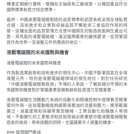
構會定期進行審核、隨機批次抽檢和工廠檢查，以確認產品符合
國際標準和買方特定標準。
最終，中國液壓電磁閥製造的品質標準和認證系統呈現全球監管
合規、技術進步和企業對卓越品質不懈追求三者協同作用的特
徵。這種全面的品質管理方法使中國領先的製造商能夠生產出可
靠、高性能的液壓電磁閥，滿足國際產業的嚴格要求，從而鞏固
其作為世界一流液壓元件供應商的地位。
液壓電磁閥的未來趨勢與機會
液壓電磁閥的未來趨勢與機會
作為製造業創新和技術進步的領先中心，中國不斷鞏固其在全球
液壓元件，特別是液壓電磁閥領域的領先地位。對於任何研究
「中國液壓電磁閥製造商」市場的人來說，了解該細分市場的未
來趨勢和機會對於掌握產業發展軌跡和投資潛力至關重要。
液壓電磁閥在流體動力系統的自動化和精確控制中發揮著至關重
要的作用。這些電動閥能夠調節液壓油的流量和壓力，應用範圍
廣泛，涵蓋建築和採礦等重型機械、工業自動化和機器人等領
域。不斷變化的工業需求和技術突破必將重塑中國液壓電磁閥製
造商的格局，帶來挑戰的同時，也蘊藏著令人振奮的機會。
### 智慧閥門集成