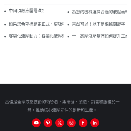
中國頂級液壓電磁閥製造商：品質與創新
為您的機械選擇合適的液壓齒輪
如果您希望標題更正式、更吸引人或更具行業針對性，請告訴我！
當然可以！以下是根據關鍵字「
客製化液壓動力：客製化液壓幫浦的優勢
**「高壓液壓幫浦如何提升工業效
昌佳是全球液壓技術的領導者，集研發、製造、銷售和服務於一
體，推動核心液壓元件的創新和生產。