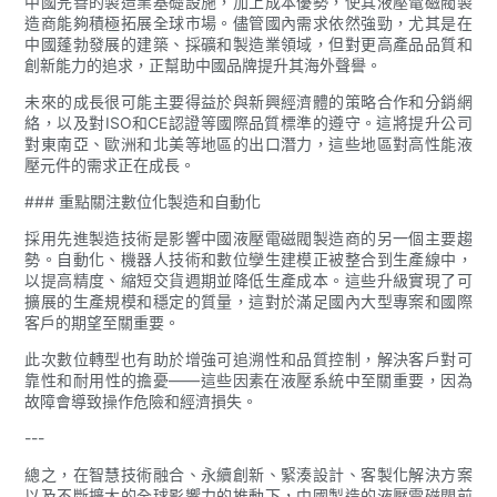
中國完善的製造業基礎設施，加上成本優勢，使其液壓電磁閥製
造商能夠積極拓展全球市場。儘管國內需求依然強勁，尤其是在
中國蓬勃發展的建築、採礦和製造業領域，但對更高產品品質和
創新能力的追求，正幫助中國品牌提升其海外聲譽。
未來的成長很可能主要得益於與新興經濟體的策略合作和分銷網
絡，以及對ISO和CE認證等國際品質標準的遵守。這將提升公司
對東南亞、歐洲和北美等地區的出口潛力，這些地區對高性能液
壓元件的需求正在成長。
### 重點關注數位化製造和自動化
採用先進製造技術是影響中國液壓電磁閥製造商的另一個主要趨
勢。自動化、機器人技術和數位孿生建模正被整合到生產線中，
以提高精度、縮短交貨週期並降低生產成本。這些升級實現了可
擴展的生產規模和穩定的質量，這對於滿足國內大型專案和國際
客戶的期望至關重要。
此次數位轉型也有助於增強可追溯性和品質控制，解決客戶對可
靠性和耐用性的擔憂——這些因素在液壓系統中至關重要，因為
故障會導致操作危險和經濟損失。
---
總之，在智慧技術融合、永續創新、緊湊設計、客製化解決方案
以及不斷擴大的全球影響力的推動下，中國製造的液壓電磁閥前