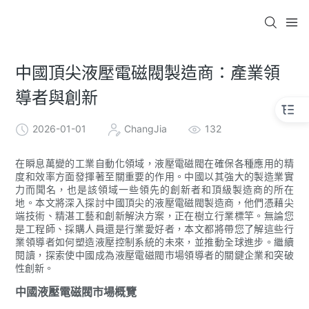
中國頂尖液壓電磁閥製造商：產業領
導者與創新
2026-01-01
ChangJia
132
在瞬息萬變的工業自動化領域，液壓電磁閥在確保各種應用的精
度和效率方面發揮著至關重要的作用。中國以其強大的製造業實
力而聞名，也是該領域一些領先的創新者和頂級製造商的所在
地。本文將深入探討中國頂尖的液壓電磁閥製造商，他們憑藉尖
端技術、精湛工藝和創新解決方案，正在樹立行業標竿。無論您
是工程師、採購人員還是行業愛好者，本文都將帶您了解這些行
業領導者如何塑造液壓控制系統的未來，並推動全球進步。繼續
閱讀，探索使中國成為液壓電磁閥市場領導者的關鍵企業和突破
性創新。
中國液壓電磁閥市場概覽