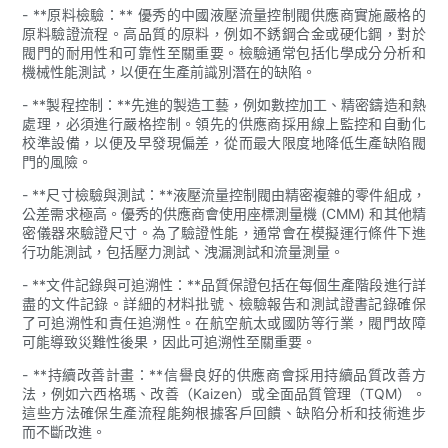
- **原料檢驗：** 優秀的中國液壓流量控制閥供應商實施嚴格的
原料驗證流程。高品質的原料，例如不銹鋼合金或硬化鋼，對於
閥門的耐用性和可靠性至關重要。檢驗通常包括化學成分分析和
機械性能測試，以便在生產前識別潛在的缺陷。
- **製程控制：**先進的製造工藝，例如數控加工、精密鑄造和熱
處理，必須進行嚴格控制。領先的供應商採用線上監控和自動化
校準設備，以便及早發現偏差，從而最大限度地降低生產缺陷閥
門的風險。
- **尺寸檢驗與測試：**液壓流量控制閥由精密複雜的零​​件組成，
公差需求極高。優秀的供應商會使用座標測量機 (CMM) 和其他精
密儀器來驗證尺寸。為了驗證性能，通常會在模擬運行條件下進
行功能測試，包括壓力測試、洩漏測試和流量測量。
- **文件記錄與可追溯性：**品質保證包括在每個生產階段進行詳
盡的文件記錄。詳細的材料批號、檢驗報告和測試證書記錄確保
了可追溯性和責任追溯性。在航空航太或國防等行業，閥門故障
可能導致災難性後果，因此可追溯性至關重要。
- **持續改善計畫：**信譽良好的供應商會採用持續品質改善方
法，例如六西格瑪、改善（Kaizen）或全面品質管理（TQM）。
這些方法確保生產流程能夠根據客戶回饋、缺陷分析和技術進步
而不斷改進。