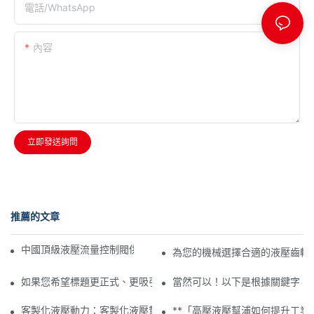
電話/WhatsApp
內容
立即發送詢問
推薦的文章
中國頂級液壓流量控制閥供應商：品質、可靠性與創新
為您的機械選擇合適的液壓齒輪
如果您希望標題更正式、更吸引人或更具行業針對性，請告訴我！
當然可以！以下是根據關鍵字「
客製化液壓動力：客製化液壓幫浦的優勢
**「高壓液壓幫浦如何提升工業效