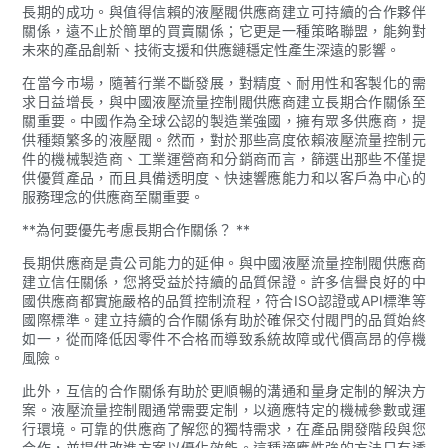
長期的成功。與值得信賴的液壓閥供應商建立可持續的合作夥伴
關係，遠不止於簡單的買賣關係；它更是一種策略聯盟，能夠對
未來的產品創新、技術支援和供應鏈穩定性產生深遠的影響。
在當今市場，隨著行業不斷發展，對精度、耐用性和客製化的需
求日益增長，與中國液壓流量控制閥供應商建立長期合作關係至
關重要。中國作為全球公認的製造業強國，擁有眾多供應商，提
供種類繁多的液壓閥。然而，對於那些高度依賴液壓流量控制元
件的機械製造商、工業運營商和分銷商而言，篩選出那些不僅提
供優質產品，而且具備透明度、快速響應能力和以客戶為中心的
服務理念的供應商至關重要。
**為何要優先考慮長期合作關係？ **
長期供應商是貴公司能力的延伸。與中國液壓流量控制閥供應商
建立信任關係，您將受益於持續的品質保證。許多信譽良好的中
國供應商都實施嚴格的品質控制流程，符合ISO認證或API標準等
國際標準。建立持續的合作關係有助於確保交付閥門的品質始終
如一，從而降低因零件不合格而導致系統故障或代價高昂的停機
風險。
此外，互信的合作關係有助於更順暢的溝通和量身定制的解決方
案。液壓流量控制閥通常需要定制，以適應特定的機械參數或運
行環境。可靠的供應商了解您的獨特需求，在產品開發階段與您
合作，並提供改進方案以優化效能。這種適應性強的方法只有透