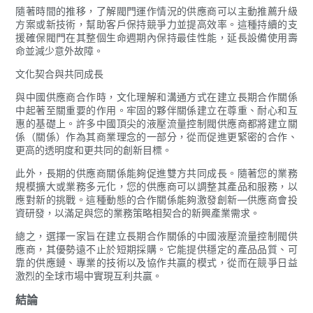
隨著時間的推移，了解閥門運作情況的供應商可以主動推薦升級
方案或新技術，幫助客戶保持競爭力並提高效率。這種持續的支
援確保閥門在其整個生命週期內保持最佳性能，延長設備使用壽
命並減少意外故障。
文化契合與共同成長
與中國供應商合作時，文化理解和溝通方式在建立長期合作關係
中起著至關重要的作用。牢固的夥伴關係建立在尊重、耐心和互
惠的基礎上。許多中國頂尖的液壓流量控制閥供應商都將建立關
係（關係）作為其商業理念的一部分，從而促進更緊密的合作、
更高的透明度和更共同的創新目標。
此外，長期的供應商關係能夠促進雙方共同成長。隨著您的業務
規模擴大或業務多元化，您的供應商可以調整其產品和服務，以
應對新的挑戰。這種動態的合作關係能夠激發創新—供應商會投
資研發，以滿足與您的業務策略相契合的新興產業需求。
總之，選擇一家旨在建立長期合作關係的中國液壓流量控制閥供
應商，其優勢遠不止於短期採購。它能提供穩定的產品品質、可
靠的供應鏈、專業的技術以及協作共贏的模式，從而在競爭日益
激烈的全球市場中實現互利共贏。
結論