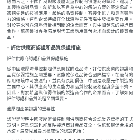
總而言之，中國作為頂級液壓流量控制閥供應商的崛起，體現了
其製造商對品質、創新和以客戶為中心的解決方案的堅定承諾。
憑藉先進的技術應用、嚴格的品質控制、客製化能力和具有競爭
力的價格，這些企業持續在全球液壓元件市場中發揮重要作用。
對於尋求可靠液壓流量控制閥的企業而言，與中國領先的製造商
合作，能夠獲得專為滿足現代工業應用嚴苛需求而設計的優質產
品。
- 評估供應商認證和品質保證措施
評估供應商認證和品質保證措施
從中國液壓流量控制閥供應商採購產品時，評估供應商的認證和
品質保證措施至關重要，這能確保產品符合國際標準，在嚴苛的
應用環境中可靠運行，並具有長期價值。中國是液壓元件製造的
主要中心，其供應商的生產能力和品質控制嚴格程度參差不齊。
因此，對於希望與值得信賴的製造商合作的企業而言，了解如何
評估認證和品質流程至關重要。
液壓閥產業認證的重要性
認證是證明中國液壓流量控制閥供應商符合公認業界標準的正式
證明。這些認證也能反映製造商對產品安全、性能和環保合規的
承諾。最常見且最具權威性的認證包括：