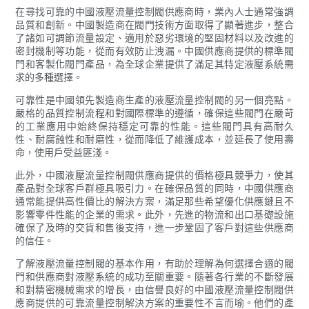
在尋找可靠的中國液壓流量控制閥供應商時，業內人士通常強調
品質和創新。中國製造商在閥門技術方面取得了顯著進步，整合
了諸如可調節流量設定、適用於惡劣環境的堅固材料以及改進的
密封機制等功能，從而有效防止洩漏。中國供應商提供的標準閥
門和客製化閥門產品，為全球企業提供了滿足其特定液壓系統需
求的多種選擇。
可靠性是中國領先製造商生產的液壓流量控制閥的另一個亮點。
嚴格的品質控制流程和對國際標準的遵循，確保這些閥門在嚴苛
的工業應用中始終保持穩定可靠的性能。這些閥門具有高耐久
性、耐腐蝕性和耐磨性，從而降低了維護成本，並延長了使用壽
命，使用戶受益匪淺。
此外，中國液壓流量控制閥供應商提供的價格極具競爭力，使其
產品對全球客戶群極具吸引力。在確保品質的同時，中國供應商
通常能提供高性價比的解決方案，滿足那些希望優化供應鏈且不
影響零件性能的企業的需求。此外，先進的物流和出口基礎設施
確保了及時的交貨和售後支持，進一步鞏固了客戶對這些供應商
的信任。
了解液壓流量控制閥的基本作用，有助於理解為何選擇合適的閥
門和供應商對液壓系統的成功至關重要。隨著各行業的不斷發展
和對精密機械需求的增長，由信譽良好的中國液壓流量控制閥供
應商提供的可靠流量控制解決方案的重要性不言而喻。他們的產