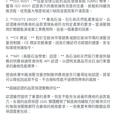
1. **ISO 9001：**這是全球公認的品質管理系統 (QMS) 標準。
獲得 ISO 9001 認證表示供應商擁有完善的生產、檢驗和持續改
進流程，從而最大限度地減少缺陷並提高客戶滿意度。
2. **ISO/TS 29001：** 專為石油、石化和天然氣產業設計，此
認證確保供應商的品質管理系統符合特定產業的要求－當液壓閥
用於關鍵能源或重工業應用時，這是一個重要的因素。
3. **CE 標誌：** 對於在歐洲市場銷售或銷往歐洲市場的液壓流
量控制閥，CE 標誌至關重要，因為它確認符合歐盟的健康、安全
和環境保護指令。
4. **API（美國石油學會）認證：** 為石油和天然氣行業提供服
務的供應商通常會持有 API 認證，以證明其產品符合石油行業要
求的嚴格性能標準。
透過核實中國液壓流量控制閥供應商是否已獲得這些認證，買家
可以降低因品質不佳、不合規和性能不達標而帶來的風險。
**超越認證的品質保證實務評估**
認證雖然提供了重要的基準，但並不能完全涵蓋供應商的品質能
力。全面的品質保證 (QA) 實踐體現了製造商持續致力於確保交付
的每個液壓閥都符合嚴格的規格要求。一些需要考察的關鍵品質
保證要素包括：