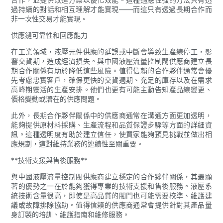
過持續的對話和相互理解才能實現——而這只有透過長期合作而
非一次性交易才能實現。
供應鏈可靠性和回應能力
在工業領域，液壓元件供應的延誤或中斷會導致生產線停工，影
響交貨期，造成經濟損失。與中國液壓流量控制閥供應商建立長
期合作關係有助於降低這些風險。值得信賴的合作夥伴通常會優
先考慮忠實客戶，確保更快的交貨週期、充足的庫存以及在需求
高峰期靈活的生產安排。他們也更有可能主動告知產品線變更、
價格變動或潛在的供應問題。
此外，長期合作夥伴關係中的供應商通常在溝通方面更加透明，
能夠提供原材料採購、生產流程和品質保證步驟等方面的詳細資
訊。這種透明度有助於建立信任，使買家能夠預見挑戰並做出相
應規劃，這對維持業務的連續性至關重要。
**技術支援與售後服務**
與中國液壓流量控制閥供應商建立穩定的合作夥伴關係，其最顯
著的優勢之一在於能夠獲得專業的技術支援和售後服務。液壓系
統技術含量很高，即使是高品質的閥門也可能需要校準、維護建
議或故障排除協助。值得信賴的供應商通常會提供針對其產品量
身訂製的培訓、維護指南和維修服務。