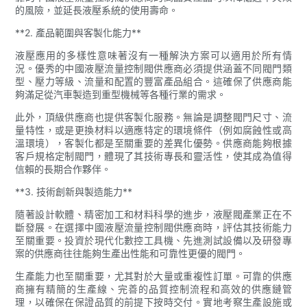
的風險，並延長液壓系統的使用壽命。
**2. 產品範圍與客製化能力**
液壓應用的多樣性意味著沒有一種解決方案可以適用於所有情
況。優秀的中國液壓流量控制閥供應商必須提供涵蓋不同閥門類
型、壓力等級、流量和配置的豐富產品組合。這確保了供應商能
夠滿足從汽車製造到重型機械等​​各種行業的需求。
此外，頂級供應商也提供客製化服務。無論是調整閥門尺寸、流
量特性，或是更換材料以適應特定的環境條件（例如腐蝕性或高
溫環境），客製化都是至關重要的差異化優勢。供應商能夠根據
客戶規格定制閥門，體現了其技術專長和靈活性，使其成為值得
信賴的長期合作夥伴。
**3. 技術創新與製造能力**
隨著設計軟體、精密加工和材料科學的進步，液壓閥產業正在不
斷發展。在選擇中國液壓流量控制閥供應商時，評估其技術能力
至關重要。投資於現代化數控工具機、先進測試設備以及研發專
案的供應商往往能夠生產出性能和可靠性更優的閥門。
生產能力也至關重要，尤其對於大量或重複性訂單。可靠的供應
商擁有精簡的生產線、完善的品質控制流程和高效的供應鏈管
理，以確保在保證品質的前提下按時交付。實地考察生產設施或