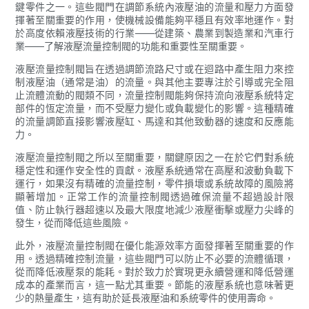
鍵零件之一。這些閥門在調節系統內液壓油的流量和壓力方面發
揮著至關重要的作用，使機械設備能夠平穩且有效率地運作。對
於高度依賴液壓技術的行業——從建築、農業到製造業和汽車行
業——了解液壓流量控制閥的功能和重要性至關重要。
液壓流量控制閥旨在透過調節流路尺寸或在迴路中產生阻力來控
制液壓油（通常是油）的流量。與其他主要專注於引導或完全阻
止流體流動的閥類不同，流量控制閥能夠保持流向液壓系統特定
部件的恆定流量，而不受壓力變化或負載變化的影響。這種精確
的流量調節直接影響液壓缸、馬達和其他致動器的速度和反應能
力。
液壓流量控制閥之所以至關重要，關鍵原因之一在於它們對系統
穩定性和運作安全性的貢獻。液壓系統通常在高壓和波動負載下
運行，如果沒有精確的流量控制，零件損壞或系統故障的風險將
顯著增加。正常工作的流量控制閥透過確保流量不超過設計限
值、防止執行器超速以及最大限度地減少液壓衝擊或壓力尖峰的
發生，從而降低這些風險。
此外，液壓流量控制閥在優化能源效率方面發揮著至關重要的作
用。透過精確控制流量，這些閥門可以防止不必要的流體循環，
從而降低液壓泵的能耗。對於致力於實現更永續營運和降低營運
成本的產業而言，這一點尤其重要。節能的液壓系統也意味著更
少的熱量產生，這有助於延長液壓油和系統零件的使用壽命。