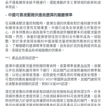
品不僅能確保系統平穩運行，還能推動許多工業領域的創新和成
本效益。
- 中國可靠液壓閥供應商選擇的關鍵標準
在採購液壓流量控制閥時，選擇合適的供應商對於維持運作效率
和確保系統可靠性至關重要。中國已成為全球液壓元件製造中
心，許多供應商以極具競爭力的價格提供種類繁多的液壓流量控
制閥。然而，海量的選擇使得找到可靠的合作夥伴成為一項挑
戰。對於尋求值得信賴的中國液壓流量控制閥供應商的企業而
言，了解關鍵的選擇標準至關重要，這有助於找到能夠提供高品
質、高穩定性產品和卓越服務的供應商。
**1. 產品品質與認證**
選擇中國液壓流量控制閥供應商時，首要標準是產品品質。液壓
元件在高壓和嚴苛條件下運行，因此閥門必須按照嚴格的標準製
造，以防止故障或洩漏，從而避免代價高昂的停機或安全隱患。
可靠的供應商嚴格遵守ISO 9001等國際品質標準，其閥門通常符
合液壓系統相關的認證，例如CE或API認證。
潛在買家應向供應商索取詳細的技術規格和品質保證文件。許多
頂級供應商也會提供第三方檢測結果和材料可追溯性證書，這表
明他們致力於提供採用優質材料和精密工程製造的閥門。來自可
靠的中國液壓流量控制閥供應商的高品質產品可以降低過早失效