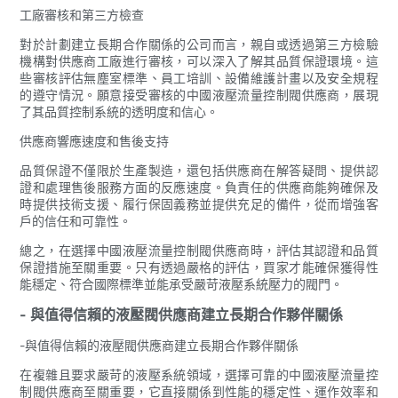
工廠審核和第三方檢查
對於計劃建立長期合作關係的公司而言，親自或透過第三方檢驗
機構對供應商工廠進行審核，可以深入了解其品質保證環境。這
些審核評估無塵室標準、員工培訓、設備維護計畫以及安全規程
的遵守情況。願意接受審核的中國液壓流量控制閥供應商，展現
了其品質控制系統的透明度和信心。
供應商響應速度和售後支持
品質保證不僅限於生產製造，還包括供應商在解答疑問、提供認
證和處理售後服務方面的反應速度。負責任的供應商能夠確保及
時提供技術支援、履行保固義務並提供充足的備件，從而增強客
戶的信任和可靠性。
總之，在選擇中國液壓流量控制閥供應商時，評估其認證和品質
保證措施至關重要。只有透過嚴格的評估，買家才能確保獲得性
能穩定、符合國際標準並能承受嚴苛液壓系統壓力的閥門。
- 與值得信賴的液壓閥供應商建立長期合作夥伴關係
-與值得信賴的液壓閥供應商建立長期合作夥伴關係
在複雜且要求嚴苛的液壓系統領域，選擇可靠的中國液壓流量控
制閥供應商至關重要，它直接關係到性能的穩定性、運作效率和