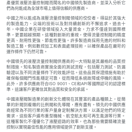
產優質液壓流量控制閥而聞名的中國領先製造商，並深入分析它
們為何能成為全球市場上值得信賴的供應商。
中國之所以能成為液壓流量控制閥領域的佼佼者，得益於其強大
的製造能力、尖端的技術以及對持續創新的不懈追求。過去十
年，中國企業在研發領域投入大量資金，力求不僅達到國際標
準，更要超越預期。這種對創新的重視，使得流量控制閥的精度
更高、耐用性更強、節能性更強。許多製造商採用先進的材料和
製造工藝，例如數控加工和表面處理技術，以確保產品在嚴苛的
運作條件下仍然可靠。
中國領先的液壓流量控制閥供應商的一大特點是其嚴格的品質控
制措施。知名製造商實施全面的測試流程，包括壓力測試、防漏
驗證以及不同流量條件下的效能評估。這些品質保證措施有助於
確保每個閥門性能穩定可靠，從而降低系統故障或停機的風險。
此外，許多供應商符合ISO 9001、CE和API等國際認可的認證標
準，這讓客戶更確信其對品質和安全的承諾。
中國液壓閥製造業的創新文化體現在其豐富的產品種類上，從簡
單的針閥到複雜的比例閥和先導閥，應有盡有。領先的中國供應
商經常為不同行業的客戶量身定制解決方案，以滿足他們的特定
需求，這些客戶遍布重型機械、航空航太和可再生能源等行業。
這種客製化不僅優化了液壓迴路的效率，也為那些需要精確流量
控制以實現最佳性能的應用領域提供了創新支援。