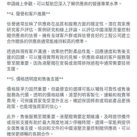
申請線上參觀，可以幫助您深入了解供應商的營運專業水準。
**4. 聲譽和客戶推薦**
信譽通常反映了供應商在品質和服務方面的穩定性。潛在買家應
研究客戶評估、案例研究和線上評論，以評估中國液壓流量控制
閥供應商的信譽。擁有全球客戶群或與信譽良好的工程公司建立
合作關係的供應商通常能維持較高的標準。
透過與現有客戶溝通，收集他們對產品性能、回應速度和售後支
援的回饋，可以獲得實際有效的見解。供應商卓越的客戶服務聲
譽至關重要，因為液壓閥在安裝或故障排除過程中通常需要技術
支援。
**5. 價格透明度和售後支援**
價格競爭力固然重要，但最便宜的選擇可能以犧牲可靠性或售後
服務為代價。透明的價格結構，清楚列明客製化、運輸和稅費等
費用，可保護買家免受意外支出。確認保固條款或瑕疵產品更換
政策，也能增強買家的信心。
此外，售後服務至關重要。液壓閥需要定期維護，及時提供備件
或技術支援有助於最大限度地減少停機時間。選擇一家能夠提供
全面售後支援、培訓和文件的中國液壓流量控制閥供應商，可以
確保更順暢的長期合作。