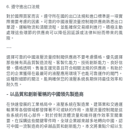
6. 遵守進出口法規
對於國際買家而言，遵守所在國的出口法規和進口標準是一項實
際需要考慮的因素。可靠的中國液壓流量控制閥供應商熟悉出口
單證、運輸物流和清關流程，並能確保交易順利進行。積極主動
處理這些環節的供應商可以降低因延誤或法律糾紛而帶來的風
險。
---
選擇可靠的中國液壓流量控制閥供應商不要考慮價格。優先選擇
那些擁有高品質製造流程、客製化能力、技術創新能力、良好信
譽、價格透明、售後支援完善且符合相關法規的供應商，有助於
您的企業獲得在最嚴苛的液壓應用環境下也能可靠運作的閥門。
這種對細節的關注，能夠確保您的液壓系統長期保持最佳效率和
耐久性。
- 以品質和創新著稱的中國領先製造商
在快速發展的工業格局中，液壓系統在製造業、建築業和交通運
輸業等各個領域都發揮著不可或缺的作用。液壓流量控制閥是這
些系統的核心部件，對於控制流體流量和維持運作效率至關重
要。在採購這些關鍵零件時，全球企業越來越多地轉向中國，認
可中國一流製造商的卓越品質和創新能力。本文將重點介紹以生