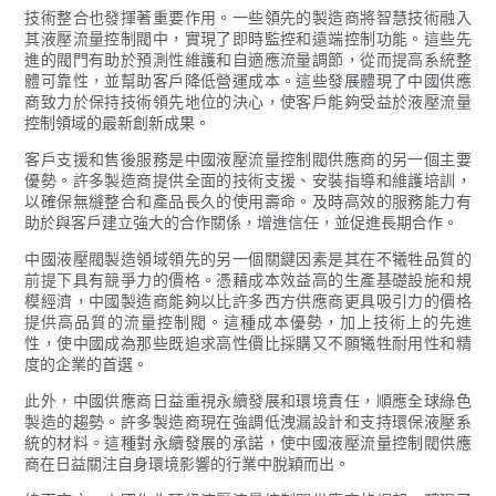
技術整合也發揮著重要作用。一些領先的製造商將智慧技術融入
其液壓流量控制閥中，實現了即時監控和遠端控制功能。這些先
進的閥門有助於預測性維護和自適應流量調節，從而提高系統整
體可靠性，並幫助客戶降低營運成本。這些發展體現了中國供應
商致力於保持技術領先地位的決心，使客戶能夠受益於液壓流量
控制領域的最新創新成果。
客戶支援和售後服務是中國液壓流量控制閥供應商的另一個主要
優勢。許多製造商提供全面的技術支援、安裝指導和維護培訓，
以確保無縫整合和產品長久的使用壽命。及時高效的服務能力有
助於與客戶建立強大的合作關係，增進信任，並促進長期合作。
中國液壓閥製造領域領先的另一個關鍵因素是其在不犧牲品質的
前提下具有競爭力的價格。憑藉成本效益高的生產基礎設施和規
模經濟，中國製造商能夠以比許多西方供應商更具吸引力的價格
提供高品質的流量控制閥。這種成本優勢，加上技術上的先進
性，使中國成為那些既追求高性價比採購又不願犧牲耐用性和精
度的企業的首選。
此外，中國供應商日益重視永續發展和環境責任，順應全球綠色
製造的趨勢。許多製造商現在強調低洩漏設計和支持環保液壓系
統的材料。這種對永續發展的承諾，使中國液壓流量控制閥供應
商在日益關注自身環境影響的行業中脫穎而出。