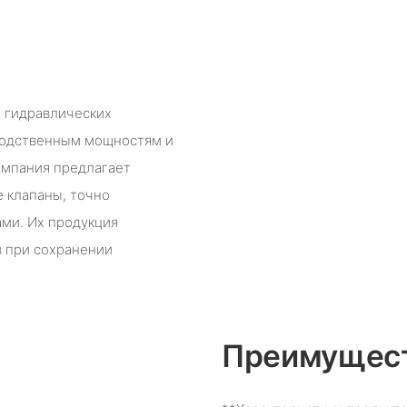
ь гидравлических
водственным мощностям и
омпания предлагает
 клапаны, точно
ми. Их продукция
в при сохранении
Преимущест