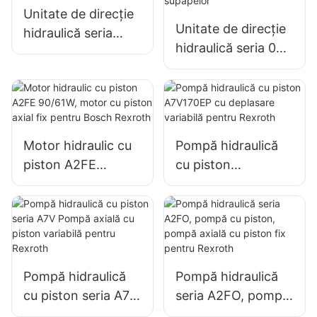
Unitate de direcție
Unitate de direcție
hidraulică seria
hidraulică seria 060
HKUS pentru M+S
cu toate funcțiile
combinate ale
supapelor
Motor hidraulic cu
Pompă hidraulică
piston A2FE
cu piston
90/61W, motor cu
A7V170EP cu
piston axial fix
deplasare variabilă
pentru Bosch
pentru Rexroth
Rexroth
Pompă hidraulică
Pompă hidraulică
cu piston seria A7V
seria A2FO, pompă
Pompă axială cu
cu piston, pompă