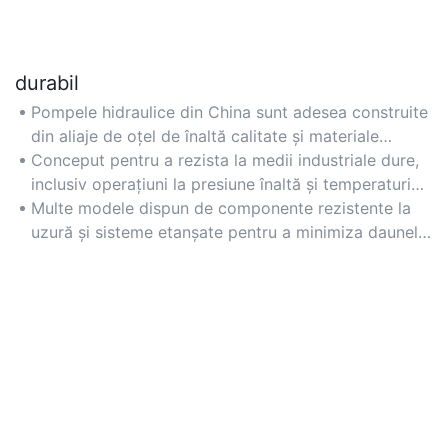
durabil
Pompele hidraulice din China sunt adesea construite
din aliaje de oțel de înaltă calitate și materiale
rezistente la coroziune pentru o durată de viață
Conceput pentru a rezista la medii industriale dure,
extinsă.
inclusiv operațiuni la presiune înaltă și temperaturi
extreme.
Multe modele dispun de componente rezistente la
uzură și sisteme etanșate pentru a minimiza daunele
cauzate de praf și resturi.