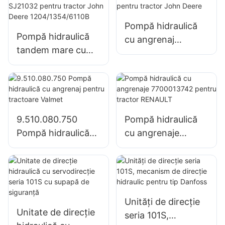
combinate ale
supapelor
Pompă hidraulică
Pompă hidraulică
cu angrenaj
tandem mare cu
RE73947 RE72058
pompă cu
pentru tractor
angrenaje SJ21032
John Deere
pentru tractor
John Deere
1204/1354/6110B
9.510.080.750
Pompă hidraulică
Pompă hidraulică
cu angrenaje
cu angrenaj pentru
7700013742 pentru
tractoare Valmet
tractor RENAULT
Unități de direcție
Unitate de direcție
seria 101S,