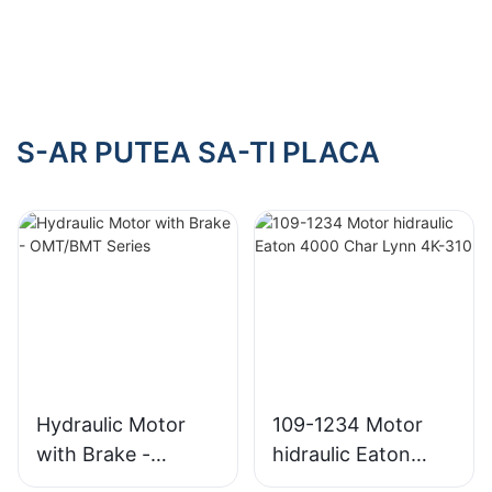
piston variabilă
axială cu piston fix
pentru Rexroth
pentru Rexroth
S-AR PUTEA SA-TI PLACA
Hydraulic Motor
109-1234 Motor
with Brake -
hidraulic Eaton
OMT/BMT Series
4000 Char Lynn