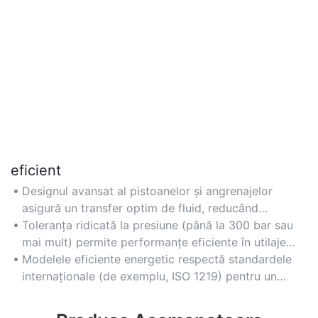
eficient
Designul avansat al pistoanelor și angrenajelor
asigură un transfer optim de fluid, reducând
pierderile de energie și timpii de nefuncționare.
Toleranța ridicată la presiune (până la 300 bar sau
mai mult) permite performanțe eficiente în utilaje
grele și echipamente de construcții.
Modelele eficiente energetic respectă standardele
internaționale (de exemplu, ISO 1219) pentru un
consum redus de energie și costuri operaționale
reduse.