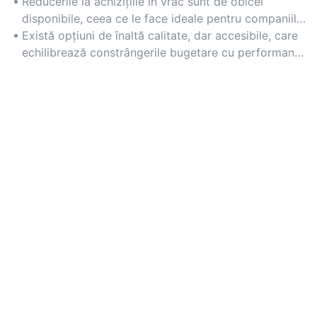
costurilor de producție mai mici.
Reducerile la achizițiile în vrac sunt de obicei
disponibile, ceea ce le face ideale pentru companiile
care doresc economii la echipamentele industriale.
Există opțiuni de înaltă calitate, dar accesibile, care
echilibrează constrângerile bugetare cu performanțe
fiabile pentru utilizare pe termen lung.