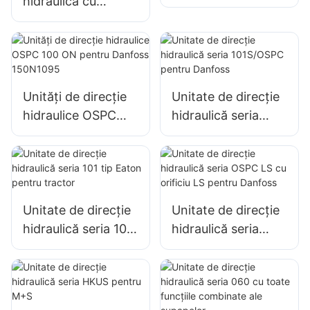
hidraulică cu
mecanism de
servodirecție seria
direcție hidraulic
101S cu supapă de
pentru tip Danfoss
siguranță
Unități de direcție
Unitate de direcție
hidraulice OSPC
hidraulică seria
100 ON pentru
101S/OSPC pentru
Danfoss 150N1095
Danfoss
Unitate de direcție
Unitate de direcție
hidraulică seria 101
hidraulică seria
tip Eaton pentru
OSPC LS cu orificiu
tractor
LS pentru Danfoss