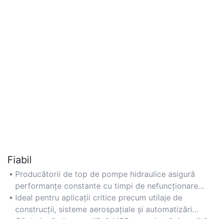
Fiabil
Producătorii de top de pompe hidraulice asigură
performanțe constante cu timpi de nefuncționare
minimi, datorită controlului avansat al calității și
Ideal pentru aplicații critice precum utilaje de
standardelor robuste de proiectare.
construcții, sisteme aerospațiale și automatizări