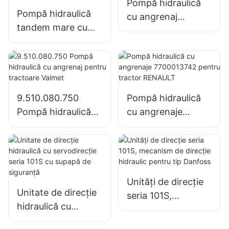
supapelor
Pompă hidraulică
Pompă hidraulică
cu angrenaj
tandem mare cu
RE73947 RE72058
pompă cu
pentru tractor
angrenaje SJ21032
John Deere
pentru tractor
John Deere
1204/1354/6110B
9.510.080.750
Pompă hidraulică
Pompă hidraulică
cu angrenaje
cu angrenaj pentru
7700013742 pentru
tractoare Valmet
tractor RENAULT
Unități de direcție
Unitate de direcție
seria 101S,
hidraulică cu
mecanism de
servodirecție seria
direcție hidraulic