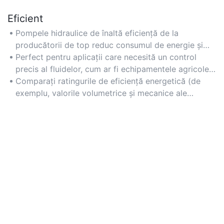
Eficient
Pompele hidraulice de înaltă eficiență de la
producătorii de top reduc consumul de energie și
costurile operaționale, menținând în același timp
Perfect pentru aplicații care necesită un control
presiunea și debitele optime.
precis al fluidelor, cum ar fi echipamentele agricole,
manipularea materialelor și sistemele de energie
Comparați ratingurile de eficiență energetică (de
regenerabilă.
exemplu, valorile volumetrice și mecanice ale
eficienței) și prioritizați modelele compatibile cu
acționările cu viteză variabilă.