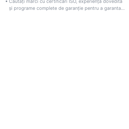
industriale, unde defecțiunile nu sunt o opțiune.
Căutați mărci cu certificări ISO, experiență dovedită
și programe complete de garanție pentru a garanta
fiabilitatea.