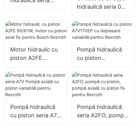
hidraulică seria
hidraulică seria 060
HKUS pentru M+S
cu toate funcțiile
combinate ale
supapelor
Motor hidraulic cu
Pompă hidraulică
piston A2FE
cu piston
90/61W, motor cu
A7V170EP cu
piston axial fix
deplasare variabilă
pentru Bosch
pentru Rexroth
Rexroth
Pompă hidraulică
Pompă hidraulică
cu piston seria A7V
seria A2FO, pompă
Pompă axială cu
cu piston, pompă
piston variabilă
axială cu piston fix