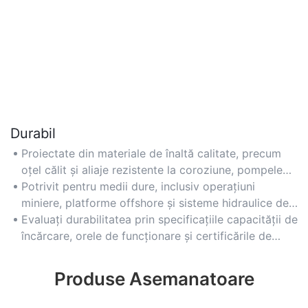
Durabil
Proiectate din materiale de înaltă calitate, precum
oțel călit și aliaje rezistente la coroziune, pompele
hidraulice de top rezistă la temperaturi extreme și
Potrivit pentru medii dure, inclusiv operațiuni
sarcini mari de lucru.
miniere, platforme offshore și sisteme hidraulice de
grad militar.
Evaluați durabilitatea prin specificațiile capacității de
încărcare, orele de funcționare și certificările de
durabilitate de la terți, cum ar fi IP69K pentru
rezistența la praf/apă.
Produse Asemanatoare