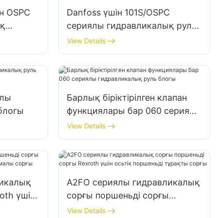
ін OSPC
Danfoss үшін 101S/OSPC
ық
сериялы гидравликалық руль
блогы
View Details
ялы
Барлық біріктірілген клапан
блогы
функциялары бар 060 сериялы
гидравликалық руль блогы
View Details
ликалық
A2FO сериялы гидравликалық
oth үшін
сорғы поршеньді сорғы
нымалы
Rexroth үшін осьтік поршеньді
View Details