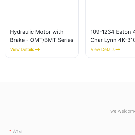
Hydraulic Motor with
109-1234 Eaton 
Brake - OMT/BMT Series
Char Lynn 4K-31
гидравликалық
View Details
View Details
қозғалтқышы
we welcome 
Аты