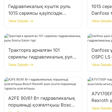
Гидравликалық күштік руль
101S сер
101S сериясы қауіпсіздік
Danfoss 
қысым клапаны бар руль
гидравли
View Details
View Details
блогы
механиз
Тракторға арналған 101
Danfoss ү
сериялы гидравликалық руль
OSPC LS
блогы Eaton түрі
гидравл
View Details
View Details
A7V170EP
A2FE 90/61 Вт гидравликалық
Rexroth 
поршеньді қозғалтқыш Bosch
гидравл
View Details
Rexroth үшін осьтік поршеньді