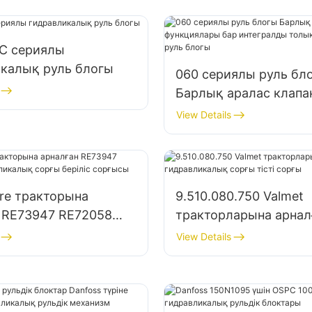
PC сериялы
икалық руль блогы
060 сериялы руль бл
Барлық аралас клапа
функциялары бар инт
View Details
толық гидравликалық
блогы
re тракторына
9.510.080.750 Valmet
 RE73947 RE72058
тракторларына арнал
калық сорғы беріліс
гидравликалық сорғы 
View Details
сорғы