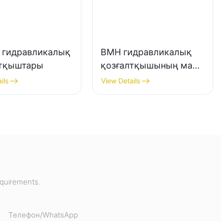
 гидравликалық
BMH гидравликалық
лтқыштары
қозғалтқышының май
порты
ils
View Details
equirements.
Телефон/whatsApp