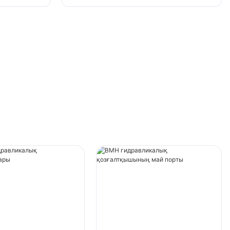
тұрақты сорғы