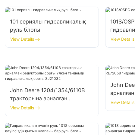
101 сериялы гидравликалық
101S/OS
руль блогы
гидравл
View Details
View Details
John Dee
John Deere 1204/1354/6110B
арналған
тракторына арналған
гидравли
View Details
редукторлы сорғы Үлкен
View Details
сорғысы
тандемді гидравликалық
сорғы SJ21032