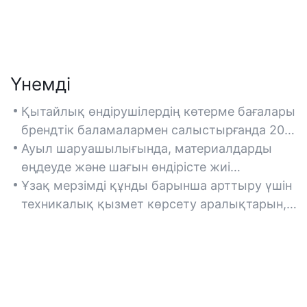
Үнемді
Қытайлық өндірушілердің көтерме бағалары
брендтік баламалармен салыстырғанда 20-
40% үнемдеуді ұсынады, ал ірі көлемдегі
Ауыл шаруашылығында, материалдарды
өнеркәсіптік сатып алуларға көтерме
өңдеуде және шағын өндірісте жиі
жеңілдіктер ұсынылады.
қолданылады, мұнда бюджет шектеулері
Ұзақ мерзімді құнды барынша арттыру үшін
бастапқы өнімділікке нұқсан келтірмей,
техникалық қызмет көрсету аралықтарын,
қолжетімділікке басымдық береді.
қосалқы бөлшектердің қолжетімділігін және
энергия тиімділігін қоса алғанда, меншіктің
жалпы құнын (TCO) салыстырыңыз.