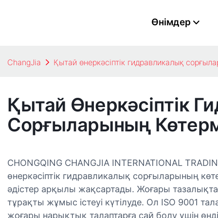
Өнімдер
ChangJia
Қытай өнеркәсіптік гидравликалық сорғыл
Қытай Өнеркәсіптік Г
Сорғыларының Көтер
CHONGQING CHANGJIA INTERNATIONAL TRADING
өнеркәсіптік гидравликалық сорғыларының көте
әдістер арқылы жақсартады. Жоғары тазалықтағ
тұрақты жұмыс істеуі күтілуде. Ол ISO 9001 тал
жоғары нарықтық талаптарға сай болу үшін өнді