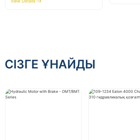
View Details
тұрақты қозғалтқыш
СІЗГЕ ҰНАЙДЫ