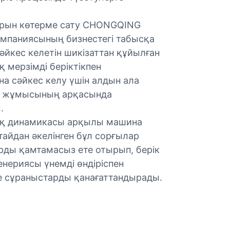
арын көтерме сату CHONGQING
мпаниясының бизнестегі табысқа
әйкес келетін шикізаттан құйылған
 мерзімді беріктікпен
а сәйкес келу үшін алдын ала
қты жұмысының арқасында
.
ық динамикасы арқылы машина
тайдан әкелінген бұл сорғылар
рды қамтамасыз ете отырып, берік
енериясы үнемді өндіріспен
ме сұраныстарды қанағаттандырады.