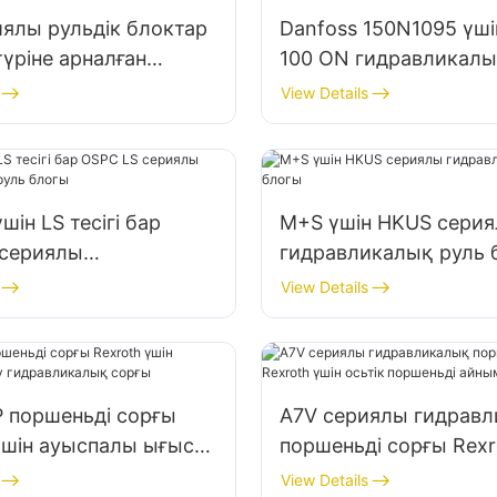
иялы рульдік блоктар
Danfoss 150N1095 үш
түріне арналған
100 ON гидравликал
калық рульдік
рульдік блоктары
View Details
м
шін LS тесігі бар
M+S үшін HKUS сери
 сериялы
гидравликалық руль 
икалық руль блогы
View Details
 поршеньді сорғы
A7V сериялы гидрав
үшін ауыспалы ығысу
поршеньді сорғы Rexr
икалық сорғы
осьтік поршеньді ай
View Details