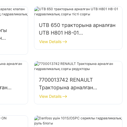
UTB 650 тракторына арналған
огы
UTB H801 H8-01
н
гидравликалық сорғы тісті
View Details
егралды
сорғы
 руль
7700013742 RENAULT
ған
Тракторына арналған
тісті
гидравликалық сорғы
View Details
редукторы