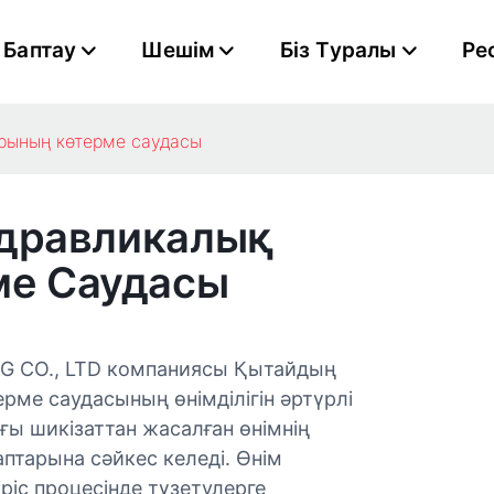
Баптау
Шешім
Біз Туралы
Ре
арының көтерме саудасы
идравликалық
ме Саудасы
 CO., LTD компаниясы Қытайдың
рме саудасының өнімділігін әртүрлі
ы шикізаттан жасалған өнімнің
аптарына сәйкес келеді. Өнім
ріс процесінде түзетулерге