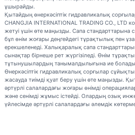
ұшырайды.
Қытайдың өнеркәсіптік гидравликалық сорғыл
CHANGJIA INTERNATIONAL TRADING CO., LTD ко
жетуі үшін өте маңызды. Сапа стандарттарына с
бұл өнім жоғары деңгейдегі тұрақтылық пен ұзақ
ерекшеленеді. Халықаралық сапа стандарттарын
сынақтар бірнеше рет жүргізіледі. Өнім тұра
тұтынушылардың танымалдылығына ие болады
Өнеркәсіптік гидравликалық сорғылар сұйықт
жасауда тиімді қуат беру үшін өте маңызды. Қы
әртүрлі салалардағы жоғары өнімді операцияла
және сенімді жұмыс істейді. Олардың озық инж
үйлесімде әртүрлі салалардағы әлемдік көтер