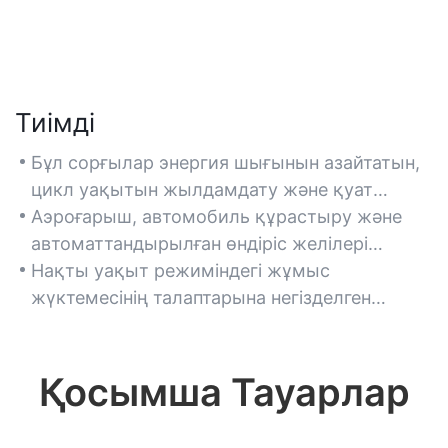
Тиімді
Бұл сорғылар энергия шығынын азайтатын,
цикл уақытын жылдамдату және қуат
тұтынуды азайту үшін 95%-ға дейін көлемдік
Аэроғарыш, автомобиль құрастыру және
тиімділікке қол жеткізетін озық поршеньді
автоматтандырылған өндіріс желілері
және қалақшалы конструкциялармен
сияқты дәлдікпен жұмыс істейтін салаларға
Нақты уақыт режиміндегі жұмыс
жабдықталған.
жарамды, мұнда қысымды тұрақты
жүктемесінің талаптарына негізделген
бақылау маңызды.
энергия тұтынуды оңтайландыру үшін
қысымды өтейтін клапандары бар
айнымалы ығысу модельдерін таңдаңыз.
Қосымша Тауарлар