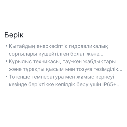
Берік
Қытайдың өнеркәсіптік гидравликалық
сорғылары күшейтілген болат және
коррозияға төзімді жабындар сияқты
Құрылыс техникасы, тау-кен жабдықтары
жоғары сапалы материалдардан жасалған,
және тұрақты қысым мен тозуға төзімділікті
бұл қатал ортада ұзақ мерзімді жұмыс
қажет ететін өндірістік жүйелер сияқты
Төтенше температура мен жұмыс кернеуі
істеуді қамтамасыз етеді.
ауыр жүктемелік қолданбалар үшін өте
кезінде беріктікке кепілдік беру үшін IP65+
қолайлы.
рейтингісі және ISO сертификаттары бар
модельдерді іздеңіз.