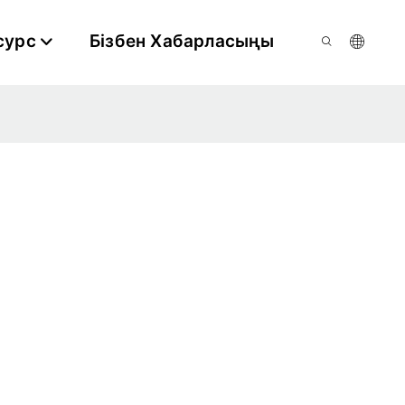
сурс
Бізбен Хабарласыңы