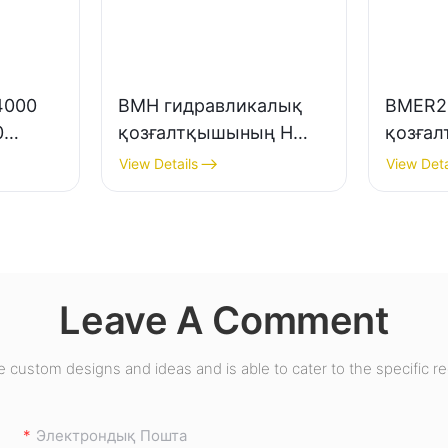
4000
BMH гидравликалық
BMER2
0
қозғалтқышының H
қозға
май порты
View Details
View Deta
Leave A Comment
custom designs and ideas and is able to cater to the specific r
Электрондық Пошта