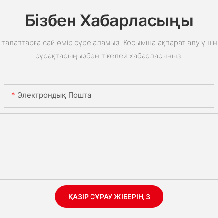
Бізбен Хабарласыңы
талаптарға сай өмір сүре аламыз. Қосымша ақпарат алу үшін 
сұрақтарыңызбен тікелей хабарласыңыз.
Электрондық Пошта
ҚАЗІР СҰРАУ ЖІБЕРІҢІЗ