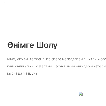
Өнімге Шолу
Міне, егжей-тегжейлі кіріспеге негізделген «Қытай ж
гидравликалық қозғалтқыш зауытының өнімдерін көтерме 
қысқаша мазмұны: