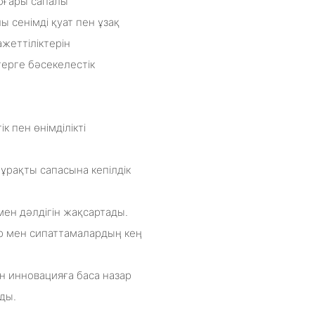
жоғары сапалы
 сенімді қуат пен ұзақ
жеттіліктерін
ерге бәсекелестік
к пен өнімділікті
тұрақты сапасына кепілдік
 мен дәлдігін жақсартады.
р мен сипаттамалардың кең
ан инновацияға баса назар
ады.