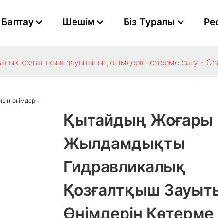
Баптау
Шешім
Біз Туралы
Ре
ық қозғалтқыш зауытының өнімдерін көтерме сату - Ch
Қытайдың Жоғары
Жылдамдықты
Гидравликалық
Қозғалтқыш Зауыт
Өнімдерін Көтерме