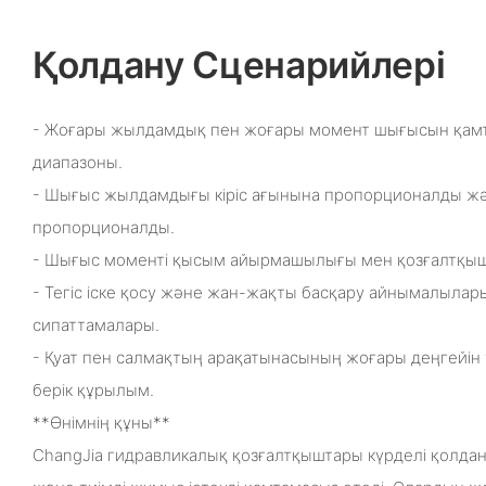
Қолдану Сценарийлері
- Жоғары жылдамдық пен жоғары момент шығысын қамта
диапазоны.
- Шығыс жылдамдығы кіріс ағынына пропорционалды жә
пропорционалды.
- Шығыс моменті қысым айырмашылығы мен қозғалтқы
- Тегіс іске қосу және жан-жақты басқару айнымалылар
сипаттамалары.
- Қуат пен салмақтың арақатынасының жоғары деңгейі
берік құрылым.
**Өнімнің құны**
ChangJia гидравликалық қозғалтқыштары күрделі қолдан