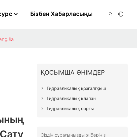
сурс
Бізбен Хабарласыңы
angJia
ҚОСЫМША ӨНІМДЕР
Гидравликалық қозғалтқыш
Гидравликалық клапан
Гидравликалық сорғы
ының
 Сату
Сіздің сұрағыңызды жіберіңіз