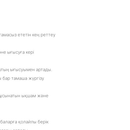
масыз ететін кең реттеу
не ығысуға кері
штың ығысуымен артады.
ы бар тамаша жүргізу
н ұсынатын ықшам және
баларға қолайлы берік