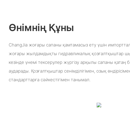
Өнімнің Құны
ChangJia жоғары сапаны қамтамасыз ету үшін импорттал
жоғары жылдамдықты гидравликалық қозғалтқыштар шығ
кезінде үнемі тексерулер жүргізу арқылы сапаны қатаң 
аударады. Қозғалтқыштар сенімділігімен, озық өндірісім
стандарттарға сәйкестігімен танымал.