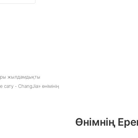
оғары жылдамдықты
сату - ChangJia» өнімінің
Өнімнің Ере