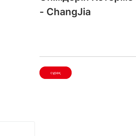
- ChangJia
сұрақ