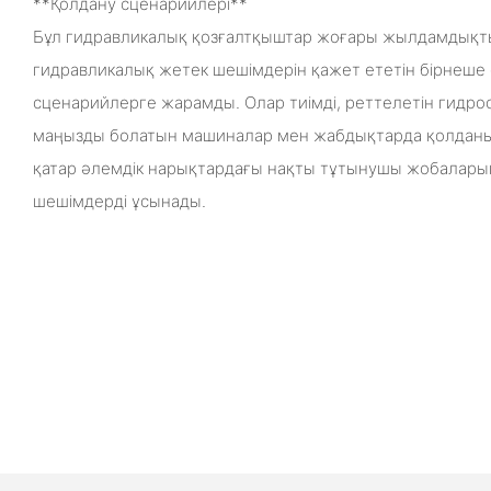
**Қолдану сценарийлері**
Бұл гидравликалық қозғалтқыштар жоғары жылдамдықт
гидравликалық жетек шешімдерін қажет ететін бірнеше 
сценарийлерге жарамды. Олар тиімді, реттелетін гидро
маңызды болатын машиналар мен жабдықтарда қолданы
қатар әлемдік нарықтардағы нақты тұтынушы жобалары
шешімдерді ұсынады.