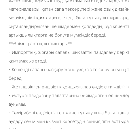
және тиімді жұмыс істеуді қамтамасыз етеді. Олардың 
материалдары, қатаң сапа тексерулері және озық дизайны
мерзімділікті қамтамасыз етеді. Өнім тұтынушылардың қа
оңтайландырылған шешімдермен қолдайды, бұл клиентт
артықшылықтарға ие болуға мүмкіндік береді.
**Өнімнің артықшылықтары**
- Импорттық, жоғары сапалы шикізатты пайдалану берікті
қамтамасыз етеді.
- Кешенді сапаны басқару және үздіксіз тексеру өнімнің 
береді.
- Жетілдірілген өндірістік қондырғылар өндіріс тиімділігі
- Әртүрлі пайдалану талаптарына бейімделген өлшемде
ауқымы.
- Тәжірибелі өндірістік топ және тұтынушыға бағытталғ
аудару сенім мен қызмет көрсетудің сенімділігін арттыр