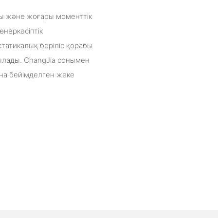
ы және жоғары моменттік
өнеркәсіптік
статикалық беріліс қорабы
лады. ChangJia сонымен
на бейімделген жеке