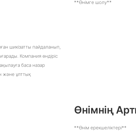
**Өнімге шолу**
ған шикізатты пайдаланып,
арады. Компания өндіріс
бақылауға баса назар
ен және ұлттық
Өнімнің А
**Өнім ерекшеліктері**