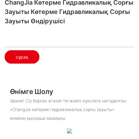
ChangJia Көтерме Гидравликалық Сорғы
Зауыты​ Көтерме Гидравликалық Сорғы
Зауыты​ Өндірушісі
сұрақ
Өнімге Шолу
Әрине! Сіз берген егжей-тегжейлі кіріспеге негізделген
«ChangJia көтерме гидравликалық сорғы зауыты»
өнімінің қысқаша мазмұны: