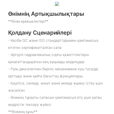
Өнімнің Артықшылықтары
**Өнім ерекшеліктері**
Қолдану Сценарийлері
- Кәсіби QC және ISO стандарттарымен қамтамасыз
етілген сертификатталған сапа
- Әртүрлі гидравликалық сорғы қажеттіліктерін
қанағаттандыратын кең ауқымды модельдер
- Руль дөңгелегінен беріліс механизміне күш түсіруді
арттыру және қайта бағыттау функциялары
- Қауіпсіз, сенімді, жеңіл және икемді жұмыс істеу үшін
жасалған
- Өнімнің тұрақты сапасын қамтамасыз ету үшін қатаң
өндірістік тексеру жүйесі
**Өнімнің құны**