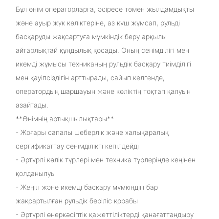
Бұл өнім операторларға, әсіресе төмен жылдамдықты
және ауыр жүк көліктеріне, аз күш жұмсап, рульді
басқаруды жақсартуға мүмкіндік беру арқылы
айтарлықтай құндылық қосады. Оның сенімділігі мен
икемді жұмысы техниканың рульдік басқару тиімділігі
мен қауіпсіздігін арттырады, сайып келгенде,
оператордың шаршауын және көліктің тоқтап қалуын
азайтады.
**Өнімнің артықшылықтары**
- Жоғары сапалы шеберлік және халықаралық
сертификаттау сенімділікті кепілдейді
- Әртүрлі көлік түрлері мен техника түрлерінде кеңінен
қолданылуы
- Жеңіл және икемді басқару мүмкіндігі бар
жақсартылған рульдік беріліс қорабы
- Әртүрлі өнеркәсіптік қажеттіліктерді қанағаттандыру