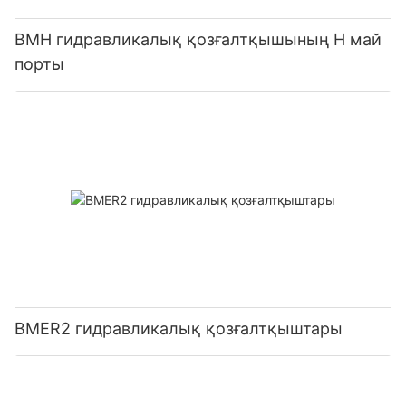
BMH гидравликалық қозғалтқышының H май
порты
BMER2 гидравликалық қозғалтқыштары