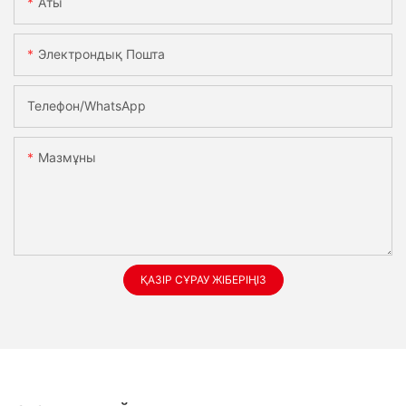
Аты
Электрондық Пошта
Телефон/whatsApp
Мазмұны
ҚАЗІР СҰРАУ ЖІБЕРІҢІЗ