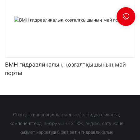
BMH гидравликалық қозғалтқышының май
порты
ChangJia инновациялар мен негізгі гидравликалық
компоненттерді өндіру үшін ҒЗТКЖ, өндіріс, сату және
қызмет көрсетуді біріктіретін гидравликалық