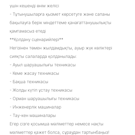
үшін кешенді өнім желісі
- Тұтынушыларға қызмет көрсетуге және сапаны
бақылауға берік міндеттеме қанағаттанушылықты
қамтамасыз етеді
**Қолдану сценарийлері**
Негізінен төмен жылдамдықты, ауыр жүк көліктері
сияқты салаларда қолданылады:
- Ауыл шаруашылығы техникасы
- Кеме жасау техникасы
- Бақша техникасы
- Жолды күтіп ұстау техникасы
- Орман шаруашылығы техникасы
- Инженерлік машиналар
- Тау-кен машиналары
Егер сізге қосымша мәліметтер немесе нақты
мәліметтер қажет болса, сұраудан тартынбаңыз!