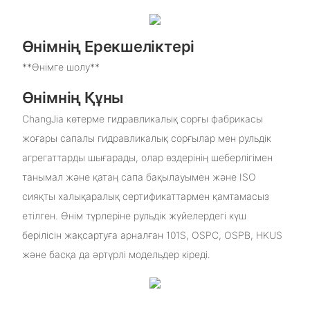
Өнімнің Ерекшеліктері
**Өнімге шолу**
Өнімнің Құны
ChangJia көтерме гидравликалық сорғы фабрикасы
жоғары сапалы гидравликалық сорғылар мен рульдік
агрегаттарды шығарады, олар өздерінің шеберлігімен
танымал және қатаң сапа бақылауымен және ISO
сияқты халықаралық сертификаттармен қамтамасыз
етілген. Өнім түрлеріне рульдік жүйелердегі күш
берілісін жақсартуға арналған 101S, OSPC, OSPB, HKUS
және басқа да әртүрлі модельдер кіреді.