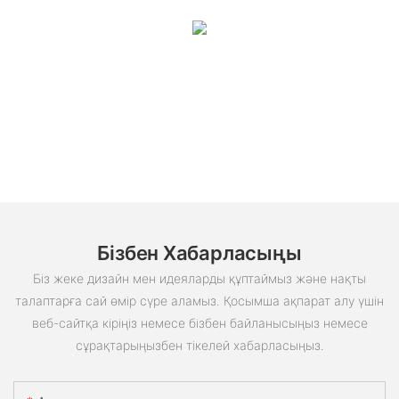
Бізбен Хабарласыңы
Біз жеке дизайн мен идеяларды құптаймыз және нақты
талаптарға сай өмір сүре аламыз. Қосымша ақпарат алу үшін
веб-сайтқа кіріңіз немесе бізбен байланысыңыз немесе
сұрақтарыңызбен тікелей хабарласыңыз.