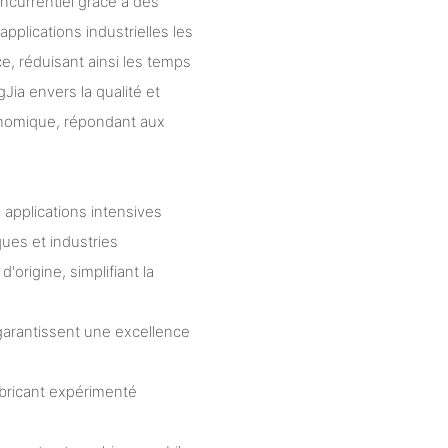
ncurrentiel grâce à des
plications industrielles les
e, réduisant ainsi les temps
ia envers la qualité et
conomique, répondant aux
 applications intensives
ques et industries
origine, simplifiant la
 garantissent une excellence
abricant expérimenté