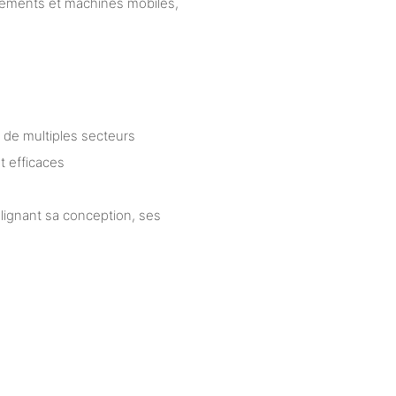
ipements et machines mobiles,
 de multiples secteurs
t efficaces
lignant sa conception, ses