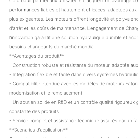
Ce produit permet aux utilisateurs d'acquérir un avantage co
performances fiables et hautement efficaces, adaptées aux ap
plus exigeantes. Les moteurs offrent longévité et polyvalenc
d'arrêt et les coûts de maintenance. L'engagement de ChangJ
l'innovation garantit une solution hydraulique durable et é
besoins changeants du marché mondial.
**Avantages du produit**
- Construction robuste et résistante du moteur, adaptée aux
- Intégration flexible et facile dans divers systèmes hydrauli
- Compatibilité étendue avec les modèles de moteurs Eaton d'
modernisation et le remplacement
- Un soutien solide en R&D et un contrôle qualité rigoureux
constante des produits
- Service complet et assistance technique assurés par un f
**Scénarios d'application**