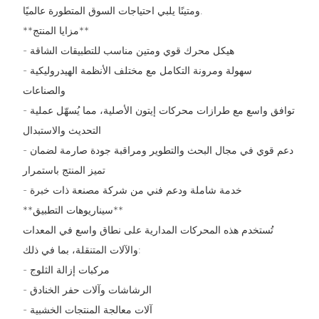
ومتينًا يلبي احتياجات السوق المتطورة عالميًا.
**مزايا المنتج**
- هيكل محرك قوي ومتين مناسب للتطبيقات الشاقة
- سهولة ومرونة التكامل مع مختلف الأنظمة الهيدروليكية
والصناعات
- توافق واسع مع طرازات محركات إيتون الأصلية، مما يُسهّل عملية
التحديث والاستبدال
- دعم قوي في مجال البحث والتطوير ومراقبة جودة صارمة لضمان
تميز المنتج باستمرار
- خدمة شاملة ودعم فني من شركة مصنعة ذات خبرة
**سيناريوهات التطبيق**
تُستخدم هذه المحركات المدارية على نطاق واسع في المعدات
والآلات المتنقلة، بما في ذلك:
- مركبات إزالة الثلوج
- الرشاشات وآلات حفر الخنادق
- آلات معالجة المنتجات الخشبية