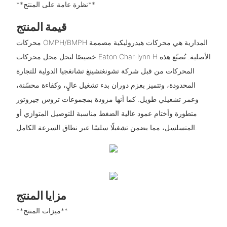
**نظرة عامة على المنتج**
قيمة المنتج
محركات OMPH/BMPH المدارية هي محركات هيدروليكية مصممة
خصيصًا لتحل محل محركات Eaton Char-lynn H الأصلية. تُصنّع هذه
المحركات من قبل شركة تشونغتشينغ تشانغجيا الدولية للتجارة
المحدودة، وتتميز بعزم دوران بدء تشغيل عالٍ، وكفاءة محسّنة،
وعمر تشغيلي طويل. كما أنها مزودة بمجموعات تروس جيروتور
متطورة وأختام عمود عالية الضغط مناسبة للتوصيل المتوازي أو
المتسلسل، مما يضمن تشغيلًا سلسًا عبر نطاق السرعة الكامل.
مزايا المنتج
**ميزات المنتج**