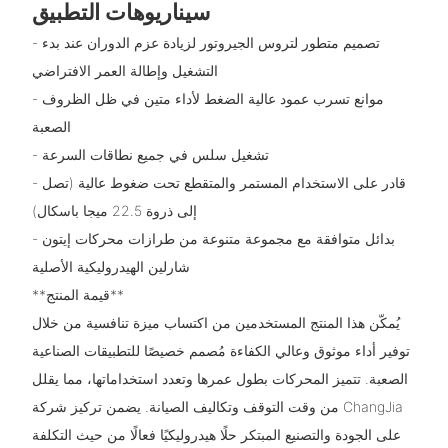
سيناريوهات التطبيق
- تصميم متطور لتروس الجيروتور لزيادة عزم الدوران عند بدء
التشغيل وإطالة العمر الافتراضي
- موانع تسرب عمود عالية الضغط لأداء متين في ظل الظروف
الصعبة
- تشغيل سلس في جميع نطاقات السرعة
- قادر على الاستخدام المستمر والمتقطع تحت ضغوط عالية (تصل
إلى ذروة 22.5 ميجا باسكال)
- بدائل متوافقة مع مجموعة متنوعة من طرازات محركات إيتون
شارلين الهيدروليكية الأصلية
**قيمة المنتج**
يُمكّن هذا المنتج المستخدمين من اكتساب ميزة تنافسية من خلال
توفير أداء موثوق وعالي الكفاءة مُصمم خصيصًا للتطبيقات الصناعية
الصعبة. تتميز المحركات بطول عمرها وتعدد استخداماتها، مما يقلل
من وقت التوقف وتكاليف الصيانة. يضمن تركيز شركة ChangJia
على الجودة والتصنيع المبتكر حلًا هيدروليكيًا فعالًا من حيث التكلفة