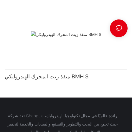
منفذ زيت المحرك الهيدروليكي BMH S
تعد شركة ChangJia رائدة عالميًا في مجال تكنولوجيا الهيدروليك،
حيث تجمع بين البحث والتطوير والتصنيع والمبيعات والخدمة لتحفيز