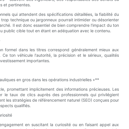
s et pertinentes.
nnels qui attendent des spécifications détaillées, la fiabilité du
re trop technique ou jargonneux pourrait intimider ou désorienter
rché. Il est donc essentiel de bien comprendre l'impact du ton
u public cible tout en étant en adéquation avec le contenu.
e
on formel dans les titres correspond généralement mieux aux
e ton véhicule l'autorité, la précision et le sérieux, qualités
nvestissement importantes.
uliques en gros dans les opérations industrielles »**
icle, promettant implicitement des informations précieuses. Les
er le taux de clics auprès des professionnels qui privilégient
uvent les stratégies de référencement naturel (SEO) conçues pour
spects qualifiés.
riosité
l'engagement en suscitant la curiosité ou en faisant appel aux