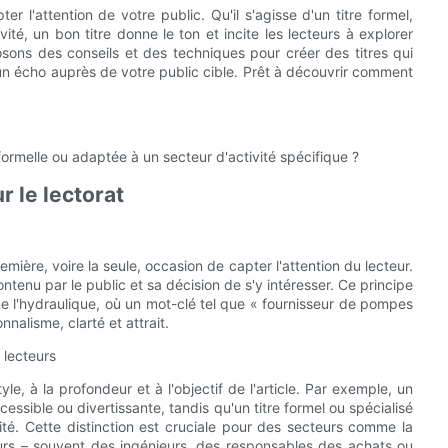
ter l'attention de votre public. Qu'il s'agisse d'un titre formel,
té, un bon titre donne le ton et incite les lecteurs à explorer
sons des conseils et des techniques pour créer des titres qui
n écho auprès de votre public cible. Prêt à découvrir comment
nformelle ou adaptée à un secteur d'activité spécifique ?
r le lectorat
emière, voire la seule, occasion de capter l'attention du lecteur.
ntenu par le public et sa décision de s'y intéresser. Ce principe
e l'hydraulique, où un mot-clé tel que « fournisseur de pompes
nalisme, clarté et attrait.
 lecteurs
yle, à la profondeur et à l'objectif de l'article. Par exemple, un
essible ou divertissante, tandis qu'un titre formel ou spécialisé
ité. Cette distinction est cruciale pour des secteurs comme la
urs – souvent des ingénieurs, des responsables des achats ou