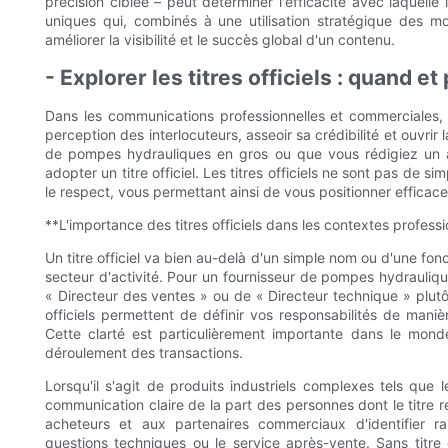
précision ciblée – peut déterminer l'efficacité avec laquel
uniques qui, combinés à une utilisation stratégique des m
améliorer la visibilité et le succès global d'un contenu.
- Explorer les titres officiels : quand et
Dans les communications professionnelles et commerciales, le
perception des interlocuteurs, asseoir sa crédibilité et ouvri
de pompes hydrauliques en gros ou que vous rédigiez un art
adopter un titre officiel. Les titres officiels ne sont pas de si
le respect, vous permettant ainsi de vous positionner effica
**L'importance des titres officiels dans les contextes profess
Un titre officiel va bien au-delà d'un simple nom ou d'une fonct
secteur d'activité. Pour un fournisseur de pompes hydraulique
« Directeur des ventes » ou de « Directeur technique » plutô
officiels permettent de définir vos responsabilités de manièr
Cette clarté est particulièrement importante dans le mond
déroulement des transactions.
Lorsqu'il s'agit de produits industriels complexes tels que
communication claire de la part des personnes dont le titre ref
acheteurs et aux partenaires commerciaux d'identifier ra
questions techniques ou le service après-vente. Sans titre off