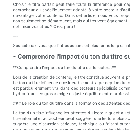
Choisir le titre parfait peut faire toute la différence pour cap
accrocheur ou spécifiquement adapté à votre secteur d'activi
davantage votre contenu. Dans cet article, nous vous propo
non seulement se démarquent, mais qui trouvent également u
optimiser vos titres ? C'est parti !
---
Souhaiteriez-vous que l'introduction soit plus formelle, plus i
- Comprendre l'impact du ton du titre su
**Comprendre l'impact du ton du titre sur le lectorat**
Lors de la création de contenu, le titre constitue souvent la pr
Le ton du titre influence considérablement la perception du co
est particulièrement vrai dans des secteurs spécialisés comm
hydrauliques en gros » exige un juste équilibre entre profession
### Le rôle du ton du titre dans la formation des attentes des
Le ton d'un titre influence les attentes du lecteur quant au st
titre informel et accrocheur peut suggérer une lecture plus acc
suggère une discussion sérieuse, technique ou faisant autor
distribution en gros de pompes hydrauliques, où les décide