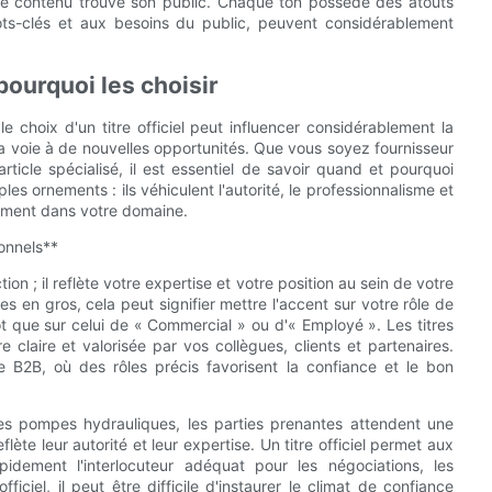
le le contenu trouve son public. Chaque ton possède des atouts
ots-clés et aux besoins du public, peuvent considérablement
 pourquoi les choisir
 choix d'un titre officiel peut influencer considérablement la
r la voie à de nouvelles opportunités. Que vous soyez fournisseur
icle spécialisé, il est essentiel de savoir quand et pourquoi
mples ornements : ils véhiculent l'autorité, le professionnalisme et
cement dans votre domaine.
ionnels**
ion ; il reflète votre expertise et votre position au sein de votre
s en gros, cela peut signifier mettre l'accent sur votre rôle de
t que sur celui de « Commercial » ou d'« Employé ». Les titres
e claire et valorisée par vos collègues, clients et partenaires.
e B2B, où des rôles précis favorisent la confiance et le bon
 les pompes hydrauliques, les parties prenantes attendent une
lète leur autorité et leur expertise. Un titre officiel permet aux
pidement l'interlocuteur adéquat pour les négociations, les
iciel, il peut être difficile d'instaurer le climat de confiance