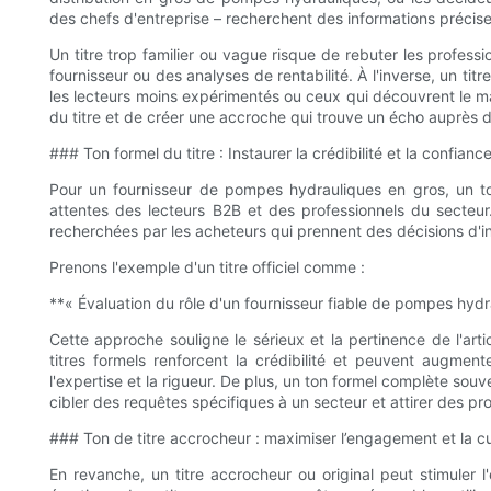
des chefs d'entreprise – recherchent des informations précise
Un titre trop familier ou vague risque de rebuter les professio
fournisseur ou des analyses de rentabilité. À l'inverse, un tit
les lecteurs moins expérimentés ou ceux qui découvrent le ma
du titre et de créer une accroche qui trouve un écho auprès d
### Ton formel du titre : Instaurer la crédibilité et la confianc
Pour un fournisseur de pompes hydrauliques en gros, un t
attentes des lecteurs B2B et des professionnels du secteur. C
recherchées par les acheteurs qui prennent des décisions d'i
Prenons l'exemple d'un titre officiel comme :
**« Évaluation du rôle d'un fournisseur fiable de pompes hydra
Cette approche souligne le sérieux et la pertinence de l'art
titres formels renforcent la crédibilité et peuvent augment
l'expertise et la rigueur. De plus, un ton formel complète so
cibler des requêtes spécifiques à un secteur et attirer des pro
### Ton de titre accrocheur : maximiser l’engagement et la cu
En revanche, un titre accrocheur ou original peut stimuler 