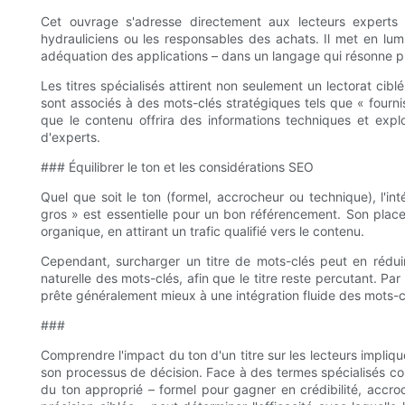
Cet ouvrage s'adresse directement aux lecteurs experts d
hydrauliciens ou les responsables des achats. Il met en lumi
adéquation des applications – dans un langage qui résonne pr
Les titres spécialisés attirent non seulement un lectorat cibl
sont associés à des mots-clés stratégiques tels que « fourn
que le contenu offrira des informations techniques et explo
d'experts.
### Équilibrer le ton et les considérations SEO
Quel que soit le ton (formel, accrocheur ou technique), l'i
gros » est essentielle pour un bon référencement. Son placem
organique, en attirant un trafic qualifié vers le contenu.
Cependant, surcharger un titre de mots-clés peut en réduire l
naturelle des mots-clés, afin que le titre reste percutant. Pa
prête généralement mieux à une intégration fluide des mots-cl
###
Comprendre l'impact du ton d'un titre sur les lecteurs implique
son processus de décision. Face à des termes spécialisés c
du ton approprié – formel pour gagner en crédibilité, accroc