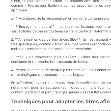
Sinon, si vous souhaitez cibler les responsables des achats
comme « Fournisseur fiable de vannes proportionnelles avec 
approprié.
### Avantages de la personnalisation de votre contenu selon
1. **Engagement accru** : Lorsque les lecteurs voient un
susceptibles de passer du temps à lire, à partager l’informati
2. **Amélioration des performances SEO** : En restreignant v
très spécifiques, comme « fournisseur de vannes proportionnel
meilleur classement sur les moteurs de recherche.
3. **Taux de conversion plus élevés** : Cibler des points 
confiance et rapproche les prospects de l’achat.
4. **Positionnement de marque plus fort** : Se positionner 
de se distinguer des concurrents plus larges.
En définitive, investir du temps dans l'identification de v
notamment pour les secteurs techniques comme la fournitu
contenu pertinent et percutant qui génère des résultats concr
Techniques pour adapter les titres afi
**Techniques pour adapter les titres afin d'améliorer l'engag