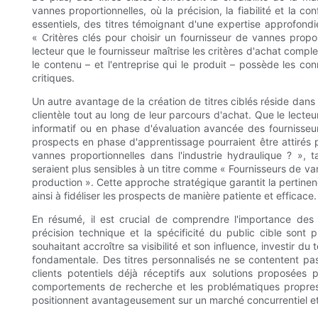
vannes proportionnelles, où la précision, la fiabilité et la 
essentiels, des titres témoignant d'une expertise approfondi
« Critères clés pour choisir un fournisseur de vannes propor
lecteur que le fournisseur maîtrise les critères d'achat comp
le contenu – et l'entreprise qui le produit – possède les con
critiques.
Un autre avantage de la création de titres ciblés réside dans
clientèle tout au long de leur parcours d'achat. Que le lecte
informatif ou en phase d'évaluation avancée des fournisseur
prospects en phase d'apprentissage pourraient être attirés p
vannes proportionnelles dans l'industrie hydraulique ? »,
seraient plus sensibles à un titre comme « Fournisseurs de va
production ». Cette approche stratégique garantit la pertinenc
ainsi à fidéliser les prospects de manière patiente et efficace.
En résumé, il est crucial de comprendre l'importance des 
précision technique et la spécificité du public cible sont 
souhaitant accroître sa visibilité et son influence, investir du
fondamentale. Des titres personnalisés ne se contentent pas d
clients potentiels déjà réceptifs aux solutions proposées pa
comportements de recherche et les problématiques propres à
positionnent avantageusement sur un marché concurrentiel et