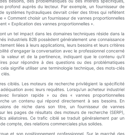
 des besoins, des problématiques ou des intérêts spécifiques,
o profond auprès du lecteur. Par exemple, un fournisseur de
e systèmes hydrauliques devrait créer des titres qui reflètent
que « Comment choisir un fournisseur de vannes proportionnelles
ment « Explication des vannes proportionnelles ».
és ont un tel impact dans les domaines techniques réside dans la
chés industriels B2B possèdent généralement une connaissance
ment liées à leurs applications, leurs besoins et leurs critères
abilité d'engager la conversation avec le professionnel concerné
 la valeur et de la pertinence, indiquant que le contenu qu'il
saires pour répondre à des questions ou des problématiques
cela signifie utiliser une terminologie technique, des mots-clés
 clés.
s ciblés. Les moteurs de recherche privilégient la spécificité
en adéquation avec leurs requêtes. Lorsqu'un acheteur industriel
avec livraison rapide » ou des « vannes proportionnelles
cherche un contenu qui répond directement à ses besoins. En
ssions de niche dans son titre, un fournisseur de vannes
u sur les pages de résultats des moteurs de recherche (SERP),
lics aléatoires. Ce trafic ciblé se traduit généralement par un
 de compte, des relations commerciales plus solides.
marque et son positionnement professionnel. Sur le marché des