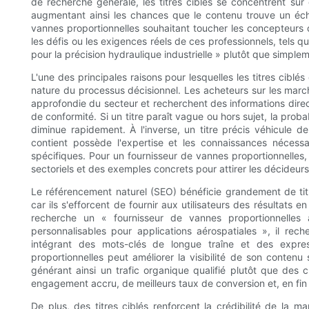
de recherche générale, les titres ciblés se concentrent sur
augmentant ainsi les chances que le contenu trouve un éch
vannes proportionnelles souhaitant toucher les concepteurs d
les défis ou les exigences réels de ces professionnels, tels 
pour la précision hydraulique industrielle » plutôt que simple
L'une des principales raisons pour lesquelles les titres cibl
nature du processus décisionnel. Les acheteurs sur les mar
approfondie du secteur et recherchent des informations directe
de conformité. Si un titre paraît vague ou hors sujet, la prob
diminue rapidement. À l'inverse, un titre précis véhicule de
contient possède l'expertise et les connaissances néces
spécifiques. Pour un fournisseur de vannes proportionnelles, 
sectoriels et des exemples concrets pour attirer les décideurs
Le référencement naturel (SEO) bénéficie grandement de titre
car ils s'efforcent de fournir aux utilisateurs des résultats 
recherche un « fournisseur de vannes proportionnelles 
personnalisables pour applications aérospatiales », il re
intégrant des mots-clés de longue traîne et des expre
proportionnelles peut améliorer la visibilité de son conten
générant ainsi un trafic organique qualifié plutôt que des c
engagement accru, de meilleurs taux de conversion et, en fin
De plus, des titres ciblés renforcent la crédibilité de la 