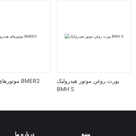
پورت روغن موتور هیدرولیک
موتورهای هیدرولیک BMER2
BMH S
منبع
درباره ما