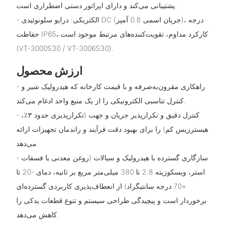
پشتیبانی می‌کند و دارای اپراتور دستی اضطراری است.
- الکتریکی: درایو سلونوئیدی DC (جریان اسمی 0.8 آمپر)، درجه
حفاظت IP65، کارکرد مداوم، تقویت‌کننده‌های مرتبط موجود است
(VT-3000S30 / VT-3006S30).
ارزش محصول
- راهکاری مقرون‌به‌صرفه و با قیمت کارخانه که هیدرولیک شیر و
کنترل تناسبی الکترونیکی را از یک منبع واحد ادغام می‌کند.
- کنترل دقیق و تکرارپذیر جریان و جهت (تکرارپذیری حدود ۳٪،
هیسترزیس کم) را برای بهبود دقت فرآیند و راندمان تجهیزات ارائه
می‌دهد.
- سازگاری گسترده با هیدرولیک و سیالات (روغن معدنی یا فسفات
استر، ویسکوزیته 2.8 تا 380 میلی‌متر مربع بر ثانیه، دمای -20 تا
+70 درجه سانتیگراد) از انعطاف‌پذیری کاربردی گسترده‌ای
برخوردار است و پیچیدگی طراحی سیستم و تنوع قطعات یدکی را
کاهش می‌دهد.