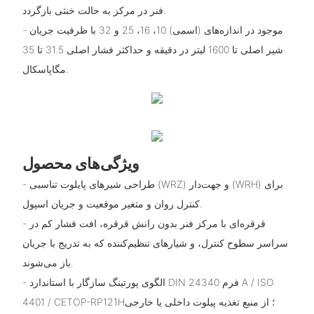
فنر در مرکز به حالت خنثی بازگردد.
- موجود در اندازه‌های (اسمی) 10، 16، 25 و 32 با ظرفیت جریان
شیر اصلی تا 1600 لیتر در دقیقه و حداکثر فشار اصلی 31.5 تا 35
مگاپاسکال.
ویژگی‌های محصول
- طراحی شیرهای پایلوت تناسبی (WRZ) و جهت‌دار (WRH) برای
کنترل روان و متغیر موقعیت و جریان اسپول.
- قرقره‌ای با مرکز فنر بدون رانش قرقره، افت فشار کم در
سراسر سطوح کنترل، و شیارهای تنظیم‌کننده که به تدریج با جریان
باز می‌شوند.
- الگوی پورتینگ سازگار با استاندارد DIN 24340 فرم A / ISO
4401 / CETOP-RP121H؛ از منبع تغذیه پیلوت داخلی یا خارجی