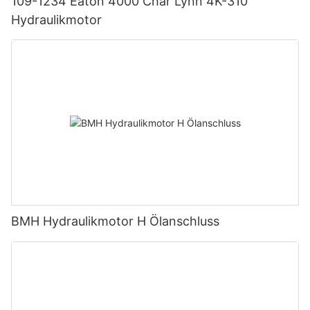
109-1234 Eaton 4000 Char Lynn 4K-310
Hydraulikmotor
BMH Hydraulikmotor H Ölanschluss