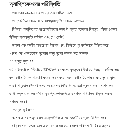
অ্যাপ্লিকেশনের পরিস্থিতি
- অসাধারণ কারুকার্য সহ অনন্য এবং মার্জিত নকশা
- আন্তর্জাতিক মানের সাথে সামঞ্জস্যপূর্ণ উচ্চমানের উৎপাদন
- বিভিন্ন প্রযুক্তিগত প্রয়োজনীয়তার জন্য উপযুক্ত মডেলের বিস্তৃত পরিসর (যেমন,
বিভিন্ন স্থানচ্যুতি ভলিউম এবং চাপ রেটিং)
- হালকা এবং নমনীয় অপারেশন নিরাপদ এবং নির্ভরযোগ্য কর্মক্ষমতা নিশ্চিত করে
- চাপ এবং ওভারলোড সুরক্ষার জন্য সুরক্ষা ভালভ দিয়ে সজ্জিত
**পণ্যের মূল্য:**
এই হাইড্রোলিক স্টিয়ারিং ইউনিটগুলি চালকদের বৃহত্তর স্টিয়ারিং নিয়ন্ত্রণ অর্জনের সময়
কম অপারেটিং বল প্রয়োগ করতে সক্ষম করে, ফলে অপারেটিং আরাম এবং সুরক্ষা বৃদ্ধি
পায়। পণ্যগুলি টেকসই এবং নির্ভরযোগ্য স্টিয়ারিং সহায়তা প্রদান করে, বিশেষ করে
ভারী-শুল্ক এবং কম-গতির অ্যাপ্লিকেশনগুলিতে যানবাহন পরিচালনা উন্নত করতে
সহায়তা করে।
**পণ্যের সুবিধা:**
- কঠোর মানের তত্ত্বাবধান আন্তর্জাতিক মানের ১০০% যোগ্যতা নিশ্চিত করে
- সক্রিয় কেস ফলো-আপ এবং সমস্যা সমাধানের সাথে শক্তিশালী বিক্রয়োত্তর