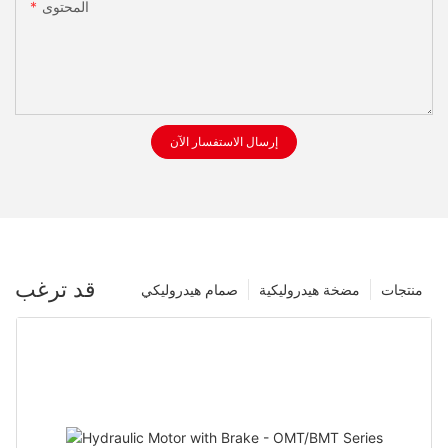
المحتوى
إرسال الاستفسار الآن
قد ترغب
منتجات
مضخة هيدروليكية
صمام هيدروليكي