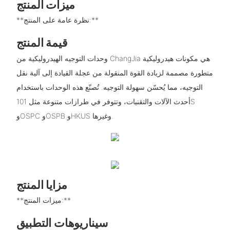
ميزات المنتج
**نظرة عامة على المنتج:**
قيمة المنتج
وحدات التوجيه الهيدروليكية من ChangJia هي مكونات هيدروليكية
متطورة مصممة لزيادة القوة المنقولة من عجلة القيادة إلى آلية نقل
التوجيه، مما يُحسّن سهولة التوجيه. تُصنّع هذه الوحدات باستخدام
أحدث الآلات والتقنيات، وتتوفر في طرازات متنوعة مثل 101S
وOSPC وOSPB وHKUS وغيرها.
مزايا المنتج
**ميزات المنتج:**
سيناريوهات التطبيق