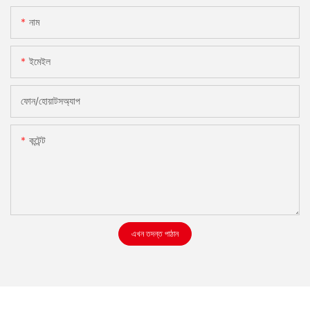
নাম
ইমেইল
ফোন/হোয়াটসঅ্যাপ
কন্টেন্ট
এখন তদন্ত পাঠান