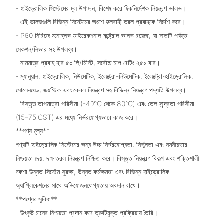
- হাইড্রোলিক সিস্টেমের মূল উপাদান, বিশেষ করে দিকনির্দেশক নিয়ন্ত্রণ ভালভ।
- এই ভালভগুলি বিভিন্ন সিস্টেমের অংশে জলবাহী তরল প্রবাহকে নির্দেশ করে।
- P50 সিরিজে মনোব্লক ডাইরেকশনাল কন্ট্রোল ভালভ রয়েছে, যা সাতটি পর্যন্ত
সেকশন/লিভার সহ উপলব্ধ।
- নামমাত্র প্রবাহ হার ৫০ লি/মিনিট, সর্বোচ্চ চাপ রেটিং ২৫০ বার।
- ম্যানুয়াল, হাইড্রোলিক, নিউমেটিক, ইলেক্ট্রো-নিউমেটিক, ইলেক্ট্রো-হাইড্রোলিক,
সোলেনয়েড, জয়স্টিক এবং কেবল নিয়ন্ত্রণ সহ বিভিন্ন নিয়ন্ত্রণ পদ্ধতি উপলব্ধ।
- বিস্তৃত তাপমাত্রা পরিসীমা (-40°C থেকে 80°C) এবং তেল সান্দ্রতা পরিসীমা
(15–75 CST) এর মধ্যে নির্ভরযোগ্যভাবে কাজ করে।
**পণ্য মূল্য**
পণ্যটি হাইড্রোলিক সিস্টেমের জন্য উচ্চ নির্ভরযোগ্যতা, নির্ভুলতা এবং নমনীয়তার
নিশ্চয়তা দেয়, দক্ষ তরল নিয়ন্ত্রণ নিশ্চিত করে। বিস্তৃত নিয়ন্ত্রণ বিকল্প এবং শক্তিশালী
নকশা উন্নত সিস্টেম সুরক্ষা, উন্নত কর্মক্ষমতা এবং বিভিন্ন হাইড্রোলিক
অ্যাপ্লিকেশনের সাথে অভিযোজনযোগ্যতায় অবদান রাখে।
**পণ্যের সুবিধা**
- উৎকৃষ্ট মানের নিশ্চয়তা প্রদান করে ত্রুটিমুক্ত প্রক্রিয়ায় তৈরি।