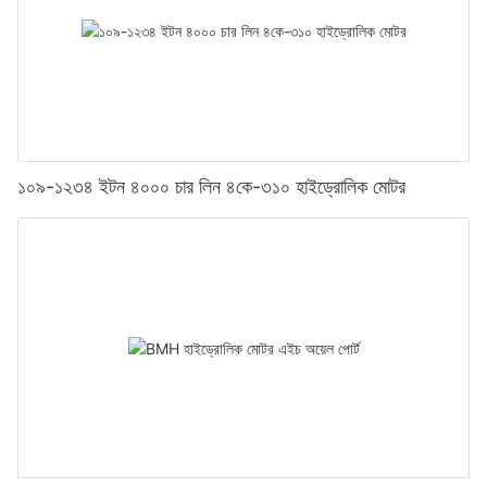
১০৯-১২৩৪ ইটন ৪০০০ চার লিন ৪কে-৩১০ হাইড্রোলিক মোটর