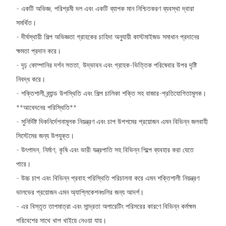
- একটি অভিজ্ঞ, পরিশ্রমী দল এবং একটি ব্যাপক মান নিশ্চিতকরণ ব্যবস্থা দ্বারা
সমর্থিত।
- দীর্ঘস্থায়ী শিল্প অভিজ্ঞতা গ্রাহকের চাহিদা অনুযায়ী কাস্টমাইজড সমাধান প্রদানের
ক্ষমতা প্রদান করে।
- দৃঢ় কোম্পানির দর্শন সততা, উদ্ভাবন এবং গ্রাহক-ভিত্তিক পরিষেবার উপর দৃষ্টি
নিবদ্ধ করে।
- শক্তিশালী ব্র্যান্ড উপস্থিতি এবং শিল্প চালিকা শক্তি সহ বাজার-প্রতিযোগিতামূলক।
**আবেদনের পরিস্থিতি**
- সুনির্দিষ্ট দিকনির্দেশনামূলক নিয়ন্ত্রণ এবং চাপ উপশমের প্রয়োজন এমন বিভিন্ন জলবাহী
সিস্টেমের জন্য উপযুক্ত।
- উৎপাদন, নির্মাণ, কৃষি এবং ভারী যন্ত্রপাতি সহ বিভিন্ন শিল্পে ব্যবহার করা যেতে
পারে।
- উচ্চ চাপ এবং বিভিন্ন প্রবাহ পরিস্থিতি পরিচালনা করে এমন শক্তিশালী নিয়ন্ত্রণ
ভালভের প্রয়োজন এমন অ্যাপ্লিকেশনগুলির জন্য আদর্শ।
- এর বিস্তৃত তাপমাত্রা এবং সান্দ্রতা অপারেটিং পরিসরের কারণে বিভিন্ন কর্মক্ষম
পরিবেশের সাথে খাপ খাইয়ে নেওয়া যায়।