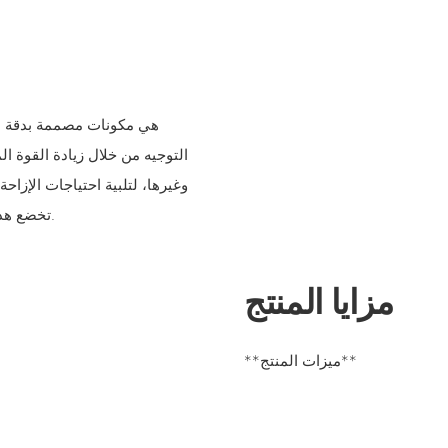
التوجيه من خلال زيادة القوة ال
تخضع هذه الوحدات لاختبارات دقيقة لضمان موثوقية عالية ومتانة وجودة ثابتة.
مزايا المنتج
**ميزات المنتج**