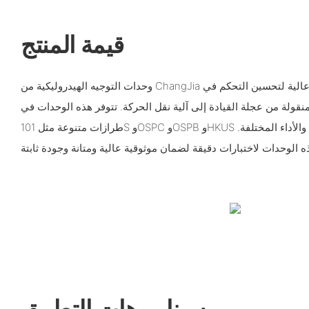
قيمة المنتج
وحدات التوجيه الهيدروليكية من ChangJia هي مكونات مصممة بدقة عالية لتحسين التحكم في
منقولة من عجلة القيادة إلى آلية نقل الحركة. تتوفر هذه الوحدات في
طرازات متنوعة مثل 101S وOSPC وOSPB وHKUS وغيرها، لتلبية احتياجات الإزاحة والأداء المختلفة.
سيناريوهات التطبيق