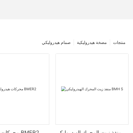
منتجات
مضخة هيدروليكية
صمام هيدروليكي
منفذ زيت المحرك الهيدروليكي
محركات هيدروليكية BMER2