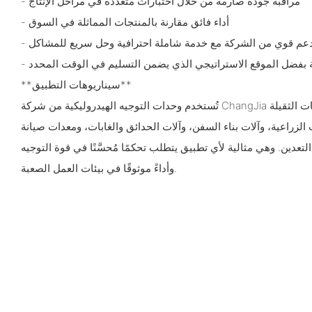
- مراقبة جودة صارمة من خلال اختبارات متعددة في مراحل الإنتاج
- أداء فائق مقارنة بالمنتجات المماثلة في السوق
 دعم قوي من الشركة مع خدمة شاملة احترافية وحل سريع للمشاكل
ة بفضل الموقع الاستراتيجي الذي يضمن التسليم في الوقت المحدد
**سيناريوهات التطبيق**
تُستخدم وحدات التوجيه الهيدروليكية من شركة ChangJia على نطاق واسع في المركبات الثقيلة
لزراعية، وآلات بناء السفن، وآلات الحدائق والغابات، ومعدات صيانة
لتعدين. وهي مثالية لأي تطبيق يتطلب تحكمًا مُحسَّنًا في قوة التوجيه
وأداءً موثوقًا في بيئات العمل الصعبة.