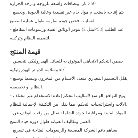
250 بار، ونطاقات واسعة للزوجة ودرجة الحرارة.
- يتم إنتاجه باستخدام مواد خام غير تقليدية وعالية الجودة، ويخضع
لعمليات فحص جودة صارمة طوال عملية التصنيع.
- تتوفر الوثائق الفنية ورسومات المقاطع (مثل 2P50) عند الطلب
لتصميم النظام وتركيبه.
قيمة المنتج
- يضمن التحكم الاتجاهي الموثوق به للسائل الهيدروليكي لتحسين
أداء وسلامة الدوائر الهيدروليكية.
- يقلل التصميم المعياري متعدد الأقسام من المخزون ويبسط توسيع
النظام أو تخصيصه.
- يتيح التوافق الواسع لأساليب التحكم إعادة الاستخدام عبر مختلف
الآلات واستراتيجيات التحكم، مما يقلل من التكلفة الإجمالية للنظام.
- المواد المتينة ومراقبة الجودة الشاملة تقلل من وقت التوقف عن
العمل وتكاليف الصيانة طوال دورة حياة المنتج.
- يساهم دعم الشركة المصنعة والرسومات المتاحة في تسريع