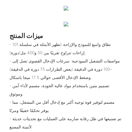
ميزات المنتج
- نطاق واسع للنموذج والإزاحة (تظهر الأمثلة في سلسلة 101
إزاحات تتراوح تقريبًا بين 50 و400 مل/دورة).
- مواصفات التشغيل النموذجية: سرعات الإدخال القصوى تصل إلى
~100 دورة في الدقيقة (بعض الطرازات 75 دورة في الدقيقة)
وضغط الإدخال الأقصى حوالي 17.5 ميجا باسكال.
- تصميم متين باستخدام مواد عالية الجودة، مصمم لأداء آمن
وموثوق.
- مصمم لتوفير قوة توجيه أكبر مع إدخال أقل من المشغل، مما
يوفر تحكمًا خفيفًا ومرنًا.
- تم تصنيعها في ظل رقابة صارمة على العمليات مع تحديثات حديثة
لأتمتة المصنع.