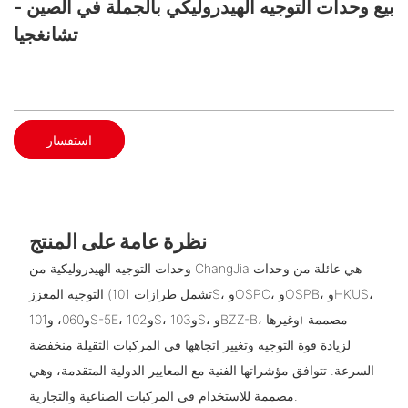
بيع وحدات التوجيه الهيدروليكي بالجملة في الصين -
تشانغجيا
استفسار
نظرة عامة على المنتج
وحدات التوجيه الهيدروليكية من ChangJia هي عائلة من وحدات
التوجيه المعزز (تشمل طرازات 101S، وOSPC، وOSPB، وHKUS،
و060، و101S-5E، و102S، و103S، وBZZ-B، وغيرها) مصممة
لزيادة قوة التوجيه وتغيير اتجاهها في المركبات الثقيلة منخفضة
السرعة. تتوافق مؤشراتها الفنية مع المعايير الدولية المتقدمة، وهي
مصممة للاستخدام في المركبات الصناعية والتجارية.