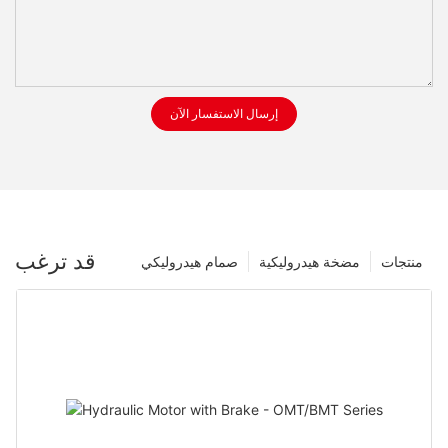
إرسال الاستفسار الآن
قد ترغب
منتجات
مضخة هيدروليكية
صمام هيدروليكي