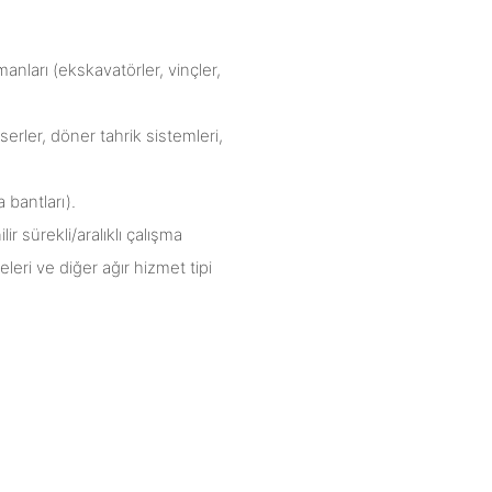
nları (ekskavatörler, vinçler,
rler, döner tahrik sistemleri,
 bantları).
r sürekli/aralıklı çalışma
leri ve diğer ağır hizmet tipi