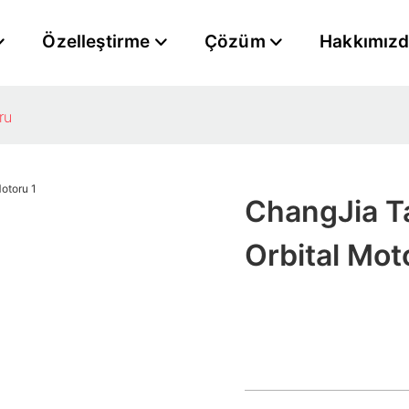
Özelleştirme
Çözüm
Hakkımız
ru
ChangJia Ta
Orbital Mot