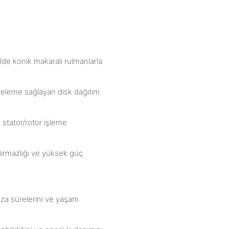
lde konik makaralı rulmanlarla
geleme sağlayan disk dağıtım
 stator/rotor işleme
zdırmazlığı ve yüksek güç
ıza sürelerini ve yaşam