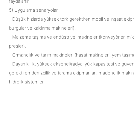
faydalanır.
5) Uygulama senaryoları
- Düşük hızlarda yüksek tork gerektiren mobil ve inşaat ekipma
burgular ve kaldırma makineleri).
- Malzeme taşıma ve endüstriyel makineler (konveyörler, mikse
presler).
- Ormancılık ve tarım makineleri (hasat makineleri, yem taşıma
- Dayanıklılık, yüksek eksenel/radyal yük kapasitesi ve güvenili
gerektiren denizcilik ve tarama ekipmanları, madencilik makine
hidrolik sistemler.