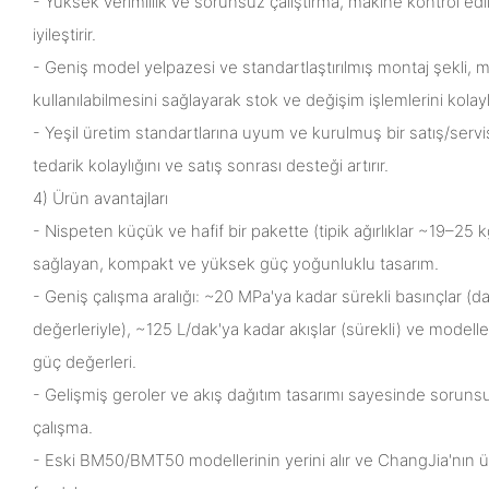
- Yüksek verimlilik ve sorunsuz çalıştırma, makine kontrol edileb
iyileştirir.
- Geniş model yelpazesi ve standartlaştırılmış montaj şekli,
kullanılabilmesini sağlayarak stok ve değişim işlemlerini kolayla
- Yeşil üretim standartlarına uyum ve kurulmuş bir satış/servis
tedarik kolaylığını ve satış sonrası desteği artırır.
4) Ürün avantajları
- Nispeten küçük ve hafif bir pakette (tipik ağırlıklar ~19–25 
sağlayan, kompakt ve yüksek güç yoğunluklu tasarım.
- Geniş çalışma aralığı: ~20 MPa'ya kadar sürekli basınçlar (d
değerleriyle), ~125 L/dak'ya kadar akışlar (sürekli) ve model
güç değerleri.
- Gelişmiş geroler ve akış dağıtım tasarımı sayesinde soruns
çalışma.
- Eski BM50/BMT50 modellerinin yerini alır ve ChangJia'nın ü