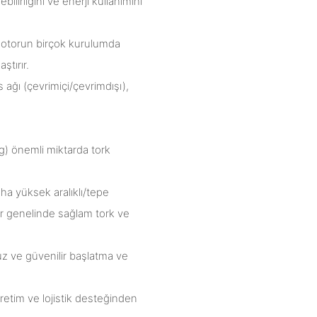
ilirliğini ve enerji kullanımını
 motorun birçok kurulumda
ştırır.
 ağı (çevrimiçi/çevrimdışı),
kg) önemli miktarda tork
aha yüksek aralıklı/tepe
ler genelinde sağlam tork ve
uz ve güvenilir başlatma ve
retim ve lojistik desteğinden