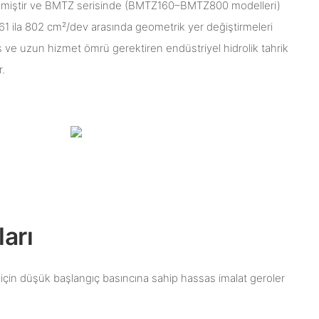
tilmiştir ve BMTZ serisinde (BMTZ160–BMTZ800 modelleri)
161 ila 802 cm²/dev arasında geometrik yer değiştirmeleri
s ve uzun hizmet ömrü gerektiren endüstriyel hidrolik tahrik
r.
arı
için düşük başlangıç ​​basıncına sahip hassas imalat geroler