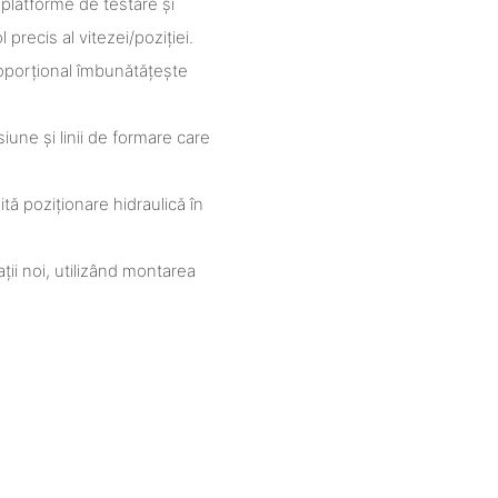
 platforme de testare și
precis al vitezei/poziției.
proporțional îmbunătățește
siune și linii de formare care
ă poziționare hidraulică în
ții noi, utilizând montarea