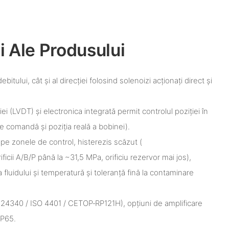
i Ale Produsului
ebitului, cât și al direcției folosind solenoizi acționați direct și
iei (LVDT) și electronica integrată permit controlul poziției în
e comandă și poziția reală a bobinei).
e zonele de control, histerezis scăzut (
ificii A/B/P până la ~31,5 MPa, orificiu rezervor mai jos),
a fluidului și temperatură și toleranță fină la contaminare
 24340 / ISO 4401 / CETOP‑RP121H), opțiuni de amplificare
 IP65.