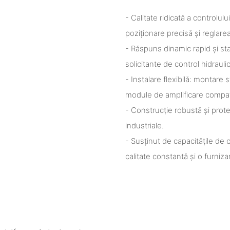
- Calitate ridicată a controlul
poziționare precisă și reglarea
- Răspuns dinamic rapid și sta
solicitante de control hidraulic
- Instalare flexibilă: montare
module de amplificare compat
- Construcție robustă și protec
industriale.
- Susținut de capacitățile de 
calitate constantă și o furni