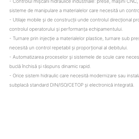
- Controlul mișcării hidraulice industriale: prese, mașini CNC,
sisteme de manipulare a materialelor care necesită un control 
- Utilaje mobile și de construcții unde controlul direcțional 
controlul operatorului și performanța echipamentului.
- Turnare prin injecție a materialelor plastice, turnare sub pre
necesită un control repetabil și proporțional al debitului.
- Automatizarea proceselor și sistemele de scule care necesit
buclă închisă și răspuns dinamic rapid.
- Orice sistem hidraulic care necesită modernizare sau instala
subplacă standard DIN/ISO/CETOP și electronică integrată.