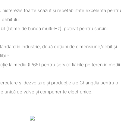
ui: histerezis foarte scăzut și repetabilitate excelentă pentru
 debitului.
bil (lățime de bandă multi-Hz), potrivit pentru sarcini
.
 standard în industrie, două opțiuni de dimensiune/debit și
ibile.
ție la mediu (IP65) pentru servicii fiabile pe teren în medii
cercetare și dezvoltare și producție ale ChangJia pentru o
zare unică de valve și componente electronice.