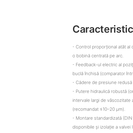
Caracteristic
- Control proporțional atât al d
o bobină centrată pe arc.
- Feedback-ul electric al poziț
buclă închisă (comparator într
- Cădere de presiune redusă p
- Putere hidraulică robustă (or
intervale largi de vâscozitate 
(recomandat ≤10–20 μm).
- Montare standardizată (DIN
disponibile și izolație a valvei