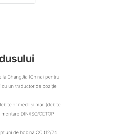
dusului
de la ChangJia (China) pentru
 cu un traductor de poziție
ebitelor medii și mari (debite
 de montare DIN/ISO/CETOP
opțiuni de bobină CC (12/24