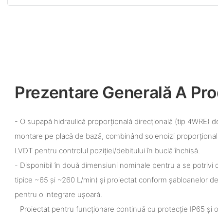
Prezentare Generală A Pro
- O supapă hidraulică proporțională direcțională (tip 4WRE) 
montare pe placă de bază, combinând solenoizi proporționali
LVDT pentru controlul poziției/debitului în buclă închisă.
- Disponibil în două dimensiuni nominale pentru a se potrivi d
tipice ~65 și ~260 L/min) și proiectat conform șabloanelor
pentru o integrare ușoară.
- Proiectat pentru funcționare continuă cu protecție IP65 și 