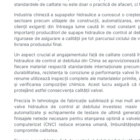
standardele de calitate nu este doar o practică de afaceri, ci
Industria chineză a supapelor hidraulice a cunoscut o creșter
sectoare precum utilajele de construcții, automatizarea, ene
clienții exigenți din întreaga lume caută în mod constant 
importanți producători de supape hidraulice de control al deb
riguroase de asigurare a calității pe tot parcursul ciclului de 
livrarea produsului final.
Un aspect crucial al angajamentului față de calitate constă î
hidraulice de control al debitului din China se aprovizionează 
fiecare material respectă standardele internaționale precum
durabilitatea, rezistența la coroziune și performanța valvei î
renume utilizează inspecții complete ale materialelor primite, 
și verificarea compoziției chimice. Acest lucru asigură că 
protejând astfel consecvența calității valvei.
Precizia în tehnologia de fabricație subliniază și mai mult a
valve hidraulice de control al debitului investesc masi
automatizate și echipamente de testare de ultimă generați
finisajele netede necesare pentru etanșarea optimă a valvelor
computerizat (CNC) reduce eroarea umană, îmbunătățește r
compromite calitatea.