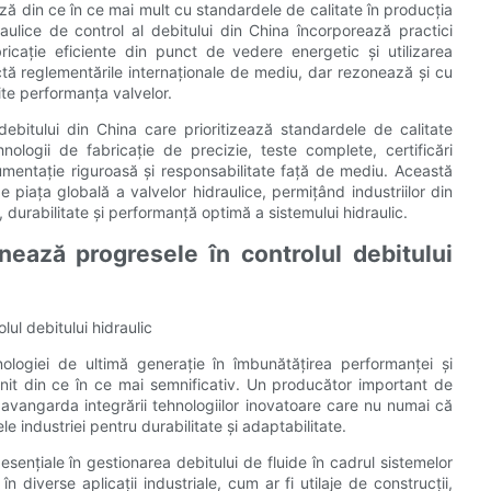
ză din ce în ce mai mult cu standardele de calitate în producția
aulice de control al debitului din China încorporează practici
icație eficiente din punct de vedere energetic și utilizarea
ectă reglementările internaționale de mediu, dar rezonează și cu
ite performanța valvelor.
ebitului din China care prioritizează standardele de calitate
nologii de fabricație de precizie, teste complete, certificări
umentație riguroasă și responsabilitate față de mediu. Această
e piața globală a valvelor hidraulice, permițând industriilor din
durabilitate și performanță optimă a sistemului hidraulic.
nează progresele în controlul debitului
ul debitului hidraulic
ehnologiei de ultimă generație în îmbunătățirea performanței și
evenit din ce în ce mai semnificativ. Un producător important de
n avangarda integrării tehnologiilor inovatoare care nu numai că
e industriei pentru durabilitate și adaptabilitate.
sențiale în gestionarea debitului de fluide în cadrul sistemelor
diverse aplicații industriale, cum ar fi utilaje de construcții,