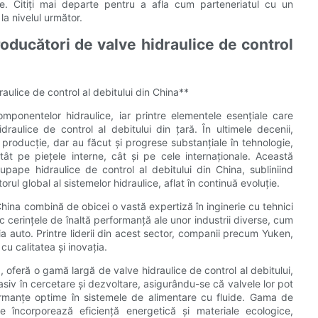
e. Citiți mai departe pentru a afla cum parteneriatul cu un
la nivelul următor.
roducători de valve hidraulice de control
aulice de control al debitului din China**
ponentelor hidraulice, iar printre elementele esențiale care
ulice de control al debitului din țară. În ultimele decenii,
 producție, dar au făcut și progrese substanțiale în tehnologie,
atât pe piețele interne, cât și pe cele internaționale. Această
upape hidraulice de control al debitului din China, subliniind
torul global al sistemelor hidraulice, aflat în continuă evoluție.
China combină de obicei o vastă expertiză în inginerie cu tehnici
 cerințele de înaltă performanță ale unor industrii diverse, cum
tria auto. Printre liderii din acest sector, companii precum Yuken,
u calitatea și inovația.
, oferă o gamă largă de valve hidraulice de control al debitului,
asiv în cercetare și dezvoltare, asigurându-se că valvele lor pot
formanțe optime în sistemele de alimentare cu fluide. Gama de
 încorporează eficiență energetică și materiale ecologice,