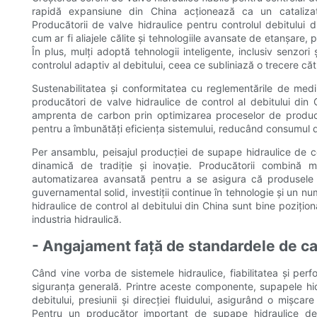
rapidă expansiune din China acționează ca un catalizato
Producătorii de valve hidraulice pentru controlul debitului d
cum ar fi aliajele călite și tehnologiile avansate de etanșare, p
În plus, mulți adoptă tehnologii inteligente, inclusiv senzori 
controlul adaptiv al debitului, ceea ce subliniază o trecere cătr
Sustenabilitatea și conformitatea cu reglementările de medi
producători de valve hidraulice de control al debitului din
amprenta de carbon prin optimizarea proceselor de producț
pentru a îmbunătăți eficiența sistemului, reducând consumul de
Per ansamblu, peisajul producției de supape hidraulice de co
dinamică de tradiție și inovație. Producătorii combină m
automatizarea avansată pentru a se asigura că produsele lo
guvernamental solid, investiții continue în tehnologie și un n
hidraulice de control al debitului din China sunt bine pozițio
industria hidraulică.
- Angajament față de standardele de cal
Când vine vorba de sistemele hidraulice, fiabilitatea și per
siguranța generală. Printre aceste componente, supapele hidra
debitului, presiunii și direcției fluidului, asigurând o mișcar
Pentru un producător important de supape hidraulice de 