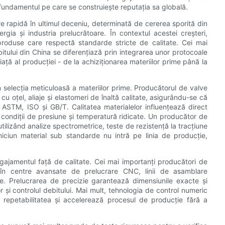
 fundamentul pe care se construiește reputația sa globală.
e rapidă în ultimul deceniu, determinată de cererea sporită din
rgia și industria prelucrătoare. În contextul acestei creșteri,
produse care respectă standarde stricte de calitate. Cei mai
itului din China se diferențiază prin integrarea unor protocoale
viață al producției - de la achiziționarea materiilor prime până la
n selecția meticuloasă a materiilor prime. Producătorul de valve
cu oțel, aliaje și elastomeri de înaltă calitate, asigurându-se că
 ASTM, ISO și GB/T. Calitatea materialelor influențează direct
n condiții de presiune și temperatură ridicate. Un producător de
utilizând analize spectrometrice, teste de rezistență la tracțiune
niciun material sub standarde nu intră pe linia de producție,
ngajamentul față de calitate. Cei mai importanți producători de
v în centre avansate de prelucrare CNC, linii de asamblare
e. Prelucrarea de precizie garantează dimensiunile exacte și
 și controlul debitului. Mai mult, tehnologia de control numeric
epetabilitatea și accelerează procesul de producție fără a