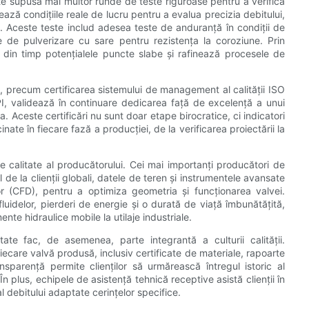
ste supusă mai multor runde de teste riguroase pentru a verifica
ează condițiile reale de lucru pentru a evalua precizia debitului,
s. Aceste teste includ adesea teste de anduranță în condiții de
te de pulverizare cu sare pentru rezistența la coroziune. Prin
că din timp potențialele puncte slabe și rafinează procesele de
e, precum certificarea sistemului de management al calității ISO
PI, validează în continuare dedicarea față de excelență a unui
. Aceste certificări nu sunt doar etape birocratice, ci indicatori
cinate în fiecare fază a producției, de la verificarea proiectării la
e calitate al producătorului. Cei mai importanți producători de
 de la clienții globali, datele de teren și instrumentele avansate
r (CFD), pentru a optimiza geometria și funcționarea valvei.
luidelor, pierderi de energie și o durată de viață îmbunătățită,
ente hidraulice mobile la utilaje industriale.
ate fac, de asemenea, parte integrantă a culturii calității.
care valvă produsă, inclusiv certificate de materiale, rapoarte
ansparență permite clienților să urmărească întregul istoric al
n plus, echipele de asistență tehnică receptive asistă clienții în
al debitului adaptate cerințelor specifice.