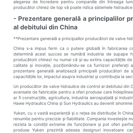
alegerea de încredere pentru companiile din întreaga lum
producător chinez de top vă poate ridica sistemele hidraulice 
- Prezentare generală a principalilor p
al debitului din China
**Prezentare generală a principalilor producători de valve hidr
China s-a impus ferm ca o putere globală în fabricarea com
determină acest succes se numără industria de supape hidra
producătorii chinezi nu numai că și-au extins capacitățile de
calitate și inovație, poziționându-se ca furnizori preferați 
prezentare generală analizează principalii producători de s
capacitățile lor, impactul asupra industriei și contribuția la sec
Un producător de valve hidraulice de control al debitului din 
avansate de fabricație pentru a oferi produse care îndeplinesc
ar fi construcțiile, agricultura, industria aerospațială și indus
Hawe Hydraulics China și Sun Hydraulics au devenit sinonime c
Yuken, cu o vastă experiență și o rețea de distribuție în China
renumite pentru precizie și fiabilitate. Compania investește m
rezista la condiții extreme de funcționare și pot oferi per
produse Yuken prezintă adesea designuri inovatoare care