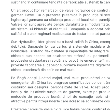
susținând în continuare tendința de fabricație sustenabilă car
Un alt producător remarcabil de valve hidraulice de control a
german Hawe. Cu o prezență puternică în producție și serv
inginerești germane cu eficiența producției localizate, permi
Valvele lor sunt apreciate pentru durabilitate și modularitate
ale sistemului hidraulic al clientului. Compania a adoptat prin
calității și a unor regimuri meticuloase de testare pe tot parc
Sun Hydraulics, lider global cu o bază solidă în China, exempl
debitului. Supapele lor cu cartuș și sistemele modulare 
industriale, ilustrând flexibilitatea și capacitățile de integr
chineze pun accent pe colaborarea strânsă cu partenerii te
produselor și adaptarea rapidă la provocările emergente în ma
privește fabricarea supapelor subliniază importanța digitalizăr
chinezi excelează din ce în ce mai mult.
Pe lângă acești jucători majori, mai mulți producători de va
emergente, din China fac progrese semnificative concentrându
costurilor sau designuri personalizate de valve. Acești prod
local și de inițiativele susținute de guvern, axate pe produ
metodele de producție leană, timpii de execuție rapizi și 
atractive pentru întreprinderile care doresc să echilibreze cos
Creșterea cererii de valve hidraulice fiabile pentru controlul deb