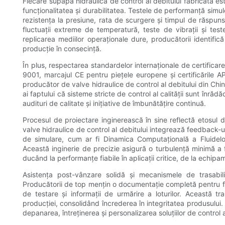
Fiecare supapă hidraulică de control al debitului fabricată e
funcționalitatea și durabilitatea. Testele de performanță simul
rezistența la presiune, rata de scurgere și timpul de răspun
fluctuații extreme de temperatură, teste de vibrații și tes
replicarea mediilor operaționale dure, producătorii identifi
producție în consecință.
În plus, respectarea standardelor internaționale de certificar
9001, marcajul CE pentru piețele europene și certificările A
producător de valve hidraulice de control al debitului din China
ai faptului că sisteme stricte de control al calității sunt înrădă
audituri de calitate și inițiative de îmbunătățire continuă.
Procesul de proiectare inginerească în sine reflectă etosul d
valve hidraulice de control al debitului integrează feedback-ul
de simulare, cum ar fi Dinamica Computațională a Fluidelo
Această inginerie de precizie asigură o turbulență minimă a f
ducând la performanțe fiabile în aplicații critice, de la echipam
Asistența post-vânzare solidă și mecanismele de trasabilit
Producătorii de top mențin o documentație completă pentru fie
de testare și informații de urmărire a loturilor. Această tr
producției, consolidând încrederea în integritatea produsului. Î
depanarea, întreținerea și personalizarea soluțiilor de control 