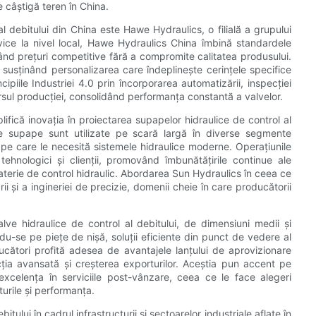
e câștigă teren în China.
l debitului din China este Hawe Hydraulics, o filială a grupului
ice la nivel local, Hawe Hydraulics China îmbină standardele
țând prețuri competitive fără a compromite calitatea produsului.
, susținând personalizarea care îndeplinește cerințele specifice
cipiile Industriei 4.0 prin încorporarea automatizării, inspecției
ursul producției, consolidând performanța constantă a valvelor.
ifică inovația în proiectarea supapelor hidraulice de control al
de supape sunt utilizate pe scară largă în diverse segmente
are pe care le necesită sistemele hidraulice moderne. Operațiunile
hnologici și clienții, promovând îmbunătățirile continue ale
terie de control hidraulic. Abordarea Sun Hydraulics în ceea ce
ii și a ingineriei de precizie, domenii cheie în care producătorii
lve hidraulice de control al debitului, de dimensiuni medii și
-se pe piețe de nișă, soluții eficiente din punct de vedere al
ucători profită adesea de avantajele lanțului de aprovizionare
cția avansată și creșterea exporturilor. Aceștia pun accent pe
excelența în serviciile post-vânzare, ceea ce le face alegeri
turile și performanța.
itului în cadrul infrastructurii și sectoarelor industriale aflate în