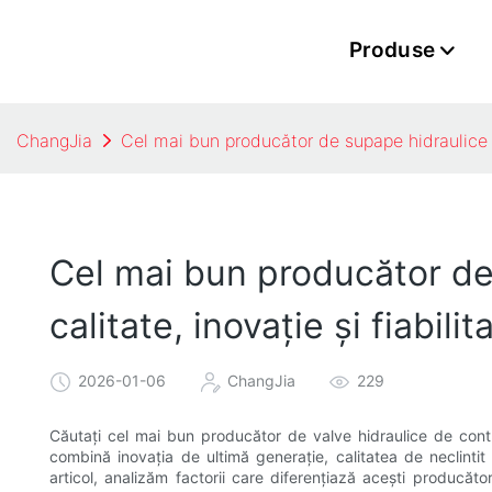
Produse
ChangJia
Cel mai bun producător de supape hidraulice de 
Cel mai bun producător de 
calitate, inovație și fiabilit
2026-01-06
ChangJia
229
Căutați cel mai bun producător de valve hidraulice de contro
combină inovația de ultimă generație, calitatea de neclintit ș
articol, analizăm factorii care diferențiază acești producăto