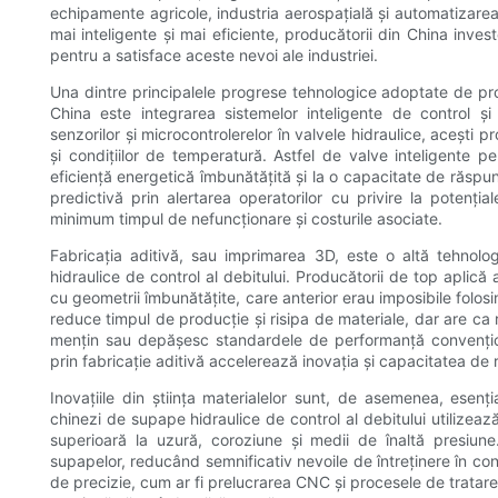
echipamente agricole, industria aerospațială și automatizare
mai inteligente și mai eficiente, producătorii din China inve
pentru a satisface aceste nevoi ale industriei.
Una dintre principalele progrese tehnologice adoptate de prod
China este integrarea sistemelor inteligente de control și a
senzorilor și microcontrolerelor în valvele hidraulice, acești p
și condițiilor de temperatură. Astfel de valve inteligente 
eficiență energetică îmbunătățită și la o capacitate de răspu
predictivă prin alertarea operatorilor cu privire la potenți
minimum timpul de nefuncționare și costurile asociate.
Fabricația aditivă, sau imprimarea 3D, este o altă tehnolo
hidraulice de control al debitului. Producătorii de top apl
cu geometrii îmbunătățite, care anterior erau imposibile folos
reduce timpul de producție și risipa de materiale, dar are ca
mențin sau depășesc standardele de performanță convențion
prin fabricație aditivă accelerează inovația și capacitatea de ră
Inovațiile din știința materialelor sunt, de asemenea, esenți
chinezi de supape hidraulice de control al debitului utilizeaz
superioară la uzură, coroziune și medii de înaltă presiune
supapelor, reducând semnificativ nevoile de întreținere în con
de precizie, cum ar fi prelucrarea CNC și procesele de tratare 