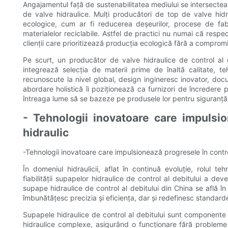
Angajamentul față de sustenabilitatea mediului se intersectea
de valve hidraulice. Mulți producători de top de valve hidr
ecologice, cum ar fi reducerea deșeurilor, procese de fabr
materialelor reciclabile. Astfel de practici nu numai că resp
clienții care prioritizează producția ecologică fără a comprom
Pe scurt, un producător de valve hidraulice de control al d
integrează selecția de materii prime de înaltă calitate, teh
recunoscute la nivel global, design ingineresc inovator, doc
abordare holistică îi poziționează ca furnizori de încredere p
întreaga lume să se bazeze pe produsele lor pentru siguranță, 
- Tehnologii inovatoare care impulsio
hidraulic
-Tehnologii inovatoare care impulsionează progresele în control
În domeniul hidraulicii, aflat în continuă evoluție, rolul t
fiabilității supapelor hidraulice de control al debitului a d
supape hidraulice de control al debitului din China se află î
îmbunătățesc precizia și eficiența, dar și redefinesc standardel
Supapele hidraulice de control al debitului sunt componente e
hidraulice complexe, asigurând o funcționare fără probleme în 