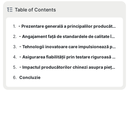
Table of Contents
1.
- Prezentare generală a principalilor producători de valve hidraulice de control al debitului din China
2.
- Angajament față de standardele de calitate în producția de valve hidraulice
3.
- Tehnologii inovatoare care impulsionează progresele în controlul debitului hidraulic
4.
- Asigurarea fiabilității prin testare riguroasă și materiale selectate
5.
- Impactul producătorilor chinezi asupra pieței globale a supapelor hidraulice
6.
Concluzie