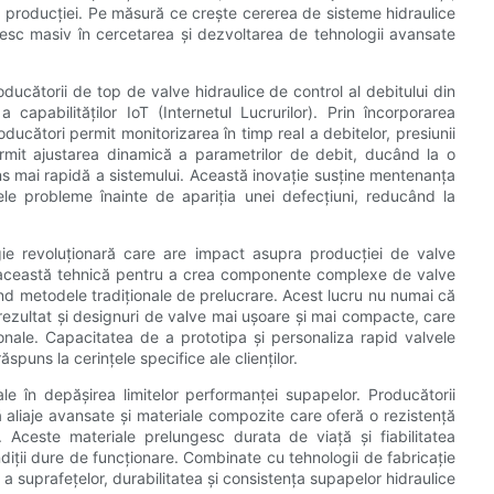
a producției. Pe măsură ce crește cererea de sisteme hidraulice
stesc masiv în cercetarea și dezvoltarea de tehnologii avansate
ucătorii de top de valve hidraulice de control al debitului din
 capabilităților IoT (Internetul Lucrurilor). Prin încorporarea
roducători permit monitorizarea în timp real a debitelor, presiunii
permit ajustarea dinamică a parametrilor de debit, ducând la o
ns mai rapidă a sistemului. Această inovație susține mentenanța
alele probleme înainte de apariția unei defecțiuni, reducând la
gie revoluționară care are impact asupra producției de valve
ică această tehnică pentru a crea componente complexe de valve
ind metodele tradiționale de prelucrare. Acest lucru nu numai că
 rezultat și designuri de valve mai ușoare și mai compacte, care
ale. Capacitatea de a prototipa și personaliza rapid valvele
spuns la cerințele specifice ale clienților.
ale în depășirea limitelor performanței supapelor. Producătorii
ă aliaje avansate și materiale compozite care oferă o rezistență
. Aceste materiale prelungesc durata de viață și fiabilitatea
diții dure de funcționare. Combinate cu tehnologii de fabricație
a suprafețelor, durabilitatea și consistența supapelor hidraulice