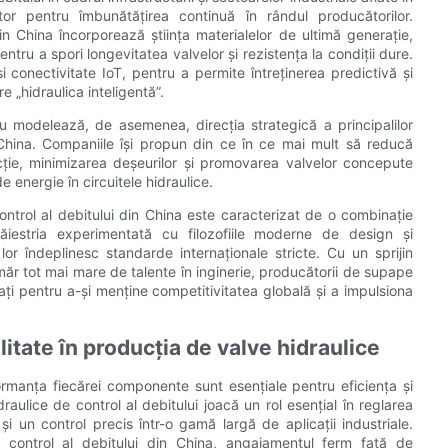
r pentru îmbunătățirea continuă în rândul producătorilor.
in China încorporează știința materialelor de ultimă generație,
entru a spori longevitatea valvelor și rezistența la condiții dure.
și conectivitate IoT, pentru a permite întreținerea predictivă și
e „hidraulica inteligentă”.
u modelează, de asemenea, direcția strategică a principalilor
 China. Companiile își propun din ce în ce mai mult să reducă
ie, minimizarea deșeurilor și promovarea valvelor concepute
 energie în circuitele hidraulice.
ntrol al debitului din China este caracterizat de o combinație
ăiestria experimentată cu filozofiile moderne de design și
r îndeplinesc standarde internaționale stricte. Cu un sprijin
umăr tot mai mare de talente în inginerie, producătorii de supape
nați pentru a-și menține competitivitatea globală și a impulsiona
itate în producția de valve hidraulice
formanța fiecărei componente sunt esențiale pentru eficiența și
ulice de control al debitului joacă un rol esențial în reglarea
e și un control precis într-o gamă largă de aplicații industriale.
control al debitului din China, angajamentul ferm față de