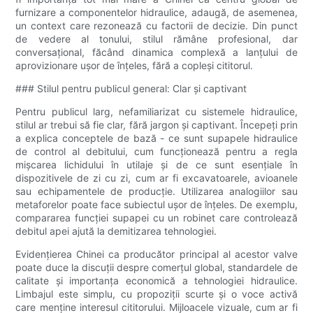
furnizare a componentelor hidraulice, adaugă, de asemenea,
un context care rezonează cu factorii de decizie. Din punct
de vedere al tonului, stilul rămâne profesional, dar
conversațional, făcând dinamica complexă a lanțului de
aprovizionare ușor de înțeles, fără a copleși cititorul.
### Stilul pentru publicul general: Clar și captivant
Pentru publicul larg, nefamiliarizat cu sistemele hidraulice,
stilul ar trebui să fie clar, fără jargon și captivant. Începeți prin
a explica conceptele de bază - ce sunt supapele hidraulice
de control al debitului, cum funcționează pentru a regla
mișcarea lichidului în utilaje și de ce sunt esențiale în
dispozitivele de zi cu zi, cum ar fi excavatoarele, avioanele
sau echipamentele de producție. Utilizarea analogiilor sau
metaforelor poate face subiectul ușor de înțeles. De exemplu,
compararea funcției supapei cu un robinet care controlează
debitul apei ajută la demitizarea tehnologiei.
Evidențierea Chinei ca producător principal al acestor valve
poate duce la discuții despre comerțul global, standardele de
calitate și importanța economică a tehnologiei hidraulice.
Limbajul este simplu, cu propoziții scurte și o voce activă
care menține interesul cititorului. Mijloacele vizuale, cum ar fi