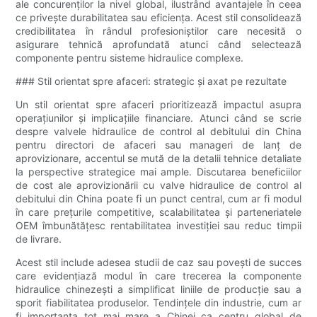
ale concurenților la nivel global, ilustrând avantajele în ceea
ce privește durabilitatea sau eficiența. Acest stil consolidează
credibilitatea în rândul profesioniștilor care necesită o
asigurare tehnică aprofundată atunci când selectează
componente pentru sisteme hidraulice complexe.
### Stil orientat spre afaceri: strategic și axat pe rezultate
Un stil orientat spre afaceri prioritizează impactul asupra
operațiunilor și implicațiile financiare. Atunci când se scrie
despre valvele hidraulice de control al debitului din China
pentru directori de afaceri sau manageri de lanț de
aprovizionare, accentul se mută de la detalii tehnice detaliate
la perspective strategice mai ample. Discutarea beneficiilor
de cost ale aprovizionării cu valve hidraulice de control al
debitului din China poate fi un punct central, cum ar fi modul
în care prețurile competitive, scalabilitatea și parteneriatele
OEM îmbunătățesc rentabilitatea investiției sau reduc timpii
de livrare.
Acest stil include adesea studii de caz sau povești de succes
care evidențiază modul în care trecerea la componente
hidraulice chinezești a simplificat liniile de producție sau a
sporit fiabilitatea produselor. Tendințele din industrie, cum ar
fi importanța tot mai mare a Chinei ca centru global de