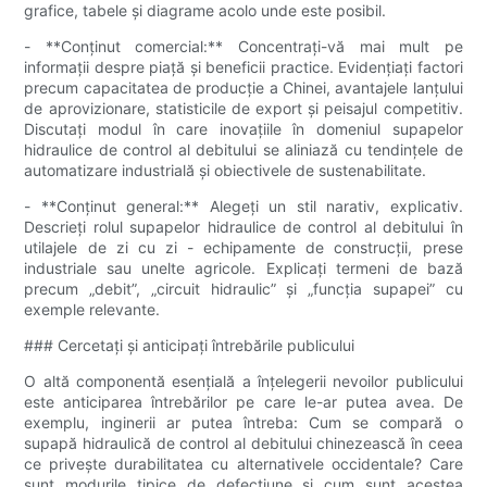
grafice, tabele și diagrame acolo unde este posibil.
- **Conținut comercial:** Concentrați-vă mai mult pe
informații despre piață și beneficii practice. Evidențiați factori
precum capacitatea de producție a Chinei, avantajele lanțului
de aprovizionare, statisticile de export și peisajul competitiv.
Discutați modul în care inovațiile în domeniul supapelor
hidraulice de control al debitului se aliniază cu tendințele de
automatizare industrială și obiectivele de sustenabilitate.
- **Conținut general:** Alegeți un stil narativ, explicativ.
Descrieți rolul supapelor hidraulice de control al debitului în
utilajele de zi cu zi - echipamente de construcții, prese
industriale sau unelte agricole. Explicați termeni de bază
precum „debit”, „circuit hidraulic” și „funcția supapei” cu
exemple relevante.
### Cercetați și anticipați întrebările publicului
O altă componentă esențială a înțelegerii nevoilor publicului
este anticiparea întrebărilor pe care le-ar putea avea. De
exemplu, inginerii ar putea întreba: Cum se compară o
supapă hidraulică de control al debitului chinezească în ceea
ce privește durabilitatea cu alternativele occidentale? Care
sunt modurile tipice de defecțiune și cum sunt acestea