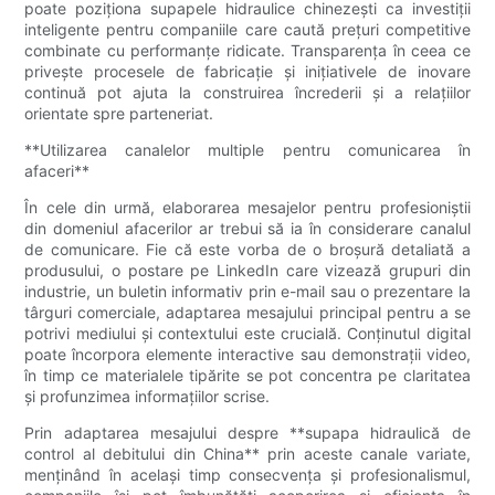
poate poziționa supapele hidraulice chinezești ca investiții
inteligente pentru companiile care caută prețuri competitive
combinate cu performanțe ridicate. Transparența în ceea ce
privește procesele de fabricație și inițiativele de inovare
continuă pot ajuta la construirea încrederii și a relațiilor
orientate spre parteneriat.
**Utilizarea canalelor multiple pentru comunicarea în
afaceri**
În cele din urmă, elaborarea mesajelor pentru profesioniștii
din domeniul afacerilor ar trebui să ia în considerare canalul
de comunicare. Fie că este vorba de o broșură detaliată a
produsului, o postare pe LinkedIn care vizează grupuri din
industrie, un buletin informativ prin e-mail sau o prezentare la
târguri comerciale, adaptarea mesajului principal pentru a se
potrivi mediului și contextului este crucială. Conținutul digital
poate încorpora elemente interactive sau demonstrații video,
în timp ce materialele tipărite se pot concentra pe claritatea
și profunzimea informațiilor scrise.
Prin adaptarea mesajului despre **supapa hidraulică de
control al debitului din China** prin aceste canale variate,
menținând în același timp consecvența și profesionalismul,