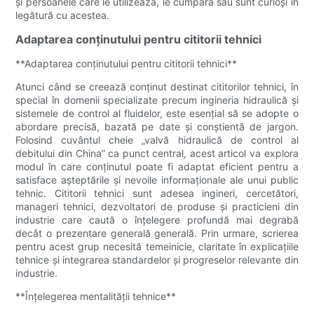
și persoanele care le utilizează, le cumpără sau sunt curioși în
legătură cu acestea.
Adaptarea conținutului pentru cititorii tehnici
**Adaptarea conținutului pentru cititorii tehnici**
Atunci când se creează conținut destinat cititorilor tehnici, în
special în domenii specializate precum ingineria hidraulică și
sistemele de control al fluidelor, este esențial să se adopte o
abordare precisă, bazată pe date și conștientă de jargon.
Folosind cuvântul cheie „valvă hidraulică de control al
debitului din China” ca punct central, acest articol va explora
modul în care conținutul poate fi adaptat eficient pentru a
satisface așteptările și nevoile informaționale ale unui public
tehnic. Cititorii tehnici sunt adesea ingineri, cercetători,
manageri tehnici, dezvoltatori de produse și practicieni din
industrie care caută o înțelegere profundă mai degrabă
decât o prezentare generală generală. Prin urmare, scrierea
pentru acest grup necesită temeinicie, claritate în explicațiile
tehnice și integrarea standardelor și progreselor relevante din
industrie.
**Înțelegerea mentalității tehnice**