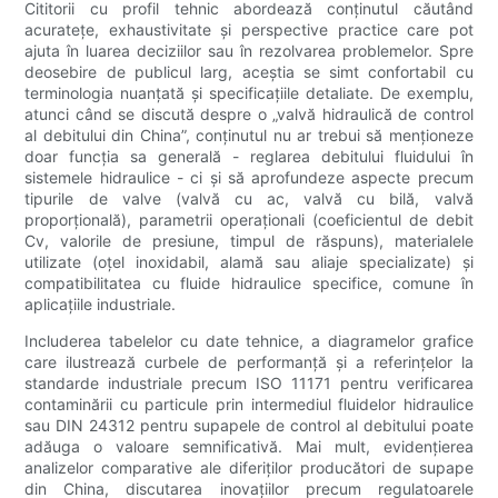
Cititorii cu profil tehnic abordează conținutul căutând
acuratețe, exhaustivitate și perspective practice care pot
ajuta în luarea deciziilor sau în rezolvarea problemelor. Spre
deosebire de publicul larg, aceștia se simt confortabil cu
terminologia nuanțată și specificațiile detaliate. De exemplu,
atunci când se discută despre o „valvă hidraulică de control
al debitului din China”, conținutul nu ar trebui să menționeze
doar funcția sa generală - reglarea debitului fluidului în
sistemele hidraulice - ci și să aprofundeze aspecte precum
tipurile de valve (valvă cu ac, valvă cu bilă, valvă
proporțională), parametrii operaționali (coeficientul de debit
Cv, valorile de presiune, timpul de răspuns), materialele
utilizate (oțel inoxidabil, alamă sau aliaje specializate) și
compatibilitatea cu fluide hidraulice specifice, comune în
aplicațiile industriale.
Includerea tabelelor cu date tehnice, a diagramelor grafice
care ilustrează curbele de performanță și a referințelor la
standarde industriale precum ISO 11171 pentru verificarea
contaminării cu particule prin intermediul fluidelor hidraulice
sau DIN 24312 pentru supapele de control al debitului poate
adăuga o valoare semnificativă. Mai mult, evidențierea
analizelor comparative ale diferiților producători de supape
din China, discutarea inovațiilor precum regulatoarele