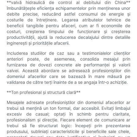
**valvă hidraulică de control al debitului din China**
îmbunătățește eficiența echipamentelor prin menținerea unor
debite precise, reducând astfel consumul de energie și
costurile de întreținere. Legarea atributelor tehnice de
beneficii tangibile pentru afaceri, cum ar fi economiile de
costuri, creșterea timpului de funcționare și creșterea
productivității, ajută la reducerea decalajului dintre detaliile
inginerești și prioritățile afacerii.
Includerea studiilor de caz sau a testimonialelor clienților
anteriori poate, de asemenea, consolida mesajul prin
furnizarea de dovezi concrete ale performanței și valorii
valvei. Această abordare se adresează profesioniștilor din
domeniul afacerilor care se bazează în mare măsură pe
validarea de către terți înainte de a se angaja într-o achiziție.
**Ton profesional și structură clară**
Mesajele adresate profesioniștilor din domeniul afacerilor ar
trebui să mențină un ton formal, dar accesibil. Evitați limbajul
excesiv de casual; optați în schimb pentru claritate,
profesionalism și direcție. Fiecare element de comunicare ar
trebui să fie structurat logic: începeți prin prezentarea
produsului, subliniați caracteristicile și beneficiile sale cheie,