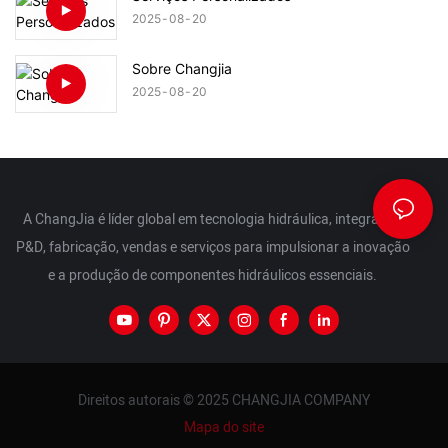
2025
08
20
Sobre Changjia
2025
08
20
A ChangJia é líder global em tecnologia hidráulica, integrando
P&D, fabricação, vendas e serviços para impulsionar a inovação
e a produção de componentes hidráulicos essenciais.
Direitos autorais © 2025 CHANGJIA COMPANY
Mapa do site